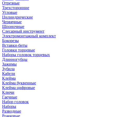
Отрезные
Трехсторонние
Угловые
Цилиндрические
Червячные
Шпоночные
Слесарный инструмент
Электромонтажный комплект
Бокорезы
Вставки-биты
Головки торцевые
Наборы головок торцевых
Длинногубцы
Зажимы
Зубила
Кабели
Клейма
Клейма буквенные
Клейма цифровые
Ключи
Гаечные
Набор головок
Наборы
Разводные
Рожковые