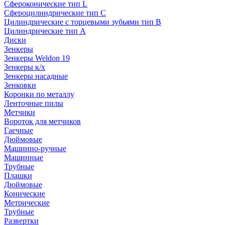
Сфероконические тип L
Сфероцилиндрические тип C
Цилиндрические с торцевыми зубьями тип B
Цилиндрические тип А
Диски
Зенкеры
Зенкеры Weldon 19
Зенкеры к/х
Зенкеры насадные
Зенковки
Коронки по металлу
Ленточные пилы
Метчики
Вороток для метчиков
Гаечные
Дюймовые
Машинно-ручные
Машинные
Трубные
Плашки
Дюймовые
Конические
Метрические
Трубные
Развертки