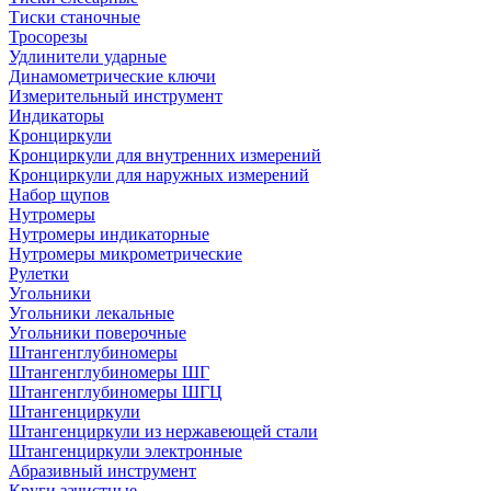
Тиски станочные
Тросорезы
Удлинители ударные
Динамометрические ключи
Измерительный инструмент
Индикаторы
Кронциркули
Кронциркули для внутренних измерений
Кронциркули для наружных измерений
Набор щупов
Нутромеры
Нутромеры индикаторные
Нутромеры микрометрические
Рулетки
Угольники
Угольники лекальные
Угольники поверочные
Штангенглубиномеры
Штангенглубиномеры ШГ
Штангенглубиномеры ШГЦ
Штангенциркули
Штангенциркули из нержавеющей стали
Штангенциркули электронные
Абразивный инструмент
Круги зачистные