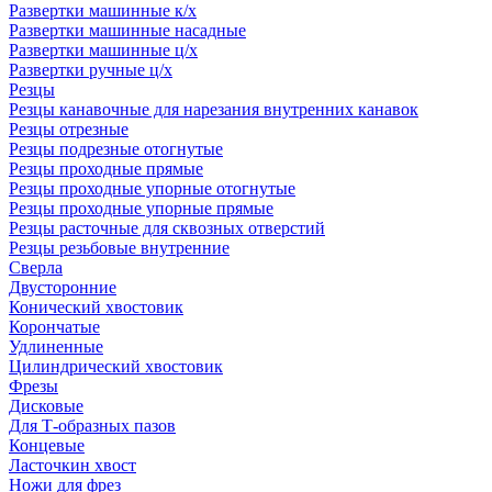
Развертки машинные к/х
Развертки машинные насадные
Развертки машинные ц/х
Развертки ручные ц/х
Резцы
Резцы канавочные для нарезания внутренних канавок
Резцы отрезные
Резцы подрезные отогнутые
Резцы проходные прямые
Резцы проходные упорные отогнутые
Резцы проходные упорные прямые
Резцы расточные для сквозных отверстий
Резцы резьбовые внутренние
Сверла
Двусторонние
Конический хвостовик
Корончатые
Удлиненные
Цилиндрический хвостовик
Фрезы
Дисковые
Для Т-образных пазов
Концевые
Ласточкин хвост
Ножи для фрез