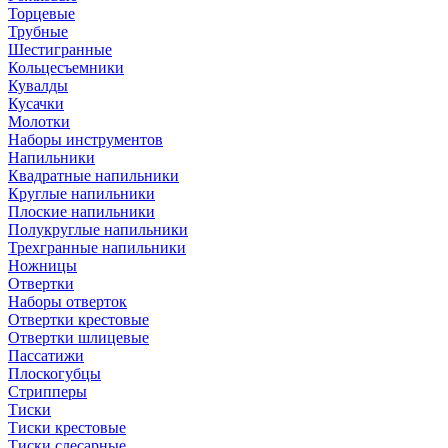
Торцевые
Трубные
Шестигранные
Кольцесъемники
Кувалды
Кусачки
Молотки
Наборы инструментов
Напильники
Квадратные напильники
Круглые напильники
Плоские напильники
Полукруглые напильники
Трехгранные напильники
Ножницы
Отвертки
Наборы отверток
Отвертки крестовые
Отвертки шлицевые
Пассатижи
Плоскогубцы
Стрипперы
Тиски
Тиски крестовые
Тиски слесарные