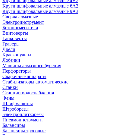
Круги шлифовальные алмазные 4В2
Круги шлифовальные алмазные 6A2
Круги шлифовальные алмазные 9А3
Сверла алмазные
Электроинструмент
Бетоносмесители
Винтоверты
Гайковерты
Граверы
Дрели
Краскопульты
Лобзики
Машины алмазного бурения
Перфораторы
Сварочные аппараты
Стабилизаторы автоматические
Станки
Станции водоснабжения
Фены
Шлифмашины
Штроборезы
Электроплиткорезы
Пневмоинструмент
Балансиры
Балансиры тросовые