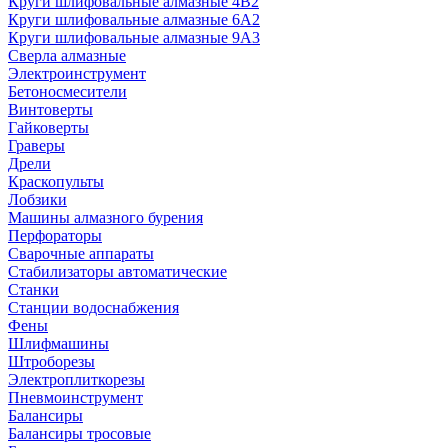
Круги шлифовальные алмазные 4В2
Круги шлифовальные алмазные 6A2
Круги шлифовальные алмазные 9А3
Сверла алмазные
Электроинструмент
Бетоносмесители
Винтоверты
Гайковерты
Граверы
Дрели
Краскопульты
Лобзики
Машины алмазного бурения
Перфораторы
Сварочные аппараты
Стабилизаторы автоматические
Станки
Станции водоснабжения
Фены
Шлифмашины
Штроборезы
Электроплиткорезы
Пневмоинструмент
Балансиры
Балансиры тросовые