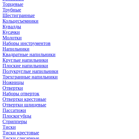
Торцевые
Трубные
Шестигранные
Кольцесъемники
Кувалды
Кусачки
Молотки
Наборы инструментов
Напильники
Квадратные напильники
Круглые напильники
Плоские напильники
Полукруглые напильники
Трехгранные напильники
Ножницы
Отвертки
Наборы отверток
Отвертки крестовые
Отвертки шлицевые
Пассатижи
Плоскогубцы
Стрипперы
Тиски
Тиски крестовые
Тиски слесарные