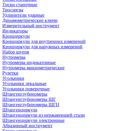
Тиски станочные
Тросорезы
Удлинители ударные
Динамометрические ключи
Измерительный инструмент
Индикаторы
Кронциркули
Кронциркули для внутренних измерений
Кронциркули для наружных измерений
Набор щупов
Нутромеры
Нутромеры индикаторные
Нутромеры микрометрические
Рулетки
Угольники
Угольники лекальные
Угольники поверочные
Штангенглубиномеры
Штангенглубиномеры ШГ
Штангенглубиномеры ШГЦ
Штангенциркули
Штангенциркули из нержавеющей стали
Штангенциркули электронные
Абразивный инструмент
Круги зачистные