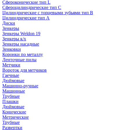
Сфероконические тип L
Сфероцилиндрические тип C
Цилиндрические с торцевыми зубьями тип B
Цилиндрические тип А
Диски
Зенкеры
Зенкеры Weldon 19
Зенкеры к/х
Зенкеры насадные
Зенковки
Коронки по металлу
Ленточные пилы
Метчики
Вороток для метчиков
Гаечные
Дюймовые
Машинно-ручные
Машинные
Трубные
Плашки
Дюймовые
Конические
Метрические
Трубные
Развертки