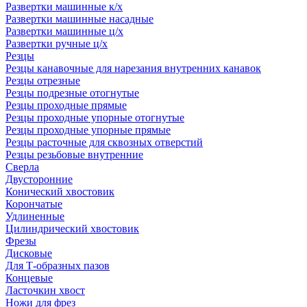
Развертки машинные к/х
Развертки машинные насадные
Развертки машинные ц/х
Развертки ручные ц/х
Резцы
Резцы канавочные для нарезания внутренних канавок
Резцы отрезные
Резцы подрезные отогнутые
Резцы проходные прямые
Резцы проходные упорные отогнутые
Резцы проходные упорные прямые
Резцы расточные для сквозных отверстий
Резцы резьбовые внутренние
Сверла
Двусторонние
Конический хвостовик
Корончатые
Удлиненные
Цилиндрический хвостовик
Фрезы
Дисковые
Для Т-образных пазов
Концевые
Ласточкин хвост
Ножи для фрез