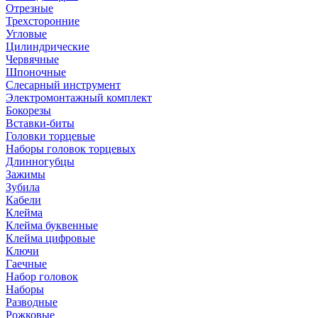
Отрезные
Трехсторонние
Угловые
Цилиндрические
Червячные
Шпоночные
Слесарный инструмент
Электромонтажный комплект
Бокорезы
Вставки-биты
Головки торцевые
Наборы головок торцевых
Длинногубцы
Зажимы
Зубила
Кабели
Клейма
Клейма буквенные
Клейма цифровые
Ключи
Гаечные
Набор головок
Наборы
Разводные
Рожковые