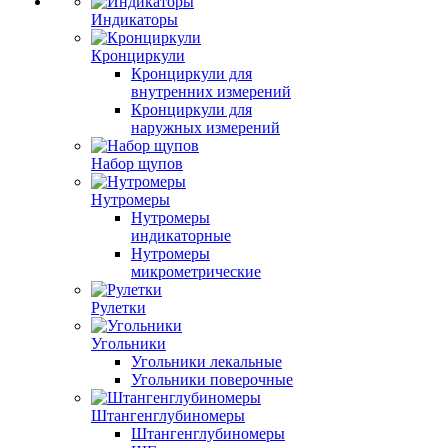
Индикаторы
Кронциркули
Кронциркули для
внутренних измерений
Кронциркули для
наружных измерений
Набор щупов
Нутромеры
Нутромеры
индикаторные
Нутромеры
микрометрические
Рулетки
Угольники
Угольники лекальные
Угольники поверочные
Штангенглубиномеры
Штангенглубиномеры