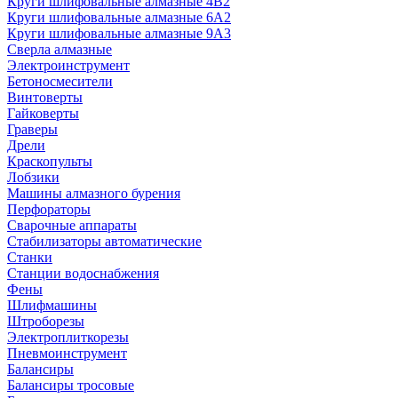
Круги шлифовальные алмазные 4В2
Круги шлифовальные алмазные 6A2
Круги шлифовальные алмазные 9А3
Сверла алмазные
Электроинструмент
Бетоносмесители
Винтоверты
Гайковерты
Граверы
Дрели
Краскопульты
Лобзики
Машины алмазного бурения
Перфораторы
Сварочные аппараты
Стабилизаторы автоматические
Станки
Станции водоснабжения
Фены
Шлифмашины
Штроборезы
Электроплиткорезы
Пневмоинструмент
Балансиры
Балансиры тросовые