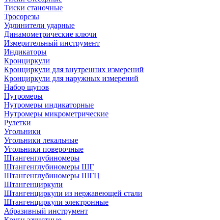
Тиски станочные
Тросорезы
Удлинители ударные
Динамометрические ключи
Измерительный инструмент
Индикаторы
Кронциркули
Кронциркули для внутренних измерений
Кронциркули для наружных измерений
Набор щупов
Нутромеры
Нутромеры индикаторные
Нутромеры микрометрические
Рулетки
Угольники
Угольники лекальные
Угольники поверочные
Штангенглубиномеры
Штангенглубиномеры ШГ
Штангенглубиномеры ШГЦ
Штангенциркули
Штангенциркули из нержавеющей стали
Штангенциркули электронные
Абразивный инструмент
Круги зачистные