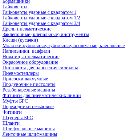
Бормашинки
Гайковерты
Гайковерты ударные с квадратом 1
Гайковерты ударные с квадратом 1/2
Гайковерты ударные с квадратом 3/4
Дрели пневматические
Заклепочные (клепальные) инструменты
Клещи (кусачки)
Молотки рубильные, зубильные, игольчатые, клепальные
Напильники, надфили
Ножницы пневматические
Окрасочное оборудование
Пистолеты для нанесения силикона
Пневмостеплеры
Присоски вакуумные
Продувочные пистолеты
Резьбонарезные машины
Фитинги для пневматических линий
Муфты БРС
Переходники резьбовые
Фитинги
Штуцеры БРС
Шланги
Шлифовальные машины
Ленточные шлифмашины