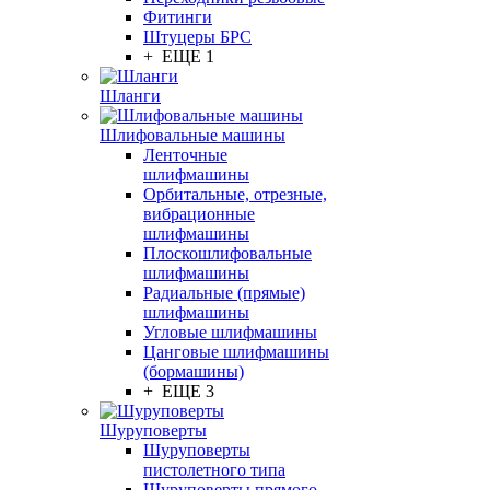
Фитинги
Штуцеры БРС
+ ЕЩЕ 1
Шланги
Шлифовальные машины
Ленточные
шлифмашины
Орбитальные, отрезные,
вибрационные
шлифмашины
Плоскошлифовальные
шлифмашины
Радиальные (прямые)
шлифмашины
Угловые шлифмашины
Цанговые шлифмашины
(бормашины)
+ ЕЩЕ 3
Шуруповерты
Шуруповерты
пистолетного типа
Шуруповерты прямого