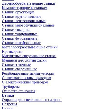
Деревообрабатывающие станки
Комплектующие к станкам
Станки брусующие
Станки круглопильные
Станки ленточнопильные
Станки многофункциональные
Станки токарные
Станки торцовочные
Станки фуговальные
Станки шлифовальные
Металлообрабатывающие станки
Кромкорезы
Магнитные сверлильные станки
Машины для снятия фаски
Станки заточные
Станки сверлильные
Резьбонарезные манипуляторы
С пневматическим приводом
С электрическим приводом
Труборезы
Оснастка станочная
Втулки
Оправки для сверлильного патрона
Патроны
Цанги