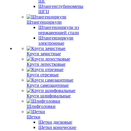
ШГ
Штангенглубиномеры
ШГЦ
Штангенциркули
Штангенциркули из
нержавеющей стали
Штангенциркули
электронные
Круги зачистные
Круги лепестковые
Круги отрезные
Круги самозацепные
Круги шлифовальные
Шлифголовки
Щетки
Щетки дисковые
Щетки конические