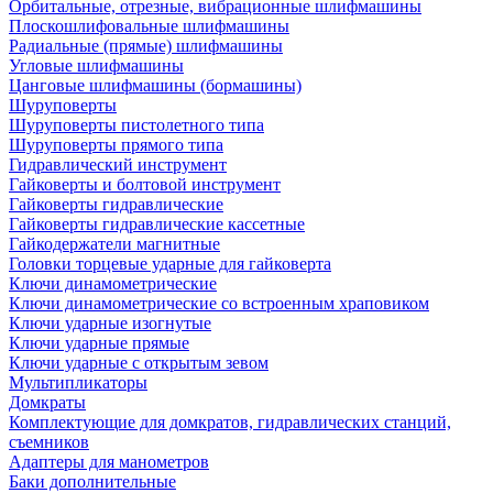
Орбитальные, отрезные, вибрационные шлифмашины
Плоскошлифовальные шлифмашины
Радиальные (прямые) шлифмашины
Угловые шлифмашины
Цанговые шлифмашины (бормашины)
Шуруповерты
Шуруповерты пистолетного типа
Шуруповерты прямого типа
Гидравлический инструмент
Гайковерты и болтовой инструмент
Гайковерты гидравлические
Гайковерты гидравлические кассетные
Гайкодержатели магнитные
Головки торцевые ударные для гайковерта
Ключи динамометрические
Ключи динамометрические со встроенным храповиком
Ключи ударные изогнутые
Ключи ударные прямые
Ключи ударные с открытым зевом
Мультипликаторы
Домкраты
Комплектующие для домкратов, гидравлических станций,
съемников
Адаптеры для манометров
Баки дополнительные