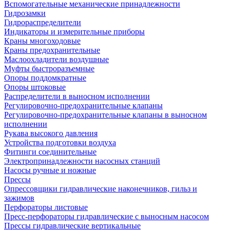
Вспомогательные механические принадлежности
Гидрозамки
Гидрораспределители
Индикаторы и измерительные приборы
Краны многоходовые
Краны предохранительные
Маслоохладители воздушные
Муфты быстроразъемные
Опоры поддомкратные
Опоры штоковые
Распределители в выносном исполнении
Регулировочно-предохранительные клапаны
Регулировочно-предохранительные клапаны в выносном
исполнении
Рукава высокого давления
Устройства подготовки воздуха
Фитинги соединительные
Электропринадлежности насосных станций
Насосы ручные и ножные
Прессы
Опрессовщики гидравлические наконечников, гильз и
зажимов
Перфораторы листовые
Пресс-перфораторы гидравлические с выносным насосом
Прессы гидравлические вертикальные