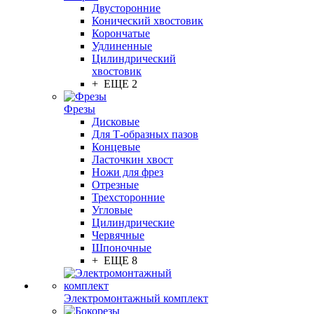
Двусторонние
Конический хвостовик
Корончатые
Удлиненные
Цилиндрический
хвостовик
+ ЕЩЕ 2
Фрезы
Дисковые
Для Т-образных пазов
Концевые
Ласточкин хвост
Ножи для фрез
Отрезные
Трехсторонние
Угловые
Цилиндрические
Червячные
Шпоночные
+ ЕЩЕ 8
Электромонтажный комплект