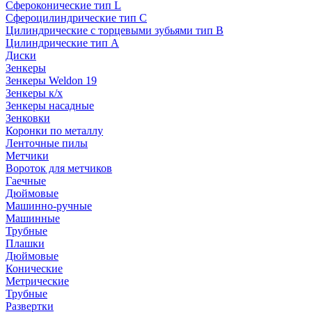
Сфероконические тип L
Сфероцилиндрические тип C
Цилиндрические с торцевыми зубьями тип B
Цилиндрические тип А
Диски
Зенкеры
Зенкеры Weldon 19
Зенкеры к/х
Зенкеры насадные
Зенковки
Коронки по металлу
Ленточные пилы
Метчики
Вороток для метчиков
Гаечные
Дюймовые
Машинно-ручные
Машинные
Трубные
Плашки
Дюймовые
Конические
Метрические
Трубные
Развертки