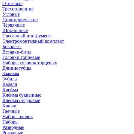
Отрезные
Трехсторонние
Угловые
Цилиндрические
Червячные
Шпоночные
Слесарный инструмент
Электромонтажный комплект
Бокорезы
Вставки-биты
Головки торцевые
Наборы головок торцевых
Длинногубцы
Зажимы
Зубила
Кабели
Клейма
Клейма буквенные
Клейма цифровые
Ключи
Гаечные
Набор головок
Наборы
Разводные
Рожковые