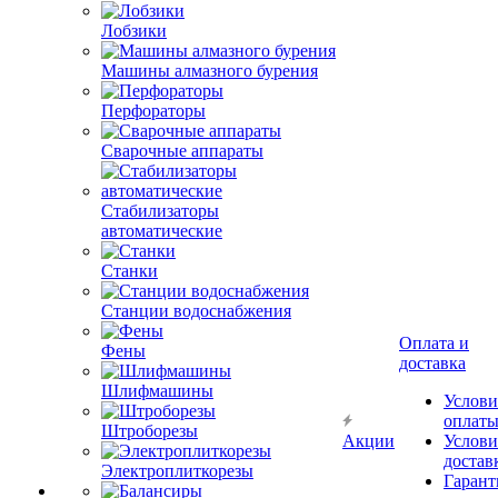
Лобзики
Машины алмазного бурения
Перфораторы
Сварочные аппараты
Стабилизаторы
автоматические
Станки
Станции водоснабжения
Оплата и
Фены
доставка
Шлифмашины
Услови
оплат
Штроборезы
Акции
Услови
достав
Электроплиткорезы
Гарант