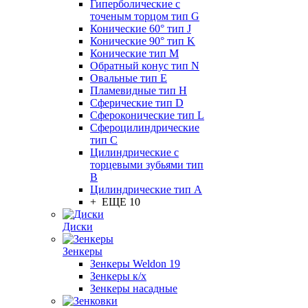
Гиперболические с
точеным торцом тип G
Конические 60° тип J
Конические 90° тип K
Конические тип M
Обратный конус тип N
Овальные тип E
Пламевидные тип H
Сферические тип D
Сфероконические тип L
Сфероцилиндрические
тип C
Цилиндрические с
торцевыми зубьями тип
B
Цилиндрические тип А
+ ЕЩЕ 10
Диски
Зенкеры
Зенкеры Weldon 19
Зенкеры к/х
Зенкеры насадные