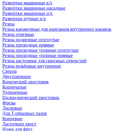
Развертки машинные к/х
Развертки машинные насадные
Развертки машинные ц/х
Развертки ручные ц/х
Резцы
Резцы канавочные для нарезания внутренних канавок
Резцы отрезные
Резцы подрезные отогнутые
Резцы проходные прямые
Резцы проходные упорные отогнутые
Резцы проходные упорные прямые
Резцы расточные для сквозных отверстий
Резцы резьбовые внутренние
Сверла
Двусторонние
Конический хвостовик
Корончатые
Удлиненные
Цилиндрический хвостовик
Фрезы
Дисковые
Для Т-образных пазов
Концевые
Ласточкин хвост
Ножи для фрез