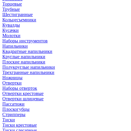
Торцевые
Трубные
Шестигранные
Кольцесъемники
Кувалды
Кусачки
Молотки
Наборы инструментов
Напильники
Квадратные напильники
Круглые напильники
Плоские напильники
Полукруглые напильники
Трехгранные напильники
Ножницы
Отвертки
Наборы отверток
Отвертки крестовые
Отвертки шлицевые
Пассатижи
Плоскогубцы
Стрипперы
Тиски
Тиски крестовые
Тиски слесарные