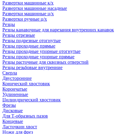
Развертки машинные к/х
Развертки машинные насадные
Развертки машинные ц/х
Развертки ручные ц/х
Резцы
Резцы канавочные для нарезания внутренних канавок
Резцы отрезные
Резцы подрезные отогнутые
Резцы проходные прямые
Резцы проходные упорные отогнутые
Резцы проходные упорные прямые
Резцы расточные для сквозных отверстий
Резцы резьбовые внутренние
Сверла
Двусторонние
Конический хвостовик
Корончатые
Удлиненные
Цилиндрический хвостовик
Фрезы
Дисковые
Для Т-образных пазов
Концевые
Ласточкин хвост
Ножи для фрез