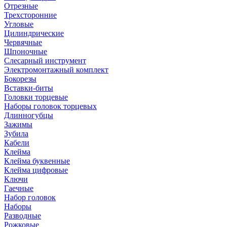
Отрезные
Трехсторонние
Угловые
Цилиндрические
Червячные
Шпоночные
Слесарный инструмент
Электромонтажный комплект
Бокорезы
Вставки-биты
Головки торцевые
Наборы головок торцевых
Длинногубцы
Зажимы
Зубила
Кабели
Клейма
Клейма буквенные
Клейма цифровые
Ключи
Гаечные
Набор головок
Наборы
Разводные
Рожковые