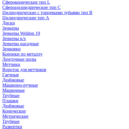
Сфероконические тип L
Сфероцилиндрические тип C
Цилиндрические с торцевыми зубьями тип B
Цилиндрические тип А
Диски
Зенкеры
Зенкеры Weldon 19
Зенкеры к/х
Зенкеры насадные
Зенковки
Коронки по металлу
Ленточные пилы
Метчики
Вороток для метчиков
Гаечные
Дюймовые
Машинно-ручные
Машинные
Трубные
Плашки
Дюймовые
Конические
Метрические
Трубные
Развертки