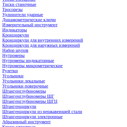
Тиски станочные
Тросорезы
Удлинители ударные
Динамометрические ключи
Измерительный инструмент
Индикаторы
Кронциркули
Кронциркули для внутренних измерений
Кронциркули для наружных измерений
Набор щупов
Нутромеры
Нутромеры индикаторные
Нутромеры микрометрические
Рулетки
Угольники
Угольники лекальные
Угольники поверочные
Штангенглубиномеры
Штангенглубиномеры ШГ
Штангенглубиномеры ШГЦ
Штангенциркули
Штангенциркули из нержавеющей стали
Штангенциркули электронные
Абразивный инструмент
Круги зачистные