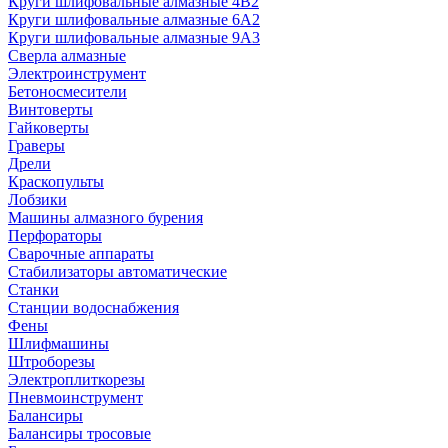
Круги шлифовальные алмазные 4В2
Круги шлифовальные алмазные 6A2
Круги шлифовальные алмазные 9А3
Сверла алмазные
Электроинструмент
Бетоносмесители
Винтоверты
Гайковерты
Граверы
Дрели
Краскопульты
Лобзики
Машины алмазного бурения
Перфораторы
Сварочные аппараты
Стабилизаторы автоматические
Станки
Станции водоснабжения
Фены
Шлифмашины
Штроборезы
Электроплиткорезы
Пневмоинструмент
Балансиры
Балансиры тросовые