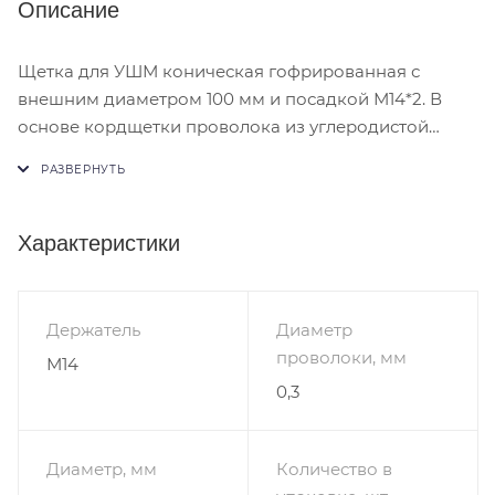
Описание
Щетка для УШМ коническая гофрированная с
внешним диаметром 100 мм и посадкой М14*2. В
основе кордщетки проволока из углеродистой
стали диаметром 0,3 мм и длиной ворса 20 мм.
Максимально допустимая скорость 12500 RPM.
Конические щетки с гофрированной проволокой
хорошо подходят для обработки прямых углов.
Характеристики
Инструмент используется для удаления заусенцев и
коррозии.
Держатель
Диаметр
Тип щетки: Коническая;
проволоки, мм
М14
Наружный диаметр, мм: 100;
0,3
Посадка: М14х2;
Тип проволоки: Гофрированная;
Обрабатываемый материал: углеродистые/
Диаметр, мм
Количество в
легированные стали;