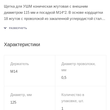
Щетка для УШМ коническая жгутовая с внешним
диаметром 115 мм и посадкой М14*2. В основе кордщетки
18 жгутов с проволокой из закаленной углеродистой стали
диаметром 0,5 мм. Максимально допустимая скорость
12500 RPM. Конические щетки с жгутовой проволокой
хорошо подходят для обработки прямых углов.
Инструмент используется для удаления заусенцев,
Характеристики
коррозии и обработки сварных швов.
Тип щетки: Коническая;
Держатель
Диаметр проволоки,
Наружный диаметр, мм: 115;
мм
М14
Посадка: М14х2;
0,5
Тип проволоки: Жгутовая;
Обрабатываемый материал: углеродистые/легированные
стали;
Диаметр, мм
Количество в
Материал проволоки: Стальная;
упаковке, шт.
125
1