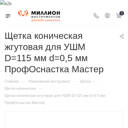
0
Щетка коническая
жгутовая для УШМ
D=115 мм d=0,5 мм
ПрофОснастка Мастер
—
—
—
Главная
Абразивный инструмент
Щетки
—
Щетки конические
Щетка коническая жгутовая для УШМ D=115 мм d=0,5 мм
ПрофОснастка Мастер