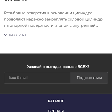
Резьбовые отверстия в основании цилиндра
позволяют надежно закреплять силовой цилиндр
на опорной поверхности, а шток с внутренней
резьбой позволяет присоединять цилиндр к
различным устройствам.
Цилиндр снабжается эластичными
многокромочными уплотнениями и
высокопрочными опорно-направляющими
кольцами, позволяющими цилиндру работать при
Узнавай о выгодах раньше ВСЕХ!
значительных радиальных нагрузках на шток.
Предохранительный клапан в штоковой полости
Подписаться
защищает гидравлический цилиндр от превышения
номинального давления при неплотном
соединении быстроразъемных полумуфт.
Цилиндр оснащен плавающими опорами,
КАТАЛОГ
позволяющими снизить радиальные нагрузки на
БРЕНДЫ