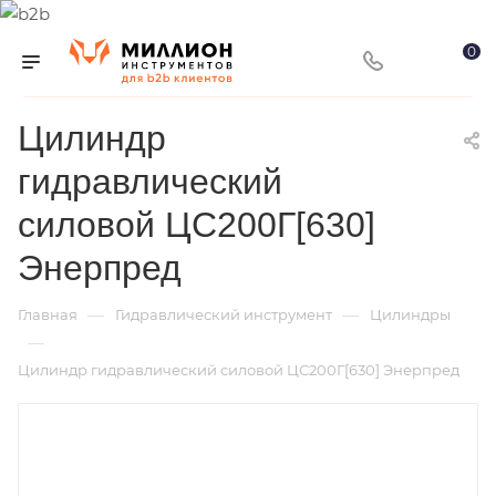
0
Цилиндр
гидравлический
силовой ЦС200Г[630]
Энерпред
—
—
Главная
Гидравлический инструмент
Цилиндры
—
Цилиндр гидравлический силовой ЦС200Г[630] Энерпред