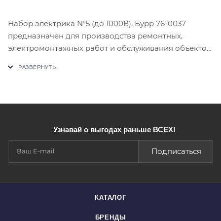
Набор электрика №5 (до 1000В), Бурр 76-0037
предназначен для производства ремонтных,
электромонтажных работ и обслуживания объектов,
находящихся под напряжением до 1000В.
Набор электрика поставляется в сумке для
удобного хранения и переноски.
Набор рекомендован к применению электрикам и
электромонтажникам.
Входящий в набор инструмент сертифицирован.
Узнавай о выгодах раньше ВСЕХ!
Комплектацию набора уточняйте у менеджера
Подписаться
КАТАЛОГ
БРЕНДЫ