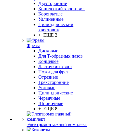
Двусторонние
Конический хвостовик
Корончатые
Удлиненные
Цилиндрический
хвостовик
+ ЕЩЕ 2
Фрезы
Дисковые
Для Т-образных пазов
Концевые
Ласточкин хвост
Ножи для фрез
Отрезные
Трехсторонние
Угловые
Цилиндрические
Червячные
Шпоночные
+ ЕЩЕ 8
Электромонтажный комплект