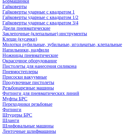
Бормашинки
Гайковерты
Гайковерты ударные с квадратом 1
Гайковерты ударные с квадратом 1/2
Гайковерты ударные с квадратом 3/4
Дрели пневматические
Заклепочные (клепальные) инструменты
Клещи (кусачки)
Молотки рубильные, зубильные, игольчатые, клепальные
Напильники, надфили
Ножницы пневматические
Окрасочное оборудование
Пистолеты для нанесения силикона
Пневмостеплеры
Присоски вакуумные
Продувочные пистолеты
Резьбонарезные машины
Фитинги для пневматических линий
Муфты БРС
Переходники резьбовые
Фитинги
Штуцеры БРС
Шланги
Шлифовальные машины
Ленточные шлифмашины