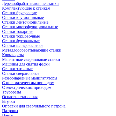
Деревообрабатывающие станки
Комплектующие к станкам
Станки брусующие
Станки круглопильные
Станки ленточнопильные
Станки многофункциональные
Станки токарные
Станки торцовочные
Станки фуговальные
Станки шлифовальные
Металлообрабатывающие станки
Кромкорезы
Магнитные сверлильные станки
Машины для снятия фаски
Станки заточные
Станки сверлильные
Резьбонарезные манипуляторы
С пневматическим приводом
С электрическим приводом
Труборезы
Оснастка станочная
Втулки
Оправки для сверлильного патрона
Патроны
Цанги