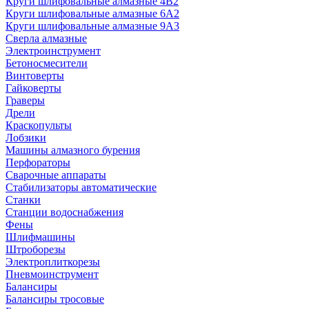
Круги шлифовальные алмазные 4В2
Круги шлифовальные алмазные 6A2
Круги шлифовальные алмазные 9А3
Сверла алмазные
Электроинструмент
Бетоносмесители
Винтоверты
Гайковерты
Граверы
Дрели
Краскопульты
Лобзики
Машины алмазного бурения
Перфораторы
Сварочные аппараты
Стабилизаторы автоматические
Станки
Станции водоснабжения
Фены
Шлифмашины
Штроборезы
Электроплиткорезы
Пневмоинструмент
Балансиры
Балансиры тросовые