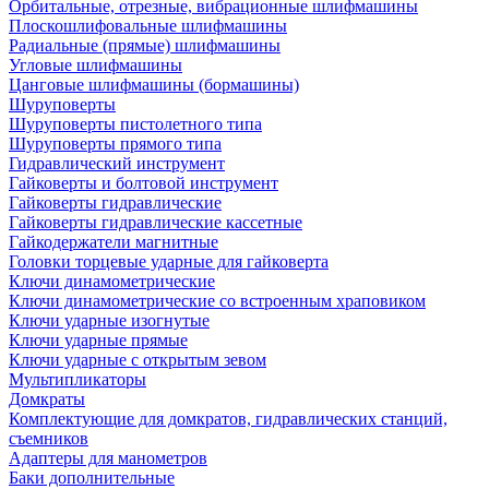
Орбитальные, отрезные, вибрационные шлифмашины
Плоскошлифовальные шлифмашины
Радиальные (прямые) шлифмашины
Угловые шлифмашины
Цанговые шлифмашины (бормашины)
Шуруповерты
Шуруповерты пистолетного типа
Шуруповерты прямого типа
Гидравлический инструмент
Гайковерты и болтовой инструмент
Гайковерты гидравлические
Гайковерты гидравлические кассетные
Гайкодержатели магнитные
Головки торцевые ударные для гайковерта
Ключи динамометрические
Ключи динамометрические со встроенным храповиком
Ключи ударные изогнутые
Ключи ударные прямые
Ключи ударные с открытым зевом
Мультипликаторы
Домкраты
Комплектующие для домкратов, гидравлических станций,
съемников
Адаптеры для манометров
Баки дополнительные