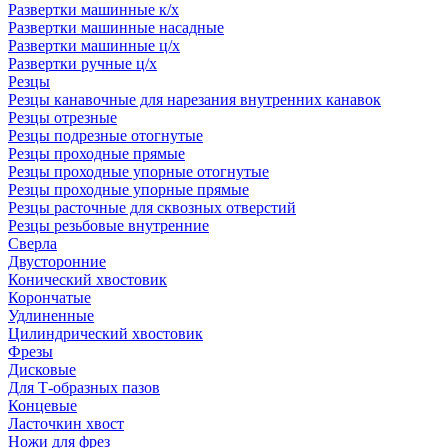
Развертки машинные к/х
Развертки машинные насадные
Развертки машинные ц/х
Развертки ручные ц/х
Резцы
Резцы канавочные для нарезания внутренних канавок
Резцы отрезные
Резцы подрезные отогнутые
Резцы проходные прямые
Резцы проходные упорные отогнутые
Резцы проходные упорные прямые
Резцы расточные для сквозных отверстий
Резцы резьбовые внутренние
Сверла
Двусторонние
Конический хвостовик
Корончатые
Удлиненные
Цилиндрический хвостовик
Фрезы
Дисковые
Для Т-образных пазов
Концевые
Ласточкин хвост
Ножи для фрез