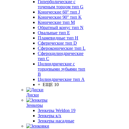
Гиперболические с
точеным торцом тип G
Конические 60° тип J
Конические 90° тип K
Конические тип M
Обратный конус тип N
Овальные тип E
Пламевидные тип H
Сферические тип D
Сфероконические тип L
Сфероцилиндрические
тип C
Цилиндрические с
торцевыми зубьями тип
B
Цилиндрические тип А
+ ЕЩЕ 10
Диски
Зенкеры
Зенкеры Weldon 19
Зенкеры к/х
Зенкеры насадные