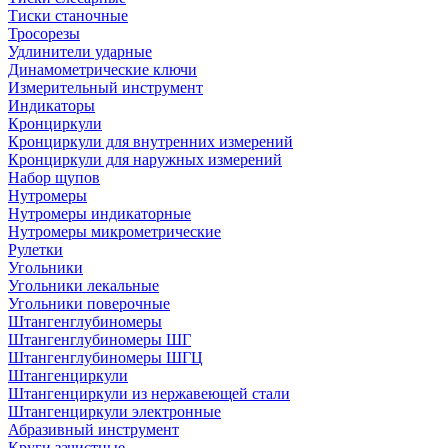
Тиски станочные
Тросорезы
Удлинители ударные
Динамометрические ключи
Измерительный инструмент
Индикаторы
Кронциркули
Кронциркули для внутренних измерений
Кронциркули для наружных измерений
Набор щупов
Нутромеры
Нутромеры индикаторные
Нутромеры микрометрические
Рулетки
Угольники
Угольники лекальные
Угольники поверочные
Штангенглубиномеры
Штангенглубиномеры ШГ
Штангенглубиномеры ШГЦ
Штангенциркули
Штангенциркули из нержавеющей стали
Штангенциркули электронные
Абразивный инструмент
Круги зачистные