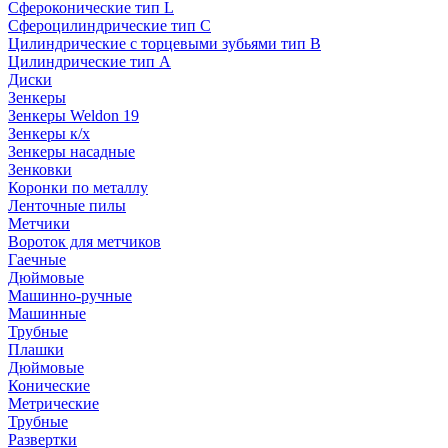
Сфероконические тип L
Сфероцилиндрические тип C
Цилиндрические с торцевыми зубьями тип B
Цилиндрические тип А
Диски
Зенкеры
Зенкеры Weldon 19
Зенкеры к/х
Зенкеры насадные
Зенковки
Коронки по металлу
Ленточные пилы
Метчики
Вороток для метчиков
Гаечные
Дюймовые
Машинно-ручные
Машинные
Трубные
Плашки
Дюймовые
Конические
Метрические
Трубные
Развертки