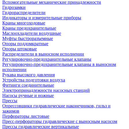
Вспомогательные механические принадлежности
Гидрозамки
Гидрораспределители
Индикаторы и измерительные приборы
Краны многоходовые
Краны предохранительные
Маслоохладители воздушные
Муфты быстроразъемные
Опоры поддомкратные
Опоры штоковые
Распределители в выносном исполнении
Регулировочно-предохранительные клапаны
Регулировочно-предохранительные клапаны в выносном
исполнении
Рукава высокого давления
Устройства подготовки воздуха
Фитинги соединительные
Электропринадлежности насосных станций
Насосы ручные и ножные
Прессы
Опрессовщики гидравлические наконечников, гильз и
зажимов
Перфораторы листовые
Пресс-перфораторы гидравлические с выносным насосом
Прессы гидравлические вертикальные