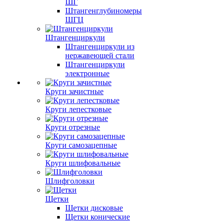
ШГ
Штангенглубиномеры
ШГЦ
Штангенциркули
Штангенциркули из
нержавеющей стали
Штангенциркули
электронные
Круги зачистные
Круги лепестковые
Круги отрезные
Круги самозацепные
Круги шлифовальные
Шлифголовки
Щетки
Щетки дисковые
Щетки конические