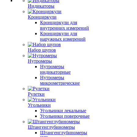
Индикаторы
Кронциркули
Кронциркули для
внутренних измерений
Кронциркули для
наружных измерений
Набор щупов
Нутромеры
Нутромеры
индикаторные
Нутромеры
микрометрические
Рулетки
Угольники
Угольники лекальные
Угольники поверочные
Штангенглубиномеры
Штангенглубиномеры