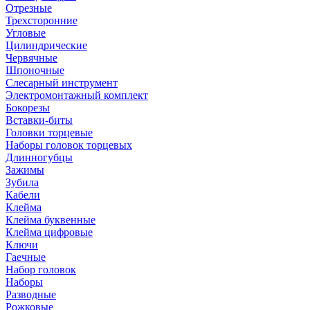
Отрезные
Трехсторонние
Угловые
Цилиндрические
Червячные
Шпоночные
Слесарный инструмент
Электромонтажный комплект
Бокорезы
Вставки-биты
Головки торцевые
Наборы головок торцевых
Длинногубцы
Зажимы
Зубила
Кабели
Клейма
Клейма буквенные
Клейма цифровые
Ключи
Гаечные
Набор головок
Наборы
Разводные
Рожковые