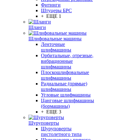
Фитинги
Штуцеры БРС
+ ЕЩЕ 1
Шланги
Шлифовальные машины
Ленточные
шлифмашины
Орбитальные, отрезные,
вибрационные
шлифмашины
Плоскошлифовальные
шлифмашины
Радиальные (прямые)
шлифмашины
Угловые шлифмашины
Цанговые шлифмашины
(бормашины)
+ ЕЩЕ 3
Шуруповерты
Шуруповерты
пистолетного типа
Шуруповерты прямого