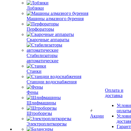
Лобзики
Машины алмазного бурения
Перфораторы
Сварочные аппараты
Стабилизаторы
автоматические
Станки
Станции водоснабжения
Оплата и
Фены
доставка
Шлифмашины
Услови
оплат
Штроборезы
Акции
Услови
достав
Электроплиткорезы
Гарант