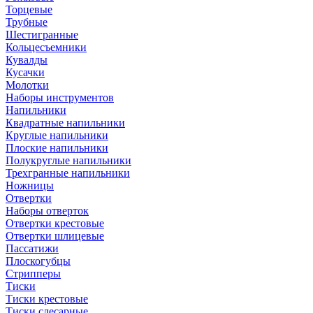
Торцевые
Трубные
Шестигранные
Кольцесъемники
Кувалды
Кусачки
Молотки
Наборы инструментов
Напильники
Квадратные напильники
Круглые напильники
Плоские напильники
Полукруглые напильники
Трехгранные напильники
Ножницы
Отвертки
Наборы отверток
Отвертки крестовые
Отвертки шлицевые
Пассатижи
Плоскогубцы
Стрипперы
Тиски
Тиски крестовые
Тиски слесарные