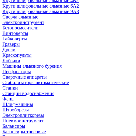
Круги шлифовальные алмазные 4В2
Круги шлифовальные алмазные 6A2
Круги шлифовальные алмазные 9А3
Сверла алмазные
Электроинструмент
Бетоносмесители
Винтоверты
Гайковерты
Граверы
Дрели
Краскопульты
Лобзики
Машины алмазного бурения
Перфораторы
Сварочные аппараты
Стабилизаторы автоматические
Станки
Станции водоснабжения
Фены
Шлифмашины
Штроборезы
Электроплиткорезы
Пневмоинструмент
Балансиры
Балансиры тросовые