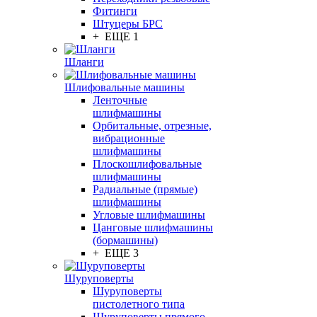
Фитинги
Штуцеры БРС
+ ЕЩЕ 1
Шланги
Шлифовальные машины
Ленточные
шлифмашины
Орбитальные, отрезные,
вибрационные
шлифмашины
Плоскошлифовальные
шлифмашины
Радиальные (прямые)
шлифмашины
Угловые шлифмашины
Цанговые шлифмашины
(бормашины)
+ ЕЩЕ 3
Шуруповерты
Шуруповерты
пистолетного типа
Шуруповерты прямого