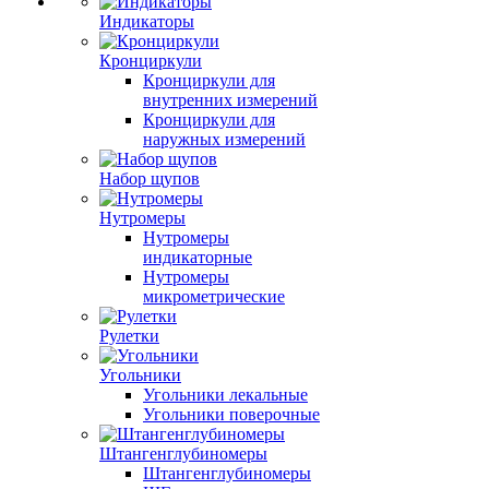
Индикаторы
Кронциркули
Кронциркули для
внутренних измерений
Кронциркули для
наружных измерений
Набор щупов
Нутромеры
Нутромеры
индикаторные
Нутромеры
микрометрические
Рулетки
Угольники
Угольники лекальные
Угольники поверочные
Штангенглубиномеры
Штангенглубиномеры