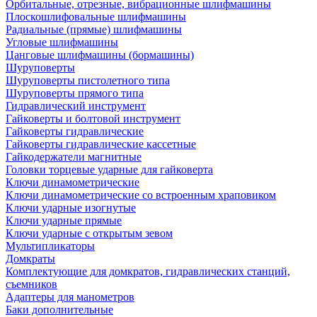
Орбитальные, отрезные, вибрационные шлифмашины
Плоскошлифовальные шлифмашины
Радиальные (прямые) шлифмашины
Угловые шлифмашины
Цанговые шлифмашины (бормашины)
Шуруповерты
Шуруповерты пистолетного типа
Шуруповерты прямого типа
Гидравлический инструмент
Гайковерты и болтовой инструмент
Гайковерты гидравлические
Гайковерты гидравлические кассетные
Гайкодержатели магнитные
Головки торцевые ударные для гайковерта
Ключи динамометрические
Ключи динамометрические со встроенным храповиком
Ключи ударные изогнутые
Ключи ударные прямые
Ключи ударные с открытым зевом
Мультипликаторы
Домкраты
Комплектующие для домкратов, гидравлических станций,
съемников
Адаптеры для манометров
Баки дополнительные