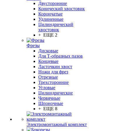
Двусторонние
Конический хвостовик
Корончатые
Удлиненные
Цилиндрический
хвостовик
+ ЕЩЕ 2
Фрезы
Дисковые
Для Т-образных пазов
Концевые
Ласточкин хвост
Ножи для фрез
Отрезные
Трехсторонние
Угловые
Цилиндрические
Червячные
Шпоночные
+ ЕЩЕ 8
Электромонтажный комплект