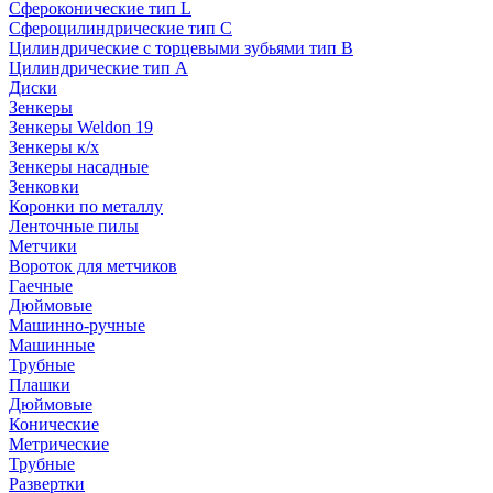
Сфероконические тип L
Сфероцилиндрические тип C
Цилиндрические с торцевыми зубьями тип B
Цилиндрические тип А
Диски
Зенкеры
Зенкеры Weldon 19
Зенкеры к/х
Зенкеры насадные
Зенковки
Коронки по металлу
Ленточные пилы
Метчики
Вороток для метчиков
Гаечные
Дюймовые
Машинно-ручные
Машинные
Трубные
Плашки
Дюймовые
Конические
Метрические
Трубные
Развертки