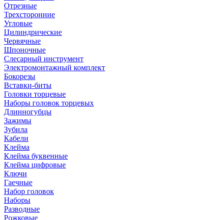
Отрезные
Трехсторонние
Угловые
Цилиндрические
Червячные
Шпоночные
Слесарный инструмент
Электромонтажный комплект
Бокорезы
Вставки-биты
Головки торцевые
Наборы головок торцевых
Длинногубцы
Зажимы
Зубила
Кабели
Клейма
Клейма буквенные
Клейма цифровые
Ключи
Гаечные
Набор головок
Наборы
Разводные
Рожковые