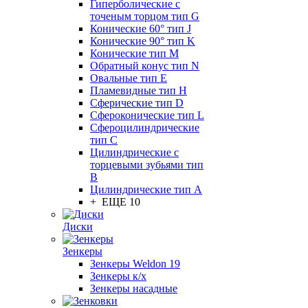
Гиперболические с
точеным торцом тип G
Конические 60° тип J
Конические 90° тип K
Конические тип M
Обратный конус тип N
Овальные тип E
Пламевидные тип H
Сферические тип D
Сфероконические тип L
Сфероцилиндрические
тип C
Цилиндрические с
торцевыми зубьями тип
B
Цилиндрические тип А
+ ЕЩЕ 10
Диски
Зенкеры
Зенкеры Weldon 19
Зенкеры к/х
Зенкеры насадные