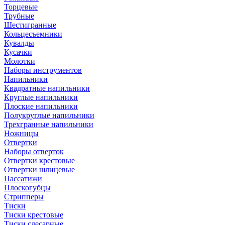
Торцевые
Трубные
Шестигранные
Кольцесъемники
Кувалды
Кусачки
Молотки
Наборы инструментов
Напильники
Квадратные напильники
Круглые напильники
Плоские напильники
Полукруглые напильники
Трехгранные напильники
Ножницы
Отвертки
Наборы отверток
Отвертки крестовые
Отвертки шлицевые
Пассатижи
Плоскогубцы
Стрипперы
Тиски
Тиски крестовые
Тиски слесарные