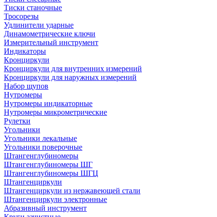
Тиски станочные
Тросорезы
Удлинители ударные
Динамометрические ключи
Измерительный инструмент
Индикаторы
Кронциркули
Кронциркули для внутренних измерений
Кронциркули для наружных измерений
Набор щупов
Нутромеры
Нутромеры индикаторные
Нутромеры микрометрические
Рулетки
Угольники
Угольники лекальные
Угольники поверочные
Штангенглубиномеры
Штангенглубиномеры ШГ
Штангенглубиномеры ШГЦ
Штангенциркули
Штангенциркули из нержавеющей стали
Штангенциркули электронные
Абразивный инструмент
Круги зачистные