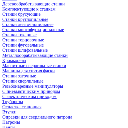
Деревообрабатывающие станки
Комплектующие к станкам
Станки брусующие
Станки круглопильные
Станки ленточнопильные
Станки многофункциональные
Станки токарные
Станки торцовочные
Станки фуговальные
Станки шлифовальные
Металлообрабатывающие станки
Кромкорезы
Магнитные сверлильные станки
Машины для снятия фаски
Станки заточные
Станки сверлильные
Резьбонарезные манипуляторы
С пневматическим приводом
С электрическим приводом
Труборезы
Оснастка станочная
Втулки
Оправки для сверлильного патрона
Патроны
Цанги