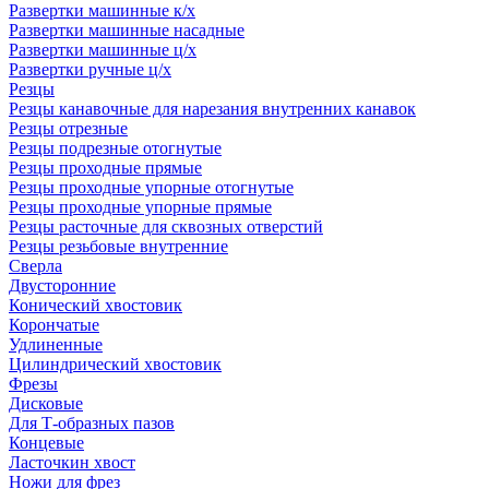
Развертки машинные к/х
Развертки машинные насадные
Развертки машинные ц/х
Развертки ручные ц/х
Резцы
Резцы канавочные для нарезания внутренних канавок
Резцы отрезные
Резцы подрезные отогнутые
Резцы проходные прямые
Резцы проходные упорные отогнутые
Резцы проходные упорные прямые
Резцы расточные для сквозных отверстий
Резцы резьбовые внутренние
Сверла
Двусторонние
Конический хвостовик
Корончатые
Удлиненные
Цилиндрический хвостовик
Фрезы
Дисковые
Для Т-образных пазов
Концевые
Ласточкин хвост
Ножи для фрез