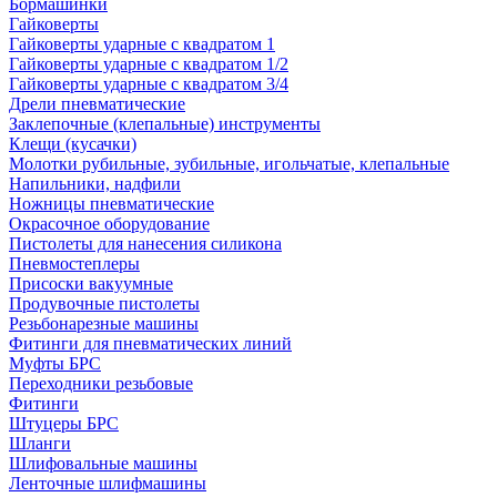
Бормашинки
Гайковерты
Гайковерты ударные с квадратом 1
Гайковерты ударные с квадратом 1/2
Гайковерты ударные с квадратом 3/4
Дрели пневматические
Заклепочные (клепальные) инструменты
Клещи (кусачки)
Молотки рубильные, зубильные, игольчатые, клепальные
Напильники, надфили
Ножницы пневматические
Окрасочное оборудование
Пистолеты для нанесения силикона
Пневмостеплеры
Присоски вакуумные
Продувочные пистолеты
Резьбонарезные машины
Фитинги для пневматических линий
Муфты БРС
Переходники резьбовые
Фитинги
Штуцеры БРС
Шланги
Шлифовальные машины
Ленточные шлифмашины