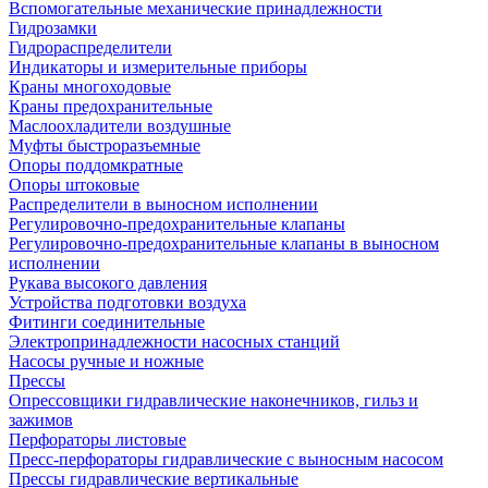
Вспомогательные механические принадлежности
Гидрозамки
Гидрораспределители
Индикаторы и измерительные приборы
Краны многоходовые
Краны предохранительные
Маслоохладители воздушные
Муфты быстроразъемные
Опоры поддомкратные
Опоры штоковые
Распределители в выносном исполнении
Регулировочно-предохранительные клапаны
Регулировочно-предохранительные клапаны в выносном
исполнении
Рукава высокого давления
Устройства подготовки воздуха
Фитинги соединительные
Электропринадлежности насосных станций
Насосы ручные и ножные
Прессы
Опрессовщики гидравлические наконечников, гильз и
зажимов
Перфораторы листовые
Пресс-перфораторы гидравлические с выносным насосом
Прессы гидравлические вертикальные