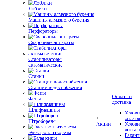
Лобзики
Машины алмазного бурения
Перфораторы
Сварочные аппараты
Стабилизаторы
автоматические
Станки
Станции водоснабжения
Оплата и
Фены
доставка
Шлифмашины
Услови
оплат
Штроборезы
Акции
Услови
достав
Электроплиткорезы
Гарант