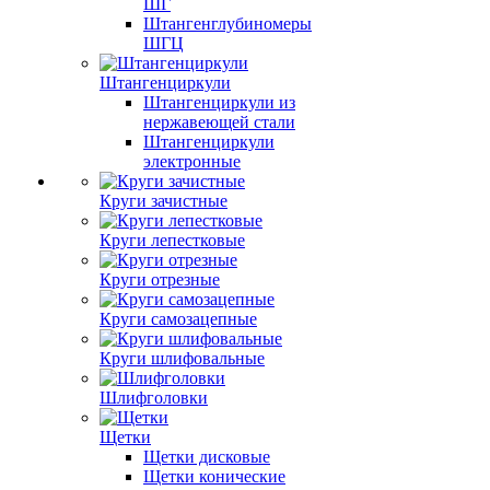
ШГ
Штангенглубиномеры
ШГЦ
Штангенциркули
Штангенциркули из
нержавеющей стали
Штангенциркули
электронные
Круги зачистные
Круги лепестковые
Круги отрезные
Круги самозацепные
Круги шлифовальные
Шлифголовки
Щетки
Щетки дисковые
Щетки конические