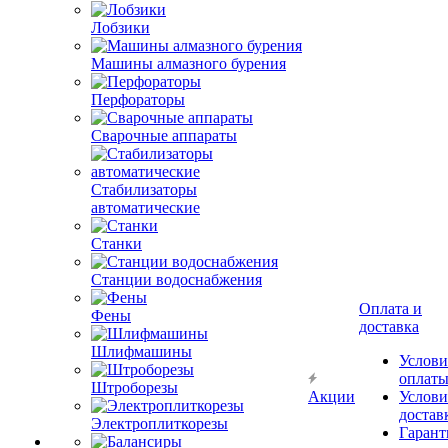
Лобзики
Машины алмазного бурения
Перфораторы
Сварочные аппараты
Стабилизаторы
автоматические
Станки
Станции водоснабжения
Оплата и
Фены
доставка
Шлифмашины
Услови
оплат
Штроборезы
Акции
Услови
достав
Электроплиткорезы
Гарант