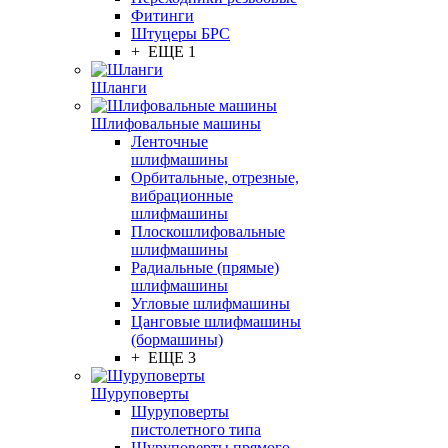
Фитинги
Штуцеры БРС
+ ЕЩЕ 1
Шланги
Шлифовальные машины
Ленточные
шлифмашины
Орбитальные, отрезные,
вибрационные
шлифмашины
Плоскошлифовальные
шлифмашины
Радиальные (прямые)
шлифмашины
Угловые шлифмашины
Цанговые шлифмашины
(бормашины)
+ ЕЩЕ 3
Шуруповерты
Шуруповерты
пистолетного типа
Шуруповерты прямого