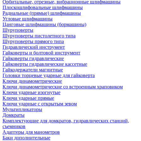
Орбитальные, отрезные, вибрационные шлифмашины
Плоскошлифовальные шлифмашины
Радиальные (прямые) шлифмашины
Угловые шлифмашины
Цанговые шлифмашины (бормашины)
Шуруповерты
Шуруповерты пистолетного типа
Шуруповерты прямого типа
Гидравлический инструмент
Гайковерты и болтовой инструмент
Гайковерты гидравлические
Гайковерты гидравлические кассетные
Гайкодержатели магнитные
Головки торцевые ударные для гайковерта
Ключи динамометрические
Ключи динамометрические со встроенным храповиком
Ключи ударные изогнутые
Ключи ударные прямые
Ключи ударные с открытым зевом
Мультипликаторы
Домкраты
Комплектующие для домкратов, гидравлических станций,
съемников
Адаптеры для манометров
Баки дополнительные