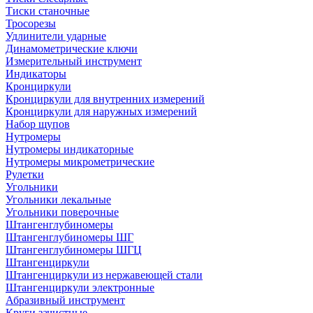
Тиски станочные
Тросорезы
Удлинители ударные
Динамометрические ключи
Измерительный инструмент
Индикаторы
Кронциркули
Кронциркули для внутренних измерений
Кронциркули для наружных измерений
Набор щупов
Нутромеры
Нутромеры индикаторные
Нутромеры микрометрические
Рулетки
Угольники
Угольники лекальные
Угольники поверочные
Штангенглубиномеры
Штангенглубиномеры ШГ
Штангенглубиномеры ШГЦ
Штангенциркули
Штангенциркули из нержавеющей стали
Штангенциркули электронные
Абразивный инструмент
Круги зачистные