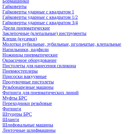
Бормашинки
Гайковерты
Гайковерты ударные с квадратом 1
Гайковерты ударные с квадратом 1/2
Гайковерты ударные с квадратом 3/4
Дрели пневматические
Заклепочные (клепальные) инструменты
Клещи (кусачки)
Молотки рубильные, зубильные, игольчатые, клепальные
Напильники, надфили
Ножницы пневматические
Окрасочное оборудование
Пистолеты для нанесения силикона
Пневмостеплеры
Присоски вакуумные
Продувочные пистолеты
Резьбонарезные машины
Фитинги для пневматических линий
Муфты БРС
Переходники резьбовые
Фитинги
Штуцеры БРС
Шланги
Шлифовальные машины
Ленточные шлифмашины