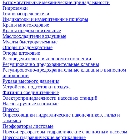
Вспомогательные механические принадлежности
Гидрозамки
Гидрораспределители
Индикаторы и измерительные приборы
Краны многоходовые
Краны предохранительные
Маслоохладители воздушные
Муфты быстроразъемные
Опоры поддомкратные
Опоры штоковые
Распределители в выносном исполнении
Регулировочно-предохранительные клапаны
Регулировочно-предохранительные клапаны в выносном
исполнении
Рукава высокого давления
Устройства подготовки воздуха
Фитинги соединительные
Электропринадлежности насосных станций
Насосы ручные и ножные
Прессы
Опрессовщики гидравлические наконечников, гильз и
зажимов
Перфораторы листовые
Пресс-перфораторы гидравлические с выносным насосом
Прессы гидравлические вертикальные