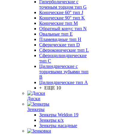
Гиперболические с
точеным торцом тип G
Конические 60° тип J
Конические 90° тип K
Конические тип M
Обратный конус тип N
Овальные тип E
Пламевидные тип H
Сферические тип D
Сфероконические тип L
Сфероцилиндрические
тип C
Цилиндрические с
торцевыми зубьями тип
B
Цилиндрические тип А
+ ЕЩЕ 10
Диски
Зенкеры
Зенкеры Weldon 19
Зенкеры к/х
Зенкеры насадные