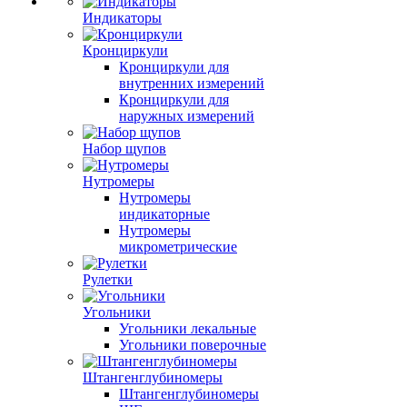
Индикаторы
Кронциркули
Кронциркули для
внутренних измерений
Кронциркули для
наружных измерений
Набор щупов
Нутромеры
Нутромеры
индикаторные
Нутромеры
микрометрические
Рулетки
Угольники
Угольники лекальные
Угольники поверочные
Штангенглубиномеры
Штангенглубиномеры