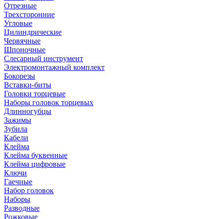
Отрезные
Трехсторонние
Угловые
Цилиндрические
Червячные
Шпоночные
Слесарный инструмент
Электромонтажный комплект
Бокорезы
Вставки-биты
Головки торцевые
Наборы головок торцевых
Длинногубцы
Зажимы
Зубила
Кабели
Клейма
Клейма буквенные
Клейма цифровые
Ключи
Гаечные
Набор головок
Наборы
Разводные
Рожковые