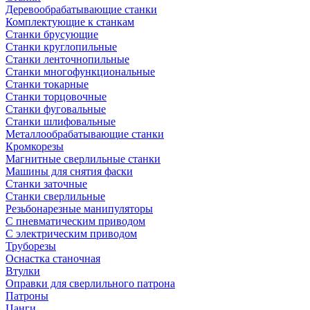
Деревообрабатывающие станки
Комплектующие к станкам
Станки брусующие
Станки круглопильные
Станки ленточнопильные
Станки многофункциональные
Станки токарные
Станки торцовочные
Станки фуговальные
Станки шлифовальные
Металлообрабатывающие станки
Кромкорезы
Магнитные сверлильные станки
Машины для снятия фаски
Станки заточные
Станки сверлильные
Резьбонарезные манипуляторы
С пневматическим приводом
С электрическим приводом
Труборезы
Оснастка станочная
Втулки
Оправки для сверлильного патрона
Патроны
Цанги