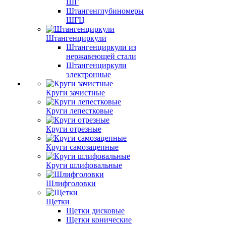
ШГ
Штангенглубиномеры
ШГЦ
Штангенциркули
Штангенциркули из
нержавеющей стали
Штангенциркули
электронные
Круги зачистные
Круги лепестковые
Круги отрезные
Круги самозацепные
Круги шлифовальные
Шлифголовки
Щетки
Щетки дисковые
Щетки конические