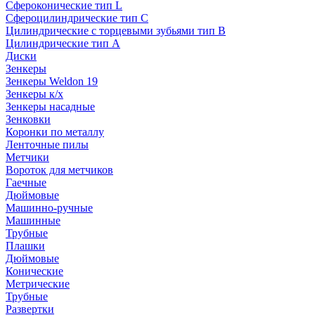
Сфероконические тип L
Сфероцилиндрические тип C
Цилиндрические с торцевыми зубьями тип B
Цилиндрические тип А
Диски
Зенкеры
Зенкеры Weldon 19
Зенкеры к/х
Зенкеры насадные
Зенковки
Коронки по металлу
Ленточные пилы
Метчики
Вороток для метчиков
Гаечные
Дюймовые
Машинно-ручные
Машинные
Трубные
Плашки
Дюймовые
Конические
Метрические
Трубные
Развертки