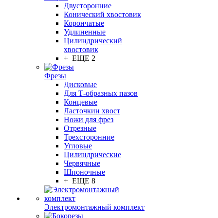
Двусторонние
Конический хвостовик
Корончатые
Удлиненные
Цилиндрический
хвостовик
+ ЕЩЕ 2
Фрезы
Дисковые
Для Т-образных пазов
Концевые
Ласточкин хвост
Ножи для фрез
Отрезные
Трехсторонние
Угловые
Цилиндрические
Червячные
Шпоночные
+ ЕЩЕ 8
Электромонтажный комплект