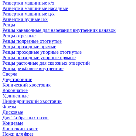
Развертки машинные к/х
Развертки машинные насадные
Развертки машинные ц/х
Развертки ручные ц/х
Резцы
Резцы канавочные для нарезания внутренних канавок
Резцы отрезные
Резцы подрезные отогнутые
Резцы проходные прямые
Резцы проходные упорные отогнутые
Резцы проходные упорные прямые
Резцы расточные для сквозных отверстий
Резцы резьбовые внутренние
Сверла
Двусторонние
Конический хвостовик
Корончатые
Удлиненные
Цилиндрический хвостовик
Фрезы
Дисковые
Для Т-образных пазов
Концевые
Ласточкин хвост
Ножи для фрез