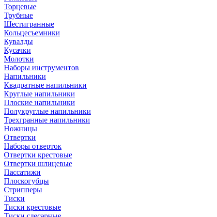
Торцевые
Трубные
Шестигранные
Кольцесъемники
Кувалды
Кусачки
Молотки
Наборы инструментов
Напильники
Квадратные напильники
Круглые напильники
Плоские напильники
Полукруглые напильники
Трехгранные напильники
Ножницы
Отвертки
Наборы отверток
Отвертки крестовые
Отвертки шлицевые
Пассатижи
Плоскогубцы
Стрипперы
Тиски
Тиски крестовые
Тиски слесарные