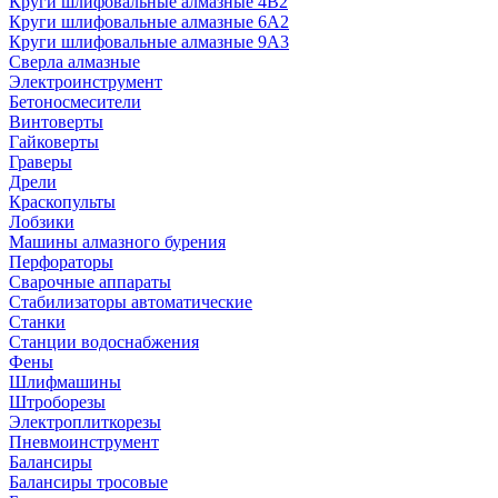
Круги шлифовальные алмазные 4В2
Круги шлифовальные алмазные 6A2
Круги шлифовальные алмазные 9А3
Сверла алмазные
Электроинструмент
Бетоносмесители
Винтоверты
Гайковерты
Граверы
Дрели
Краскопульты
Лобзики
Машины алмазного бурения
Перфораторы
Сварочные аппараты
Стабилизаторы автоматические
Станки
Станции водоснабжения
Фены
Шлифмашины
Штроборезы
Электроплиткорезы
Пневмоинструмент
Балансиры
Балансиры тросовые