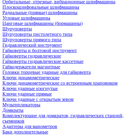
Орбитальные, отрезные, вибрационные шлифмашины
Плоскошлифовальные шлифмашины
Радиальные (прямые) шлифмашины
Угловые шлифмашины
Цанговые шлифмашины (бормашины)
Шуруповерты
Шуруповерты пистолетного типа
Шуруповерты прямого типа
Гидравлический инструмент
Гайковерты и болтовой инструмент
Гайковерты гидравлические
Гайковерты гидравлические кассетные
Гайкодержатели магнитные
Головки торцевые ударные для гайковерта
Ключи динамометрические
Ключи динамометрические со встроенным храповиком
Ключи ударные изогнутые
Ключи ударные прямые
Ключи ударные с открытым зевом
Мультипликаторы
Домкраты
Комплектующие для домкратов, гидравлических станций,
съемников
Адаптеры для манометров
Баки дополнительные