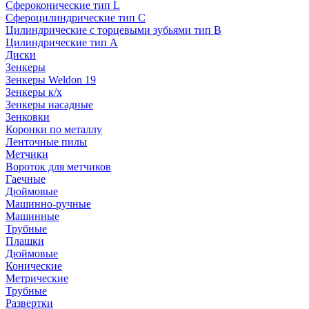
Сфероконические тип L
Сфероцилиндрические тип C
Цилиндрические с торцевыми зубьями тип B
Цилиндрические тип А
Диски
Зенкеры
Зенкеры Weldon 19
Зенкеры к/х
Зенкеры насадные
Зенковки
Коронки по металлу
Ленточные пилы
Метчики
Вороток для метчиков
Гаечные
Дюймовые
Машинно-ручные
Машинные
Трубные
Плашки
Дюймовые
Конические
Метрические
Трубные
Развертки