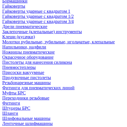
Бормашинки
Гайковерты
Гайковерты ударные с квадратом 1
Гайковерты ударные с квадратом 1/2
Гайковерты ударные с квадратом 3/4
Дрели пневматические
Заклепочные (клепальные) инструменты
Клещи (кусачки)
Молотки рубильные, зубильные, игольчатые, клепальные
Напильники, надфили
Ножницы пневматические
Окрасочное оборудование
Пистолеты для нанесения силикона
Пневмостеплеры
Присоски вакуумные
Продувочные пистолеты
Резьбонарезные машины
Фитинги для пневматических линий
Муфты БРС
Переходники резьбовые
Фитинги
Штуцеры БРС
Шланги
Шлифовальные машины
Ленточные шлифмашины