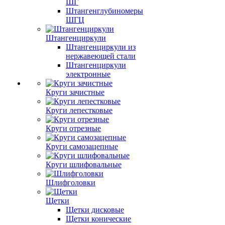
ШГ
Штангенглубиномеры
ШГЦ
Штангенциркули
Штангенциркули из
нержавеющей стали
Штангенциркули
электронные
Круги зачистные
Круги лепестковые
Круги отрезные
Круги самозацепные
Круги шлифовальные
Шлифголовки
Щетки
Щетки дисковые
Щетки конические