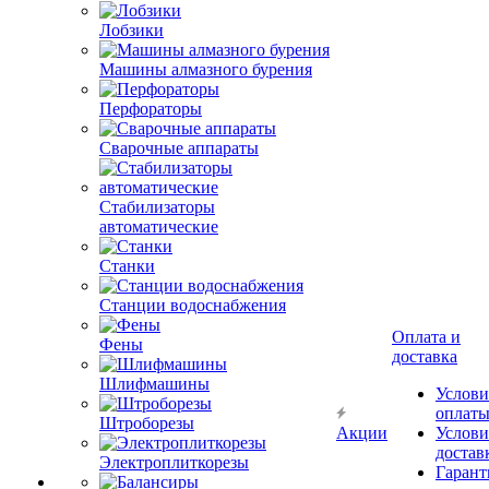
Лобзики
Машины алмазного бурения
Перфораторы
Сварочные аппараты
Стабилизаторы
автоматические
Станки
Станции водоснабжения
Оплата и
Фены
доставка
Шлифмашины
Услови
оплат
Штроборезы
Акции
Услови
достав
Электроплиткорезы
Гарант