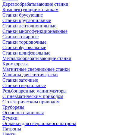
Деревообрабатывающие станки
Комплектующие к станкам
Станки брусующие
Станки круглопильные
Станки ленточнопильные
Станки многофункциональные
Станки токарные
Станки торцовочные
Станки фуговальные
Станки шлифовальные
Металлообрабатывающие станки
Кромкорезы
Магнитные сверлильные станки
Машины для снятия фаски
Станки заточные
Станки сверлильные
Резьбонарезные манипуляторы
С пневматическим приводом
С электрическим приводом
Труборезы
Оснастка станочная
Втулки
Оправки для сверлильного патрона
Патроны
Цанги