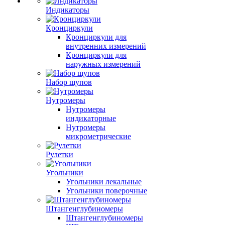
Индикаторы
Кронциркули
Кронциркули для
внутренних измерений
Кронциркули для
наружных измерений
Набор щупов
Нутромеры
Нутромеры
индикаторные
Нутромеры
микрометрические
Рулетки
Угольники
Угольники лекальные
Угольники поверочные
Штангенглубиномеры
Штангенглубиномеры