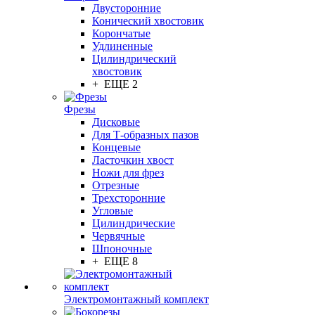
Двусторонние
Конический хвостовик
Корончатые
Удлиненные
Цилиндрический
хвостовик
+ ЕЩЕ 2
Фрезы
Дисковые
Для Т-образных пазов
Концевые
Ласточкин хвост
Ножи для фрез
Отрезные
Трехсторонние
Угловые
Цилиндрические
Червячные
Шпоночные
+ ЕЩЕ 8
Электромонтажный комплект