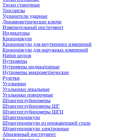
Тиски станочные
Тросорезы
Удлинители ударные
Динамометрические ключи
Измерительный инструмент
Индикаторы
Кронциркули
Кронциркули для внутренних измерений
Кронциркули для наружных измерений
Набор щупов
Нутромеры
Нутромеры индикаторные
Нутромеры микрометрические
Рулетки
Угольники
Угольники лекальные
Угольники поверочные
Штангенглубиномеры
Штангенглубиномеры ШГ
Штангенглубиномеры ШГЦ
Штангенциркули
Штангенциркули из нержавеющей стали
Штангенциркули электронные
Абразивный инструмент
Круги зачистные