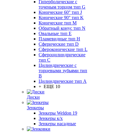
Гиперболические с
точеным торцом тип G
Конические 60° тип J
Конические 90° тип K
Конические тип M
Обратный конус тип N
Овальные тип E
Пламевидные тип H
Сферические тип D
Сфероконические тип L
Сфероцилиндрические
тип C
Цилиндрические с
торцевыми зубьями тип
B
Цилиндрические тип А
+ ЕЩЕ 10
Диски
Зенкеры
Зенкеры Weldon 19
Зенкеры к/х
Зенкеры насадные