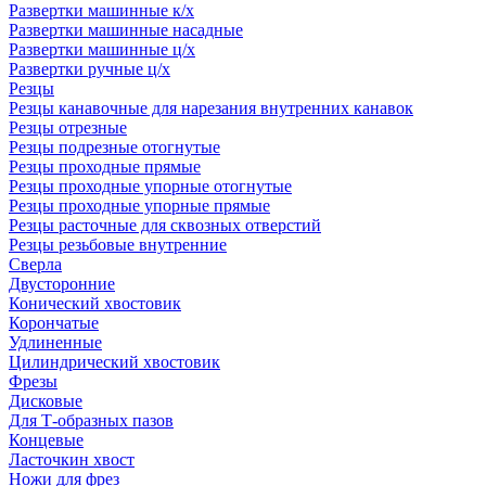
Развертки машинные к/х
Развертки машинные насадные
Развертки машинные ц/х
Развертки ручные ц/х
Резцы
Резцы канавочные для нарезания внутренних канавок
Резцы отрезные
Резцы подрезные отогнутые
Резцы проходные прямые
Резцы проходные упорные отогнутые
Резцы проходные упорные прямые
Резцы расточные для сквозных отверстий
Резцы резьбовые внутренние
Сверла
Двусторонние
Конический хвостовик
Корончатые
Удлиненные
Цилиндрический хвостовик
Фрезы
Дисковые
Для Т-образных пазов
Концевые
Ласточкин хвост
Ножи для фрез