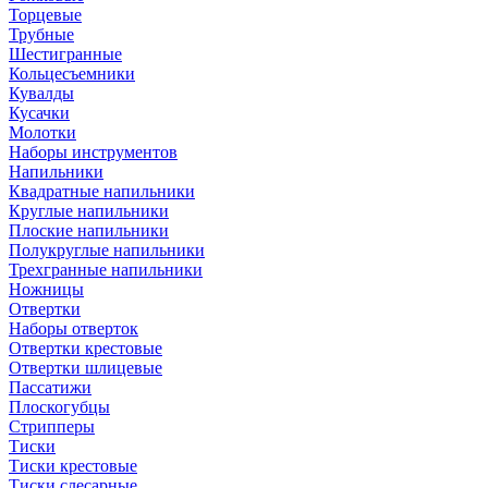
Торцевые
Трубные
Шестигранные
Кольцесъемники
Кувалды
Кусачки
Молотки
Наборы инструментов
Напильники
Квадратные напильники
Круглые напильники
Плоские напильники
Полукруглые напильники
Трехгранные напильники
Ножницы
Отвертки
Наборы отверток
Отвертки крестовые
Отвертки шлицевые
Пассатижи
Плоскогубцы
Стрипперы
Тиски
Тиски крестовые
Тиски слесарные