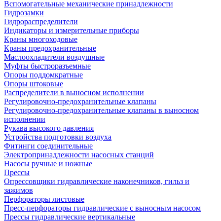
Вспомогательные механические принадлежности
Гидрозамки
Гидрораспределители
Индикаторы и измерительные приборы
Краны многоходовые
Краны предохранительные
Маслоохладители воздушные
Муфты быстроразъемные
Опоры поддомкратные
Опоры штоковые
Распределители в выносном исполнении
Регулировочно-предохранительные клапаны
Регулировочно-предохранительные клапаны в выносном
исполнении
Рукава высокого давления
Устройства подготовки воздуха
Фитинги соединительные
Электропринадлежности насосных станций
Насосы ручные и ножные
Прессы
Опрессовщики гидравлические наконечников, гильз и
зажимов
Перфораторы листовые
Пресс-перфораторы гидравлические с выносным насосом
Прессы гидравлические вертикальные