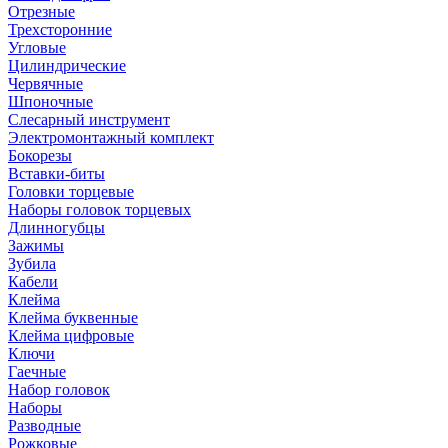
Отрезные
Трехсторонние
Угловые
Цилиндрические
Червячные
Шпоночные
Слесарный инструмент
Электромонтажный комплект
Бокорезы
Вставки-биты
Головки торцевые
Наборы головок торцевых
Длинногубцы
Зажимы
Зубила
Кабели
Клейма
Клейма буквенные
Клейма цифровые
Ключи
Гаечные
Набор головок
Наборы
Разводные
Рожковые