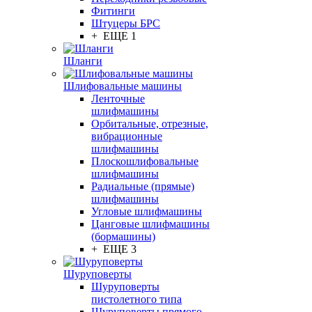
Фитинги
Штуцеры БРС
+ ЕЩЕ 1
Шланги
Шлифовальные машины
Ленточные
шлифмашины
Орбитальные, отрезные,
вибрационные
шлифмашины
Плоскошлифовальные
шлифмашины
Радиальные (прямые)
шлифмашины
Угловые шлифмашины
Цанговые шлифмашины
(бормашины)
+ ЕЩЕ 3
Шуруповерты
Шуруповерты
пистолетного типа
Шуруповерты прямого