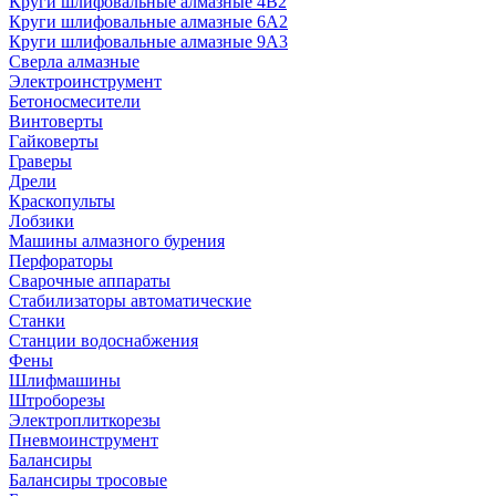
Круги шлифовальные алмазные 4В2
Круги шлифовальные алмазные 6A2
Круги шлифовальные алмазные 9А3
Сверла алмазные
Электроинструмент
Бетоносмесители
Винтоверты
Гайковерты
Граверы
Дрели
Краскопульты
Лобзики
Машины алмазного бурения
Перфораторы
Сварочные аппараты
Стабилизаторы автоматические
Станки
Станции водоснабжения
Фены
Шлифмашины
Штроборезы
Электроплиткорезы
Пневмоинструмент
Балансиры
Балансиры тросовые