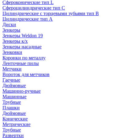
Сфероконические тип L
Сфероцилиндрические тип C
Цилиндрические с торцевыми зубьями тип B
Цилиндрические тип А
Диски
Зенкеры
Зенкеры Weldon 19
Зенкеры к/х
Зенкеры насадные
Зенковки
Коронки по металлу
Ленточные пилы
Метчики
Вороток для метчиков
Гаечные
Дюймовые
Машинно-ручные
Машинные
Трубные
Плашки
Дюймовые
Конические
Метрические
Трубные
Развертки