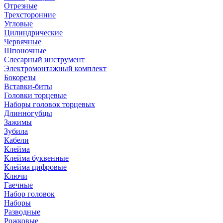
Отрезные
Трехсторонние
Угловые
Цилиндрические
Червячные
Шпоночные
Слесарный инструмент
Электромонтажный комплект
Бокорезы
Вставки-биты
Головки торцевые
Наборы головок торцевых
Длинногубцы
Зажимы
Зубила
Кабели
Клейма
Клейма буквенные
Клейма цифровые
Ключи
Гаечные
Набор головок
Наборы
Разводные
Рожковые