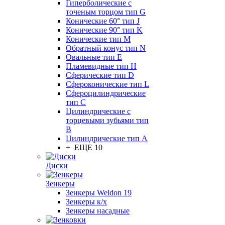
Гиперболические с
точеным торцом тип G
Конические 60° тип J
Конические 90° тип K
Конические тип M
Обратный конус тип N
Овальные тип E
Пламевидные тип H
Сферические тип D
Сфероконические тип L
Сфероцилиндрические
тип C
Цилиндрические с
торцевыми зубьями тип
B
Цилиндрические тип А
+ ЕЩЕ 10
Диски
Зенкеры
Зенкеры Weldon 19
Зенкеры к/х
Зенкеры насадные