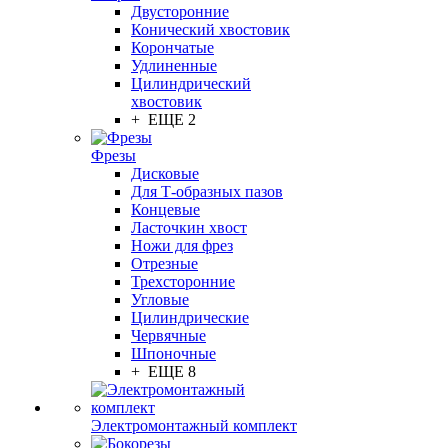
Двусторонние
Конический хвостовик
Корончатые
Удлиненные
Цилиндрический
хвостовик
+ ЕЩЕ 2
Фрезы
Дисковые
Для Т-образных пазов
Концевые
Ласточкин хвост
Ножи для фрез
Отрезные
Трехсторонние
Угловые
Цилиндрические
Червячные
Шпоночные
+ ЕЩЕ 8
Электромонтажный комплект