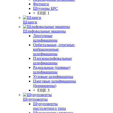
Фитинги
Штуцеры БРС
+ ЕЩЕ 1
Шланги
Шлифовальные машины
Ленточные
шлифмашины
Орбитальные, отрезные,
вибрационные
шлифмашины
Плоскошлифовальные
шлифмашины
Радиальные (прямые)
шлифмашины
Угловые шлифмашины
Цанговые шлифмашины
(бормашины)
+ ЕЩЕ 3
Шуруповерты
Шуруповерты
пистолетного типа
Шуруповерты прямого