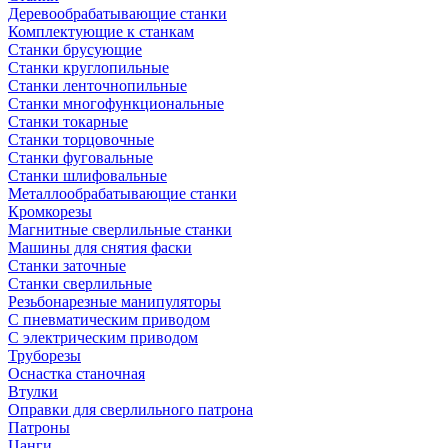
Деревообрабатывающие станки
Комплектующие к станкам
Станки брусующие
Станки круглопильные
Станки ленточнопильные
Станки многофункциональные
Станки токарные
Станки торцовочные
Станки фуговальные
Станки шлифовальные
Металлообрабатывающие станки
Кромкорезы
Магнитные сверлильные станки
Машины для снятия фаски
Станки заточные
Станки сверлильные
Резьбонарезные манипуляторы
С пневматическим приводом
С электрическим приводом
Труборезы
Оснастка станочная
Втулки
Оправки для сверлильного патрона
Патроны
Цанги