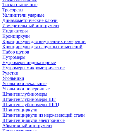
Тиски станочные
Тросорезы
Удлинители ударные
Динамометрические ключи
Измерительный инструмент
Индикаторы
Кронциркули
Кронциркули для внутренних измерений
Кронциркули для наружных измерений
Набор щупов
Нутромеры
Нутромеры индикаторные
Нутромеры микрометрические
Рулетки
Угольники
Угольники лекальные
Угольники поверочные
Штангенглубиномеры
Штангенглубиномеры ШГ
Штангенглубиномеры ШГЦ
Штангенциркули
Штангенциркули из нержавеющей стали
Штангенциркули электронные
Абразивный инструмент
Круги зачистные