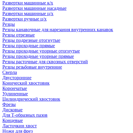
Развертки машинные к/х
Развертки машинные насадные
Развертки машинные ц/х
Развертки ручные ц/х
Резцы
Резцы канавочные для нарезания внутренних канавок
Резцы отрезные
Резцы подрезные отогнутые
Резцы проходные прямые
Резцы проходные упорные отогнутые
Резцы проходные упорные прямые
Резцы расточные для сквозных отверстий
Резцы резьбовые внутренние
Сверла
Двусторонние
Конический хвостовик
Корончатые
Удлиненные
Цилиндрический хвостовик
Фрезы
Дисковые
Для Т-образных пазов
Концевые
Ласточкин хвост
Ножи для фрез