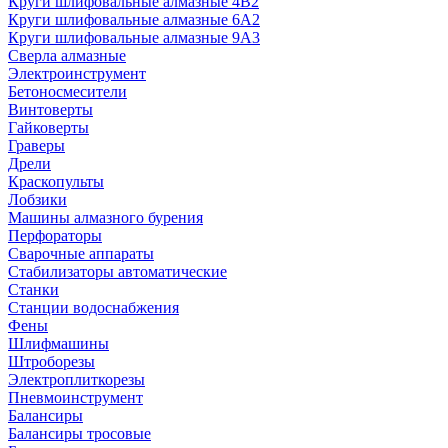
Круги шлифовальные алмазные 4В2
Круги шлифовальные алмазные 6A2
Круги шлифовальные алмазные 9А3
Сверла алмазные
Электроинструмент
Бетоносмесители
Винтоверты
Гайковерты
Граверы
Дрели
Краскопульты
Лобзики
Машины алмазного бурения
Перфораторы
Сварочные аппараты
Стабилизаторы автоматические
Станки
Станции водоснабжения
Фены
Шлифмашины
Штроборезы
Электроплиткорезы
Пневмоинструмент
Балансиры
Балансиры тросовые