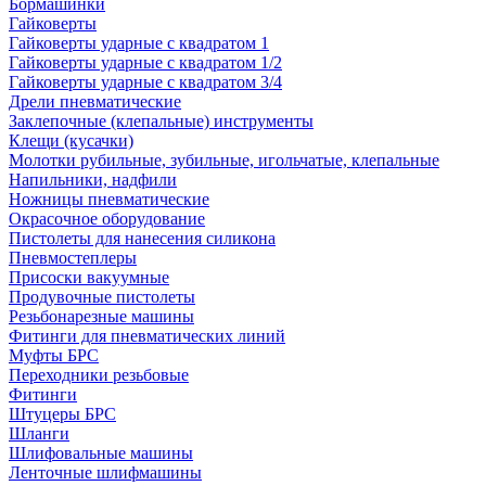
Бормашинки
Гайковерты
Гайковерты ударные с квадратом 1
Гайковерты ударные с квадратом 1/2
Гайковерты ударные с квадратом 3/4
Дрели пневматические
Заклепочные (клепальные) инструменты
Клещи (кусачки)
Молотки рубильные, зубильные, игольчатые, клепальные
Напильники, надфили
Ножницы пневматические
Окрасочное оборудование
Пистолеты для нанесения силикона
Пневмостеплеры
Присоски вакуумные
Продувочные пистолеты
Резьбонарезные машины
Фитинги для пневматических линий
Муфты БРС
Переходники резьбовые
Фитинги
Штуцеры БРС
Шланги
Шлифовальные машины
Ленточные шлифмашины