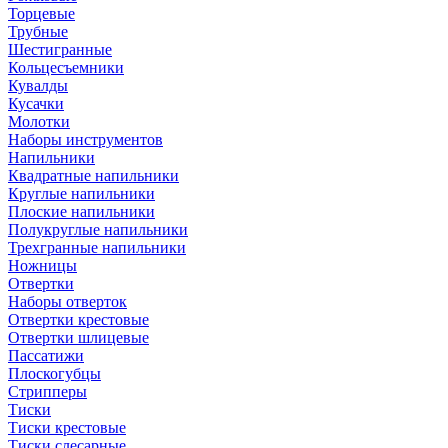
Торцевые
Трубные
Шестигранные
Кольцесъемники
Кувалды
Кусачки
Молотки
Наборы инструментов
Напильники
Квадратные напильники
Круглые напильники
Плоские напильники
Полукруглые напильники
Трехгранные напильники
Ножницы
Отвертки
Наборы отверток
Отвертки крестовые
Отвертки шлицевые
Пассатижи
Плоскогубцы
Стрипперы
Тиски
Тиски крестовые
Тиски слесарные