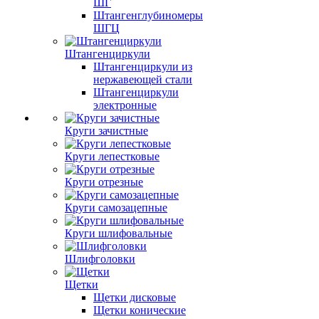
ШГ
Штангенглубиномеры
ШГЦ
Штангенциркули
Штангенциркули из
нержавеющей стали
Штангенциркули
электронные
Круги зачистные
Круги лепестковые
Круги отрезные
Круги самозацепные
Круги шлифовальные
Шлифголовки
Щетки
Щетки дисковые
Щетки конические