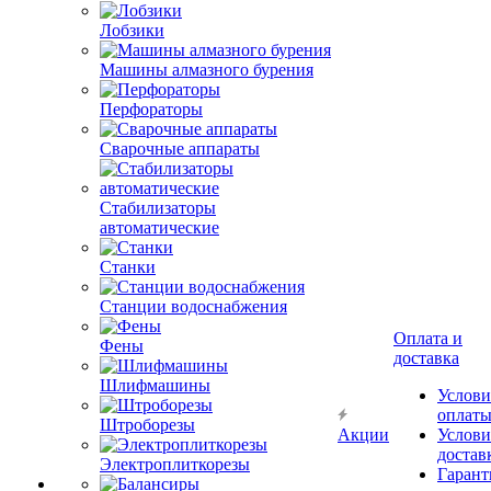
Лобзики
Машины алмазного бурения
Перфораторы
Сварочные аппараты
Стабилизаторы
автоматические
Станки
Станции водоснабжения
Оплата и
Фены
доставка
Шлифмашины
Услови
оплат
Штроборезы
Акции
Услови
достав
Электроплиткорезы
Гарант