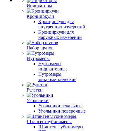
Индикаторы
Кронциркули
Кронциркули для
внутренних измерений
Кронциркули для
наружных измерений
Набор щупов
Нутромеры
Нутромеры
индикаторные
Нутромеры
микрометрические
Рулетки
Угольники
Угольники лекальные
Угольники поверочные
Штангенглубиномеры
Штангенглубиномеры