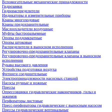
Вспомогательные механические принадлежности
Гидрозамки
Гидрораспределители
Индикаторы и измерительные приборы
Краны многоходовые
Краны предохранительные
Маслоохладители воздушные
Муфты быстроразъемные
Опоры поддомкратные
Опоры штоковые
Распределители в выносном исполнении
Регулировочно-предохранительные клапаны
Регулировочно-предохранительные клапаны в выносном
исполнении
Рукава высокого давления
Устройства подготовки воздуха
Фитинги соединительные
Электропринадлежности насосных станций
Насосы ручные и ножные
Прессы
Опрессовщики гидравлические наконечников, гильз и
зажимов
Перфораторы листовые
Пресс-перфораторы гидравлические с выносным насосом
Прессы гидравлические вертикальные