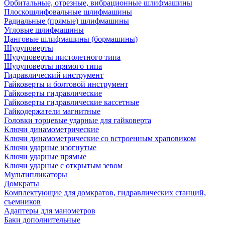
Орбитальные, отрезные, вибрационные шлифмашины
Плоскошлифовальные шлифмашины
Радиальные (прямые) шлифмашины
Угловые шлифмашины
Цанговые шлифмашины (бормашины)
Шуруповерты
Шуруповерты пистолетного типа
Шуруповерты прямого типа
Гидравлический инструмент
Гайковерты и болтовой инструмент
Гайковерты гидравлические
Гайковерты гидравлические кассетные
Гайкодержатели магнитные
Головки торцевые ударные для гайковерта
Ключи динамометрические
Ключи динамометрические со встроенным храповиком
Ключи ударные изогнутые
Ключи ударные прямые
Ключи ударные с открытым зевом
Мультипликаторы
Домкраты
Комплектующие для домкратов, гидравлических станций,
съемников
Адаптеры для манометров
Баки дополнительные