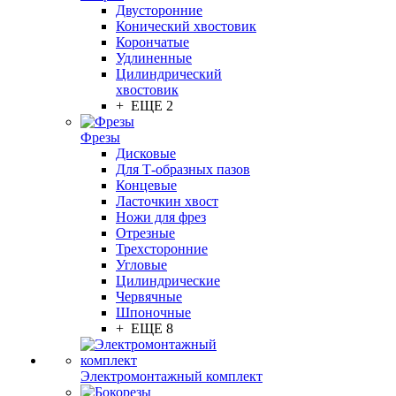
Двусторонние
Конический хвостовик
Корончатые
Удлиненные
Цилиндрический
хвостовик
+ ЕЩЕ 2
Фрезы
Дисковые
Для Т-образных пазов
Концевые
Ласточкин хвост
Ножи для фрез
Отрезные
Трехсторонние
Угловые
Цилиндрические
Червячные
Шпоночные
+ ЕЩЕ 8
Электромонтажный комплект