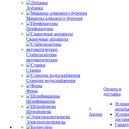
Лобзики
Машины алмазного бурения
Перфораторы
Сварочные аппараты
Стабилизаторы
автоматические
Станки
Станции водоснабжения
Оплата и
Фены
доставка
Шлифмашины
Услови
оплат
Штроборезы
Акции
Услови
достав
Электроплиткорезы
Гарант