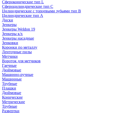
Сфероконические тип L
Сфероцилиндрические тип C
Цилиндрические с торцевыми зубьями тип B
Цилиндрические тип А
Диски
Зенкеры
Зенкеры Weldon 19
Зенкеры к/х
Зенкеры насадные
Зенковки
Коронки по металлу
Ленточные пилы
Метчики
Вороток для метчиков
Гаечные
Дюймовые
Машинно-ручные
Машинные
Трубные
Плашки
Дюймовые
Конические
Метрические
Трубные
Развертки