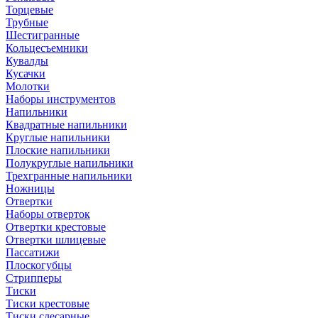
Торцевые
Трубные
Шестигранные
Кольцесъемники
Кувалды
Кусачки
Молотки
Наборы инструментов
Напильники
Квадратные напильники
Круглые напильники
Плоские напильники
Полукруглые напильники
Трехгранные напильники
Ножницы
Отвертки
Наборы отверток
Отвертки крестовые
Отвертки шлицевые
Пассатижи
Плоскогубцы
Стрипперы
Тиски
Тиски крестовые
Тиски слесарные