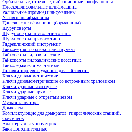
Орбитальные, отрезные, вибрационные шлифмашины
Плоскошлифовальные шлифмашины
Радиальные (прямые) шлифмашины
Угловые шлифмашины
Цанговые шлифмашины (бормашины)
Шуруповерты
Шуруповерты пистолетного типа
Шуруповерты прямого типа
Гидравлический инструмент
Гайковерты и болтовой инструмент
Гайковерты гидравлические
Гайковерты гидравлические кассетные
Гайкодержатели магнитные
Головки торцевые ударные для гайковерта
Ключи динамометрические
Ключи динамометрические со встроенным храповиком
Ключи ударные изогнутые
Ключи ударные прямые
Ключи ударные с открытым зевом
Мультипликаторы
Домкраты
Комплектующие для домкратов, гидравлических станций,
съемников
Адаптеры для манометров
Баки дополнительные