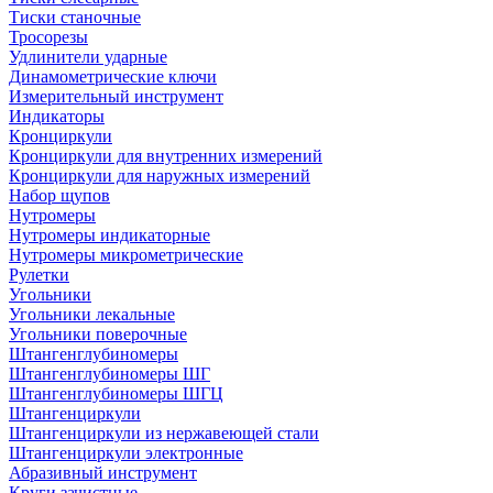
Тиски станочные
Тросорезы
Удлинители ударные
Динамометрические ключи
Измерительный инструмент
Индикаторы
Кронциркули
Кронциркули для внутренних измерений
Кронциркули для наружных измерений
Набор щупов
Нутромеры
Нутромеры индикаторные
Нутромеры микрометрические
Рулетки
Угольники
Угольники лекальные
Угольники поверочные
Штангенглубиномеры
Штангенглубиномеры ШГ
Штангенглубиномеры ШГЦ
Штангенциркули
Штангенциркули из нержавеющей стали
Штангенциркули электронные
Абразивный инструмент
Круги зачистные