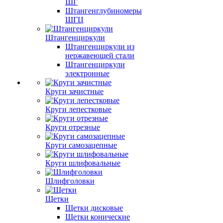
ШГ
Штангенглубиномеры
ШГЦ
Штангенциркули
Штангенциркули из
нержавеющей стали
Штангенциркули
электронные
Круги зачистные
Круги лепестковые
Круги отрезные
Круги самозацепные
Круги шлифовальные
Шлифголовки
Щетки
Щетки дисковые
Щетки конические