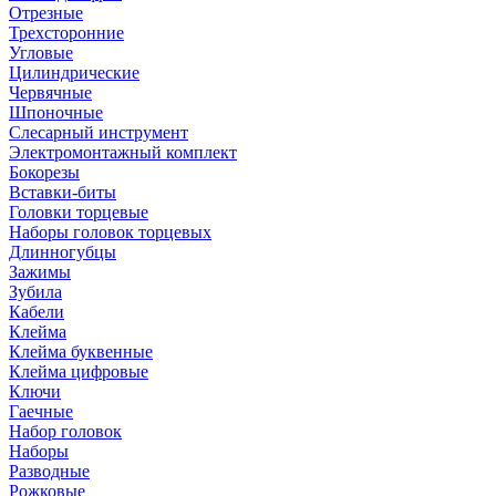
Отрезные
Трехсторонние
Угловые
Цилиндрические
Червячные
Шпоночные
Слесарный инструмент
Электромонтажный комплект
Бокорезы
Вставки-биты
Головки торцевые
Наборы головок торцевых
Длинногубцы
Зажимы
Зубила
Кабели
Клейма
Клейма буквенные
Клейма цифровые
Ключи
Гаечные
Набор головок
Наборы
Разводные
Рожковые