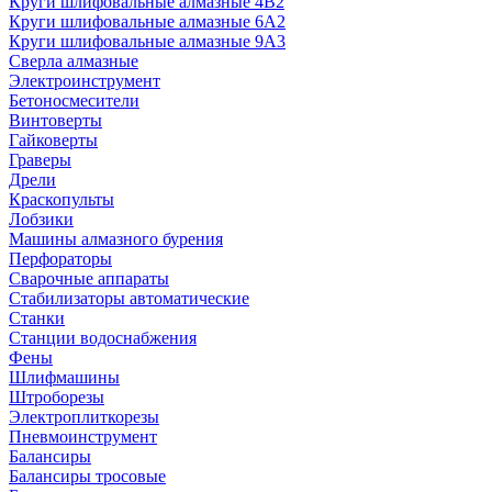
Круги шлифовальные алмазные 4В2
Круги шлифовальные алмазные 6A2
Круги шлифовальные алмазные 9А3
Сверла алмазные
Электроинструмент
Бетоносмесители
Винтоверты
Гайковерты
Граверы
Дрели
Краскопульты
Лобзики
Машины алмазного бурения
Перфораторы
Сварочные аппараты
Стабилизаторы автоматические
Станки
Станции водоснабжения
Фены
Шлифмашины
Штроборезы
Электроплиткорезы
Пневмоинструмент
Балансиры
Балансиры тросовые