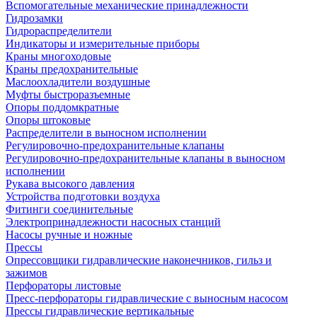
Вспомогательные механические принадлежности
Гидрозамки
Гидрораспределители
Индикаторы и измерительные приборы
Краны многоходовые
Краны предохранительные
Маслоохладители воздушные
Муфты быстроразъемные
Опоры поддомкратные
Опоры штоковые
Распределители в выносном исполнении
Регулировочно-предохранительные клапаны
Регулировочно-предохранительные клапаны в выносном
исполнении
Рукава высокого давления
Устройства подготовки воздуха
Фитинги соединительные
Электропринадлежности насосных станций
Насосы ручные и ножные
Прессы
Опрессовщики гидравлические наконечников, гильз и
зажимов
Перфораторы листовые
Пресс-перфораторы гидравлические с выносным насосом
Прессы гидравлические вертикальные