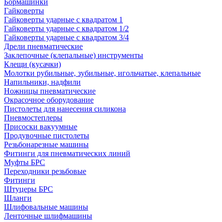
Бормашинки
Гайковерты
Гайковерты ударные с квадратом 1
Гайковерты ударные с квадратом 1/2
Гайковерты ударные с квадратом 3/4
Дрели пневматические
Заклепочные (клепальные) инструменты
Клещи (кусачки)
Молотки рубильные, зубильные, игольчатые, клепальные
Напильники, надфили
Ножницы пневматические
Окрасочное оборудование
Пистолеты для нанесения силикона
Пневмостеплеры
Присоски вакуумные
Продувочные пистолеты
Резьбонарезные машины
Фитинги для пневматических линий
Муфты БРС
Переходники резьбовые
Фитинги
Штуцеры БРС
Шланги
Шлифовальные машины
Ленточные шлифмашины