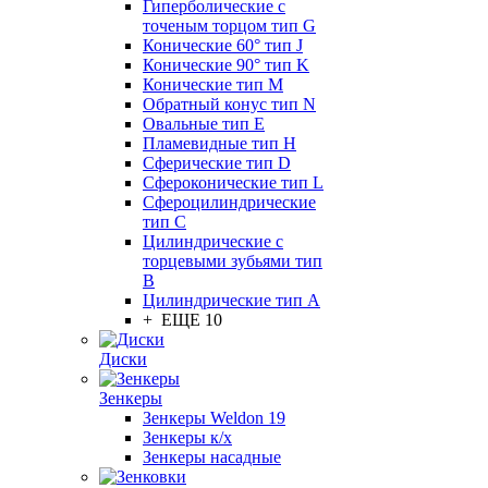
Гиперболические с
точеным торцом тип G
Конические 60° тип J
Конические 90° тип K
Конические тип M
Обратный конус тип N
Овальные тип E
Пламевидные тип H
Сферические тип D
Сфероконические тип L
Сфероцилиндрические
тип C
Цилиндрические с
торцевыми зубьями тип
B
Цилиндрические тип А
+ ЕЩЕ 10
Диски
Зенкеры
Зенкеры Weldon 19
Зенкеры к/х
Зенкеры насадные