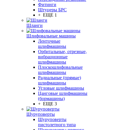
Фитинги
Штуцеры БРС
+ ЕЩЕ 1
Шланги
Шлифовальные машины
Ленточные
шлифмашины
Орбитальные, отрезные,
вибрационные
шлифмашины
Плоскошлифовальные
шлифмашины
Радиальные (прямые)
шлифмашины
Угловые шлифмашины
Цанговые шлифмашины
(бормашины)
+ ЕЩЕ 3
Шуруповерты
Шуруповерты
пистолетного типа
Шуруповерты прямого