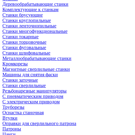
Деревообрабатывающие станки
Комплектующие к станкам
Станки брусующие
Станки круглопильные
Станки ленточнопильные
Станки многофункциональные
Станки токарные
Станки торцовочные
Станки фуговальные
Станки шлифовальные
Металлообрабатывающие станки
Кромкорезы
Магнитные сверлильные станки
Машины для снятия фаски
Станки заточные
Станки сверлильные
Резьбонарезные манипуляторы
С пневматическим приводом
С электрическим приводом
Труборезы
Оснастка станочная
Втулки
Оправки для сверлильного патрона
Патроны
Цанги