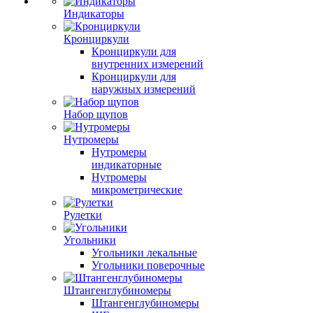
Индикаторы
Кронциркули
Кронциркули для
внутренних измерений
Кронциркули для
наружных измерений
Набор щупов
Нутромеры
Нутромеры
индикаторные
Нутромеры
микрометрические
Рулетки
Угольники
Угольники лекальные
Угольники поверочные
Штангенглубиномеры
Штангенглубиномеры