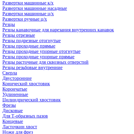
Развертки машинные к/х
Развертки машинные насадные
Развертки машинные ц/х
Развертки ручные ц/х
Резцы
Резцы канавочные для нарезания внутренних канавок
Резцы отрезные
Резцы подрезные отогнутые
Резцы проходные прямые
Резцы проходные упорные отогнутые
Резцы проходные упорные прямые
Резцы расточные для сквозных отверстий
Резцы резьбовые внутренние
Сверла
Двусторонние
Конический хвостовик
Корончатые
Удлиненные
Цилиндрический хвостовик
Фрезы
Дисковые
Для Т-образных пазов
Концевые
Ласточкин хвост
Ножи для фрез