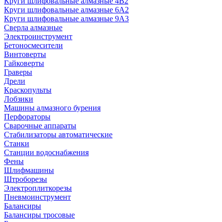
Круги шлифовальные алмазные 4В2
Круги шлифовальные алмазные 6A2
Круги шлифовальные алмазные 9А3
Сверла алмазные
Электроинструмент
Бетоносмесители
Винтоверты
Гайковерты
Граверы
Дрели
Краскопульты
Лобзики
Машины алмазного бурения
Перфораторы
Сварочные аппараты
Стабилизаторы автоматические
Станки
Станции водоснабжения
Фены
Шлифмашины
Штроборезы
Электроплиткорезы
Пневмоинструмент
Балансиры
Балансиры тросовые