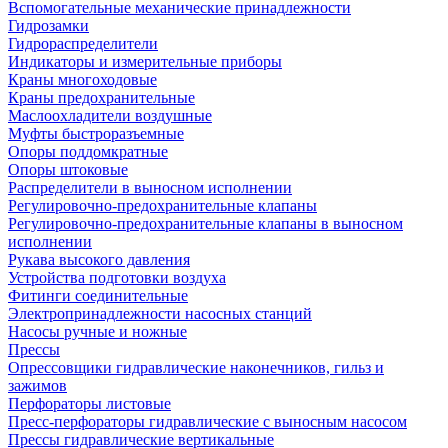
Вспомогательные механические принадлежности
Гидрозамки
Гидрораспределители
Индикаторы и измерительные приборы
Краны многоходовые
Краны предохранительные
Маслоохладители воздушные
Муфты быстроразъемные
Опоры поддомкратные
Опоры штоковые
Распределители в выносном исполнении
Регулировочно-предохранительные клапаны
Регулировочно-предохранительные клапаны в выносном
исполнении
Рукава высокого давления
Устройства подготовки воздуха
Фитинги соединительные
Электропринадлежности насосных станций
Насосы ручные и ножные
Прессы
Опрессовщики гидравлические наконечников, гильз и
зажимов
Перфораторы листовые
Пресс-перфораторы гидравлические с выносным насосом
Прессы гидравлические вертикальные