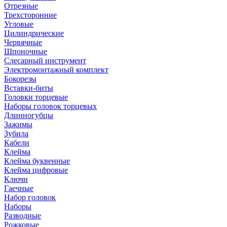
Отрезные
Трехсторонние
Угловые
Цилиндрические
Червячные
Шпоночные
Слесарный инструмент
Электромонтажный комплект
Бокорезы
Вставки-биты
Головки торцевые
Наборы головок торцевых
Длинногубцы
Зажимы
Зубила
Кабели
Клейма
Клейма буквенные
Клейма цифровые
Ключи
Гаечные
Набор головок
Наборы
Разводные
Рожковые