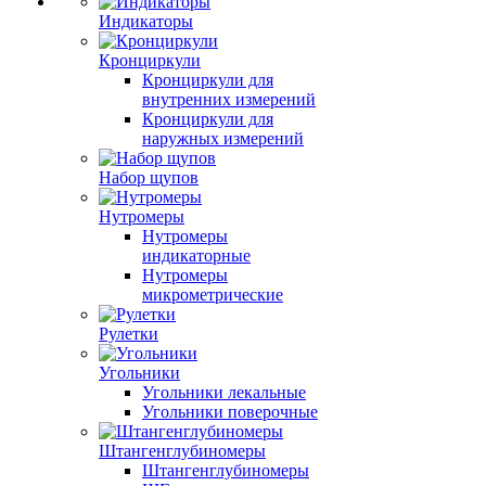
Индикаторы
Кронциркули
Кронциркули для
внутренних измерений
Кронциркули для
наружных измерений
Набор щупов
Нутромеры
Нутромеры
индикаторные
Нутромеры
микрометрические
Рулетки
Угольники
Угольники лекальные
Угольники поверочные
Штангенглубиномеры
Штангенглубиномеры