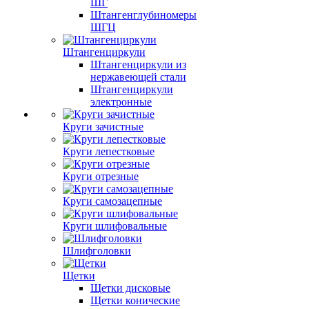
ШГ
Штангенглубиномеры
ШГЦ
Штангенциркули
Штангенциркули из
нержавеющей стали
Штангенциркули
электронные
Круги зачистные
Круги лепестковые
Круги отрезные
Круги самозацепные
Круги шлифовальные
Шлифголовки
Щетки
Щетки дисковые
Щетки конические