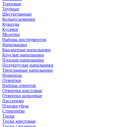
Торцевые
Трубные
Шестигранные
Кольцесъемники
Кувалды
Кусачки
Молотки
Наборы инструментов
Напильники
Квадратные напильники
Круглые напильники
Плоские напильники
Полукруглые напильники
Трехгранные напильники
Ножницы
Отвертки
Наборы отверток
Отвертки крестовые
Отвертки шлицевые
Пассатижи
Плоскогубцы
Стрипперы
Тиски
Тиски крестовые
Тиски слесарные