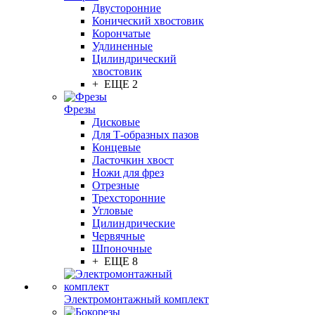
Двусторонние
Конический хвостовик
Корончатые
Удлиненные
Цилиндрический
хвостовик
+ ЕЩЕ 2
Фрезы
Дисковые
Для Т-образных пазов
Концевые
Ласточкин хвост
Ножи для фрез
Отрезные
Трехсторонние
Угловые
Цилиндрические
Червячные
Шпоночные
+ ЕЩЕ 8
Электромонтажный комплект