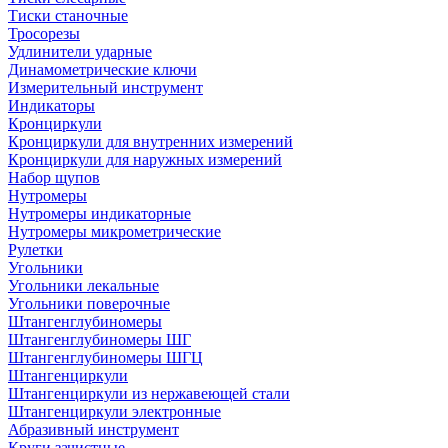
Тиски станочные
Тросорезы
Удлинители ударные
Динамометрические ключи
Измерительный инструмент
Индикаторы
Кронциркули
Кронциркули для внутренних измерений
Кронциркули для наружных измерений
Набор щупов
Нутромеры
Нутромеры индикаторные
Нутромеры микрометрические
Рулетки
Угольники
Угольники лекальные
Угольники поверочные
Штангенглубиномеры
Штангенглубиномеры ШГ
Штангенглубиномеры ШГЦ
Штангенциркули
Штангенциркули из нержавеющей стали
Штангенциркули электронные
Абразивный инструмент
Круги зачистные