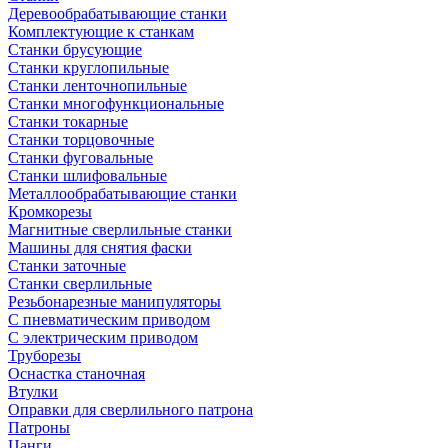
Деревообрабатывающие станки
Комплектующие к станкам
Станки брусующие
Станки круглопильные
Станки ленточнопильные
Станки многофункциональные
Станки токарные
Станки торцовочные
Станки фуговальные
Станки шлифовальные
Металлообрабатывающие станки
Кромкорезы
Магнитные сверлильные станки
Машины для снятия фаски
Станки заточные
Станки сверлильные
Резьбонарезные манипуляторы
С пневматическим приводом
С электрическим приводом
Труборезы
Оснастка станочная
Втулки
Оправки для сверлильного патрона
Патроны
Цанги