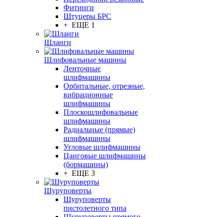
Фитинги
Штуцеры БРС
+ ЕЩЕ 1
Шланги
Шлифовальные машины
Ленточные
шлифмашины
Орбитальные, отрезные,
вибрационные
шлифмашины
Плоскошлифовальные
шлифмашины
Радиальные (прямые)
шлифмашины
Угловые шлифмашины
Цанговые шлифмашины
(бормашины)
+ ЕЩЕ 3
Шуруповерты
Шуруповерты
пистолетного типа
Шуруповерты прямого