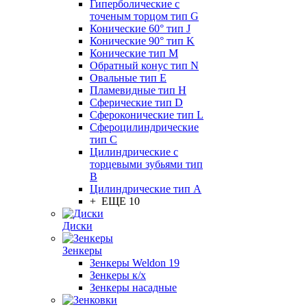
Гиперболические с
точеным торцом тип G
Конические 60° тип J
Конические 90° тип K
Конические тип M
Обратный конус тип N
Овальные тип E
Пламевидные тип H
Сферические тип D
Сфероконические тип L
Сфероцилиндрические
тип C
Цилиндрические с
торцевыми зубьями тип
B
Цилиндрические тип А
+ ЕЩЕ 10
Диски
Зенкеры
Зенкеры Weldon 19
Зенкеры к/х
Зенкеры насадные