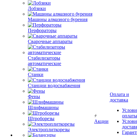
Лобзики
Машины алмазного бурения
Перфораторы
Сварочные аппараты
Стабилизаторы
автоматические
Станки
Станции водоснабжения
Оплата и
Фены
доставка
Шлифмашины
Услови
оплат
Штроборезы
Акции
Услови
достав
Электроплиткорезы
Гарант