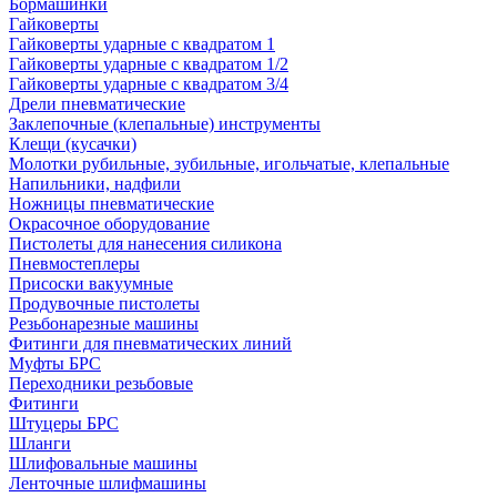
Бормашинки
Гайковерты
Гайковерты ударные с квадратом 1
Гайковерты ударные с квадратом 1/2
Гайковерты ударные с квадратом 3/4
Дрели пневматические
Заклепочные (клепальные) инструменты
Клещи (кусачки)
Молотки рубильные, зубильные, игольчатые, клепальные
Напильники, надфили
Ножницы пневматические
Окрасочное оборудование
Пистолеты для нанесения силикона
Пневмостеплеры
Присоски вакуумные
Продувочные пистолеты
Резьбонарезные машины
Фитинги для пневматических линий
Муфты БРС
Переходники резьбовые
Фитинги
Штуцеры БРС
Шланги
Шлифовальные машины
Ленточные шлифмашины