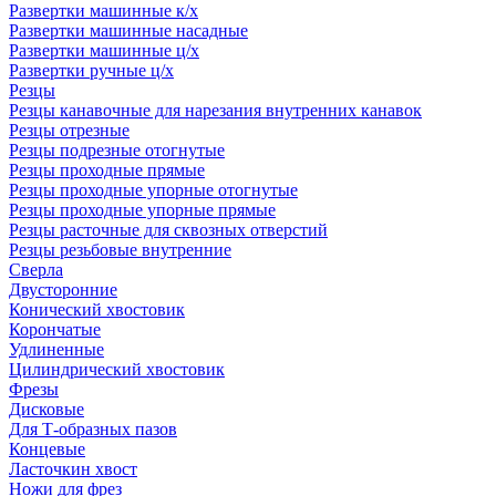
Развертки машинные к/х
Развертки машинные насадные
Развертки машинные ц/х
Развертки ручные ц/х
Резцы
Резцы канавочные для нарезания внутренних канавок
Резцы отрезные
Резцы подрезные отогнутые
Резцы проходные прямые
Резцы проходные упорные отогнутые
Резцы проходные упорные прямые
Резцы расточные для сквозных отверстий
Резцы резьбовые внутренние
Сверла
Двусторонние
Конический хвостовик
Корончатые
Удлиненные
Цилиндрический хвостовик
Фрезы
Дисковые
Для Т-образных пазов
Концевые
Ласточкин хвост
Ножи для фрез