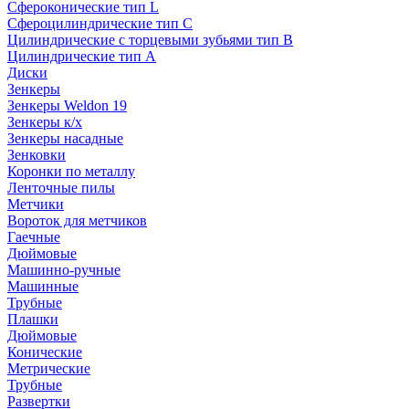
Сфероконические тип L
Сфероцилиндрические тип C
Цилиндрические с торцевыми зубьями тип B
Цилиндрические тип А
Диски
Зенкеры
Зенкеры Weldon 19
Зенкеры к/х
Зенкеры насадные
Зенковки
Коронки по металлу
Ленточные пилы
Метчики
Вороток для метчиков
Гаечные
Дюймовые
Машинно-ручные
Машинные
Трубные
Плашки
Дюймовые
Конические
Метрические
Трубные
Развертки