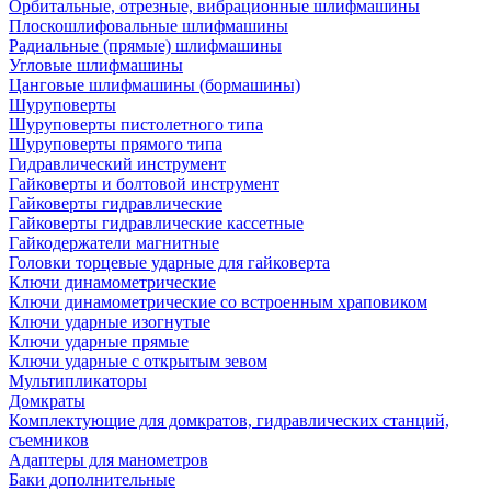
Орбитальные, отрезные, вибрационные шлифмашины
Плоскошлифовальные шлифмашины
Радиальные (прямые) шлифмашины
Угловые шлифмашины
Цанговые шлифмашины (бормашины)
Шуруповерты
Шуруповерты пистолетного типа
Шуруповерты прямого типа
Гидравлический инструмент
Гайковерты и болтовой инструмент
Гайковерты гидравлические
Гайковерты гидравлические кассетные
Гайкодержатели магнитные
Головки торцевые ударные для гайковерта
Ключи динамометрические
Ключи динамометрические со встроенным храповиком
Ключи ударные изогнутые
Ключи ударные прямые
Ключи ударные с открытым зевом
Мультипликаторы
Домкраты
Комплектующие для домкратов, гидравлических станций,
съемников
Адаптеры для манометров
Баки дополнительные