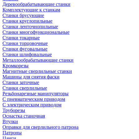
Деревообрабатывающие станки
Комплектующие к станкам
Станки брусующие
Станки круглопильные
Станки ленточнопильные
Станки многофункциональные
Станки токарные
Станки торцовочные
Станки фуговальные
Станки шлифовальные
Металлообрабатывающие станки
Кромкорезы
Магнитные сверлильные станки
Машины для снятия фаски
Станки заточные
Станки сверлильные
Резьбонарезные манипуляторы
С пневматическим приводом
С электрическим приводом
Труборезы
Оснастка станочная
Втулки
Оправки для сверлильного патрона
Патроны
Цанги