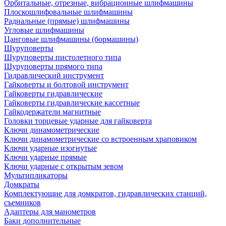
Орбитальные, отрезные, вибрационные шлифмашины
Плоскошлифовальные шлифмашины
Радиальные (прямые) шлифмашины
Угловые шлифмашины
Цанговые шлифмашины (бормашины)
Шуруповерты
Шуруповерты пистолетного типа
Шуруповерты прямого типа
Гидравлический инструмент
Гайковерты и болтовой инструмент
Гайковерты гидравлические
Гайковерты гидравлические кассетные
Гайкодержатели магнитные
Головки торцевые ударные для гайковерта
Ключи динамометрические
Ключи динамометрические со встроенным храповиком
Ключи ударные изогнутые
Ключи ударные прямые
Ключи ударные с открытым зевом
Мультипликаторы
Домкраты
Комплектующие для домкратов, гидравлических станций,
съемников
Адаптеры для манометров
Баки дополнительные