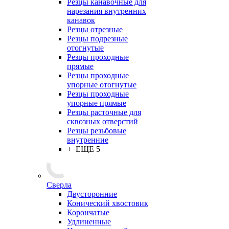
Резцы канавочные для
нарезания внутренних
канавок
Резцы отрезные
Резцы подрезные
отогнутые
Резцы проходные
прямые
Резцы проходные
упорные отогнутые
Резцы проходные
упорные прямые
Резцы расточные для
сквозных отверстий
Резцы резьбовые
внутренние
+ ЕЩЕ 5
Сверла
Двусторонние
Конический хвостовик
Корончатые
Удлиненные