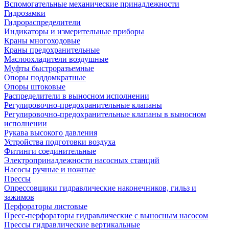
Вспомогательные механические принадлежности
Гидрозамки
Гидрораспределители
Индикаторы и измерительные приборы
Краны многоходовые
Краны предохранительные
Маслоохладители воздушные
Муфты быстроразъемные
Опоры поддомкратные
Опоры штоковые
Распределители в выносном исполнении
Регулировочно-предохранительные клапаны
Регулировочно-предохранительные клапаны в выносном
исполнении
Рукава высокого давления
Устройства подготовки воздуха
Фитинги соединительные
Электропринадлежности насосных станций
Насосы ручные и ножные
Прессы
Опрессовщики гидравлические наконечников, гильз и
зажимов
Перфораторы листовые
Пресс-перфораторы гидравлические с выносным насосом
Прессы гидравлические вертикальные