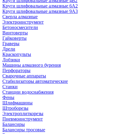
Круги шлифовальные алмазные 4В2
Круги шлифовальные алмазные 6A2
Круги шлифовальные алмазные 9А3
Сверла алмазные
Электроинструмент
Бетоносмесители
Винтоверты
Гайковерты
Граверы
Дрели
Краскопульты
Лобзики
Машины алмазного бурения
Перфораторы
Сварочные аппараты
Стабилизаторы автоматические
Станки
Станции водоснабжения
Фены
Шлифмашины
Штроборезы
Электроплиткорезы
Пневмоинструмент
Балансиры
Балансиры тросовые