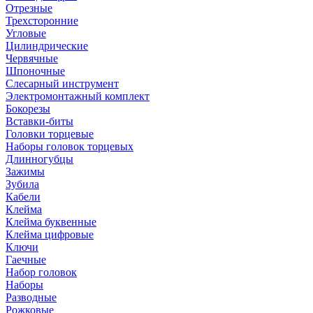
Отрезные
Трехсторонние
Угловые
Цилиндрические
Червячные
Шпоночные
Слесарный инструмент
Электромонтажный комплект
Бокорезы
Вставки-биты
Головки торцевые
Наборы головок торцевых
Длинногубцы
Зажимы
Зубила
Кабели
Клейма
Клейма буквенные
Клейма цифровые
Ключи
Гаечные
Набор головок
Наборы
Разводные
Рожковые