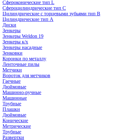
Сфероконические тип L
Сфероцилиндрические тип C
Цилиндрические с торцевыми зубьями тип B
Цилиндрические тип А
Диски
Зенкеры
Зенкеры Weldon 19
Зенкеры к/х
Зенкеры насадные
Зенковки
Коронки по металлу
Ленточные пилы
Метчики
Вороток для метчиков
Гаечные
Дюймовые
Машинно-ручные
Машинные
Трубные
Плашки
Дюймовые
Конические
Метрические
Трубные
Развертки