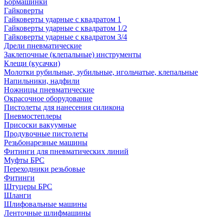
Бормашинки
Гайковерты
Гайковерты ударные с квадратом 1
Гайковерты ударные с квадратом 1/2
Гайковерты ударные с квадратом 3/4
Дрели пневматические
Заклепочные (клепальные) инструменты
Клещи (кусачки)
Молотки рубильные, зубильные, игольчатые, клепальные
Напильники, надфили
Ножницы пневматические
Окрасочное оборудование
Пистолеты для нанесения силикона
Пневмостеплеры
Присоски вакуумные
Продувочные пистолеты
Резьбонарезные машины
Фитинги для пневматических линий
Муфты БРС
Переходники резьбовые
Фитинги
Штуцеры БРС
Шланги
Шлифовальные машины
Ленточные шлифмашины