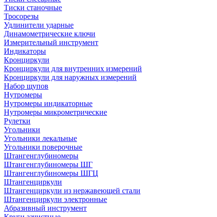
Тиски станочные
Тросорезы
Удлинители ударные
Динамометрические ключи
Измерительный инструмент
Индикаторы
Кронциркули
Кронциркули для внутренних измерений
Кронциркули для наружных измерений
Набор щупов
Нутромеры
Нутромеры индикаторные
Нутромеры микрометрические
Рулетки
Угольники
Угольники лекальные
Угольники поверочные
Штангенглубиномеры
Штангенглубиномеры ШГ
Штангенглубиномеры ШГЦ
Штангенциркули
Штангенциркули из нержавеющей стали
Штангенциркули электронные
Абразивный инструмент
Круги зачистные