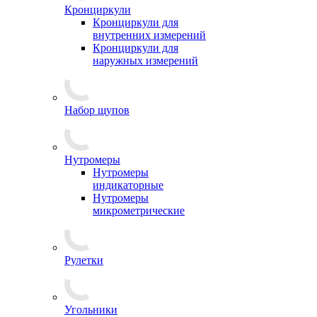
Кронциркули
Кронциркули для
внутренних измерений
Кронциркули для
наружных измерений
Набор щупов
Нутромеры
Нутромеры
индикаторные
Нутромеры
микрометрические
Рулетки
Угольники