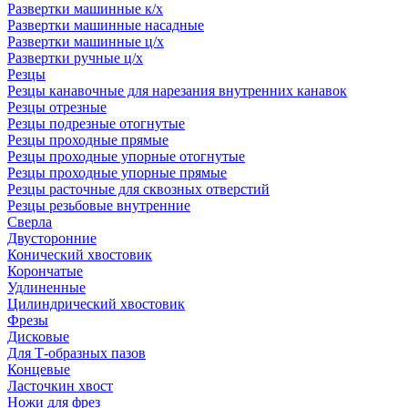
Развертки машинные к/х
Развертки машинные насадные
Развертки машинные ц/х
Развертки ручные ц/х
Резцы
Резцы канавочные для нарезания внутренних канавок
Резцы отрезные
Резцы подрезные отогнутые
Резцы проходные прямые
Резцы проходные упорные отогнутые
Резцы проходные упорные прямые
Резцы расточные для сквозных отверстий
Резцы резьбовые внутренние
Сверла
Двусторонние
Конический хвостовик
Корончатые
Удлиненные
Цилиндрический хвостовик
Фрезы
Дисковые
Для Т-образных пазов
Концевые
Ласточкин хвост
Ножи для фрез