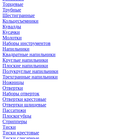
Торцевые
Трубные
Шестигранные
Кольцесъемники
Кувалды
Кусачки
Молотки
Наборы инструментов
Напильники
Квадратные напильники
Круглые напильники
Плоские напильники
Полукруглые напильники
Трехгранные напильники
Ножницы
Отвертки
Наборы отверток
Отвертки крестовые
Отвертки шлицевые
Пассатижи
Плоскогубцы
Стрипперы
Тиски
Тиски крестовые
Тиски слесарные