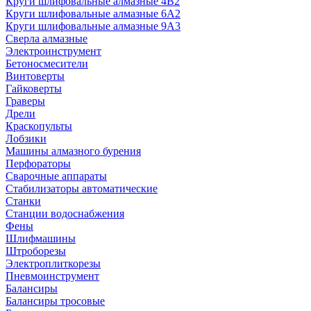
Круги шлифовальные алмазные 4В2
Круги шлифовальные алмазные 6A2
Круги шлифовальные алмазные 9А3
Сверла алмазные
Электроинструмент
Бетоносмесители
Винтоверты
Гайковерты
Граверы
Дрели
Краскопульты
Лобзики
Машины алмазного бурения
Перфораторы
Сварочные аппараты
Стабилизаторы автоматические
Станки
Станции водоснабжения
Фены
Шлифмашины
Штроборезы
Электроплиткорезы
Пневмоинструмент
Балансиры
Балансиры тросовые