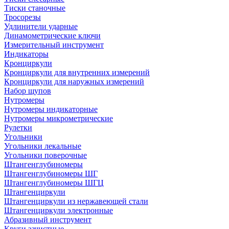
Тиски станочные
Тросорезы
Удлинители ударные
Динамометрические ключи
Измерительный инструмент
Индикаторы
Кронциркули
Кронциркули для внутренних измерений
Кронциркули для наружных измерений
Набор щупов
Нутромеры
Нутромеры индикаторные
Нутромеры микрометрические
Рулетки
Угольники
Угольники лекальные
Угольники поверочные
Штангенглубиномеры
Штангенглубиномеры ШГ
Штангенглубиномеры ШГЦ
Штангенциркули
Штангенциркули из нержавеющей стали
Штангенциркули электронные
Абразивный инструмент
Круги зачистные