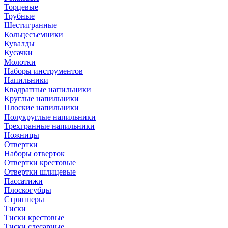
Торцевые
Трубные
Шестигранные
Кольцесъемники
Кувалды
Кусачки
Молотки
Наборы инструментов
Напильники
Квадратные напильники
Круглые напильники
Плоские напильники
Полукруглые напильники
Трехгранные напильники
Ножницы
Отвертки
Наборы отверток
Отвертки крестовые
Отвертки шлицевые
Пассатижи
Плоскогубцы
Стрипперы
Тиски
Тиски крестовые
Тиски слесарные