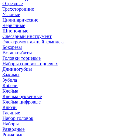
Отрезные
Трехсторонние
Угловые
Цилиндрические
Червячные
Шпоночные
Слесарный инструмент
Электромонтажный комплект
Бокорезы
Вставки-биты
Головки торцевые
Наборы головок торцевых
Длинногубцы
Зажимы
Зубила
Кабели
Клейма
Клейма буквенные
Клейма цифровые
Ключи
Гаечные
Набор головок
Наборы
Разводные
Рожковые