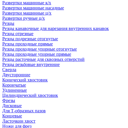
Развертки машинные к/х
Развертки машинные насадные
Развертки машинные ц/х
Развертки ручные ц/х
Резцы
Резцы канавочные для нарезания внутренних канавок
Резцы отрезные
Резцы подрезные отогнутые
Резцы проходные прямые
Резцы проходные упорные отогнутые
Резцы проходные упорные прямые
Резцы расточные для сквозных отверстий
Резцы резьбовые внутренние
Сверла
Двусторонние
Конический хвостовик
Корончатые
Удлиненные
Цилиндрический хвостовик
Фрезы
Дисковые
Для Т-образных пазов
Концевые
Ласточкин хвост
Ножи для фрез