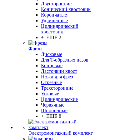
Двусторонние
Конический хвостовик
Корончатые
Удлиненные
Цилиндрический
хвостовик
+ ЕЩЕ 2
Фрезы
Дисковые
Для Т-образных пазов
Концевые
Ласточкин хвост
Ножи для фрез
Отрезные
Трехсторонние
Угловые
Цилиндрические
Червячные
Шпоночные
+ ЕЩЕ 8
Электромонтажный комплект