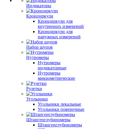
Индикаторы
Кронциркули
Кронциркули для
внутренних измерений
Кронциркули для
наружных измерений
Набор щупов
Нутромеры
Нутромеры
индикаторные
Нутромеры
микрометрические
Рулетки
Угольники
Угольники лекальные
Угольники поверочные
Штангенглубиномеры
Штангенглубиномеры