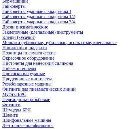
Бормашинки
Гайковерты
Гайковерты ударные с квадратом 1
Гайковерты ударные с квадратом 1/2
Гайковерты ударные с квадратом 3/4
Дрели пневматические
Заклепочные (клепальные) инструменты
Клещи (кусачки)
Молотки рубильные, зубильные, игольчатые, клепальные
Напильники, надфили
Ножницы пневматические
Окрасочное оборудование
Пистолеты для нанесения силикона
Пневмостеплеры
Присоски вакуумные
Продувочные пистолеты
Резьбонарезные машины
Фитинги для пневматических линий
Муфты БРС
Переходники резьбовые
Фитинги
Штуцеры БРС
Шланги
Шлифовальные машины
Ленточные шлифмашины