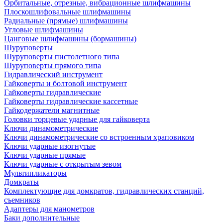
Орбитальные, отрезные, вибрационные шлифмашины
Плоскошлифовальные шлифмашины
Радиальные (прямые) шлифмашины
Угловые шлифмашины
Цанговые шлифмашины (бормашины)
Шуруповерты
Шуруповерты пистолетного типа
Шуруповерты прямого типа
Гидравлический инструмент
Гайковерты и болтовой инструмент
Гайковерты гидравлические
Гайковерты гидравлические кассетные
Гайкодержатели магнитные
Головки торцевые ударные для гайковерта
Ключи динамометрические
Ключи динамометрические со встроенным храповиком
Ключи ударные изогнутые
Ключи ударные прямые
Ключи ударные с открытым зевом
Мультипликаторы
Домкраты
Комплектующие для домкратов, гидравлических станций,
съемников
Адаптеры для манометров
Баки дополнительные