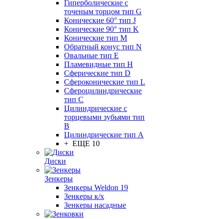
Гиперболические с
точеным торцом тип G
Конические 60° тип J
Конические 90° тип K
Конические тип M
Обратный конус тип N
Овальные тип E
Пламевидные тип H
Сферические тип D
Сфероконические тип L
Сфероцилиндрические
тип C
Цилиндрические с
торцевыми зубьями тип
B
Цилиндрические тип А
+ ЕЩЕ 10
Диски
Зенкеры
Зенкеры Weldon 19
Зенкеры к/х
Зенкеры насадные