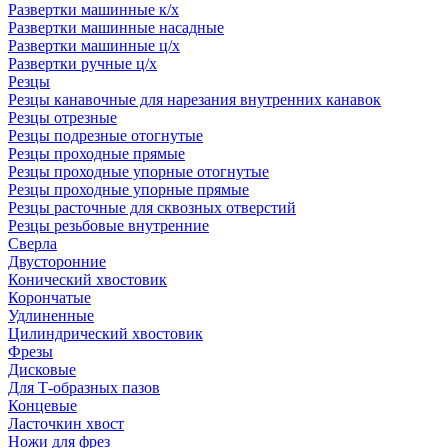
Развертки машинные к/х
Развертки машинные насадные
Развертки машинные ц/х
Развертки ручные ц/х
Резцы
Резцы канавочные для нарезания внутренних канавок
Резцы отрезные
Резцы подрезные отогнутые
Резцы проходные прямые
Резцы проходные упорные отогнутые
Резцы проходные упорные прямые
Резцы расточные для сквозных отверстий
Резцы резьбовые внутренние
Сверла
Двусторонние
Конический хвостовик
Корончатые
Удлиненные
Цилиндрический хвостовик
Фрезы
Дисковые
Для Т-образных пазов
Концевые
Ласточкин хвост
Ножи для фрез