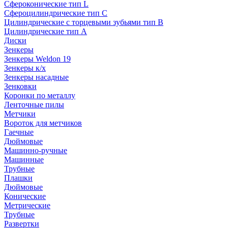
Сфероконические тип L
Сфероцилиндрические тип C
Цилиндрические с торцевыми зубьями тип B
Цилиндрические тип А
Диски
Зенкеры
Зенкеры Weldon 19
Зенкеры к/х
Зенкеры насадные
Зенковки
Коронки по металлу
Ленточные пилы
Метчики
Вороток для метчиков
Гаечные
Дюймовые
Машинно-ручные
Машинные
Трубные
Плашки
Дюймовые
Конические
Метрические
Трубные
Развертки