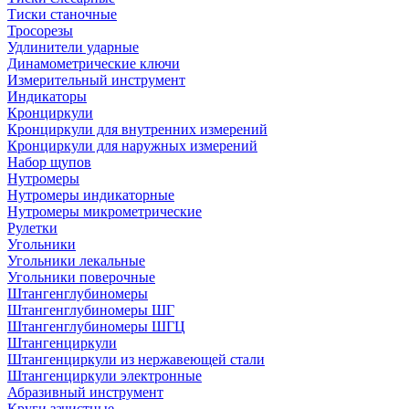
Тиски станочные
Тросорезы
Удлинители ударные
Динамометрические ключи
Измерительный инструмент
Индикаторы
Кронциркули
Кронциркули для внутренних измерений
Кронциркули для наружных измерений
Набор щупов
Нутромеры
Нутромеры индикаторные
Нутромеры микрометрические
Рулетки
Угольники
Угольники лекальные
Угольники поверочные
Штангенглубиномеры
Штангенглубиномеры ШГ
Штангенглубиномеры ШГЦ
Штангенциркули
Штангенциркули из нержавеющей стали
Штангенциркули электронные
Абразивный инструмент
Круги зачистные