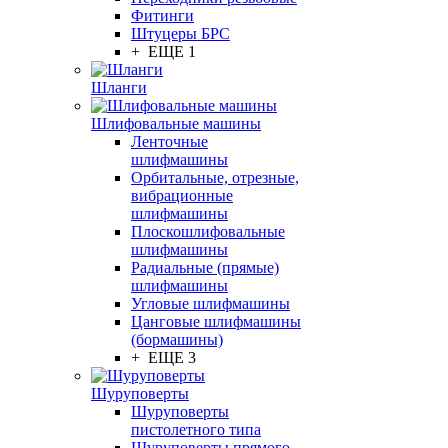
Фитинги
Штуцеры БРС
+ ЕЩЕ 1
Шланги
Шлифовальные машины
Ленточные
шлифмашины
Орбитальные, отрезные,
вибрационные
шлифмашины
Плоскошлифовальные
шлифмашины
Радиальные (прямые)
шлифмашины
Угловые шлифмашины
Цанговые шлифмашины
(бормашины)
+ ЕЩЕ 3
Шуруповерты
Шуруповерты
пистолетного типа
Шуруповерты прямого