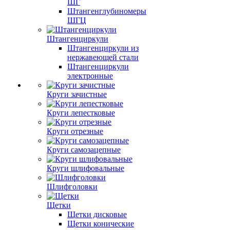
ШГ
Штангенглубиномеры
ШГЦ
Штангенциркули
Штангенциркули из
нержавеющей стали
Штангенциркули
электронные
Круги зачистные
Круги лепестковые
Круги отрезные
Круги самозацепные
Круги шлифовальные
Шлифголовки
Щетки
Щетки дисковые
Щетки конические