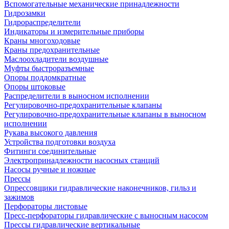
Вспомогательные механические принадлежности
Гидрозамки
Гидрораспределители
Индикаторы и измерительные приборы
Краны многоходовые
Краны предохранительные
Маслоохладители воздушные
Муфты быстроразъемные
Опоры поддомкратные
Опоры штоковые
Распределители в выносном исполнении
Регулировочно-предохранительные клапаны
Регулировочно-предохранительные клапаны в выносном
исполнении
Рукава высокого давления
Устройства подготовки воздуха
Фитинги соединительные
Электропринадлежности насосных станций
Насосы ручные и ножные
Прессы
Опрессовщики гидравлические наконечников, гильз и
зажимов
Перфораторы листовые
Пресс-перфораторы гидравлические с выносным насосом
Прессы гидравлические вертикальные