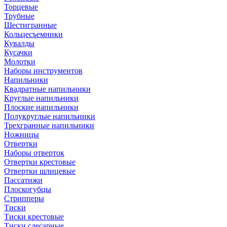
Торцевые
Трубные
Шестигранные
Кольцесъемники
Кувалды
Кусачки
Молотки
Наборы инструментов
Напильники
Квадратные напильники
Круглые напильники
Плоские напильники
Полукруглые напильники
Трехгранные напильники
Ножницы
Отвертки
Наборы отверток
Отвертки крестовые
Отвертки шлицевые
Пассатижи
Плоскогубцы
Стрипперы
Тиски
Тиски крестовые
Тиски слесарные