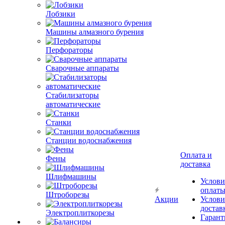
Лобзики
Машины алмазного бурения
Перфораторы
Сварочные аппараты
Стабилизаторы
автоматические
Станки
Станции водоснабжения
Оплата и
Фены
доставка
Шлифмашины
Услови
оплат
Штроборезы
Акции
Услови
достав
Электроплиткорезы
Гарант