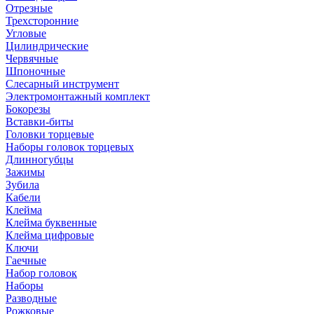
Отрезные
Трехсторонние
Угловые
Цилиндрические
Червячные
Шпоночные
Слесарный инструмент
Электромонтажный комплект
Бокорезы
Вставки-биты
Головки торцевые
Наборы головок торцевых
Длинногубцы
Зажимы
Зубила
Кабели
Клейма
Клейма буквенные
Клейма цифровые
Ключи
Гаечные
Набор головок
Наборы
Разводные
Рожковые