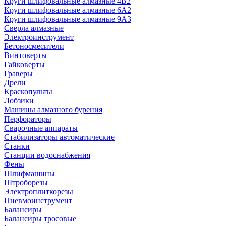
Круги шлифовальные алмазные 4В2
Круги шлифовальные алмазные 6A2
Круги шлифовальные алмазные 9А3
Сверла алмазные
Электроинструмент
Бетоносмесители
Винтоверты
Гайковерты
Граверы
Дрели
Краскопульты
Лобзики
Машины алмазного бурения
Перфораторы
Сварочные аппараты
Стабилизаторы автоматические
Станки
Станции водоснабжения
Фены
Шлифмашины
Штроборезы
Электроплиткорезы
Пневмоинструмент
Балансиры
Балансиры тросовые