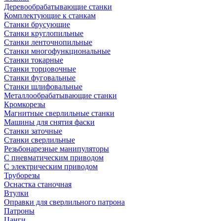
Деревообрабатывающие станки
Комплектующие к станкам
Станки брусующие
Станки круглопильные
Станки ленточнопильные
Станки многофункциональные
Станки токарные
Станки торцовочные
Станки фуговальные
Станки шлифовальные
Металлообрабатывающие станки
Кромкорезы
Магнитные сверлильные станки
Машины для снятия фаски
Станки заточные
Станки сверлильные
Резьбонарезные манипуляторы
С пневматическим приводом
С электрическим приводом
Труборезы
Оснастка станочная
Втулки
Оправки для сверлильного патрона
Патроны
Цанги