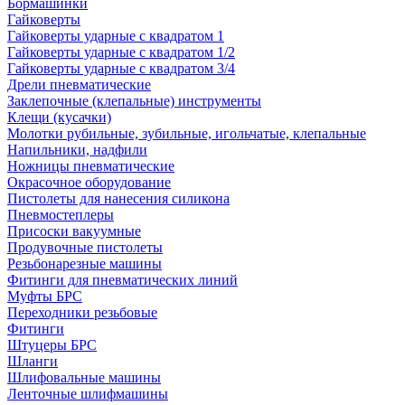
Бормашинки
Гайковерты
Гайковерты ударные с квадратом 1
Гайковерты ударные с квадратом 1/2
Гайковерты ударные с квадратом 3/4
Дрели пневматические
Заклепочные (клепальные) инструменты
Клещи (кусачки)
Молотки рубильные, зубильные, игольчатые, клепальные
Напильники, надфили
Ножницы пневматические
Окрасочное оборудование
Пистолеты для нанесения силикона
Пневмостеплеры
Присоски вакуумные
Продувочные пистолеты
Резьбонарезные машины
Фитинги для пневматических линий
Муфты БРС
Переходники резьбовые
Фитинги
Штуцеры БРС
Шланги
Шлифовальные машины
Ленточные шлифмашины