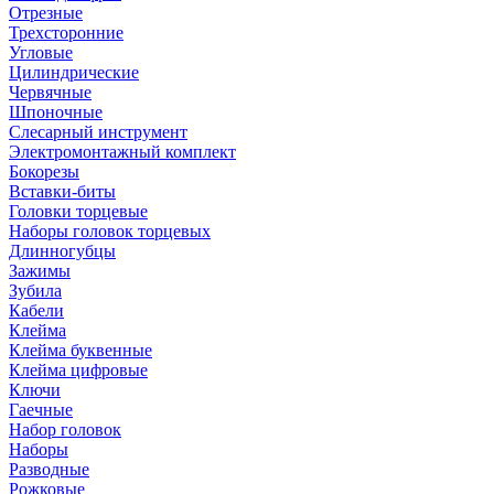
Отрезные
Трехсторонние
Угловые
Цилиндрические
Червячные
Шпоночные
Слесарный инструмент
Электромонтажный комплект
Бокорезы
Вставки-биты
Головки торцевые
Наборы головок торцевых
Длинногубцы
Зажимы
Зубила
Кабели
Клейма
Клейма буквенные
Клейма цифровые
Ключи
Гаечные
Набор головок
Наборы
Разводные
Рожковые