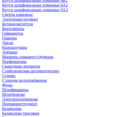
Круги шлифовальные алмазные 4В2
Круги шлифовальные алмазные 6A2
Круги шлифовальные алмазные 9А3
Сверла алмазные
Электроинструмент
Бетоносмесители
Винтоверты
Гайковерты
Граверы
Дрели
Краскопульты
Лобзики
Машины алмазного бурения
Перфораторы
Сварочные аппараты
Стабилизаторы автоматические
Станки
Станции водоснабжения
Фены
Шлифмашины
Штроборезы
Электроплиткорезы
Пневмоинструмент
Балансиры
Балансиры тросовые