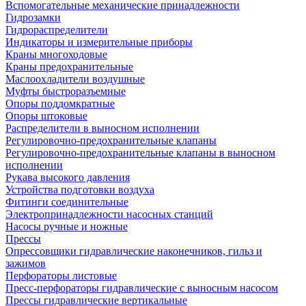
Вспомогательные механические принадлежности
Гидрозамки
Гидрораспределители
Индикаторы и измерительные приборы
Краны многоходовые
Краны предохранительные
Маслоохладители воздушные
Муфты быстроразъемные
Опоры поддомкратные
Опоры штоковые
Распределители в выносном исполнении
Регулировочно-предохранительные клапаны
Регулировочно-предохранительные клапаны в выносном
исполнении
Рукава высокого давления
Устройства подготовки воздуха
Фитинги соединительные
Электропринадлежности насосных станций
Насосы ручные и ножные
Прессы
Опрессовщики гидравлические наконечников, гильз и
зажимов
Перфораторы листовые
Пресс-перфораторы гидравлические с выносным насосом
Прессы гидравлические вертикальные