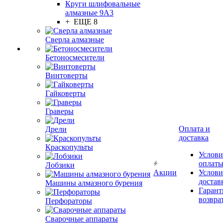
Круги шлифовальные
алмазные 9А3
+ ЕЩЕ 8
Сверла алмазные
Бетоносмесители
Винтоверты
Гайковерты
Граверы
Оплата и
Дрели
доставка
Краскопульты
Услови
оплат
Лобзики
Акции
Услови
достав
Машины алмазного бурения
Гарант
возвра
Перфораторы
Сварочные аппараты