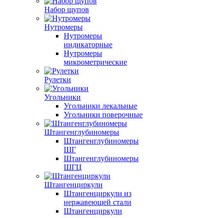
Набор щупов
Нутромеры
Нутромеры
индикаторные
Нутромеры
микрометрические
Рулетки
Угольники
Угольники лекальные
Угольники поверочные
Штангенглубиномеры
Штангенглубиномеры
ШГ
Штангенглубиномеры
ШГЦ
Штангенциркули
Штангенциркули из
нержавеющей стали
Штангенциркули