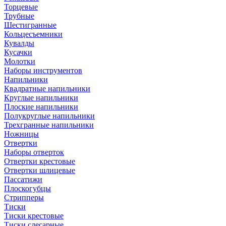
Торцевые
Трубные
Шестигранные
Кольцесъемники
Кувалды
Кусачки
Молотки
Наборы инструментов
Напильники
Квадратные напильники
Круглые напильники
Плоские напильники
Полукруглые напильники
Трехгранные напильники
Ножницы
Отвертки
Наборы отверток
Отвертки крестовые
Отвертки шлицевые
Пассатижи
Плоскогубцы
Стрипперы
Тиски
Тиски крестовые
Тиски слесарные