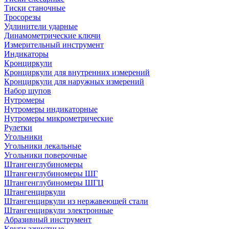
Тиски станочные
Тросорезы
Удлинители ударные
Динамометрические ключи
Измерительный инструмент
Индикаторы
Кронциркули
Кронциркули для внутренних измерений
Кронциркули для наружных измерений
Набор щупов
Нутромеры
Нутромеры индикаторные
Нутромеры микрометрические
Рулетки
Угольники
Угольники лекальные
Угольники поверочные
Штангенглубиномеры
Штангенглубиномеры ШГ
Штангенглубиномеры ШГЦ
Штангенциркули
Штангенциркули из нержавеющей стали
Штангенциркули электронные
Абразивный инструмент
Круги зачистные