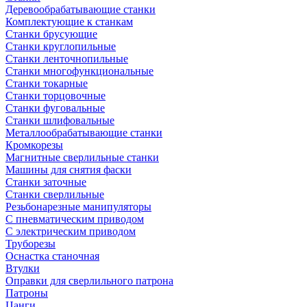
Деревообрабатывающие станки
Комплектующие к станкам
Станки брусующие
Станки круглопильные
Станки ленточнопильные
Станки многофункциональные
Станки токарные
Станки торцовочные
Станки фуговальные
Станки шлифовальные
Металлообрабатывающие станки
Кромкорезы
Магнитные сверлильные станки
Машины для снятия фаски
Станки заточные
Станки сверлильные
Резьбонарезные манипуляторы
С пневматическим приводом
С электрическим приводом
Труборезы
Оснастка станочная
Втулки
Оправки для сверлильного патрона
Патроны
Цанги