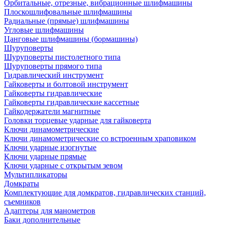
Орбитальные, отрезные, вибрационные шлифмашины
Плоскошлифовальные шлифмашины
Радиальные (прямые) шлифмашины
Угловые шлифмашины
Цанговые шлифмашины (бормашины)
Шуруповерты
Шуруповерты пистолетного типа
Шуруповерты прямого типа
Гидравлический инструмент
Гайковерты и болтовой инструмент
Гайковерты гидравлические
Гайковерты гидравлические кассетные
Гайкодержатели магнитные
Головки торцевые ударные для гайковерта
Ключи динамометрические
Ключи динамометрические со встроенным храповиком
Ключи ударные изогнутые
Ключи ударные прямые
Ключи ударные с открытым зевом
Мультипликаторы
Домкраты
Комплектующие для домкратов, гидравлических станций,
съемников
Адаптеры для манометров
Баки дополнительные