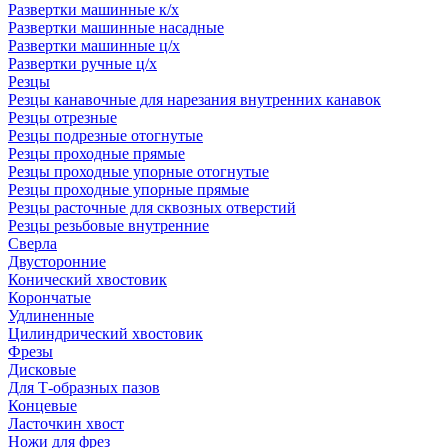
Развертки машинные к/х
Развертки машинные насадные
Развертки машинные ц/х
Развертки ручные ц/х
Резцы
Резцы канавочные для нарезания внутренних канавок
Резцы отрезные
Резцы подрезные отогнутые
Резцы проходные прямые
Резцы проходные упорные отогнутые
Резцы проходные упорные прямые
Резцы расточные для сквозных отверстий
Резцы резьбовые внутренние
Сверла
Двусторонние
Конический хвостовик
Корончатые
Удлиненные
Цилиндрический хвостовик
Фрезы
Дисковые
Для Т-образных пазов
Концевые
Ласточкин хвост
Ножи для фрез