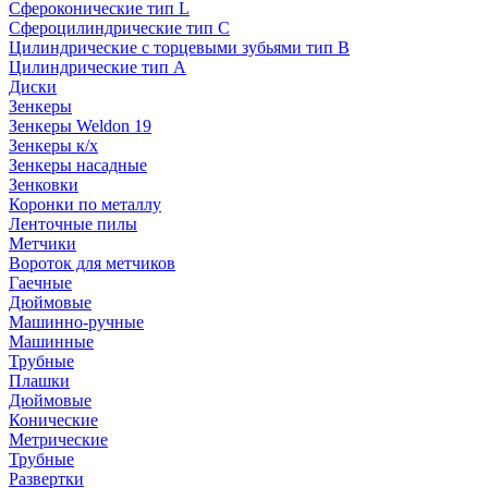
Сфероконические тип L
Сфероцилиндрические тип C
Цилиндрические с торцевыми зубьями тип B
Цилиндрические тип А
Диски
Зенкеры
Зенкеры Weldon 19
Зенкеры к/х
Зенкеры насадные
Зенковки
Коронки по металлу
Ленточные пилы
Метчики
Вороток для метчиков
Гаечные
Дюймовые
Машинно-ручные
Машинные
Трубные
Плашки
Дюймовые
Конические
Метрические
Трубные
Развертки