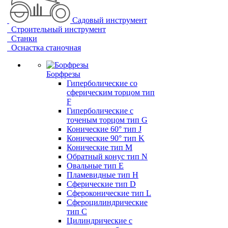
Садовый инструмент
Строительный инструмент
Станки
Оснастка станочная
Борфрезы
Гиперболические cо
сферическим торцом тип
F
Гиперболические с
точеным торцом тип G
Конические 60° тип J
Конические 90° тип K
Конические тип M
Обратный конус тип N
Овальные тип E
Пламевидные тип H
Сферические тип D
Сфероконические тип L
Сфероцилиндрические
тип C
Цилиндрические с