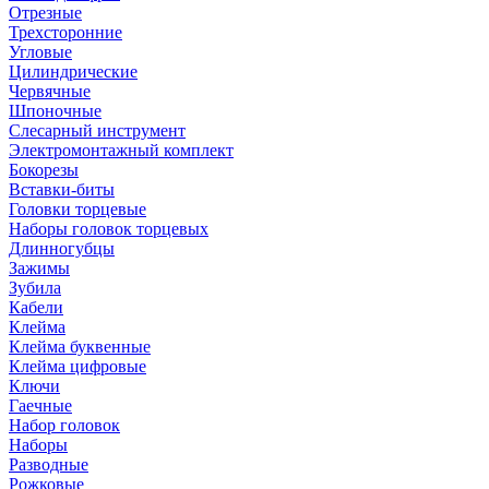
Отрезные
Трехсторонние
Угловые
Цилиндрические
Червячные
Шпоночные
Слесарный инструмент
Электромонтажный комплект
Бокорезы
Вставки-биты
Головки торцевые
Наборы головок торцевых
Длинногубцы
Зажимы
Зубила
Кабели
Клейма
Клейма буквенные
Клейма цифровые
Ключи
Гаечные
Набор головок
Наборы
Разводные
Рожковые