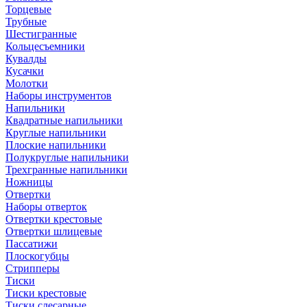
Торцевые
Трубные
Шестигранные
Кольцесъемники
Кувалды
Кусачки
Молотки
Наборы инструментов
Напильники
Квадратные напильники
Круглые напильники
Плоские напильники
Полукруглые напильники
Трехгранные напильники
Ножницы
Отвертки
Наборы отверток
Отвертки крестовые
Отвертки шлицевые
Пассатижи
Плоскогубцы
Стрипперы
Тиски
Тиски крестовые
Тиски слесарные