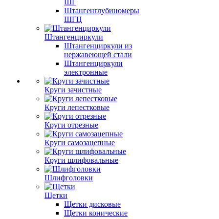
ШГ
Штангенглубиномеры
ШГЦ
Штангенциркули
Штангенциркули из
нержавеющей стали
Штангенциркули
электронные
Круги зачистные
Круги лепестковые
Круги отрезные
Круги самозацепные
Круги шлифовальные
Шлифголовки
Щетки
Щетки дисковые
Щетки конические