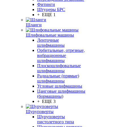
Фитинги
Штуцеры БРС
+ ЕЩЕ 1
Шланги
Шлифовальные машины
Ленточные
шлифмашины
Орбитальные, отрезные,
вибрационные
шлифмашины
Плоскошлифовальные
шлифмашины
Радиальные (прямые)
шлифмашины
Угловые шлифмашины
Цанговые шлифмашины
(бормашины)
+ ЕЩЕ 3
Шуруповерты
Шуруповерты
пистолетного типа
Шуруповерты прямого