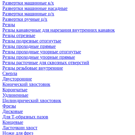
Развертки машинные к/х
Развертки машинные насадные
Развертки машинные ц/х
Развертки ручные ц/х
Резцы
Резцы канавочные для нарезания внутренних канавок
Резцы отрезные
Резцы подрезные отогнутые
Резцы проходные прямые
Резцы проходные упорные отогнутые
Резцы проходные упорные прямые
Резцы расточные для сквозных отверстий
Резцы резьбовые внутренние
Сверла
Двусторонние
Конический хвостовик
Корончатые
Удлиненные
Цилиндрический хвостовик
Фрезы
Дисковые
Для Т-образных пазов
Концевые
Ласточкин хвост
Ножи для фрез