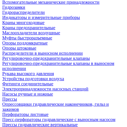
Вспомогательные механические принадлежности
Гидрозамки
Гидрораспределители
Индикаторы и измерительные приборы
Краны многоходовые
Краны предохранительные
Маслоохладители воздушные
Муфты быстроразъемные
Опоры поддомкратные
Опоры штоковые
Распределители в выносном исполнении
Регулировочно-предохранительные клапаны
Регулировочно-предохранительные клапаны в выносном
исполнении
Рукава высокого давления
Устройства подготовки воздуха
Фитинги соединительные
Электропринадлежности насосных станций
Насосы ручные и ножные
Прессы
Опрессовщики гидравлические наконечников, гильз и
зажимов
Перфораторы листовые
Пресс-перфораторы гидравлические с выносным насосом
Прессы гидравлические вертикальные