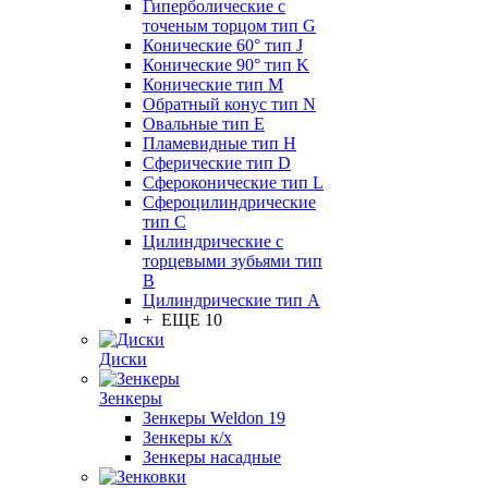
Гиперболические с
точеным торцом тип G
Конические 60° тип J
Конические 90° тип K
Конические тип M
Обратный конус тип N
Овальные тип E
Пламевидные тип H
Сферические тип D
Сфероконические тип L
Сфероцилиндрические
тип C
Цилиндрические с
торцевыми зубьями тип
B
Цилиндрические тип А
+ ЕЩЕ 10
Диски
Зенкеры
Зенкеры Weldon 19
Зенкеры к/х
Зенкеры насадные