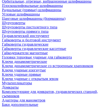
Орбитальные, отрезные, вибрационные шлифмашины
Плоскошлифовальные шлифмашины
Радиальные (прямые) шлифмашины
Угловые шлифмашины
Цанговые шлифмашины (бормашины)
Шуруповерты
Шуруповерты пистолетного типа
Шуруповерты прямого типа
Гидравлический инструмент
Гайковерты и болтовой инструмент
Гайковерты гидравлические
Гайковерты гидравлические кассетные
Гайкодержатели магнитные
Головки торцевые ударные для гайковерта
Ключи динамометрические
Ключи динамометрические со встроенным храповиком
Ключи ударные изогнутые
Ключи ударные прямые
Ключи ударные с открытым зевом
Мультипликаторы
Домкраты
Комплектующие для домкратов, гидравлических станций,
съемников
Адаптеры для манометров
Баки дополнительные