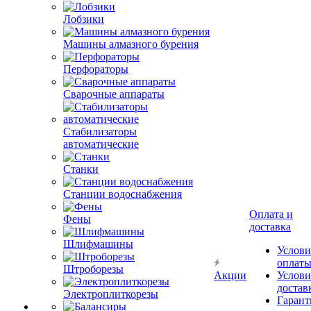
Лобзики
Машины алмазного бурения
Перфораторы
Сварочные аппараты
Стабилизаторы
автоматические
Станки
Станции водоснабжения
Оплата и
Фены
доставка
Шлифмашины
Услови
оплат
Штроборезы
Акции
Услови
достав
Электроплиткорезы
Гарант