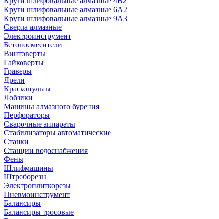
Круги шлифовальные алмазные 4В2
Круги шлифовальные алмазные 6A2
Круги шлифовальные алмазные 9А3
Сверла алмазные
Электроинструмент
Бетоносмесители
Винтоверты
Гайковерты
Граверы
Дрели
Краскопульты
Лобзики
Машины алмазного бурения
Перфораторы
Сварочные аппараты
Стабилизаторы автоматические
Станки
Станции водоснабжения
Фены
Шлифмашины
Штроборезы
Электроплиткорезы
Пневмоинструмент
Балансиры
Балансиры тросовые