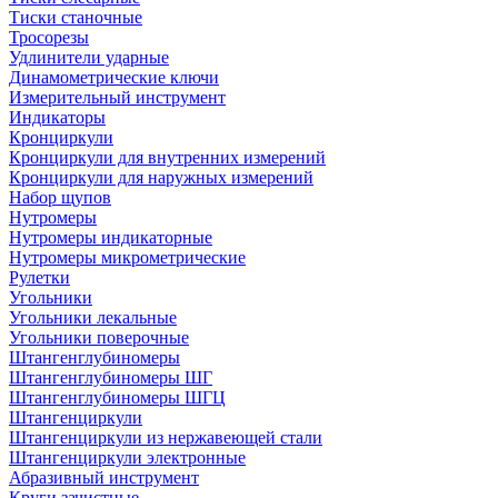
Тиски станочные
Тросорезы
Удлинители ударные
Динамометрические ключи
Измерительный инструмент
Индикаторы
Кронциркули
Кронциркули для внутренних измерений
Кронциркули для наружных измерений
Набор щупов
Нутромеры
Нутромеры индикаторные
Нутромеры микрометрические
Рулетки
Угольники
Угольники лекальные
Угольники поверочные
Штангенглубиномеры
Штангенглубиномеры ШГ
Штангенглубиномеры ШГЦ
Штангенциркули
Штангенциркули из нержавеющей стали
Штангенциркули электронные
Абразивный инструмент
Круги зачистные