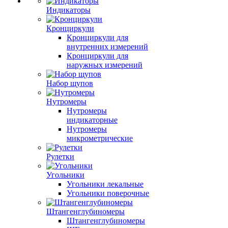
Индикаторы
Кронциркули
Кронциркули для
внутренних измерений
Кронциркули для
наружных измерений
Набор щупов
Нутромеры
Нутромеры
индикаторные
Нутромеры
микрометрические
Рулетки
Угольники
Угольники лекальные
Угольники поверочные
Штангенглубиномеры
Штангенглубиномеры