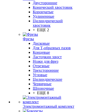
Двусторонние
Конический хвостовик
Корончатые
Удлиненные
Цилиндрический
хвостовик
+ ЕЩЕ 2
Фрезы
Дисковые
Для Т-образных пазов
Концевые
Ласточкин хвост
Ножи для фрез
Отрезные
Трехсторонние
Угловые
Цилиндрические
Червячные
Шпоночные
+ ЕЩЕ 8
Электромонтажный комплект