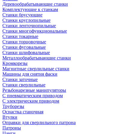
Деревообрабатывающие станки
Комплектующие к станкам
Станки брусующие
Станки круглопильные
Станки ленточнопильные
Станки многофункциональные
Станки токарные
Станки торцовочные
Станки фуговальные
Станки шлифовальные
Металлообрабатывающие станки
Кромкорезы
Магнитные сверлильные станки
Машины для снятия фаски
Станки заточные
Станки сверлильные
Резьбонарезные манипуляторы
С пневматическим приводом
С электрическим приводом
Труборезы
Оснастка станочная
Втулки
Оправки для сверлильного патрона
Патроны
Цанги