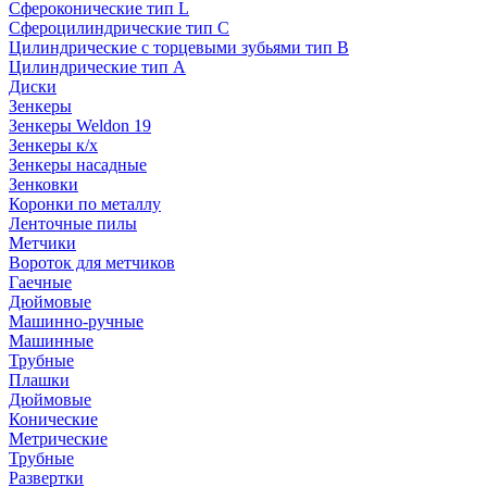
Сфероконические тип L
Сфероцилиндрические тип C
Цилиндрические с торцевыми зубьями тип B
Цилиндрические тип А
Диски
Зенкеры
Зенкеры Weldon 19
Зенкеры к/х
Зенкеры насадные
Зенковки
Коронки по металлу
Ленточные пилы
Метчики
Вороток для метчиков
Гаечные
Дюймовые
Машинно-ручные
Машинные
Трубные
Плашки
Дюймовые
Конические
Метрические
Трубные
Развертки