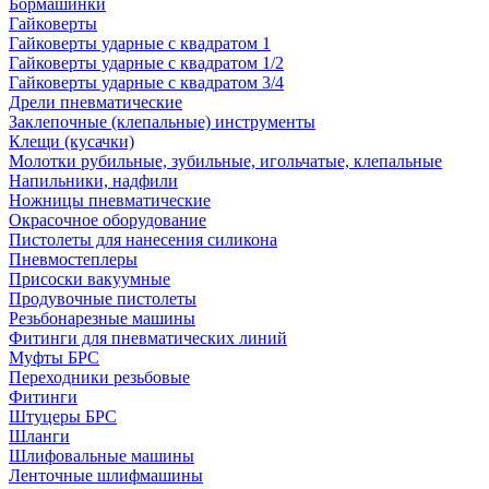
Бормашинки
Гайковерты
Гайковерты ударные с квадратом 1
Гайковерты ударные с квадратом 1/2
Гайковерты ударные с квадратом 3/4
Дрели пневматические
Заклепочные (клепальные) инструменты
Клещи (кусачки)
Молотки рубильные, зубильные, игольчатые, клепальные
Напильники, надфили
Ножницы пневматические
Окрасочное оборудование
Пистолеты для нанесения силикона
Пневмостеплеры
Присоски вакуумные
Продувочные пистолеты
Резьбонарезные машины
Фитинги для пневматических линий
Муфты БРС
Переходники резьбовые
Фитинги
Штуцеры БРС
Шланги
Шлифовальные машины
Ленточные шлифмашины