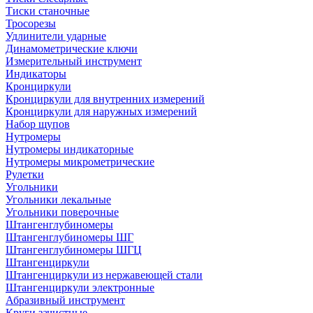
Тиски станочные
Тросорезы
Удлинители ударные
Динамометрические ключи
Измерительный инструмент
Индикаторы
Кронциркули
Кронциркули для внутренних измерений
Кронциркули для наружных измерений
Набор щупов
Нутромеры
Нутромеры индикаторные
Нутромеры микрометрические
Рулетки
Угольники
Угольники лекальные
Угольники поверочные
Штангенглубиномеры
Штангенглубиномеры ШГ
Штангенглубиномеры ШГЦ
Штангенциркули
Штангенциркули из нержавеющей стали
Штангенциркули электронные
Абразивный инструмент
Круги зачистные