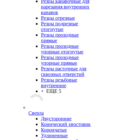
Резцы канавочные для
нарезания внутренних
канавок
Резцы отрезные
Резцы подрезные
отогнутые
Резцы проходные
прямые
Резцы проходные
упорные отогнутые
Резцы проходные
упорные прямые
Резцы расточные для
сквозных отверстий
Резцы резьбовые
внутренние
+ ЕЩЕ 5
Сверла
Двусторонние
Конический хвостовик
Корончатые
Удлиненные