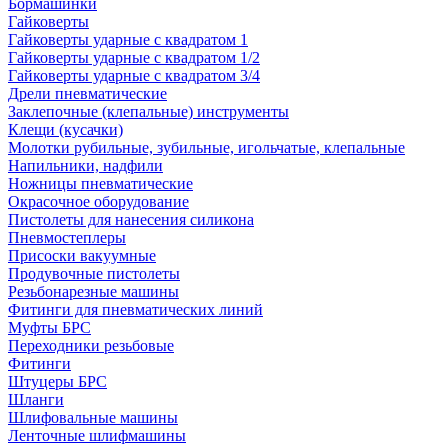
Бормашинки
Гайковерты
Гайковерты ударные с квадратом 1
Гайковерты ударные с квадратом 1/2
Гайковерты ударные с квадратом 3/4
Дрели пневматические
Заклепочные (клепальные) инструменты
Клещи (кусачки)
Молотки рубильные, зубильные, игольчатые, клепальные
Напильники, надфили
Ножницы пневматические
Окрасочное оборудование
Пистолеты для нанесения силикона
Пневмостеплеры
Присоски вакуумные
Продувочные пистолеты
Резьбонарезные машины
Фитинги для пневматических линий
Муфты БРС
Переходники резьбовые
Фитинги
Штуцеры БРС
Шланги
Шлифовальные машины
Ленточные шлифмашины