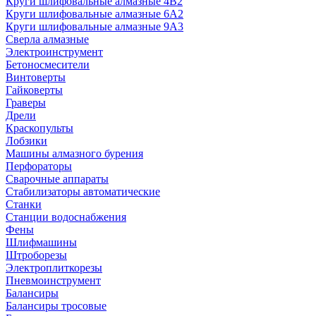
Круги шлифовальные алмазные 4В2
Круги шлифовальные алмазные 6A2
Круги шлифовальные алмазные 9А3
Сверла алмазные
Электроинструмент
Бетоносмесители
Винтоверты
Гайковерты
Граверы
Дрели
Краскопульты
Лобзики
Машины алмазного бурения
Перфораторы
Сварочные аппараты
Стабилизаторы автоматические
Станки
Станции водоснабжения
Фены
Шлифмашины
Штроборезы
Электроплиткорезы
Пневмоинструмент
Балансиры
Балансиры тросовые