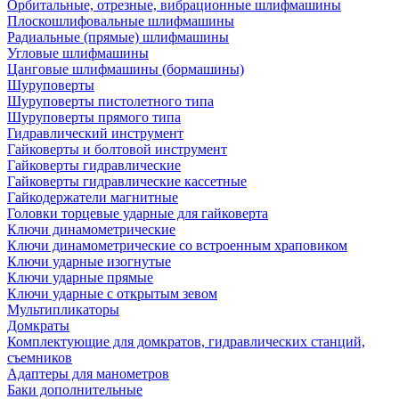
Орбитальные, отрезные, вибрационные шлифмашины
Плоскошлифовальные шлифмашины
Радиальные (прямые) шлифмашины
Угловые шлифмашины
Цанговые шлифмашины (бормашины)
Шуруповерты
Шуруповерты пистолетного типа
Шуруповерты прямого типа
Гидравлический инструмент
Гайковерты и болтовой инструмент
Гайковерты гидравлические
Гайковерты гидравлические кассетные
Гайкодержатели магнитные
Головки торцевые ударные для гайковерта
Ключи динамометрические
Ключи динамометрические со встроенным храповиком
Ключи ударные изогнутые
Ключи ударные прямые
Ключи ударные с открытым зевом
Мультипликаторы
Домкраты
Комплектующие для домкратов, гидравлических станций,
съемников
Адаптеры для манометров
Баки дополнительные