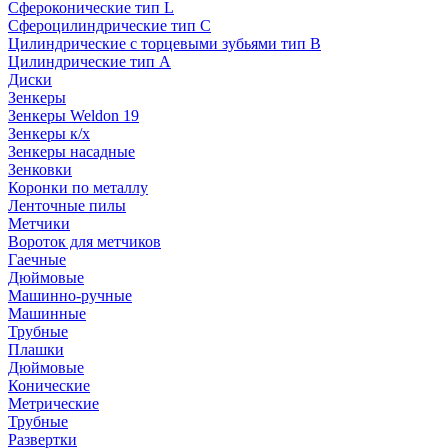
Сфероконические тип L
Сфероцилиндрические тип C
Цилиндрические с торцевыми зубьями тип B
Цилиндрические тип А
Диски
Зенкеры
Зенкеры Weldon 19
Зенкеры к/х
Зенкеры насадные
Зенковки
Коронки по металлу
Ленточные пилы
Метчики
Вороток для метчиков
Гаечные
Дюймовые
Машинно-ручные
Машинные
Трубные
Плашки
Дюймовые
Конические
Метрические
Трубные
Развертки