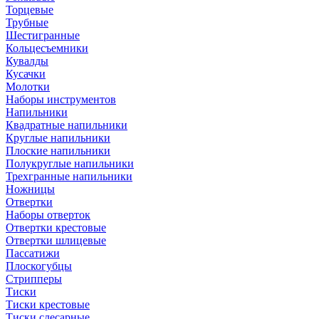
Торцевые
Трубные
Шестигранные
Кольцесъемники
Кувалды
Кусачки
Молотки
Наборы инструментов
Напильники
Квадратные напильники
Круглые напильники
Плоские напильники
Полукруглые напильники
Трехгранные напильники
Ножницы
Отвертки
Наборы отверток
Отвертки крестовые
Отвертки шлицевые
Пассатижи
Плоскогубцы
Стрипперы
Тиски
Тиски крестовые
Тиски слесарные