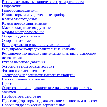
Вспомогательные механические принадлежности
Гидрозамки
Гидрораспределители
Индикаторы и измерительные приборы
Краны многоходовые
Краны предохранительные
Маслоохладители воздушные
Муфты быстроразъемные
Опоры поддомкратные
Опоры штоковые
Распределители в выносном исполнении
Регулировочно-предохранительные клапаны
Регулировочно-предохранительные клапаны в выносном
исполнении
Рукава высокого давления
Устройства подготовки воздуха
Фитинги соединительные
Электропринадлежности насосных станций
Насосы ручные и ножные
Прессы
Опрессовщики гидравлические наконечников, гильз и
зажимов
Перфораторы листовые
Пресс-перфораторы гидравлические с выносным насосом
Прессы гидравлические вертикальные