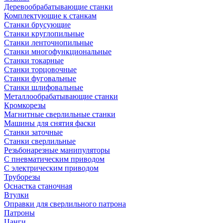
Деревообрабатывающие станки
Комплектующие к станкам
Станки брусующие
Станки круглопильные
Станки ленточнопильные
Станки многофункциональные
Станки токарные
Станки торцовочные
Станки фуговальные
Станки шлифовальные
Металлообрабатывающие станки
Кромкорезы
Магнитные сверлильные станки
Машины для снятия фаски
Станки заточные
Станки сверлильные
Резьбонарезные манипуляторы
С пневматическим приводом
С электрическим приводом
Труборезы
Оснастка станочная
Втулки
Оправки для сверлильного патрона
Патроны
Цанги