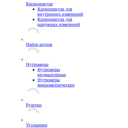
Кронциркули
Кронциркули для
внутренних измерений
Кронциркули для
наружных измерений
Набор щупов
Нутромеры
Нутромеры
индикаторные
Нутромеры
микрометрические
Рулетки
Угольники