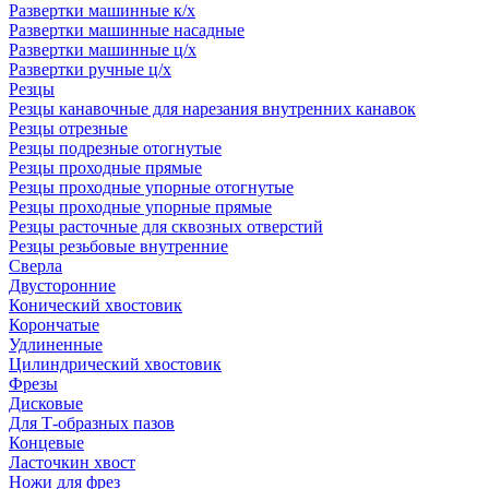
Развертки машинные к/х
Развертки машинные насадные
Развертки машинные ц/х
Развертки ручные ц/х
Резцы
Резцы канавочные для нарезания внутренних канавок
Резцы отрезные
Резцы подрезные отогнутые
Резцы проходные прямые
Резцы проходные упорные отогнутые
Резцы проходные упорные прямые
Резцы расточные для сквозных отверстий
Резцы резьбовые внутренние
Сверла
Двусторонние
Конический хвостовик
Корончатые
Удлиненные
Цилиндрический хвостовик
Фрезы
Дисковые
Для Т-образных пазов
Концевые
Ласточкин хвост
Ножи для фрез