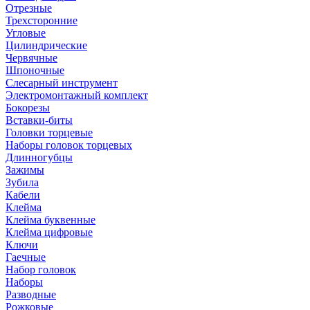
Отрезные
Трехсторонние
Угловые
Цилиндрические
Червячные
Шпоночные
Слесарный инструмент
Электромонтажный комплект
Бокорезы
Вставки-биты
Головки торцевые
Наборы головок торцевых
Длинногубцы
Зажимы
Зубила
Кабели
Клейма
Клейма буквенные
Клейма цифровые
Ключи
Гаечные
Набор головок
Наборы
Разводные
Рожковые