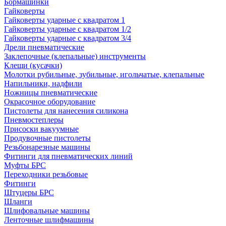
Бормашинки
Гайковерты
Гайковерты ударные с квадратом 1
Гайковерты ударные с квадратом 1/2
Гайковерты ударные с квадратом 3/4
Дрели пневматические
Заклепочные (клепальные) инструменты
Клещи (кусачки)
Молотки рубильные, зубильные, игольчатые, клепальные
Напильники, надфили
Ножницы пневматические
Окрасочное оборудование
Пистолеты для нанесения силикона
Пневмостеплеры
Присоски вакуумные
Продувочные пистолеты
Резьбонарезные машины
Фитинги для пневматических линий
Муфты БРС
Переходники резьбовые
Фитинги
Штуцеры БРС
Шланги
Шлифовальные машины
Ленточные шлифмашины