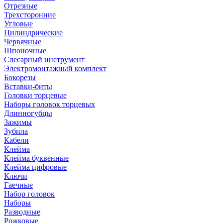
Отрезные
Трехсторонние
Угловые
Цилиндрические
Червячные
Шпоночные
Слесарный инструмент
Электромонтажный комплект
Бокорезы
Вставки-биты
Головки торцевые
Наборы головок торцевых
Длинногубцы
Зажимы
Зубила
Кабели
Клейма
Клейма буквенные
Клейма цифровые
Ключи
Гаечные
Набор головок
Наборы
Разводные
Рожковые