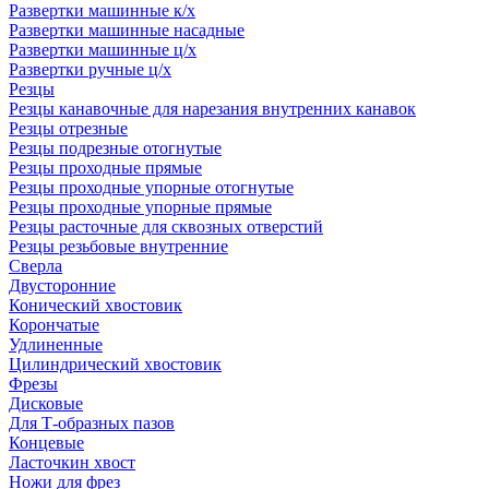
Развертки машинные к/х
Развертки машинные насадные
Развертки машинные ц/х
Развертки ручные ц/х
Резцы
Резцы канавочные для нарезания внутренних канавок
Резцы отрезные
Резцы подрезные отогнутые
Резцы проходные прямые
Резцы проходные упорные отогнутые
Резцы проходные упорные прямые
Резцы расточные для сквозных отверстий
Резцы резьбовые внутренние
Сверла
Двусторонние
Конический хвостовик
Корончатые
Удлиненные
Цилиндрический хвостовик
Фрезы
Дисковые
Для Т-образных пазов
Концевые
Ласточкин хвост
Ножи для фрез