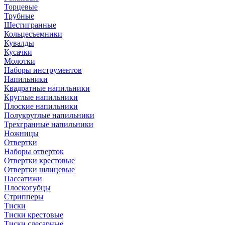
Торцевые
Трубные
Шестигранные
Кольцесъемники
Кувалды
Кусачки
Молотки
Наборы инструментов
Напильники
Квадратные напильники
Круглые напильники
Плоские напильники
Полукруглые напильники
Трехгранные напильники
Ножницы
Отвертки
Наборы отверток
Отвертки крестовые
Отвертки шлицевые
Пассатижи
Плоскогубцы
Стрипперы
Тиски
Тиски крестовые
Тиски слесарные