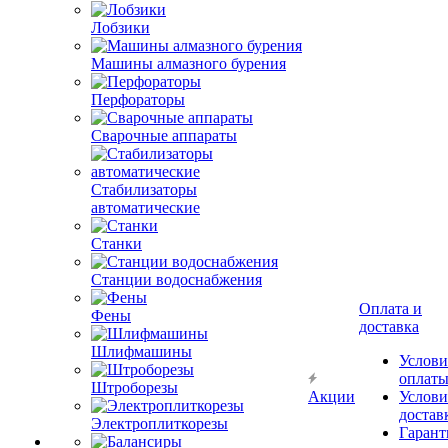
Лобзики
Машины алмазного бурения
Перфораторы
Сварочные аппараты
Стабилизаторы
автоматические
Станки
Станции водоснабжения
Оплата и
Фены
доставка
Шлифмашины
Услови
оплат
Штроборезы
Акции
Услови
достав
Электроплиткорезы
Гарант