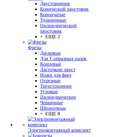
Двусторонние
Конический хвостовик
Корончатые
Удлиненные
Цилиндрический
хвостовик
+ ЕЩЕ 2
Фрезы
Дисковые
Для Т-образных пазов
Концевые
Ласточкин хвост
Ножи для фрез
Отрезные
Трехсторонние
Угловые
Цилиндрические
Червячные
Шпоночные
+ ЕЩЕ 8
Электромонтажный комплект