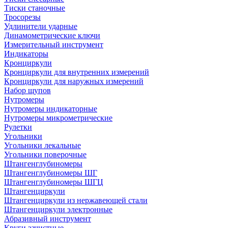
Тиски станочные
Тросорезы
Удлинители ударные
Динамометрические ключи
Измерительный инструмент
Индикаторы
Кронциркули
Кронциркули для внутренних измерений
Кронциркули для наружных измерений
Набор щупов
Нутромеры
Нутромеры индикаторные
Нутромеры микрометрические
Рулетки
Угольники
Угольники лекальные
Угольники поверочные
Штангенглубиномеры
Штангенглубиномеры ШГ
Штангенглубиномеры ШГЦ
Штангенциркули
Штангенциркули из нержавеющей стали
Штангенциркули электронные
Абразивный инструмент
Круги зачистные