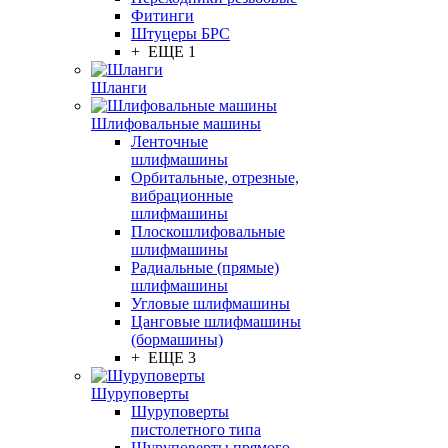
Фитинги
Штуцеры БРС
+ ЕЩЕ 1
Шланги
Шлифовальные машины
Ленточные
шлифмашины
Орбитальные, отрезные,
вибрационные
шлифмашины
Плоскошлифовальные
шлифмашины
Радиальные (прямые)
шлифмашины
Угловые шлифмашины
Цанговые шлифмашины
(бормашины)
+ ЕЩЕ 3
Шуруповерты
Шуруповерты
пистолетного типа
Шуруповерты прямого