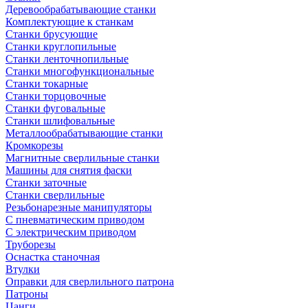
Деревообрабатывающие станки
Комплектующие к станкам
Станки брусующие
Станки круглопильные
Станки ленточнопильные
Станки многофункциональные
Станки токарные
Станки торцовочные
Станки фуговальные
Станки шлифовальные
Металлообрабатывающие станки
Кромкорезы
Магнитные сверлильные станки
Машины для снятия фаски
Станки заточные
Станки сверлильные
Резьбонарезные манипуляторы
С пневматическим приводом
С электрическим приводом
Труборезы
Оснастка станочная
Втулки
Оправки для сверлильного патрона
Патроны
Цанги