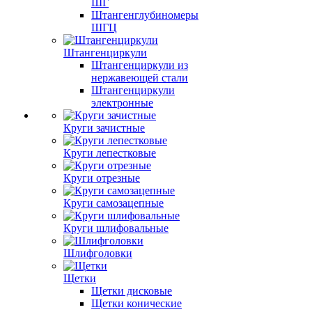
ШГ
Штангенглубиномеры
ШГЦ
Штангенциркули
Штангенциркули из
нержавеющей стали
Штангенциркули
электронные
Круги зачистные
Круги лепестковые
Круги отрезные
Круги самозацепные
Круги шлифовальные
Шлифголовки
Щетки
Щетки дисковые
Щетки конические