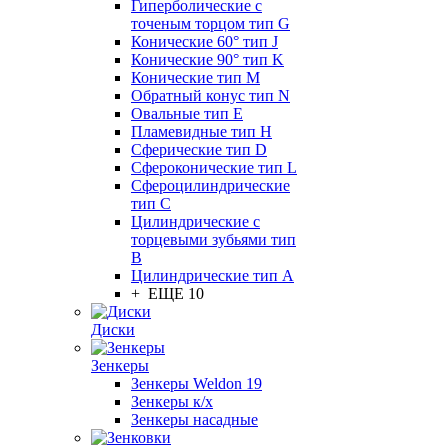
Гиперболические с
точеным торцом тип G
Конические 60° тип J
Конические 90° тип K
Конические тип M
Обратный конус тип N
Овальные тип E
Пламевидные тип H
Сферические тип D
Сфероконические тип L
Сфероцилиндрические
тип C
Цилиндрические с
торцевыми зубьями тип
B
Цилиндрические тип А
+ ЕЩЕ 10
Диски
Зенкеры
Зенкеры Weldon 19
Зенкеры к/х
Зенкеры насадные