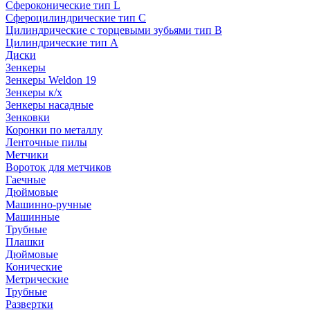
Сфероконические тип L
Сфероцилиндрические тип C
Цилиндрические с торцевыми зубьями тип B
Цилиндрические тип А
Диски
Зенкеры
Зенкеры Weldon 19
Зенкеры к/х
Зенкеры насадные
Зенковки
Коронки по металлу
Ленточные пилы
Метчики
Вороток для метчиков
Гаечные
Дюймовые
Машинно-ручные
Машинные
Трубные
Плашки
Дюймовые
Конические
Метрические
Трубные
Развертки