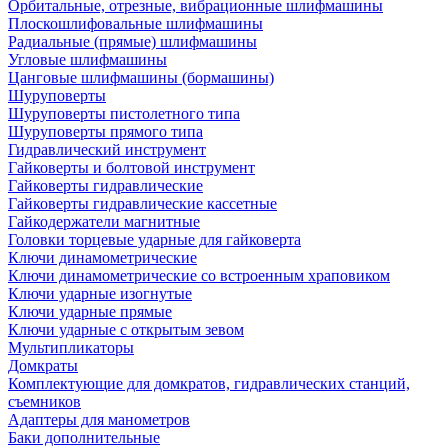
Орбитальные, отрезные, вибрационные шлифмашины
Плоскошлифовальные шлифмашины
Радиальные (прямые) шлифмашины
Угловые шлифмашины
Цанговые шлифмашины (бормашины)
Шуруповерты
Шуруповерты пистолетного типа
Шуруповерты прямого типа
Гидравлический инструмент
Гайковерты и болтовой инструмент
Гайковерты гидравлические
Гайковерты гидравлические кассетные
Гайкодержатели магнитные
Головки торцевые ударные для гайковерта
Ключи динамометрические
Ключи динамометрические со встроенным храповиком
Ключи ударные изогнутые
Ключи ударные прямые
Ключи ударные с открытым зевом
Мультипликаторы
Домкраты
Комплектующие для домкратов, гидравлических станций,
съемников
Адаптеры для манометров
Баки дополнительные