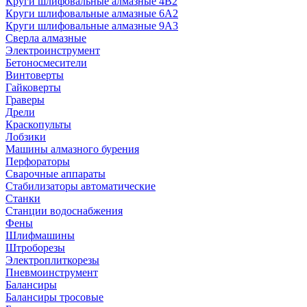
Круги шлифовальные алмазные 4В2
Круги шлифовальные алмазные 6A2
Круги шлифовальные алмазные 9А3
Сверла алмазные
Электроинструмент
Бетоносмесители
Винтоверты
Гайковерты
Граверы
Дрели
Краскопульты
Лобзики
Машины алмазного бурения
Перфораторы
Сварочные аппараты
Стабилизаторы автоматические
Станки
Станции водоснабжения
Фены
Шлифмашины
Штроборезы
Электроплиткорезы
Пневмоинструмент
Балансиры
Балансиры тросовые