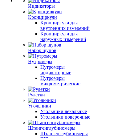
Индикаторы
Кронциркули
Кронциркули для
внутренних измерений
Кронциркули для
наружных измерений
Набор щупов
Нутромеры
Нутромеры
индикаторные
Нутромеры
микрометрические
Рулетки
Угольники
Угольники лекальные
Угольники поверочные
Штангенглубиномеры
Штангенглубиномеры