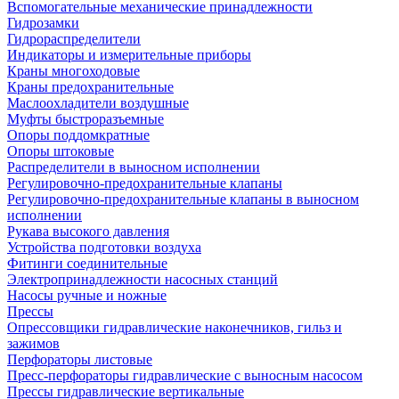
Вспомогательные механические принадлежности
Гидрозамки
Гидрораспределители
Индикаторы и измерительные приборы
Краны многоходовые
Краны предохранительные
Маслоохладители воздушные
Муфты быстроразъемные
Опоры поддомкратные
Опоры штоковые
Распределители в выносном исполнении
Регулировочно-предохранительные клапаны
Регулировочно-предохранительные клапаны в выносном
исполнении
Рукава высокого давления
Устройства подготовки воздуха
Фитинги соединительные
Электропринадлежности насосных станций
Насосы ручные и ножные
Прессы
Опрессовщики гидравлические наконечников, гильз и
зажимов
Перфораторы листовые
Пресс-перфораторы гидравлические с выносным насосом
Прессы гидравлические вертикальные