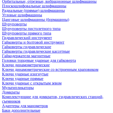
Орбитальные, отрезные, вибрационные шлифмашины
Плоскошлифовальные шлифмашины
Радиальные (прямые) шлифмашины
Угловые шлифмашины
Цанговые шлифмашины (бормашины)
Шуруповерты
Шуруповерты пистолетного типа
Шуруповерты прямого типа
Гидравлический инструмент
Гайковерты и болтовой инструмент
Гайковерты гидравлические
Гайковерты гидравлические кассетные
Гайкодержатели магнитные
Головки торцевые ударные для гайковерта
Ключи динамометрические
Ключи динамометрические со встроенным храповиком
Ключи ударные изогнутые
Ключи ударные прямые
Ключи ударные с открытым зевом
Мультипликаторы
Домкраты
Комплектующие для домкратов, гидравлических станций,
съемников
Адаптеры для манометров
Баки дополнительные