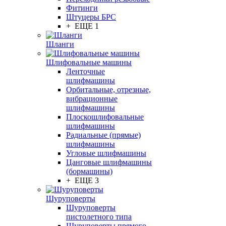
Фитинги
Штуцеры БРС
+ ЕЩЕ 1
Шланги
Шлифовальные машины
Ленточные
шлифмашины
Орбитальные, отрезные,
вибрационные
шлифмашины
Плоскошлифовальные
шлифмашины
Радиальные (прямые)
шлифмашины
Угловые шлифмашины
Цанговые шлифмашины
(бормашины)
+ ЕЩЕ 3
Шуруповерты
Шуруповерты
пистолетного типа
Шуруповерты прямого