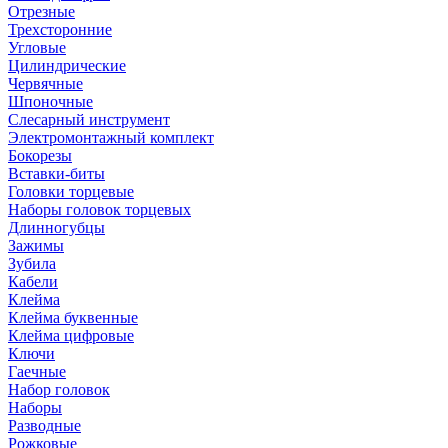
Отрезные
Трехсторонние
Угловые
Цилиндрические
Червячные
Шпоночные
Слесарный инструмент
Электромонтажный комплект
Бокорезы
Вставки-биты
Головки торцевые
Наборы головок торцевых
Длинногубцы
Зажимы
Зубила
Кабели
Клейма
Клейма буквенные
Клейма цифровые
Ключи
Гаечные
Набор головок
Наборы
Разводные
Рожковые