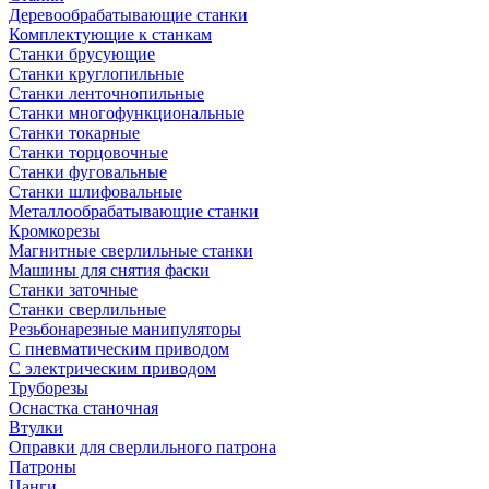
Деревообрабатывающие станки
Комплектующие к станкам
Станки брусующие
Станки круглопильные
Станки ленточнопильные
Станки многофункциональные
Станки токарные
Станки торцовочные
Станки фуговальные
Станки шлифовальные
Металлообрабатывающие станки
Кромкорезы
Магнитные сверлильные станки
Машины для снятия фаски
Станки заточные
Станки сверлильные
Резьбонарезные манипуляторы
С пневматическим приводом
С электрическим приводом
Труборезы
Оснастка станочная
Втулки
Оправки для сверлильного патрона
Патроны
Цанги