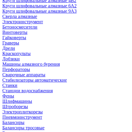
Круги шлифовальные алмазные 4В2
Круги шлифовальные алмазные 6A2
Круги шлифовальные алмазные 9А3
Сверла алмазные
Электроинструмент
Бетоносмесители
Винтоверты
Гайковерты
Граверы
Дрели
Краскопульты
Лобзики
Машины алмазного бурения
Перфораторы
Сварочные аппараты
Стабилизаторы автоматические
Станки
Станции водоснабжения
Фены
Шлифмашины
Штроборезы
Электроплиткорезы
Пневмоинструмент
Балансиры
Балансиры тросовые