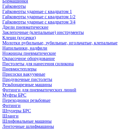
Бормашинки
Гайковерты
Гайковерты ударные с квадратом 1
Гайковерты ударные с квадратом 1/2
Гайковерты ударные с квадратом 3/4
Дрели пневматические
Заклепочные (клепальные) инструменты
Клещи (кусачки)
Молотки рубильные, зубильные, игольчатые, клепальные
Напильники, надфили
Ножницы пневматические
Окрасочное оборудование
Пистолеты для нанесения силикона
Пневмостеплеры
Присоски вакуумные
Продувочные пистолеты
Резьбонарезные машины
Фитинги для пневматических линий
Муфты БРС
Переходники резьбовые
Фитинги
Штуцеры БРС
Шланги
Шлифовальные машины
Ленточные шлифмашины