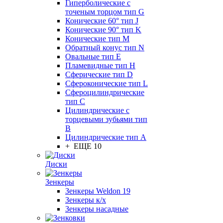
Гиперболические с
точеным торцом тип G
Конические 60° тип J
Конические 90° тип K
Конические тип M
Обратный конус тип N
Овальные тип E
Пламевидные тип H
Сферические тип D
Сфероконические тип L
Сфероцилиндрические
тип C
Цилиндрические с
торцевыми зубьями тип
B
Цилиндрические тип А
+ ЕЩЕ 10
Диски
Зенкеры
Зенкеры Weldon 19
Зенкеры к/х
Зенкеры насадные