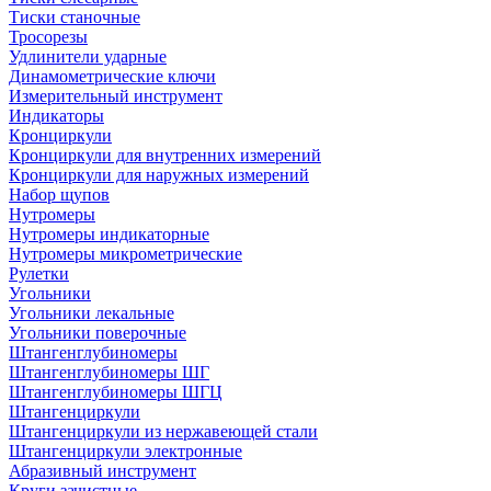
Тиски станочные
Тросорезы
Удлинители ударные
Динамометрические ключи
Измерительный инструмент
Индикаторы
Кронциркули
Кронциркули для внутренних измерений
Кронциркули для наружных измерений
Набор щупов
Нутромеры
Нутромеры индикаторные
Нутромеры микрометрические
Рулетки
Угольники
Угольники лекальные
Угольники поверочные
Штангенглубиномеры
Штангенглубиномеры ШГ
Штангенглубиномеры ШГЦ
Штангенциркули
Штангенциркули из нержавеющей стали
Штангенциркули электронные
Абразивный инструмент
Круги зачистные