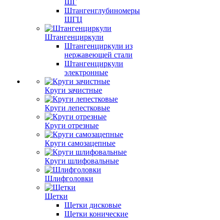
ШГ
Штангенглубиномеры
ШГЦ
Штангенциркули
Штангенциркули из
нержавеющей стали
Штангенциркули
электронные
Круги зачистные
Круги лепестковые
Круги отрезные
Круги самозацепные
Круги шлифовальные
Шлифголовки
Щетки
Щетки дисковые
Щетки конические