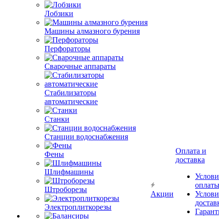
Лобзики
Машины алмазного бурения
Перфораторы
Сварочные аппараты
Стабилизаторы
автоматические
Станки
Станции водоснабжения
Оплата и
Фены
доставка
Шлифмашины
Услови
оплат
Штроборезы
Акции
Услови
достав
Электроплиткорезы
Гарант