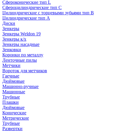
Сфероконические тип L
Сфероцилиндрические тип C
Цилиндрические с торцевыми зубьями тип B
Цилиндрические тип А
Диски
Зенкеры
Зенкеры Weldon 19
Зенкеры к/х
Зенкеры насадные
Зенковки
Коронки по металлу
Ленточные пилы
Метчики
Вороток для метчиков
Гаечные
Дюймовые
Машинно-ручные
Машинные
Трубные
Плашки
Дюймовые
Конические
Метрические
Трубные
Развертки