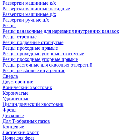
Развертки машинные к/х
Развертки машинные насадные
Развертки машинные ц/х
Развертки ручные ц/х
Резцы
Резцы канавочные для нарезания внутренних канавок
Резцы отрезные
Резцы подрезные отогнутые
Резцы проходные прямые
Резцы проходные упорные отогнутые
Резцы проходные упорные прямые
Резцы расточные для сквозных отверстий
Резцы резьбовые внутренние
Сверла
Двусторонние
Конический хвостовик
Корончатые
Удлиненные
Цилиндрический хвостовик
Фрезы
Дисковые
Для Т-образных пазов
Концевые
Ласточкин хвост
Ножи для фрез