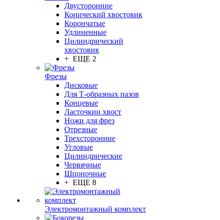
Двусторонние
Конический хвостовик
Корончатые
Удлиненные
Цилиндрический
хвостовик
+ ЕЩЕ 2
Фрезы
Дисковые
Для Т-образных пазов
Концевые
Ласточкин хвост
Ножи для фрез
Отрезные
Трехсторонние
Угловые
Цилиндрические
Червячные
Шпоночные
+ ЕЩЕ 8
Электромонтажный комплект