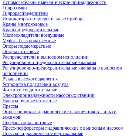
Вспомогательные механические принадлежности
Гидрозамки
Гидрораспределители
Индикаторы и измерительные приборы
Краны многоходовые
Краны предохранительные
Маслоохладители воздушные
Муфты быстроразъемные
Опоры поддомкратные
Опоры штоковые
Распределители в выносном исполнении
Регулировочно-предохранительные клапаны
Регулировочно-предохранительные клапаны в выносном
исполнении
Рукава высокого давления
Устройства подготовки воздуха
Фитинги соединительные
Электропринадлежности насосных станций
Насосы ручные и ножные
Прессы
Опрессовщики гидравлические наконечников, гильз и
зажимов
Перфораторы листовые
Пресс-перфораторы гидравлические с выносным насосом
Прессы гидравлические вертикальные