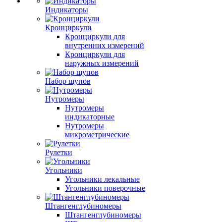
Индикаторы
Кронциркули
Кронциркули для
внутренних измерений
Кронциркули для
наружных измерений
Набор щупов
Нутромеры
Нутромеры
индикаторные
Нутромеры
микрометрические
Рулетки
Угольники
Угольники лекальные
Угольники поверочные
Штангенглубиномеры
Штангенглубиномеры