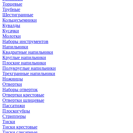
Торцевые
Трубные
Шестигранные
Кольцесъемники
Кувалды
Кусачки
Молотки
Наборы инструментов
Напильники
Квадратные напильники
Круглые напильники
Плоские напильники
Полукруглые напильники
Трехгранные напильники
Ножницы
Отвертки
Наборы отверток
Отвертки крестовые
Отвертки шлицевые
Пассатижи
Плоскогубцы
Стрипперы
Тиски
Тиски крестовые
Тиски слесарные