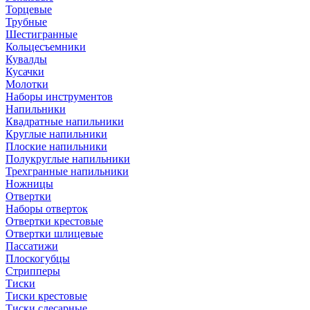
Торцевые
Трубные
Шестигранные
Кольцесъемники
Кувалды
Кусачки
Молотки
Наборы инструментов
Напильники
Квадратные напильники
Круглые напильники
Плоские напильники
Полукруглые напильники
Трехгранные напильники
Ножницы
Отвертки
Наборы отверток
Отвертки крестовые
Отвертки шлицевые
Пассатижи
Плоскогубцы
Стрипперы
Тиски
Тиски крестовые
Тиски слесарные