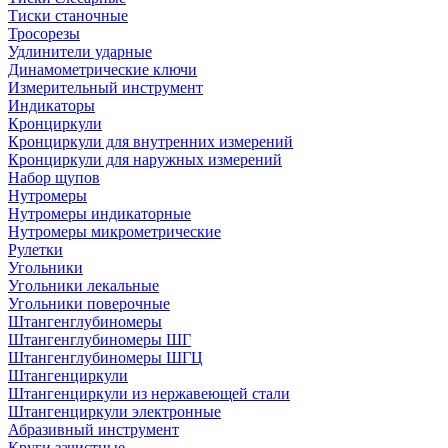
Тиски станочные
Тросорезы
Удлинители ударные
Динамометрические ключи
Измерительный инструмент
Индикаторы
Кронциркули
Кронциркули для внутренних измерений
Кронциркули для наружных измерений
Набор щупов
Нутромеры
Нутромеры индикаторные
Нутромеры микрометрические
Рулетки
Угольники
Угольники лекальные
Угольники поверочные
Штангенглубиномеры
Штангенглубиномеры ШГ
Штангенглубиномеры ШГЦ
Штангенциркули
Штангенциркули из нержавеющей стали
Штангенциркули электронные
Абразивный инструмент
Круги зачистные