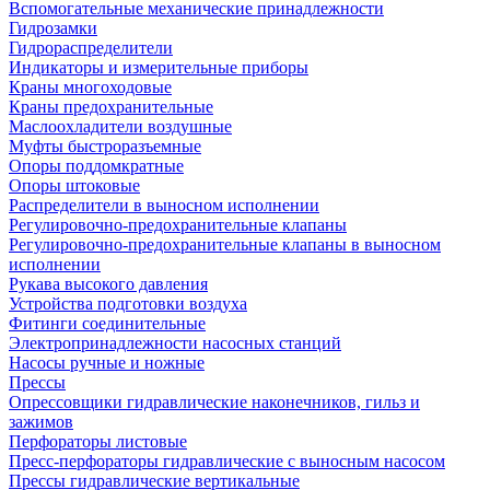
Вспомогательные механические принадлежности
Гидрозамки
Гидрораспределители
Индикаторы и измерительные приборы
Краны многоходовые
Краны предохранительные
Маслоохладители воздушные
Муфты быстроразъемные
Опоры поддомкратные
Опоры штоковые
Распределители в выносном исполнении
Регулировочно-предохранительные клапаны
Регулировочно-предохранительные клапаны в выносном
исполнении
Рукава высокого давления
Устройства подготовки воздуха
Фитинги соединительные
Электропринадлежности насосных станций
Насосы ручные и ножные
Прессы
Опрессовщики гидравлические наконечников, гильз и
зажимов
Перфораторы листовые
Пресс-перфораторы гидравлические с выносным насосом
Прессы гидравлические вертикальные