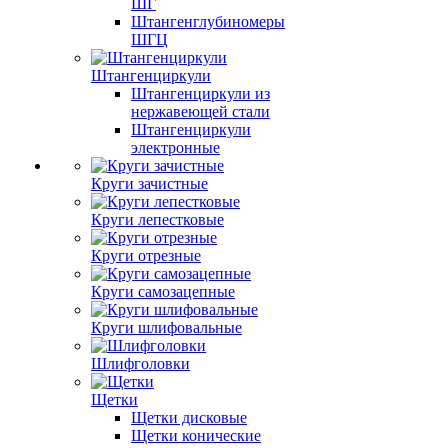
ШГ
Штангенглубиномеры
ШГЦ
Штангенциркули
Штангенциркули из
нержавеющей стали
Штангенциркули
электронные
Круги зачистные
Круги лепестковые
Круги отрезные
Круги самозацепные
Круги шлифовальные
Шлифголовки
Щетки
Щетки дисковые
Щетки конические