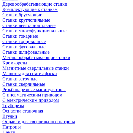
Деревообрабатывающие станки
Комплектующие к станкам
Станки брусующие
Станки круглопильные
Станки ленточнопильные
Станки многофункциональные
Станки токарные
Станки торцовочные
Станки фуговальные
Станки шлифовальные
Металлообрабатывающие станки
Кромкорезы
Магнитные сверлильные станки
Машины для снятия фаски
Станки заточные
Станки сверлильные
Резьбонарезные манипуляторы
С пневматическим приводом
С электрическим приводом
Труборезы
Оснастка станочная
Втулки
Оправки для сверлильного патрона
Патроны
Цанги