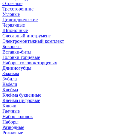
Отрезные
Трехсторонние
Угловые
Цилиндрические
Червячные
Шпоночные
Слесарный инструмент
Электромонтажный комплект
Бокорезы
Вставки-биты
Головки торцевые
Наборы головок торцевых
Длинногубцы
Зажимы
Зубила
Кабели
Клейма
Клейма буквенные
Клейма цифровые
Ключи
Гаечные
Набор головок
Наборы
Разводные
Рожковые