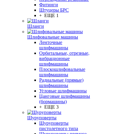
Фитинги
Штуцеры БРС
+ ЕЩЕ 1
Шланги
Шлифовальные машины
Ленточные
шлифмашины
Орбитальные, отрезные,
вибрационные
шлифмашины
Плоскошлифовальные
шлифмашины
Радиальные (прямые)
шлифмашины
Угловые шлифмашины
Цанговые шлифмашины
(бормашины)
+ ЕЩЕ 3
Шуруповерты
Шуруповерты
пистолетного типа
Шуруповерты прямого