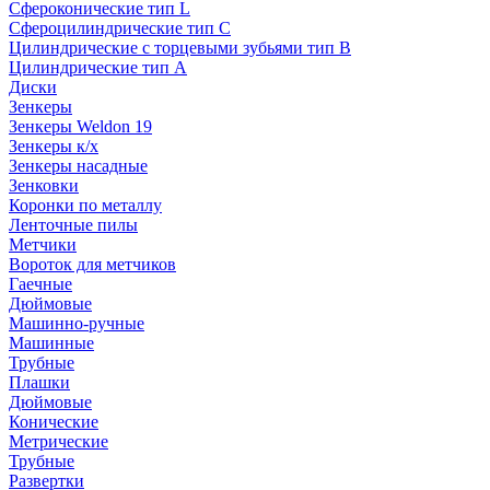
Сфероконические тип L
Сфероцилиндрические тип C
Цилиндрические с торцевыми зубьями тип B
Цилиндрические тип А
Диски
Зенкеры
Зенкеры Weldon 19
Зенкеры к/х
Зенкеры насадные
Зенковки
Коронки по металлу
Ленточные пилы
Метчики
Вороток для метчиков
Гаечные
Дюймовые
Машинно-ручные
Машинные
Трубные
Плашки
Дюймовые
Конические
Метрические
Трубные
Развертки