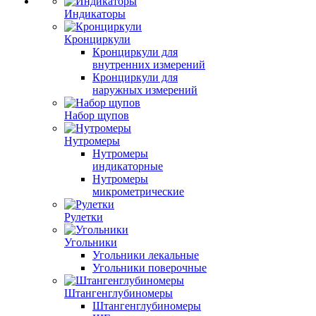
Индикаторы
Кронциркули
Кронциркули для
внутренних измерений
Кронциркули для
наружных измерений
Набор щупов
Нутромеры
Нутромеры
индикаторные
Нутромеры
микрометрические
Рулетки
Угольники
Угольники лекальные
Угольники поверочные
Штангенглубиномеры
Штангенглубиномеры