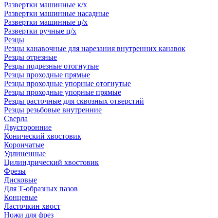
Развертки машинные к/х
Развертки машинные насадные
Развертки машинные ц/х
Развертки ручные ц/х
Резцы
Резцы канавочные для нарезания внутренних канавок
Резцы отрезные
Резцы подрезные отогнутые
Резцы проходные прямые
Резцы проходные упорные отогнутые
Резцы проходные упорные прямые
Резцы расточные для сквозных отверстий
Резцы резьбовые внутренние
Сверла
Двусторонние
Конический хвостовик
Корончатые
Удлиненные
Цилиндрический хвостовик
Фрезы
Дисковые
Для Т-образных пазов
Концевые
Ласточкин хвост
Ножи для фрез