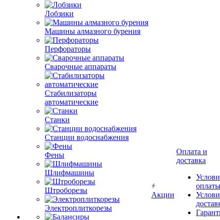
Лобзики
Машины алмазного бурения
Перфораторы
Сварочные аппараты
Стабилизаторы
автоматические
Станки
Станции водоснабжения
Оплата и
Фены
доставка
Шлифмашины
Услови
оплат
Штроборезы
Акции
Услови
достав
Электроплиткорезы
Гарант