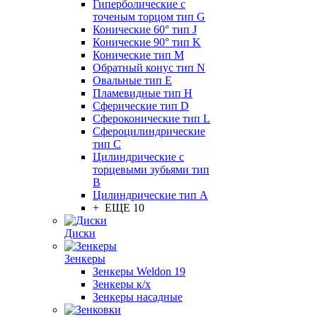
Гиперболические с
точеным торцом тип G
Конические 60° тип J
Конические 90° тип K
Конические тип M
Обратный конус тип N
Овальные тип E
Пламевидные тип H
Сферические тип D
Сфероконические тип L
Сфероцилиндрические
тип C
Цилиндрические с
торцевыми зубьями тип
B
Цилиндрические тип А
+ ЕЩЕ 10
Диски
Зенкеры
Зенкеры Weldon 19
Зенкеры к/х
Зенкеры насадные