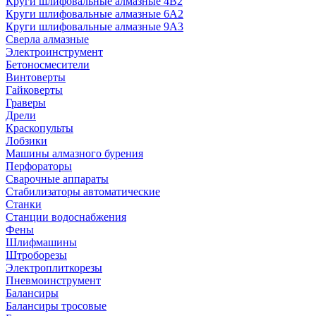
Круги шлифовальные алмазные 4В2
Круги шлифовальные алмазные 6A2
Круги шлифовальные алмазные 9А3
Сверла алмазные
Электроинструмент
Бетоносмесители
Винтоверты
Гайковерты
Граверы
Дрели
Краскопульты
Лобзики
Машины алмазного бурения
Перфораторы
Сварочные аппараты
Стабилизаторы автоматические
Станки
Станции водоснабжения
Фены
Шлифмашины
Штроборезы
Электроплиткорезы
Пневмоинструмент
Балансиры
Балансиры тросовые