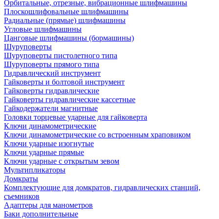
Орбитальные, отрезные, вибрационные шлифмашины
Плоскошлифовальные шлифмашины
Радиальные (прямые) шлифмашины
Угловые шлифмашины
Цанговые шлифмашины (бормашины)
Шуруповерты
Шуруповерты пистолетного типа
Шуруповерты прямого типа
Гидравлический инструмент
Гайковерты и болтовой инструмент
Гайковерты гидравлические
Гайковерты гидравлические кассетные
Гайкодержатели магнитные
Головки торцевые ударные для гайковерта
Ключи динамометрические
Ключи динамометрические со встроенным храповиком
Ключи ударные изогнутые
Ключи ударные прямые
Ключи ударные с открытым зевом
Мультипликаторы
Домкраты
Комплектующие для домкратов, гидравлических станций,
съемников
Адаптеры для манометров
Баки дополнительные