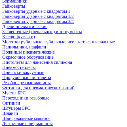
Бормашинки
Гайковерты
Гайковерты ударные с квадратом 1
Гайковерты ударные с квадратом 1/2
Гайковерты ударные с квадратом 3/4
Дрели пневматические
Заклепочные (клепальные) инструменты
Клещи (кусачки)
Молотки рубильные, зубильные, игольчатые, клепальные
Напильники, надфили
Ножницы пневматические
Окрасочное оборудование
Пистолеты для нанесения силикона
Пневмостеплеры
Присоски вакуумные
Продувочные пистолеты
Резьбонарезные машины
Фитинги для пневматических линий
Муфты БРС
Переходники резьбовые
Фитинги
Штуцеры БРС
Шланги
Шлифовальные машины
Ленточные шлифмашины