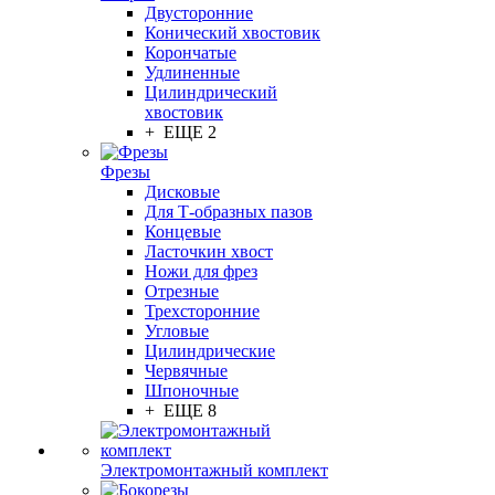
Двусторонние
Конический хвостовик
Корончатые
Удлиненные
Цилиндрический
хвостовик
+ ЕЩЕ 2
Фрезы
Дисковые
Для Т-образных пазов
Концевые
Ласточкин хвост
Ножи для фрез
Отрезные
Трехсторонние
Угловые
Цилиндрические
Червячные
Шпоночные
+ ЕЩЕ 8
Электромонтажный комплект