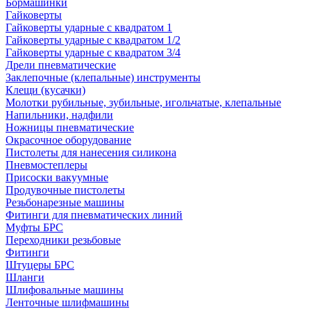
Бормашинки
Гайковерты
Гайковерты ударные с квадратом 1
Гайковерты ударные с квадратом 1/2
Гайковерты ударные с квадратом 3/4
Дрели пневматические
Заклепочные (клепальные) инструменты
Клещи (кусачки)
Молотки рубильные, зубильные, игольчатые, клепальные
Напильники, надфили
Ножницы пневматические
Окрасочное оборудование
Пистолеты для нанесения силикона
Пневмостеплеры
Присоски вакуумные
Продувочные пистолеты
Резьбонарезные машины
Фитинги для пневматических линий
Муфты БРС
Переходники резьбовые
Фитинги
Штуцеры БРС
Шланги
Шлифовальные машины
Ленточные шлифмашины