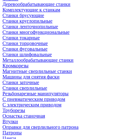
Деревообрабатывающие станки
Комплектующие к станкам
Станки брусующие
Станки круглопильные
Станки ленточнопильные
Станки многофункциональные
Станки токарные
Станки торцовочные
Станки фуговальные
Станки шлифовальные
Металлообрабатывающие станки
Кромкорезы
Магнитные сверлильные станки
Машины для снятия фаски
Станки заточные
Станки сверлильные
Резьбонарезные манипуляторы
С пневматическим приводом
С электрическим приводом
Труборезы
Оснастка станочная
Втулки
Оправки для сверлильного патрона
Патроны
Цанги