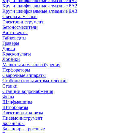
Круги шлифовальные алмазные 4В2
Круги шлифовальные алмазные 6A2
Круги шлифовальные алмазные 9А3
Сверла алмазные
Электроинструмент
Бетоносмесители
Винтоверты
Гайковерты
Граверы
Дрели
Краскопульты
Лобзики
Машины алмазного бурения
Перфораторы
Сварочные аппараты
Стабилизаторы автоматические
Станки
Станции водоснабжения
Фены
Шлифмашины
Штроборезы
Электроплиткорезы
Пневмоинструмент
Балансиры
Балансиры тросовые