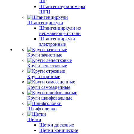
ШГ
Штангенглубиномеры
ШГЦ
Штангенциркули
Штангенциркули из
нержавеющей стали
Штангенциркули
электронные
Круги зачистные
Круги лепестковые
Круги отрезные
Круги самозацепные
Круги шлифовальные
Шлифголовки
Щетки
Щетки дисковые
Щетки конические