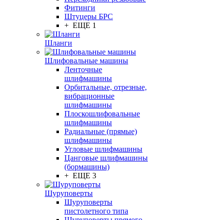
Фитинги
Штуцеры БРС
+ ЕЩЕ 1
Шланги
Шлифовальные машины
Ленточные
шлифмашины
Орбитальные, отрезные,
вибрационные
шлифмашины
Плоскошлифовальные
шлифмашины
Радиальные (прямые)
шлифмашины
Угловые шлифмашины
Цанговые шлифмашины
(бормашины)
+ ЕЩЕ 3
Шуруповерты
Шуруповерты
пистолетного типа
Шуруповерты прямого