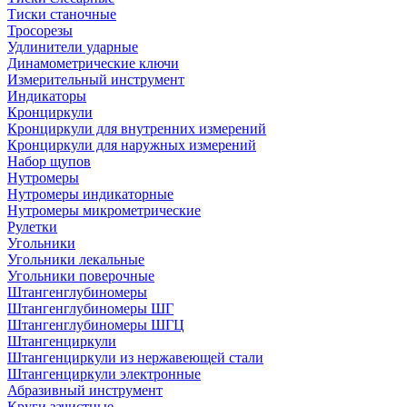
Тиски станочные
Тросорезы
Удлинители ударные
Динамометрические ключи
Измерительный инструмент
Индикаторы
Кронциркули
Кронциркули для внутренних измерений
Кронциркули для наружных измерений
Набор щупов
Нутромеры
Нутромеры индикаторные
Нутромеры микрометрические
Рулетки
Угольники
Угольники лекальные
Угольники поверочные
Штангенглубиномеры
Штангенглубиномеры ШГ
Штангенглубиномеры ШГЦ
Штангенциркули
Штангенциркули из нержавеющей стали
Штангенциркули электронные
Абразивный инструмент
Круги зачистные