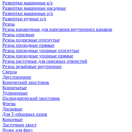
Развертки машинные к/х
Развертки машинные насадные
Развертки машинные ц/х
Развертки ручные ц/х
Резцы
Резцы канавочные для нарезания внутренних канавок
Резцы отрезные
Резцы подрезные отогнутые
Резцы проходные прямые
Резцы проходные упорные отогнутые
Резцы проходные упорные прямые
Резцы расточные для сквозных отверстий
Резцы резьбовые внутренние
Сверла
Двусторонние
Конический хвостовик
Корончатые
Удлиненные
Цилиндрический хвостовик
Фрезы
Дисковые
Для Т-образных пазов
Концевые
Ласточкин хвост
Ножи для фрез