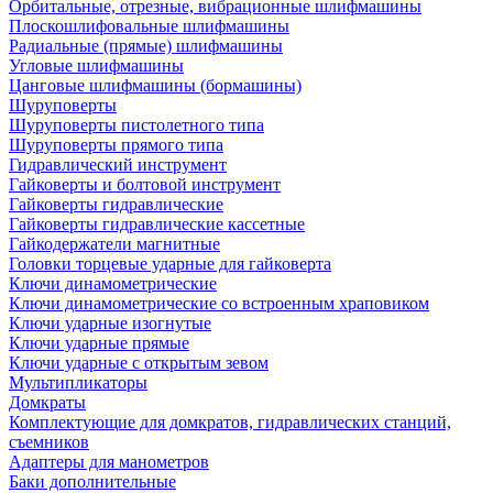
Орбитальные, отрезные, вибрационные шлифмашины
Плоскошлифовальные шлифмашины
Радиальные (прямые) шлифмашины
Угловые шлифмашины
Цанговые шлифмашины (бормашины)
Шуруповерты
Шуруповерты пистолетного типа
Шуруповерты прямого типа
Гидравлический инструмент
Гайковерты и болтовой инструмент
Гайковерты гидравлические
Гайковерты гидравлические кассетные
Гайкодержатели магнитные
Головки торцевые ударные для гайковерта
Ключи динамометрические
Ключи динамометрические со встроенным храповиком
Ключи ударные изогнутые
Ключи ударные прямые
Ключи ударные с открытым зевом
Мультипликаторы
Домкраты
Комплектующие для домкратов, гидравлических станций,
съемников
Адаптеры для манометров
Баки дополнительные