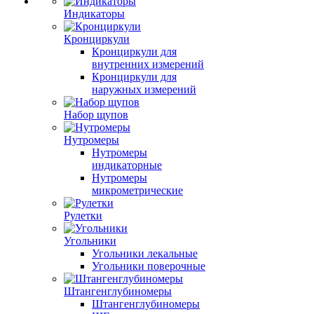
Индикаторы
Кронциркули
Кронциркули для
внутренних измерений
Кронциркули для
наружных измерений
Набор щупов
Нутромеры
Нутромеры
индикаторные
Нутромеры
микрометрические
Рулетки
Угольники
Угольники лекальные
Угольники поверочные
Штангенглубиномеры
Штангенглубиномеры