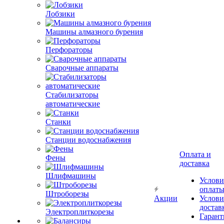
Лобзики
Машины алмазного бурения
Перфораторы
Сварочные аппараты
Стабилизаторы
автоматические
Станки
Станции водоснабжения
Оплата и
Фены
доставка
Шлифмашины
Услови
оплат
Штроборезы
Акции
Услови
достав
Электроплиткорезы
Гарант