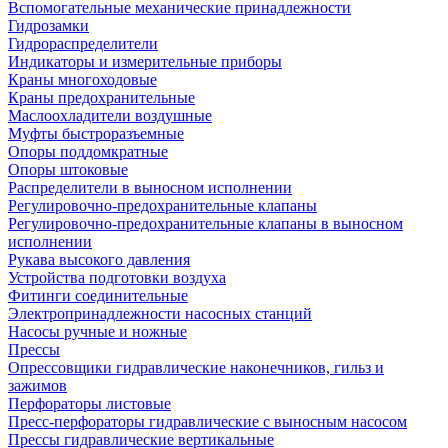
Вспомогательные механические принадлежности
Гидрозамки
Гидрораспределители
Индикаторы и измерительные приборы
Краны многоходовые
Краны предохранительные
Маслоохладители воздушные
Муфты быстроразъемные
Опоры поддомкратные
Опоры штоковые
Распределители в выносном исполнении
Регулировочно-предохранительные клапаны
Регулировочно-предохранительные клапаны в выносном
исполнении
Рукава высокого давления
Устройства подготовки воздуха
Фитинги соединительные
Электропринадлежности насосных станций
Насосы ручные и ножные
Прессы
Опрессовщики гидравлические наконечников, гильз и
зажимов
Перфораторы листовые
Пресс-перфораторы гидравлические с выносным насосом
Прессы гидравлические вертикальные