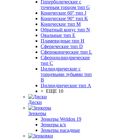
Гиперболические с
точеным торцом тип G
Конические 60° тип J
Конические 90° тип K
Конические тип M
Обратный конус тип N
Овальные тип E
Пламевидные тип H
Сферические тип D
Сфероконические тип L
Сфероцилиндрические
тип C
Цилиндрические с
торцевыми зубьями тип
B
Цилиндрические тип А
+ ЕЩЕ 10
Диски
Зенкеры
Зенкеры Weldon 19
Зенкеры к/х
Зенкеры насадные