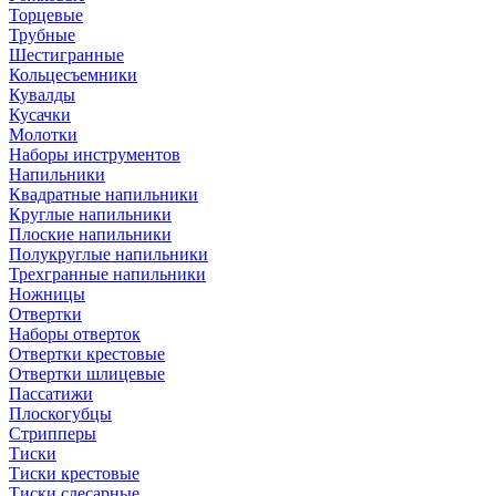
Торцевые
Трубные
Шестигранные
Кольцесъемники
Кувалды
Кусачки
Молотки
Наборы инструментов
Напильники
Квадратные напильники
Круглые напильники
Плоские напильники
Полукруглые напильники
Трехгранные напильники
Ножницы
Отвертки
Наборы отверток
Отвертки крестовые
Отвертки шлицевые
Пассатижи
Плоскогубцы
Стрипперы
Тиски
Тиски крестовые
Тиски слесарные