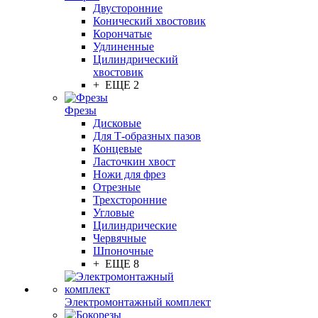
Двусторонние
Конический хвостовик
Корончатые
Удлиненные
Цилиндрический
хвостовик
+ ЕЩЕ 2
Фрезы
Дисковые
Для Т-образных пазов
Концевые
Ласточкин хвост
Ножи для фрез
Отрезные
Трехсторонние
Угловые
Цилиндрические
Червячные
Шпоночные
+ ЕЩЕ 8
Электромонтажный комплект