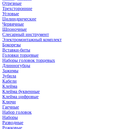
Отрезные
Трехсторонние
Угловые
Цилиндрические
Червячные
Шпоночные
Слесарный инструмент
Электромонтажный комплект
Бокорезы
Вставки-биты
Головки торцевые
Наборы головок торцевых
Длинногубцы
Зажимы
Зубила
Кабели
Клейма
Клейма буквенные
Клейма цифровые
Ключи
Гаечные
Набор головок
Наборы
Разводные
Рожковые