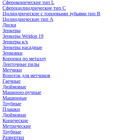
Сфероконические тип L
Сфероцилиндрические тип C
Цилиндрические с торцевыми зубьями тип B
Цилиндрические тип А
Диски
Зенкеры
Зенкеры Weldon 19
Зенкеры к/х
Зенкеры насадные
Зенковки
Коронки по металлу
Ленточные пилы
Метчики
Вороток для метчиков
Гаечные
Дюймовые
Машинно-ручные
Машинные
Трубные
Плашки
Дюймовые
Конические
Метрические
Трубные
Развертки