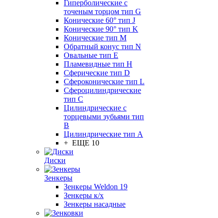
Гиперболические с
точеным торцом тип G
Конические 60° тип J
Конические 90° тип K
Конические тип M
Обратный конус тип N
Овальные тип E
Пламевидные тип H
Сферические тип D
Сфероконические тип L
Сфероцилиндрические
тип C
Цилиндрические с
торцевыми зубьями тип
B
Цилиндрические тип А
+ ЕЩЕ 10
Диски
Зенкеры
Зенкеры Weldon 19
Зенкеры к/х
Зенкеры насадные