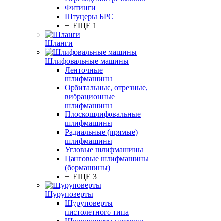
Фитинги
Штуцеры БРС
+ ЕЩЕ 1
Шланги
Шлифовальные машины
Ленточные
шлифмашины
Орбитальные, отрезные,
вибрационные
шлифмашины
Плоскошлифовальные
шлифмашины
Радиальные (прямые)
шлифмашины
Угловые шлифмашины
Цанговые шлифмашины
(бормашины)
+ ЕЩЕ 3
Шуруповерты
Шуруповерты
пистолетного типа
Шуруповерты прямого