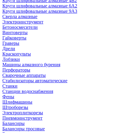
Круги шлифовальные алмазные 4В2
Круги шлифовальные алмазные 6A2
Круги шлифовальные алмазные 9А3
Сверла алмазные
Электроинструмент
Бетоносмесители
Винтоверты
Гайковерты
Граверы
Дрели
Краскопульты
Лобзики
Машины алмазного бурения
Перфораторы
Сварочные аппараты
Стабилизаторы автоматические
Станки
Станции водоснабжения
Фены
Шлифмашины
Штроборезы
Электроплиткорезы
Пневмоинструмент
Балансиры
Балансиры тросовые