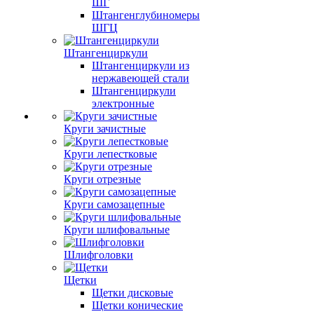
ШГ
Штангенглубиномеры
ШГЦ
Штангенциркули
Штангенциркули из
нержавеющей стали
Штангенциркули
электронные
Круги зачистные
Круги лепестковые
Круги отрезные
Круги самозацепные
Круги шлифовальные
Шлифголовки
Щетки
Щетки дисковые
Щетки конические