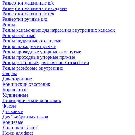
Развертки машинные к/х
Развертки машинные насадные
Развертки машинные ц/х
Развертки ручные ц/х
Резцы
Резцы канавочные для нарезания внутренних канавок
Резцы отрезные
Резцы подрезные отогнутые
Резцы проходные прямые
Резцы проходные упорные отогнутые
Резцы проходные упорные прямые
Резцы расточные для сквозных отверстий
Резцы резьбовые внутренние
Сверла
Двусторонние
Конический хвостовик
Корончатые
Удлиненные
Цилиндрический хвостовик
Фрезы
Дисковые
Для Т-образных пазов
Концевые
Ласточкин хвост
Ножи для фрез