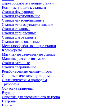
Деревообрабатывающие станки
Комплектующие к станкам
Станки брусующие
Станки круглопильные
Станки ленточнопильные
Станки многофункциональные
Станки токарные
Станки торцовочные
Станки фуговальные
Станки шлифовальные
Металлообрабатывающие станки
Кромкорезы
Магнитные сверлильные станки
Машины для снятия фаски
Станки заточные
Станки сверлильные
Резьбонарезные манипуляторы
С пневматическим приводом
С электрическим приводом
Труборезы
Оснастка станочная
Втулки
Оправки для сверлильного патрона
Патроны
Цанги