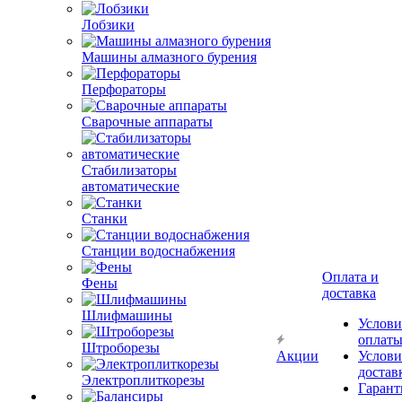
Лобзики
Машины алмазного бурения
Перфораторы
Сварочные аппараты
Стабилизаторы
автоматические
Станки
Станции водоснабжения
Оплата и
Фены
доставка
Шлифмашины
Услови
оплат
Штроборезы
Акции
Услови
достав
Электроплиткорезы
Гарант