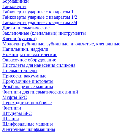
Бормашинки
Гайковерты
Гайковерты ударные с квадратом 1
Гайковерты ударные с квадратом 1/2
Гайковерты ударные с квадратом 3/4
Дрели пневматические
Заклепочные (клепальные) инструменты
Клещи (кусачки)
Молотки рубильные, зубильные, игольчатые, клепальные
Напильники, надфили
Ножницы пневматические
Окрасочное оборудование
Пистолеты для нанесения силикона
Пневмостеплеры
Присоски вакуумные
Продувочные пистолеты
Резьбонарезные машины
Фитинги для пневматических линий
Муфты БРС
Переходники резьбовые
Фитинги
Штуцеры БРС
Шланги
Шлифовальные машины
Ленточные шлифмашины