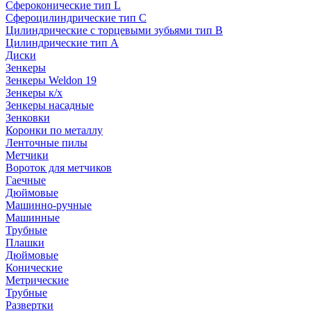
Сфероконические тип L
Сфероцилиндрические тип C
Цилиндрические с торцевыми зубьями тип B
Цилиндрические тип А
Диски
Зенкеры
Зенкеры Weldon 19
Зенкеры к/х
Зенкеры насадные
Зенковки
Коронки по металлу
Ленточные пилы
Метчики
Вороток для метчиков
Гаечные
Дюймовые
Машинно-ручные
Машинные
Трубные
Плашки
Дюймовые
Конические
Метрические
Трубные
Развертки