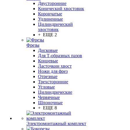
Двусторонние
Конический хвостовик
Корончатые
Удлиненные
Цилиндрический
хвостовик
+ ЕЩЕ 2
Фрезы
Дисковые
Для Т-образных пазов
Концевые
Ласточкин хвост
Ножи для фрез
Отрезные
Трехсторонние
Угловые
Цилиндрические
Червячные
Шпоночные
+ ЕЩЕ 8
Электромонтажный комплект