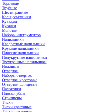
Торцевые
Трубные
Шестигранные
Кольцесъемники
Кувалды
Кусачки
Молотки
Наборы инструментов
Напильники
Квадратные напильники
Круглые напильники
Плоские напильники
Полукруглые напильники
Трехгранные напильники
Ножницы
Отвертки
Наборы отверток
Отвертки крестовые
Отвертки шлицевые
Пассатижи
Плоскогубцы
Стрипперы
Тиски
Тиски крестовые
Тиски слесарные