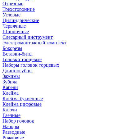
Отрезные
Трехсторонние
Угловые
Цилиндрические
Червячные
Шпоночные
Слесарный инструмент
Электромонтажный комплект
Бокорезы
Вставки-биты
Головки торцевые
Наборы головок торцевых
Длинногубцы
Зажимы
Зубила
Кабели
Клейма
Клейма буквенные
Клейма цифровые
Ключи
Гаечные
Набор головок
Наборы
Разводные
Рожковые