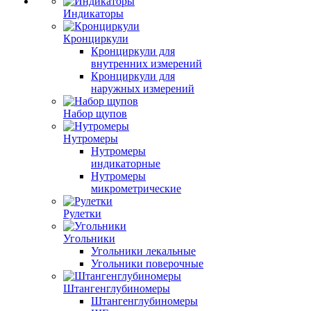
Индикаторы
Кронциркули
Кронциркули для
внутренних измерений
Кронциркули для
наружных измерений
Набор щупов
Нутромеры
Нутромеры
индикаторные
Нутромеры
микрометрические
Рулетки
Угольники
Угольники лекальные
Угольники поверочные
Штангенглубиномеры
Штангенглубиномеры