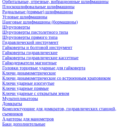
Орбитальные, отрезные, вибрационные шлифмашины
Плоскошлифовальные шлифмашины
Радиальные (прямые) шлифмашины
Угловые шлифмашины
Цанговые шлифмашины (бормашины)
Шуруповерты
Шуруповерты пистолетного типа
Шуруповерты прямого типа
Гидравлический инструмент
Гайковерты и болтовой инструмент
Гайковерты гидравлические
Гайковерты гидравлические кассетные
Гайкодержатели магнитные
Головки торцевые ударные для гайковерта
Ключи динамометрические
Ключи динамометрические со встроенным храповиком
Ключи ударные изогнутые
Ключи ударные прямые
Ключи ударные с открытым зевом
Мультипликаторы
Домкраты
Комплектующие для домкратов, гидравлических станций,
съемников
Адаптеры для манометров
Баки дополнительные