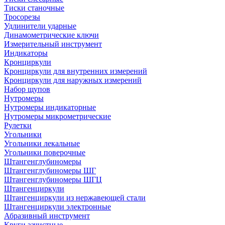
Тиски станочные
Тросорезы
Удлинители ударные
Динамометрические ключи
Измерительный инструмент
Индикаторы
Кронциркули
Кронциркули для внутренних измерений
Кронциркули для наружных измерений
Набор щупов
Нутромеры
Нутромеры индикаторные
Нутромеры микрометрические
Рулетки
Угольники
Угольники лекальные
Угольники поверочные
Штангенглубиномеры
Штангенглубиномеры ШГ
Штангенглубиномеры ШГЦ
Штангенциркули
Штангенциркули из нержавеющей стали
Штангенциркули электронные
Абразивный инструмент
Круги зачистные