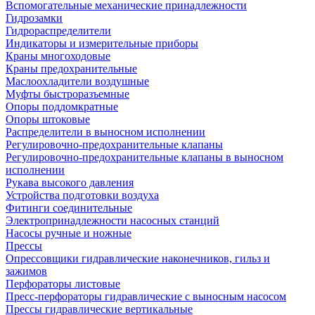
Вспомогательные механические принадлежности
Гидрозамки
Гидрораспределители
Индикаторы и измерительные приборы
Краны многоходовые
Краны предохранительные
Маслоохладители воздушные
Муфты быстроразъемные
Опоры поддомкратные
Опоры штоковые
Распределители в выносном исполнении
Регулировочно-предохранительные клапаны
Регулировочно-предохранительные клапаны в выносном
исполнении
Рукава высокого давления
Устройства подготовки воздуха
Фитинги соединительные
Электропринадлежности насосных станций
Насосы ручные и ножные
Прессы
Опрессовщики гидравлические наконечников, гильз и
зажимов
Перфораторы листовые
Пресс-перфораторы гидравлические с выносным насосом
Прессы гидравлические вертикальные