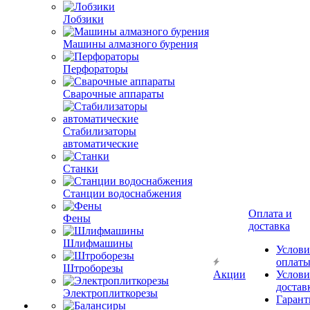
Лобзики
Машины алмазного бурения
Перфораторы
Сварочные аппараты
Стабилизаторы
автоматические
Станки
Станции водоснабжения
Оплата и
Фены
доставка
Шлифмашины
Услови
оплат
Штроборезы
Акции
Услови
достав
Электроплиткорезы
Гарант