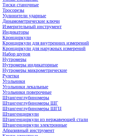
Тиски станочные
Тросорезы
Удлинители ударные
Динамометрические ключи
Измерительный инструмент
Индикаторы
Кронциркули
Кронциркули для внутренних измерений
Кронциркули для наружных измерений
Набор щупов
Нутромеры
Нутромеры индикаторные
Нутромеры микрометрические
Рулетки
Угольники
Угольники лекальные
Угольники поверочные
Штангенглубиномеры
Штангенглубиномеры ШГ
Штангенглубиномеры ШГЦ
Штангенциркули
Штангенциркули из нержавеющей стали
Штангенциркули электронные
Абразивный инструмент
Круги зачистные