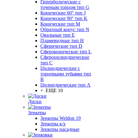
Гиперболические с
точеным торцом тип G
Конические 60° тип J
Конические 90° тип K
Конические тип M
Обратный конус тип N
Овальные тип E
Пламевидные тип H
Сферические тип D
Сфероконические тип L
Сфероцилиндрические
тип C
Цилиндрические с
торцевыми зубьями тип
B
Цилиндрические тип А
+ ЕЩЕ 10
Диски
Зенкеры
Зенкеры Weldon 19
Зенкеры к/х
Зенкеры насадные