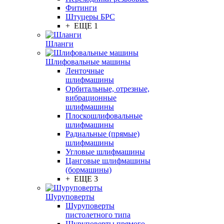
Фитинги
Штуцеры БРС
+ ЕЩЕ 1
Шланги
Шлифовальные машины
Ленточные
шлифмашины
Орбитальные, отрезные,
вибрационные
шлифмашины
Плоскошлифовальные
шлифмашины
Радиальные (прямые)
шлифмашины
Угловые шлифмашины
Цанговые шлифмашины
(бормашины)
+ ЕЩЕ 3
Шуруповерты
Шуруповерты
пистолетного типа
Шуруповерты прямого