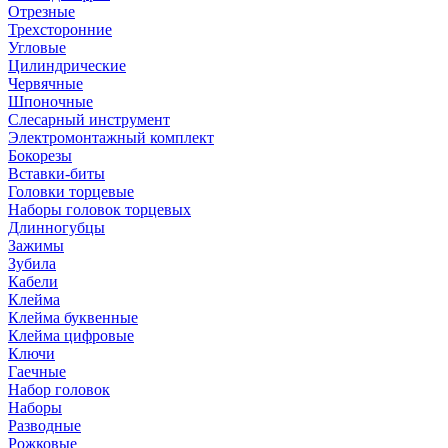
Отрезные
Трехсторонние
Угловые
Цилиндрические
Червячные
Шпоночные
Слесарный инструмент
Электромонтажный комплект
Бокорезы
Вставки-биты
Головки торцевые
Наборы головок торцевых
Длинногубцы
Зажимы
Зубила
Кабели
Клейма
Клейма буквенные
Клейма цифровые
Ключи
Гаечные
Набор головок
Наборы
Разводные
Рожковые