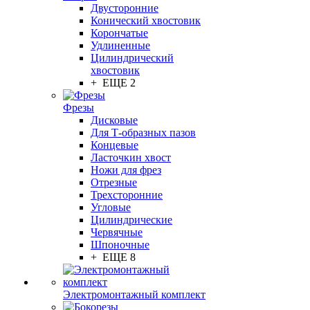
Двусторонние
Конический хвостовик
Корончатые
Удлиненные
Цилиндрический
хвостовик
+ ЕЩЕ 2
Фрезы
Дисковые
Для Т-образных пазов
Концевые
Ласточкин хвост
Ножи для фрез
Отрезные
Трехсторонние
Угловые
Цилиндрические
Червячные
Шпоночные
+ ЕЩЕ 8
Электромонтажный комплект