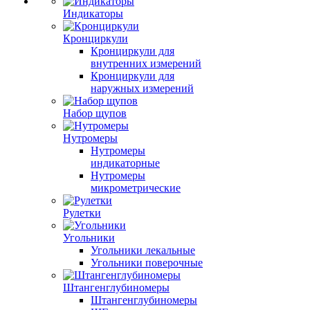
Индикаторы
Кронциркули
Кронциркули для
внутренних измерений
Кронциркули для
наружных измерений
Набор щупов
Нутромеры
Нутромеры
индикаторные
Нутромеры
микрометрические
Рулетки
Угольники
Угольники лекальные
Угольники поверочные
Штангенглубиномеры
Штангенглубиномеры