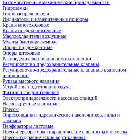
Вспомогательные механические принадлежности
Гидрозамки
Гидрораспределители
Индикаторы и измерительные приборы
Краны многоходовые
Краны предохранительные
Маслоохладители воздушные
Муфты быстроразъемные
Опоры поддомкратные
Опоры штоковые
Распределители в выносном исполнении
Регулировочно-предохранительные клапаны
Регулировочно-предохранительные клапаны в выносном
исполнении
Рукава высокого давления
Устройства подготовки воздуха
Фитинги соединительные
Электропринадлежности насосных станций
Насосы ручные и ножные
Прессы
Опрессовщики гидравлические наконечников, гильз и
зажимов
Перфораторы листовые
Пресс-перфораторы гидравлические с выносным насосом
Прессы гидравлические вертикальные