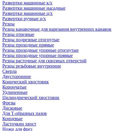
Развертки машинные к/х
Развертки машинные насадные
Развертки машинные ц/х
Развертки ручные ц/х
Резцы
Резцы канавочные для нарезания внутренних канавок
Резцы отрезные
Резцы подрезные отогнутые
Резцы проходные прямые
Резцы проходные упорные отогнутые
Резцы проходные упорные прямые
Резцы расточные для сквозных отверстий
Резцы резьбовые внутренние
Сверла
Двусторонние
Конический хвостовик
Корончатые
Удлиненные
Цилиндрический хвостовик
Фрезы
Дисковые
Для Т-образных пазов
Концевые
Ласточкин хвост
Ножи для фрез