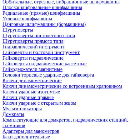
Орбитальные, отрезные, вибрационные шлифмашины
Плоскошлифовальные шлифмашины
Радиальные (прямые) шлифмашины
Угловые шлифмашины
Цанговые шлифмашины (бормашины)
Шуруповерты
Шуруповерты пистолетного типа
Шуруповерты прямого типа
Гидравлический инструмент
Гайковерты и болтовой инструмент
Гайковерты гидравлические
Гайковерты гидравлические кассетные
Гайкодержатели магнитные
Головки торцевые ударные для гайковерта
Ключи динамометрические
Ключи динамометрические со встроенным храповиком
Ключи ударные изогнутые
Ключи ударные прямые
Ключи ударные с открытым зевом
Мультипликаторы
Домкраты
Комплектующие для домкратов, гидравлических станций,
съемников
Адаптеры для манометров
Баки дополнительные