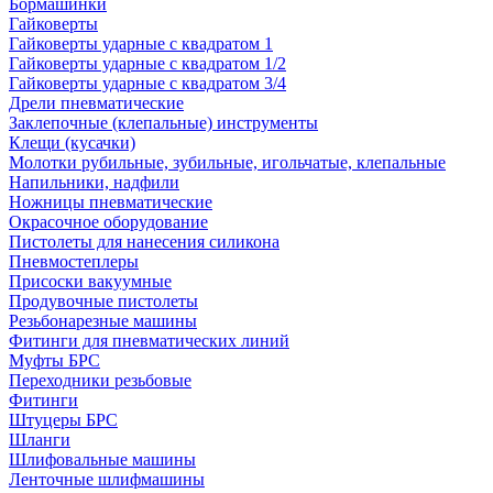
Бормашинки
Гайковерты
Гайковерты ударные с квадратом 1
Гайковерты ударные с квадратом 1/2
Гайковерты ударные с квадратом 3/4
Дрели пневматические
Заклепочные (клепальные) инструменты
Клещи (кусачки)
Молотки рубильные, зубильные, игольчатые, клепальные
Напильники, надфили
Ножницы пневматические
Окрасочное оборудование
Пистолеты для нанесения силикона
Пневмостеплеры
Присоски вакуумные
Продувочные пистолеты
Резьбонарезные машины
Фитинги для пневматических линий
Муфты БРС
Переходники резьбовые
Фитинги
Штуцеры БРС
Шланги
Шлифовальные машины
Ленточные шлифмашины