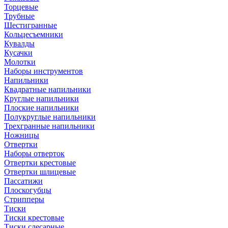
Торцевые
Трубные
Шестигранные
Кольцесъемники
Кувалды
Кусачки
Молотки
Наборы инструментов
Напильники
Квадратные напильники
Круглые напильники
Плоские напильники
Полукруглые напильники
Трехгранные напильники
Ножницы
Отвертки
Наборы отверток
Отвертки крестовые
Отвертки шлицевые
Пассатижи
Плоскогубцы
Стрипперы
Тиски
Тиски крестовые
Тиски слесарные