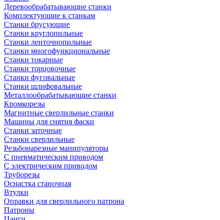
Деревообрабатывающие станки
Комплектующие к станкам
Станки брусующие
Станки круглопильные
Станки ленточнопильные
Станки многофункциональные
Станки токарные
Станки торцовочные
Станки фуговальные
Станки шлифовальные
Металлообрабатывающие станки
Кромкорезы
Магнитные сверлильные станки
Машины для снятия фаски
Станки заточные
Станки сверлильные
Резьбонарезные манипуляторы
С пневматическим приводом
С электрическим приводом
Труборезы
Оснастка станочная
Втулки
Оправки для сверлильного патрона
Патроны
Цанги