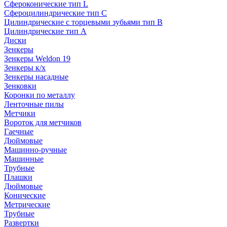
Сфероконические тип L
Сфероцилиндрические тип C
Цилиндрические с торцевыми зубьями тип B
Цилиндрические тип А
Диски
Зенкеры
Зенкеры Weldon 19
Зенкеры к/х
Зенкеры насадные
Зенковки
Коронки по металлу
Ленточные пилы
Метчики
Вороток для метчиков
Гаечные
Дюймовые
Машинно-ручные
Машинные
Трубные
Плашки
Дюймовые
Конические
Метрические
Трубные
Развертки