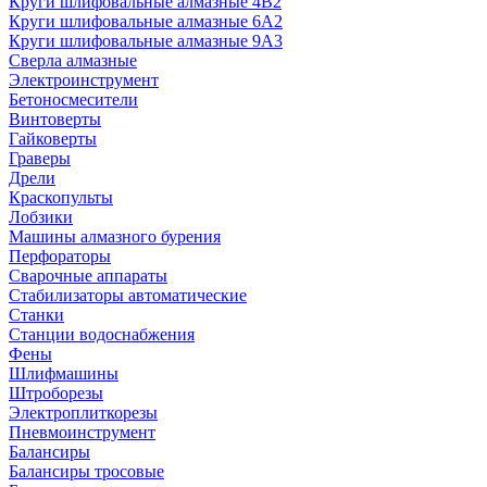
Круги шлифовальные алмазные 4В2
Круги шлифовальные алмазные 6A2
Круги шлифовальные алмазные 9А3
Сверла алмазные
Электроинструмент
Бетоносмесители
Винтоверты
Гайковерты
Граверы
Дрели
Краскопульты
Лобзики
Машины алмазного бурения
Перфораторы
Сварочные аппараты
Стабилизаторы автоматические
Станки
Станции водоснабжения
Фены
Шлифмашины
Штроборезы
Электроплиткорезы
Пневмоинструмент
Балансиры
Балансиры тросовые