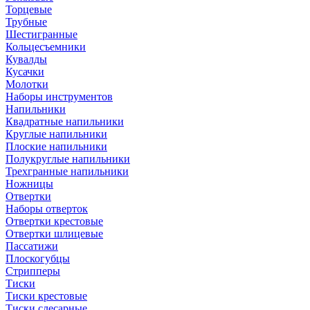
Торцевые
Трубные
Шестигранные
Кольцесъемники
Кувалды
Кусачки
Молотки
Наборы инструментов
Напильники
Квадратные напильники
Круглые напильники
Плоские напильники
Полукруглые напильники
Трехгранные напильники
Ножницы
Отвертки
Наборы отверток
Отвертки крестовые
Отвертки шлицевые
Пассатижи
Плоскогубцы
Стрипперы
Тиски
Тиски крестовые
Тиски слесарные