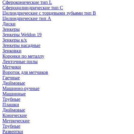
Сфероконические тип L
Сфероцилиндрические тип C
Цилиндрические с торцевыми зубьями тип B
Цилиндрические тип А
Диски
Зенкеры
Зенкеры Weldon 19
Зенкеры к/х
Зенкеры насадные
Зенковки
Коронки по металлу
Ленточные пилы
Метчики
Вороток для метчиков
Гаечные
Дюймовые
Машинно-ручные
Машинные
Трубные
Плашки
Дюймовые
Конические
Метрические
Трубные
Развертки