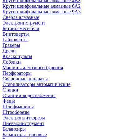
Круги шлифовальные алмазные 4В2
Круги шлифовальные алмазные 6A2
Круги шлифовальные алмазные 9А3
Сверла алмазные
Электроинструмент
Бетоносмесители
Винтоверты
Гайковерты
Граверы
Дрели
Краскопульты
Лобзики
Машины алмазного бурения
Перфораторы
Сварочные аппараты
Стабилизаторы автоматические
Станки
Станции водоснабжения
Фены
Шлифмашины
Штроборезы
Электроплиткорезы
Пневмоинструмент
Балансиры
Балансиры тросовые