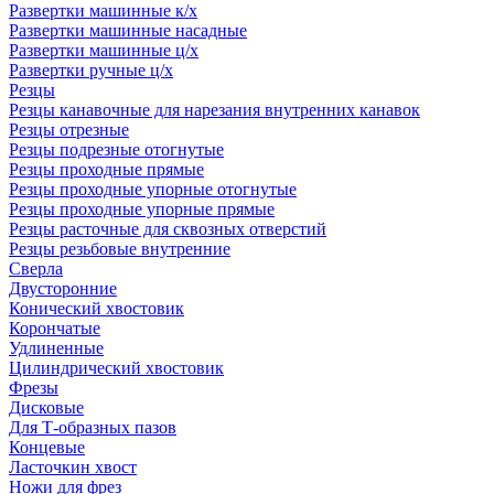
Развертки машинные к/х
Развертки машинные насадные
Развертки машинные ц/х
Развертки ручные ц/х
Резцы
Резцы канавочные для нарезания внутренних канавок
Резцы отрезные
Резцы подрезные отогнутые
Резцы проходные прямые
Резцы проходные упорные отогнутые
Резцы проходные упорные прямые
Резцы расточные для сквозных отверстий
Резцы резьбовые внутренние
Сверла
Двусторонние
Конический хвостовик
Корончатые
Удлиненные
Цилиндрический хвостовик
Фрезы
Дисковые
Для Т-образных пазов
Концевые
Ласточкин хвост
Ножи для фрез