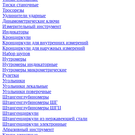
Тиски станочные
Тросорезы
Удлинители ударные
Динамометрические ключи
Измерительный инструмент
Индикаторы
Кронциркули
Кронциркули для внутренних измерений
Кронциркули для наружных измерений
Набор щупов
Нутромеры
Нутромеры индикаторные
Нутромеры микрометрические
Рулетки
Угольники
Угольники лекальные
Угольники поверочные
Штангенглубиномеры
Штангенглубиномеры ШГ
Штангенглубиномеры ШГЦ
Штангенциркули
Штангенциркули из нержавеющей стали
Штангенциркули электронные
Абразивный инструмент
Круги зачистные