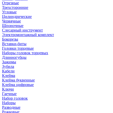
Отрезные
Трехсторонние
Угловые
Цилиндрические
Червячные
Шпоночные
Слесарный инструмент
Электромонтажный комплект
Бокорезы
Вставки-биты
Головки торцевые
Наборы головок торцевых
Длинногубцы
Зажимы
Зубила
Кабели
Клейма
Клейма буквенные
Клейма цифровые
Ключи
Гаечные
Набор головок
Наборы
Разводные
Рожковые