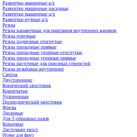
Развертки машинные к/х
Развертки машинные насадные
Развертки машинные ц/х
Развертки ручные ц/х
Резцы
Резцы канавочные для нарезания внутренних канавок
Резцы отрезные
Резцы подрезные отогнутые
Резцы проходные прямые
Резцы проходные упорные отогнутые
Резцы проходные упорные прямые
Резцы расточные для сквозных отверстий
Резцы резьбовые внутренние
Сверла
Двусторонние
Конический хвостовик
Корончатые
Удлиненные
Цилиндрический хвостовик
Фрезы
Дисковые
Для Т-образных пазов
Концевые
Ласточкин хвост
Ножи для фрез