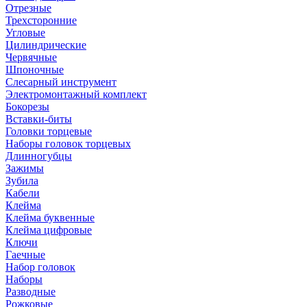
Отрезные
Трехсторонние
Угловые
Цилиндрические
Червячные
Шпоночные
Слесарный инструмент
Электромонтажный комплект
Бокорезы
Вставки-биты
Головки торцевые
Наборы головок торцевых
Длинногубцы
Зажимы
Зубила
Кабели
Клейма
Клейма буквенные
Клейма цифровые
Ключи
Гаечные
Набор головок
Наборы
Разводные
Рожковые