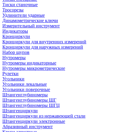
Тиски станочные
Тросорезы
Удлинители ударные
Динамометрические ключи
Измерительный инструмент
Индикаторы
Кронциркули
Кронциркули для внутренних измерений
Кронциркули для наружных измерений
Набор щупов
Нутромеры
Нутромеры индикаторные
Нутромеры микрометрические
Рулетки
Угольники
Угольники лекальные
Угольники поверочные
Штангенглубиномеры
Штангенглубиномеры ШГ
Штангенглубиномеры ШГЦ
Штангенциркули
Штангенциркули из нержавеющей стали
Штангенциркули электронные
Абразивный инструмент
Круги зачистные