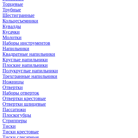
Торцевые
Трубные
Шестигранные
Кольцесъемники
Кувалды
Кусачки
Молотки
Наборы инструментов
Напильники
Квадратные напильники
Круглые напильники
Плоские напильники
Полукруглые напильники
Трехгранные напильники
Ножницы
Отвертки
Наборы отверток
Отвертки крестовые
Отвертки шлицевые
Пассатижи
Плоскогубцы
Стрипперы
Тиски
Тиски крестовые
Тиски слесарные