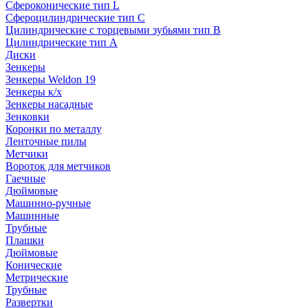
Сфероконические тип L
Сфероцилиндрические тип C
Цилиндрические с торцевыми зубьями тип B
Цилиндрические тип А
Диски
Зенкеры
Зенкеры Weldon 19
Зенкеры к/х
Зенкеры насадные
Зенковки
Коронки по металлу
Ленточные пилы
Метчики
Вороток для метчиков
Гаечные
Дюймовые
Машинно-ручные
Машинные
Трубные
Плашки
Дюймовые
Конические
Метрические
Трубные
Развертки