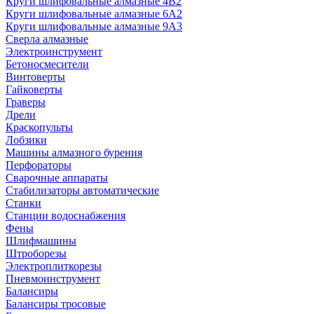
Круги шлифовальные алмазные 4В2
Круги шлифовальные алмазные 6A2
Круги шлифовальные алмазные 9А3
Сверла алмазные
Электроинструмент
Бетоносмесители
Винтоверты
Гайковерты
Граверы
Дрели
Краскопульты
Лобзики
Машины алмазного бурения
Перфораторы
Сварочные аппараты
Стабилизаторы автоматические
Станки
Станции водоснабжения
Фены
Шлифмашины
Штроборезы
Электроплиткорезы
Пневмоинструмент
Балансиры
Балансиры тросовые