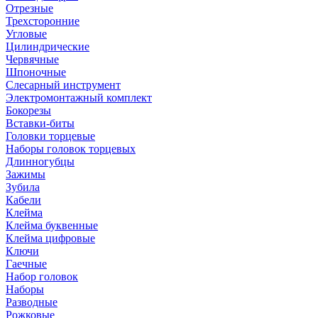
Отрезные
Трехсторонние
Угловые
Цилиндрические
Червячные
Шпоночные
Слесарный инструмент
Электромонтажный комплект
Бокорезы
Вставки-биты
Головки торцевые
Наборы головок торцевых
Длинногубцы
Зажимы
Зубила
Кабели
Клейма
Клейма буквенные
Клейма цифровые
Ключи
Гаечные
Набор головок
Наборы
Разводные
Рожковые