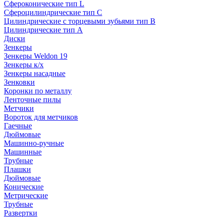
Сфероконические тип L
Сфероцилиндрические тип C
Цилиндрические с торцевыми зубьями тип B
Цилиндрические тип А
Диски
Зенкеры
Зенкеры Weldon 19
Зенкеры к/х
Зенкеры насадные
Зенковки
Коронки по металлу
Ленточные пилы
Метчики
Вороток для метчиков
Гаечные
Дюймовые
Машинно-ручные
Машинные
Трубные
Плашки
Дюймовые
Конические
Метрические
Трубные
Развертки