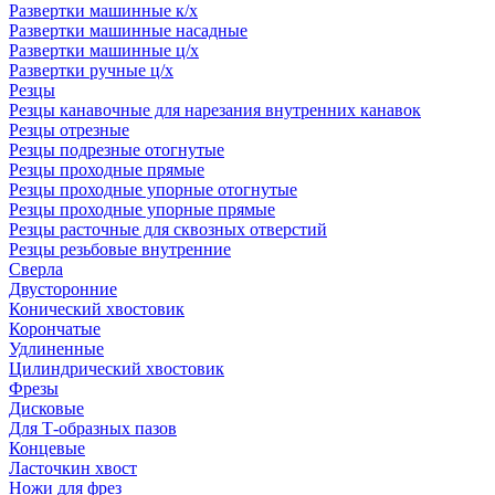
Развертки машинные к/х
Развертки машинные насадные
Развертки машинные ц/х
Развертки ручные ц/х
Резцы
Резцы канавочные для нарезания внутренних канавок
Резцы отрезные
Резцы подрезные отогнутые
Резцы проходные прямые
Резцы проходные упорные отогнутые
Резцы проходные упорные прямые
Резцы расточные для сквозных отверстий
Резцы резьбовые внутренние
Сверла
Двусторонние
Конический хвостовик
Корончатые
Удлиненные
Цилиндрический хвостовик
Фрезы
Дисковые
Для Т-образных пазов
Концевые
Ласточкин хвост
Ножи для фрез