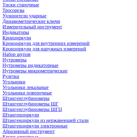
Тиски станочные
Тросорезы
Удлинители ударные
Динамометрические ключи
Измерительный инструмент
Индикаторы
Кронциркули
Кронциркули для внутренних измерений
Кронциркули для наружных измерений
Набор щупов
Нутромеры
Нутромеры индикаторные
Нутромеры микрометрические
Рулетки
Угольники
Угольники лекальные
Угольники поверочные
Штангенглубиномеры
Штангенглубиномеры ШГ
Штангенглубиномеры ШГЦ
Штангенциркули
Штангенциркули из нержавеющей стали
Штангенциркули электронные
Абразивный инструмент
Круги зачистные