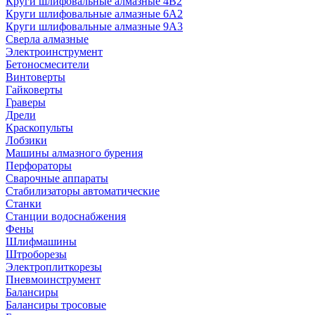
Круги шлифовальные алмазные 4В2
Круги шлифовальные алмазные 6A2
Круги шлифовальные алмазные 9А3
Сверла алмазные
Электроинструмент
Бетоносмесители
Винтоверты
Гайковерты
Граверы
Дрели
Краскопульты
Лобзики
Машины алмазного бурения
Перфораторы
Сварочные аппараты
Стабилизаторы автоматические
Станки
Станции водоснабжения
Фены
Шлифмашины
Штроборезы
Электроплиткорезы
Пневмоинструмент
Балансиры
Балансиры тросовые