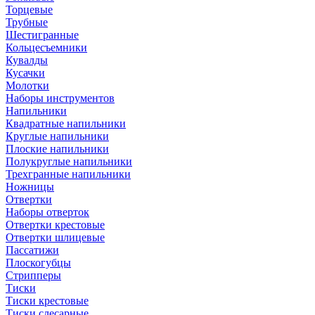
Торцевые
Трубные
Шестигранные
Кольцесъемники
Кувалды
Кусачки
Молотки
Наборы инструментов
Напильники
Квадратные напильники
Круглые напильники
Плоские напильники
Полукруглые напильники
Трехгранные напильники
Ножницы
Отвертки
Наборы отверток
Отвертки крестовые
Отвертки шлицевые
Пассатижи
Плоскогубцы
Стрипперы
Тиски
Тиски крестовые
Тиски слесарные