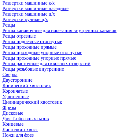
Развертки машинные к/х
Развертки машинные насадные
Развертки машинные ц/х
Развертки ручные ц/х
Резцы
Резцы канавочные для нарезания внутренних канавок
Резцы отрезные
Резцы подрезные отогнутые
Резцы проходные прямые
Резцы проходные упорные отогнутые
Резцы проходные упорные прямые
Резцы расточные для сквозных отверстий
Резцы резьбовые внутренние
Сверла
Двусторонние
Конический хвостовик
Корончатые
Удлиненные
Цилиндрический хвостовик
Фрезы
Дисковые
Для Т-образных пазов
Концевые
Ласточкин хвост
Ножи для фрез