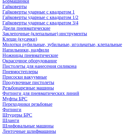
Бормашинки
Гайковерты
Гайковерты ударные с квадратом 1
Гайковерты ударные с квадратом 1/2
Гайковерты ударные с квадратом 3/4
Дрели пневматические
Заклепочные (клепальные) инструменты
Клещи (кусачки)
Молотки рубильные, зубильные, игольчатые, клепальные
Напильники, надфили
Ножницы пневматические
Окрасочное оборудование
Пистолеты для нанесения силикона
Пневмостеплеры
Присоски вакуумные
Продувочные пистолеты
Резьбонарезные машины
Фитинги для пневматических линий
Муфты БРС
Переходники резьбовые
Фитинги
Штуцеры БРС
Шланги
Шлифовальные машины
Ленточные шлифмашины