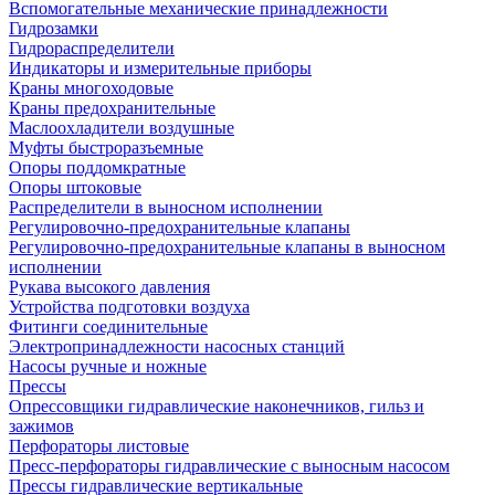
Вспомогательные механические принадлежности
Гидрозамки
Гидрораспределители
Индикаторы и измерительные приборы
Краны многоходовые
Краны предохранительные
Маслоохладители воздушные
Муфты быстроразъемные
Опоры поддомкратные
Опоры штоковые
Распределители в выносном исполнении
Регулировочно-предохранительные клапаны
Регулировочно-предохранительные клапаны в выносном
исполнении
Рукава высокого давления
Устройства подготовки воздуха
Фитинги соединительные
Электропринадлежности насосных станций
Насосы ручные и ножные
Прессы
Опрессовщики гидравлические наконечников, гильз и
зажимов
Перфораторы листовые
Пресс-перфораторы гидравлические с выносным насосом
Прессы гидравлические вертикальные