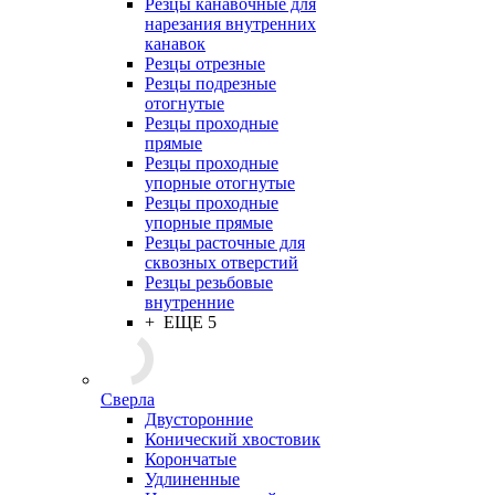
Резцы канавочные для
нарезания внутренних
канавок
Резцы отрезные
Резцы подрезные
отогнутые
Резцы проходные
прямые
Резцы проходные
упорные отогнутые
Резцы проходные
упорные прямые
Резцы расточные для
сквозных отверстий
Резцы резьбовые
внутренние
+ ЕЩЕ 5
Сверла
Двусторонние
Конический хвостовик
Корончатые
Удлиненные