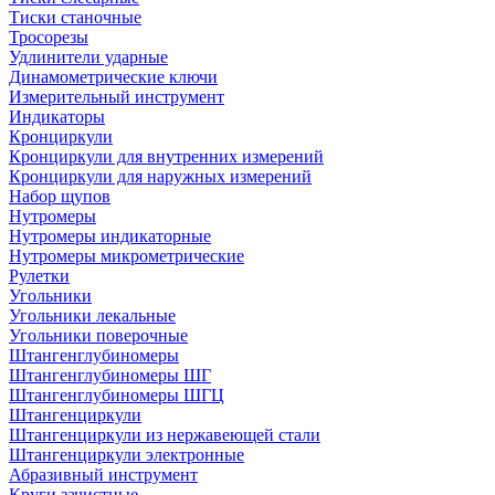
Тиски станочные
Тросорезы
Удлинители ударные
Динамометрические ключи
Измерительный инструмент
Индикаторы
Кронциркули
Кронциркули для внутренних измерений
Кронциркули для наружных измерений
Набор щупов
Нутромеры
Нутромеры индикаторные
Нутромеры микрометрические
Рулетки
Угольники
Угольники лекальные
Угольники поверочные
Штангенглубиномеры
Штангенглубиномеры ШГ
Штангенглубиномеры ШГЦ
Штангенциркули
Штангенциркули из нержавеющей стали
Штангенциркули электронные
Абразивный инструмент
Круги зачистные