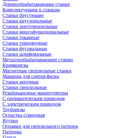
Деревообрабатывающие станки
Комплектующие к станкам
Станки брусующие
Станки круглопильные
Станки ленточнопильные
Станки многофункциональные
Станки токарные
Станки торцовочные
Станки фуговальные
Станки шлифовальные
Металлообрабатывающие станки
Кромкорезы
Магнитные сверлильные станки
Машины для снятия фаски
Станки заточные
Станки сверлильные
Резьбонарезные манипуляторы
С пневматическим приводом
С электрическим приводом
Труборезы
Оснастка станочная
Втулки
Оправки для сверлильного патрона
Патроны
Цанги