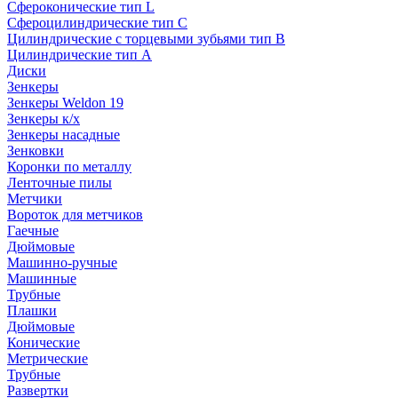
Сфероконические тип L
Сфероцилиндрические тип C
Цилиндрические с торцевыми зубьями тип B
Цилиндрические тип А
Диски
Зенкеры
Зенкеры Weldon 19
Зенкеры к/х
Зенкеры насадные
Зенковки
Коронки по металлу
Ленточные пилы
Метчики
Вороток для метчиков
Гаечные
Дюймовые
Машинно-ручные
Машинные
Трубные
Плашки
Дюймовые
Конические
Метрические
Трубные
Развертки