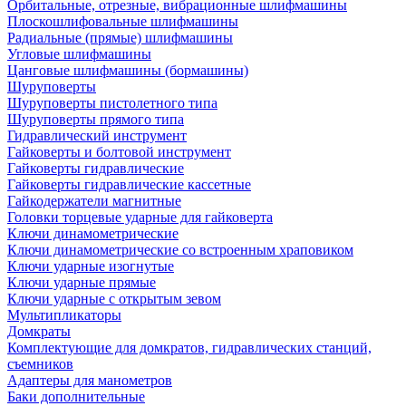
Орбитальные, отрезные, вибрационные шлифмашины
Плоскошлифовальные шлифмашины
Радиальные (прямые) шлифмашины
Угловые шлифмашины
Цанговые шлифмашины (бормашины)
Шуруповерты
Шуруповерты пистолетного типа
Шуруповерты прямого типа
Гидравлический инструмент
Гайковерты и болтовой инструмент
Гайковерты гидравлические
Гайковерты гидравлические кассетные
Гайкодержатели магнитные
Головки торцевые ударные для гайковерта
Ключи динамометрические
Ключи динамометрические со встроенным храповиком
Ключи ударные изогнутые
Ключи ударные прямые
Ключи ударные с открытым зевом
Мультипликаторы
Домкраты
Комплектующие для домкратов, гидравлических станций,
съемников
Адаптеры для манометров
Баки дополнительные