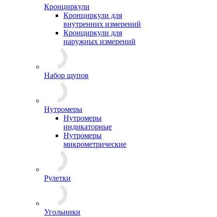
Кронциркули
Кронциркули для
внутренних измерений
Кронциркули для
наружных измерений
Набор щупов
Нутромеры
Нутромеры
индикаторные
Нутромеры
микрометрические
Рулетки
Угольники