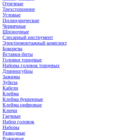
Отрезные
Трехсторонние
Угловые
Цилиндрические
Червячные
Шпоночные
Слесарный инструмент
Электромонтажный комплект
Бокорезы
Вставки-биты
Головки торцевые
Наборы головок торцевых
Длинногубцы
Зажимы
Зубила
Кабели
Клейма
Клейма буквенные
Клейма цифровые
Ключи
Гаечные
Набор головок
Наборы
Разводные
Рожковые