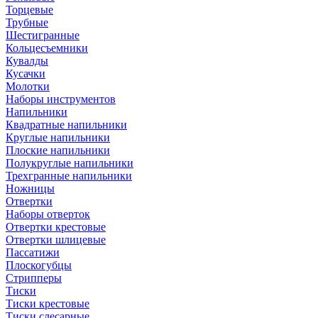
Торцевые
Трубные
Шестигранные
Кольцесъемники
Кувалды
Кусачки
Молотки
Наборы инструментов
Напильники
Квадратные напильники
Круглые напильники
Плоские напильники
Полукруглые напильники
Трехгранные напильники
Ножницы
Отвертки
Наборы отверток
Отвертки крестовые
Отвертки шлицевые
Пассатижи
Плоскогубцы
Стрипперы
Тиски
Тиски крестовые
Тиски слесарные