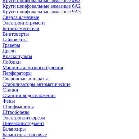
Круги шлифовальные алмазные 4В2
Круги шлифовальные алмазные 6A2
Круги шлифовальные алмазные 9А3
Сверла алмазные
Электроинструмент
Бетоносмесители
Винтоверты
Гайковерты
Граверы
Дрели
Краскопульты
Лобзики
Машины алмазного бурения
Перфораторы
Сварочные аппараты
Стабилизаторы автоматические
Станки
Станции водоснабжения
Фены
Шлифмашины
Штроборезы
Электроплиткорезы
Пневмоинструмент
Балансиры
Балансиры тросовые