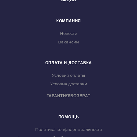
Размер рабочего стола: 385х395 мм;
Водяное охлаждение: поддон для воды;
Посадочный диаметр: 22.2 мм;
КОМПАНИЯ
Питание: от сети;
Новости
Вакансии
ОПЛАТА И ДОСТАВКА
Условия оплаты
Условия доставки
ГАРАНТИЯ/ВОЗВРАТ
ПОМОЩЬ
Политика конфиденциальности