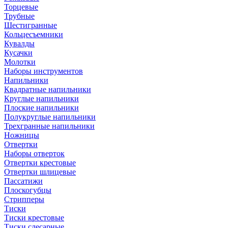
Торцевые
Трубные
Шестигранные
Кольцесъемники
Кувалды
Кусачки
Молотки
Наборы инструментов
Напильники
Квадратные напильники
Круглые напильники
Плоские напильники
Полукруглые напильники
Трехгранные напильники
Ножницы
Отвертки
Наборы отверток
Отвертки крестовые
Отвертки шлицевые
Пассатижи
Плоскогубцы
Стрипперы
Тиски
Тиски крестовые
Тиски слесарные