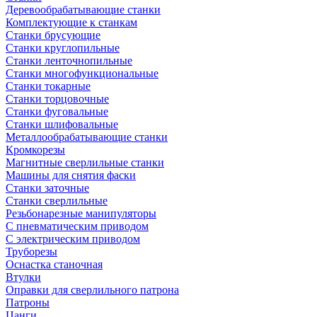
Деревообрабатывающие станки
Комплектующие к станкам
Станки брусующие
Станки круглопильные
Станки ленточнопильные
Станки многофункциональные
Станки токарные
Станки торцовочные
Станки фуговальные
Станки шлифовальные
Металлообрабатывающие станки
Кромкорезы
Магнитные сверлильные станки
Машины для снятия фаски
Станки заточные
Станки сверлильные
Резьбонарезные манипуляторы
С пневматическим приводом
С электрическим приводом
Труборезы
Оснастка станочная
Втулки
Оправки для сверлильного патрона
Патроны
Цанги