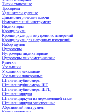
Тиски станочные
Тросорезы
Удлинители ударные
Динамометрические ключи
Измерительный инструмент
Индикаторы
Кронциркули
Кронциркули для внутренних измерений
Кронциркули для наружных измерений
Набор щупов
Нутромеры
Нутромеры индикаторные
Нутромеры микрометрические
Рулетки
Угольники
Угольники лекальные
Угольники поверочные
Штангенглубиномеры
Штангенглубиномеры ШГ
Штангенглубиномеры ШГЦ
Штангенциркули
Штангенциркули из нержавеющей стали
Штангенциркули электронные
Абразивный инструмент
Круги зачистные