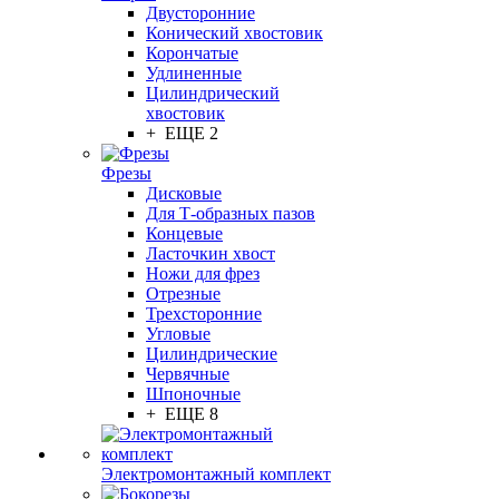
Двусторонние
Конический хвостовик
Корончатые
Удлиненные
Цилиндрический
хвостовик
+ ЕЩЕ 2
Фрезы
Дисковые
Для Т-образных пазов
Концевые
Ласточкин хвост
Ножи для фрез
Отрезные
Трехсторонние
Угловые
Цилиндрические
Червячные
Шпоночные
+ ЕЩЕ 8
Электромонтажный комплект