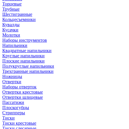
Торцевые
Трубные
Шестигранные
Кольцесъемники
Кувалды
Кусачки
Молотки
Наборы инструментов
Напильники
Квадратные напильники
Круглые напильники
Плоские напильники
Полукруглые напильники
Трехгранные напильники
Ножницы
Отвертки
Наборы отверток
Отвертки крестовые
Отвертки шлицевые
Пассатижи
Плоскогубцы
Стрипперы
Тиски
Тиски крестовые
Тиски слесарные