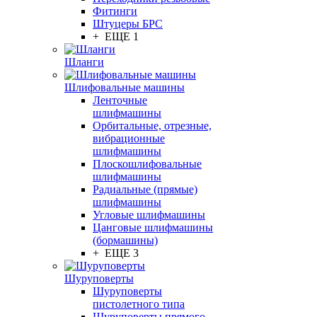
Фитинги
Штуцеры БРС
+ ЕЩЕ 1
Шланги
Шлифовальные машины
Ленточные
шлифмашины
Орбитальные, отрезные,
вибрационные
шлифмашины
Плоскошлифовальные
шлифмашины
Радиальные (прямые)
шлифмашины
Угловые шлифмашины
Цанговые шлифмашины
(бормашины)
+ ЕЩЕ 3
Шуруповерты
Шуруповерты
пистолетного типа
Шуруповерты прямого