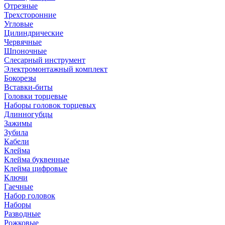
Отрезные
Трехсторонние
Угловые
Цилиндрические
Червячные
Шпоночные
Слесарный инструмент
Электромонтажный комплект
Бокорезы
Вставки-биты
Головки торцевые
Наборы головок торцевых
Длинногубцы
Зажимы
Зубила
Кабели
Клейма
Клейма буквенные
Клейма цифровые
Ключи
Гаечные
Набор головок
Наборы
Разводные
Рожковые