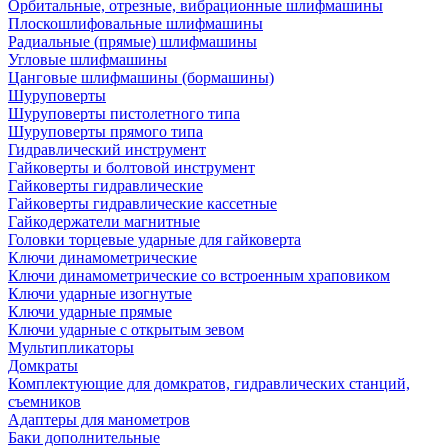
Орбитальные, отрезные, вибрационные шлифмашины
Плоскошлифовальные шлифмашины
Радиальные (прямые) шлифмашины
Угловые шлифмашины
Цанговые шлифмашины (бормашины)
Шуруповерты
Шуруповерты пистолетного типа
Шуруповерты прямого типа
Гидравлический инструмент
Гайковерты и болтовой инструмент
Гайковерты гидравлические
Гайковерты гидравлические кассетные
Гайкодержатели магнитные
Головки торцевые ударные для гайковерта
Ключи динамометрические
Ключи динамометрические со встроенным храповиком
Ключи ударные изогнутые
Ключи ударные прямые
Ключи ударные с открытым зевом
Мультипликаторы
Домкраты
Комплектующие для домкратов, гидравлических станций,
съемников
Адаптеры для манометров
Баки дополнительные