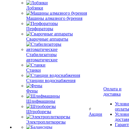
Лобзики
Машины алмазного бурения
Перфораторы
Сварочные аппараты
Стабилизаторы
автоматические
Станки
Станции водоснабжения
Оплата и
Фены
доставка
Шлифмашины
Услови
оплат
Штроборезы
Акции
Услови
достав
Электроплиткорезы
Гарант