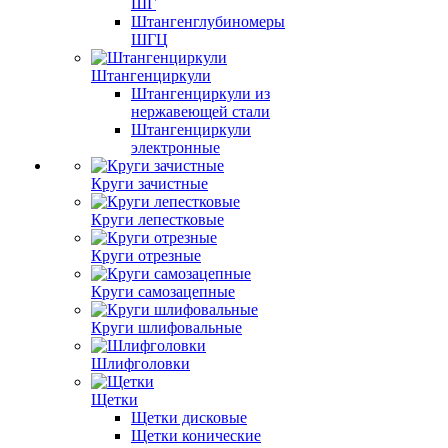
ШГ
Штангенглубиномеры
ШГЦ
Штангенциркули
Штангенциркули из
нержавеющей стали
Штангенциркули
электронные
Круги зачистные
Круги лепестковые
Круги отрезные
Круги самозацепные
Круги шлифовальные
Шлифголовки
Щетки
Щетки дисковые
Щетки конические