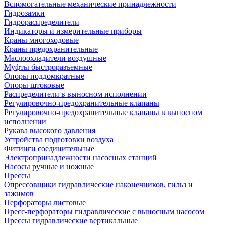
Вспомогательные механические принадлежности
Гидрозамки
Гидрораспределители
Индикаторы и измерительные приборы
Краны многоходовые
Краны предохранительные
Маслоохладители воздушные
Муфты быстроразъемные
Опоры поддомкратные
Опоры штоковые
Распределители в выносном исполнении
Регулировочно-предохранительные клапаны
Регулировочно-предохранительные клапаны в выносном
исполнении
Рукава высокого давления
Устройства подготовки воздуха
Фитинги соединительные
Электропринадлежности насосных станций
Насосы ручные и ножные
Прессы
Опрессовщики гидравлические наконечников, гильз и
зажимов
Перфораторы листовые
Пресс-перфораторы гидравлические с выносным насосом
Прессы гидравлические вертикальные