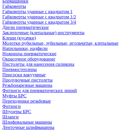
Бормашинки
Гайковерты
Гайковерты ударные с квадратом 1
Гайковерты ударные с квадратом 1/2
Гайковерты ударные с квадратом 3/4
Дрели пневматические
Заклепочные (клепальные) инструменты
Клещи (кусачки)
Молотки рубильные, зубильные, игольчатые, клепальные
Напильники, надфили
Ножницы пневматические
Окрасочное оборудование
Пистолеты для нанесения силикона
Пневмостеплеры
Присоски вакуумные
Продувочные пистолеты
Резьбонарезные машины
Фитинги для пневматических линий
Муфты БРС
Переходники резьбовые
Фитинги
Штуцеры БРС
Шланги
Шлифовальные машины
Ленточные шлифмашины