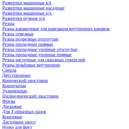
Развертки машинные к/х
Развертки машинные насадные
Развертки машинные ц/х
Развертки ручные ц/х
Резцы
Резцы канавочные для нарезания внутренних канавок
Резцы отрезные
Резцы подрезные отогнутые
Резцы проходные прямые
Резцы проходные упорные отогнутые
Резцы проходные упорные прямые
Резцы расточные для сквозных отверстий
Резцы резьбовые внутренние
Сверла
Двусторонние
Конический хвостовик
Корончатые
Удлиненные
Цилиндрический хвостовик
Фрезы
Дисковые
Для Т-образных пазов
Концевые
Ласточкин хвост
Ножи для фрез