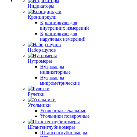
Индикаторы
Кронциркули
Кронциркули для
внутренних измерений
Кронциркули для
наружных измерений
Набор щупов
Нутромеры
Нутромеры
индикаторные
Нутромеры
микрометрические
Рулетки
Угольники
Угольники лекальные
Угольники поверочные
Штангенглубиномеры
Штангенглубиномеры