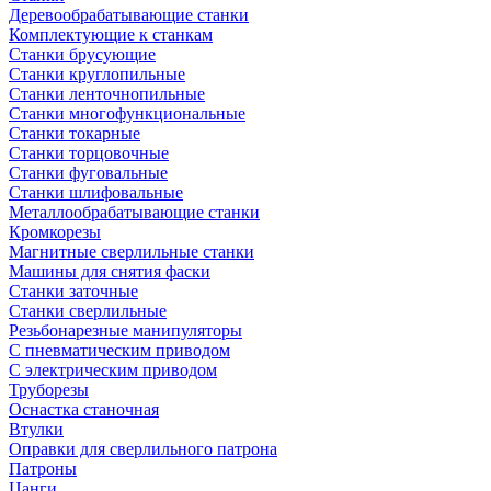
Деревообрабатывающие станки
Комплектующие к станкам
Станки брусующие
Станки круглопильные
Станки ленточнопильные
Станки многофункциональные
Станки токарные
Станки торцовочные
Станки фуговальные
Станки шлифовальные
Металлообрабатывающие станки
Кромкорезы
Магнитные сверлильные станки
Машины для снятия фаски
Станки заточные
Станки сверлильные
Резьбонарезные манипуляторы
С пневматическим приводом
С электрическим приводом
Труборезы
Оснастка станочная
Втулки
Оправки для сверлильного патрона
Патроны
Цанги