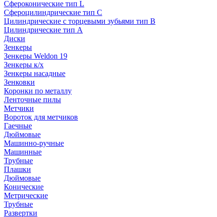
Сфероконические тип L
Сфероцилиндрические тип C
Цилиндрические с торцевыми зубьями тип B
Цилиндрические тип А
Диски
Зенкеры
Зенкеры Weldon 19
Зенкеры к/х
Зенкеры насадные
Зенковки
Коронки по металлу
Ленточные пилы
Метчики
Вороток для метчиков
Гаечные
Дюймовые
Машинно-ручные
Машинные
Трубные
Плашки
Дюймовые
Конические
Метрические
Трубные
Развертки