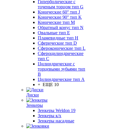
Гиперболические с
точеным торцом тип G
Конические 60° тип J
Конические 90° тип K
Конические тип M
Обратный конус тип N
Овальные тип E
Пламевидные тип H
Сферические тип D
Сфероконические тип L
Сфероцилиндрические
тип C
Цилиндрические с
торцевыми зубьями тип
B
Цилиндрические тип А
+ ЕЩЕ 10
Диски
Зенкеры
Зенкеры Weldon 19
Зенкеры к/х
Зенкеры насадные