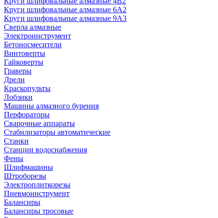
Круги шлифовальные алмазные 4В2
Круги шлифовальные алмазные 6A2
Круги шлифовальные алмазные 9А3
Сверла алмазные
Электроинструмент
Бетоносмесители
Винтоверты
Гайковерты
Граверы
Дрели
Краскопульты
Лобзики
Машины алмазного бурения
Перфораторы
Сварочные аппараты
Стабилизаторы автоматические
Станки
Станции водоснабжения
Фены
Шлифмашины
Штроборезы
Электроплиткорезы
Пневмоинструмент
Балансиры
Балансиры тросовые