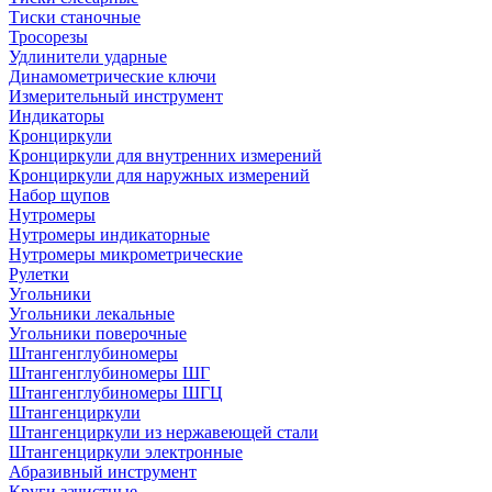
Тиски станочные
Тросорезы
Удлинители ударные
Динамометрические ключи
Измерительный инструмент
Индикаторы
Кронциркули
Кронциркули для внутренних измерений
Кронциркули для наружных измерений
Набор щупов
Нутромеры
Нутромеры индикаторные
Нутромеры микрометрические
Рулетки
Угольники
Угольники лекальные
Угольники поверочные
Штангенглубиномеры
Штангенглубиномеры ШГ
Штангенглубиномеры ШГЦ
Штангенциркули
Штангенциркули из нержавеющей стали
Штангенциркули электронные
Абразивный инструмент
Круги зачистные