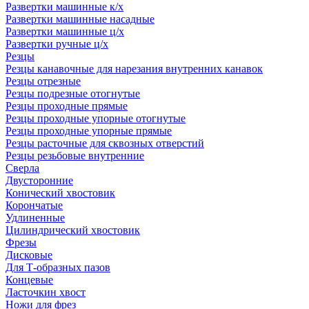
Развертки машинные к/х
Развертки машинные насадные
Развертки машинные ц/х
Развертки ручные ц/х
Резцы
Резцы канавочные для нарезания внутренних канавок
Резцы отрезные
Резцы подрезные отогнутые
Резцы проходные прямые
Резцы проходные упорные отогнутые
Резцы проходные упорные прямые
Резцы расточные для сквозных отверстий
Резцы резьбовые внутренние
Сверла
Двусторонние
Конический хвостовик
Корончатые
Удлиненные
Цилиндрический хвостовик
Фрезы
Дисковые
Для Т-образных пазов
Концевые
Ласточкин хвост
Ножи для фрез