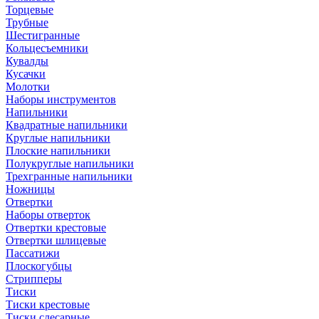
Торцевые
Трубные
Шестигранные
Кольцесъемники
Кувалды
Кусачки
Молотки
Наборы инструментов
Напильники
Квадратные напильники
Круглые напильники
Плоские напильники
Полукруглые напильники
Трехгранные напильники
Ножницы
Отвертки
Наборы отверток
Отвертки крестовые
Отвертки шлицевые
Пассатижи
Плоскогубцы
Стрипперы
Тиски
Тиски крестовые
Тиски слесарные