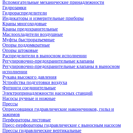
Вспомогательные механические принадлежности
Гидрозамки
Гидрораспределители
Индикаторы и измерительные приборы
Краны многоходовые
Краны предохранительные
Маслоохладители воздушные
Муфты быстроразъемные
Опоры поддомкратные
Опоры штоковые
Распределители в выносном исполнении
Регулировочно-предохранительные клапаны
Регулировочно-предохранительные клапаны в выносном
исполнении
Рукава высокого давления
Устройства подготовки воздуха
Фитинги соединительные
Электропринадлежности насосных станций
Насосы ручные и ножные
Прессы
Опрессовщики гидравлические наконечников, гильз и
зажимов
Перфораторы листовые
Пресс-перфораторы гидравлические с выносным насосом
Прессы гидравлические вертикальные