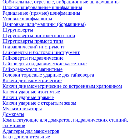
Орбитальные, отрезные, вибрационные шлифмашины
Плоскошлифовальные шлифмашины
Радиальные (прямые) шлифмашины
Угловые шлифмашины
Цанговые шлифмашины (бормашины)
Шуруповерты
Шуруповерты пистолетного типа
Шуруповерты прямого типа
Гидравлический инструмент
Гайковерты и болтовой инструмент
Гайковерты гидравлические
Гайковерты гидравлические кассетные
Гайкодержатели магнитные
Головки торцевые ударные для гайковерта
Ключи динамометрические
Ключи динамометрические со встроенным храповиком
Ключи ударные изогнутые
Ключи ударные прямые
Ключи ударные с открытым зевом
Мультипликаторы
Домкраты
Комплектующие для домкратов, гидравлических станций,
съемников
Адаптеры для манометров
Баки дополнительные