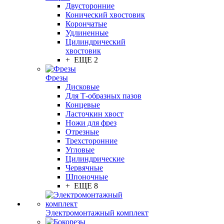
Двусторонние
Конический хвостовик
Корончатые
Удлиненные
Цилиндрический
хвостовик
+ ЕЩЕ 2
Фрезы
Дисковые
Для Т-образных пазов
Концевые
Ласточкин хвост
Ножи для фрез
Отрезные
Трехсторонние
Угловые
Цилиндрические
Червячные
Шпоночные
+ ЕЩЕ 8
Электромонтажный комплект