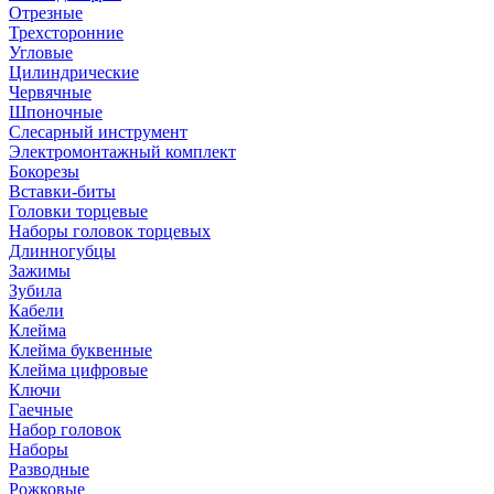
Отрезные
Трехсторонние
Угловые
Цилиндрические
Червячные
Шпоночные
Слесарный инструмент
Электромонтажный комплект
Бокорезы
Вставки-биты
Головки торцевые
Наборы головок торцевых
Длинногубцы
Зажимы
Зубила
Кабели
Клейма
Клейма буквенные
Клейма цифровые
Ключи
Гаечные
Набор головок
Наборы
Разводные
Рожковые