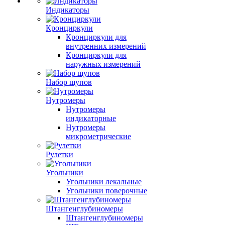
Индикаторы
Кронциркули
Кронциркули для
внутренних измерений
Кронциркули для
наружных измерений
Набор щупов
Нутромеры
Нутромеры
индикаторные
Нутромеры
микрометрические
Рулетки
Угольники
Угольники лекальные
Угольники поверочные
Штангенглубиномеры
Штангенглубиномеры