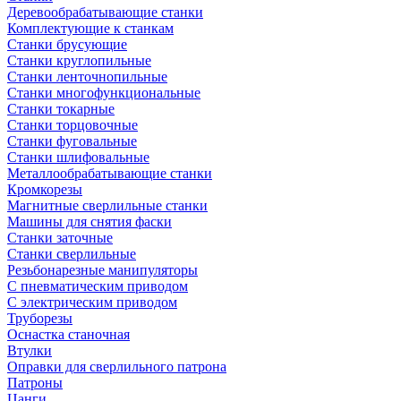
Деревообрабатывающие станки
Комплектующие к станкам
Станки брусующие
Станки круглопильные
Станки ленточнопильные
Станки многофункциональные
Станки токарные
Станки торцовочные
Станки фуговальные
Станки шлифовальные
Металлообрабатывающие станки
Кромкорезы
Магнитные сверлильные станки
Машины для снятия фаски
Станки заточные
Станки сверлильные
Резьбонарезные манипуляторы
С пневматическим приводом
С электрическим приводом
Труборезы
Оснастка станочная
Втулки
Оправки для сверлильного патрона
Патроны
Цанги