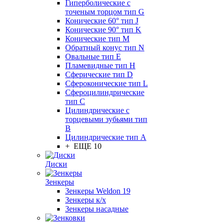
Гиперболические с
точеным торцом тип G
Конические 60° тип J
Конические 90° тип K
Конические тип M
Обратный конус тип N
Овальные тип E
Пламевидные тип H
Сферические тип D
Сфероконические тип L
Сфероцилиндрические
тип C
Цилиндрические с
торцевыми зубьями тип
B
Цилиндрические тип А
+ ЕЩЕ 10
Диски
Зенкеры
Зенкеры Weldon 19
Зенкеры к/х
Зенкеры насадные