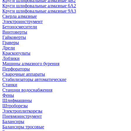
Круги шлифовальные алмазные 4В2
Круги шлифовальные алмазные 6A2
Круги шлифовальные алмазные 9А3
Сверла алмазные
Электроинструмент
Бетоносмесители
Винтоверты
Гайковерты
Граверы
Дрели
Краскопульты
Лобзики
Машины алмазного бурения
Перфораторы
Сварочные аппараты
Стабилизаторы автоматические
Станки
Станции водоснабжения
Фены
Шлифмашины
Штроборезы
Электроплиткорезы
Пневмоинструмент
Балансиры
Балансиры тросовые