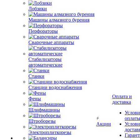
Лобзики
Машины алмазного бурения
Перфораторы
Сварочные аппараты
Стабилизаторы
автоматические
Станки
Станции водоснабжения
Оплата и
Фены
доставка
Шлифмашины
Услови
оплат
Штроборезы
Акции
Услови
достав
Электроплиткорезы
Гарант