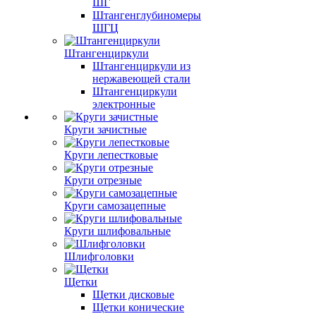
ШГ
Штангенглубиномеры
ШГЦ
Штангенциркули
Штангенциркули из
нержавеющей стали
Штангенциркули
электронные
Круги зачистные
Круги лепестковые
Круги отрезные
Круги самозацепные
Круги шлифовальные
Шлифголовки
Щетки
Щетки дисковые
Щетки конические