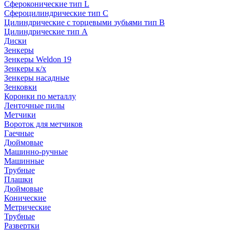
Сфероконические тип L
Сфероцилиндрические тип C
Цилиндрические с торцевыми зубьями тип B
Цилиндрические тип А
Диски
Зенкеры
Зенкеры Weldon 19
Зенкеры к/х
Зенкеры насадные
Зенковки
Коронки по металлу
Ленточные пилы
Метчики
Вороток для метчиков
Гаечные
Дюймовые
Машинно-ручные
Машинные
Трубные
Плашки
Дюймовые
Конические
Метрические
Трубные
Развертки