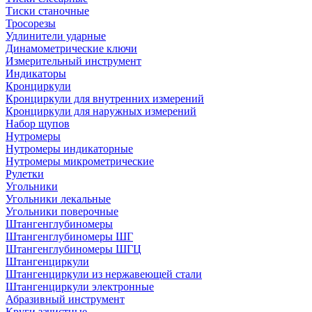
Тиски станочные
Тросорезы
Удлинители ударные
Динамометрические ключи
Измерительный инструмент
Индикаторы
Кронциркули
Кронциркули для внутренних измерений
Кронциркули для наружных измерений
Набор щупов
Нутромеры
Нутромеры индикаторные
Нутромеры микрометрические
Рулетки
Угольники
Угольники лекальные
Угольники поверочные
Штангенглубиномеры
Штангенглубиномеры ШГ
Штангенглубиномеры ШГЦ
Штангенциркули
Штангенциркули из нержавеющей стали
Штангенциркули электронные
Абразивный инструмент
Круги зачистные