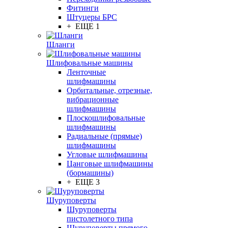
Фитинги
Штуцеры БРС
+ ЕЩЕ 1
Шланги
Шлифовальные машины
Ленточные
шлифмашины
Орбитальные, отрезные,
вибрационные
шлифмашины
Плоскошлифовальные
шлифмашины
Радиальные (прямые)
шлифмашины
Угловые шлифмашины
Цанговые шлифмашины
(бормашины)
+ ЕЩЕ 3
Шуруповерты
Шуруповерты
пистолетного типа
Шуруповерты прямого