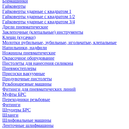
Бормашинки
Гайковерты
Гайковерты ударные с квадратом 1
Гайковерты ударные с квадратом 1/2
Гайковерты ударные с квадратом 3/4
Дрели пневматические
Заклепочные (клепальные) инструменты
Клещи (кусачки)
Молотки рубильные, зубильные, игольчатые, клепальные
Напильники, надфили
Ножницы пневматические
Окрасочное оборудование
Пистолеты для нанесения силикона
Пневмостеплеры
Присоски вакуумные
Продувочные пистолеты
Резьбонарезные машины
Фитинги для пневматических линий
Муфты БРС
Переходники резьбовые
Фитинги
Штуцеры БРС
Шланги
Шлифовальные машины
Ленточные шлифмашины