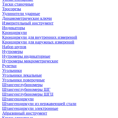
Тиски станочные
Тросорезы
Удлинители ударные
Динамометрические ключи
Измерительный инструмент
Индикаторы
Кронциркули
Кронциркули для внутренних измерений
Кронциркули для наружных измерений
Набор щупов
Нутромеры
Нутромеры индикаторные
Нутромеры микрометрические
Рулетки
Угольники
Угольники лекальные
Угольники поверочные
Штангенглубиномеры
Штангенглубиномеры ШГ
Штангенглубиномеры ШГЦ
Штангенциркули
Штангенциркули из нержавеющей стали
Штангенциркули электронные
Абразивный инструмент
Круги зачистные