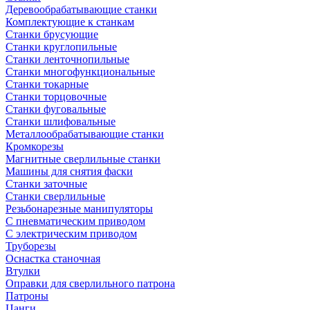
Деревообрабатывающие станки
Комплектующие к станкам
Станки брусующие
Станки круглопильные
Станки ленточнопильные
Станки многофункциональные
Станки токарные
Станки торцовочные
Станки фуговальные
Станки шлифовальные
Металлообрабатывающие станки
Кромкорезы
Магнитные сверлильные станки
Машины для снятия фаски
Станки заточные
Станки сверлильные
Резьбонарезные манипуляторы
С пневматическим приводом
С электрическим приводом
Труборезы
Оснастка станочная
Втулки
Оправки для сверлильного патрона
Патроны
Цанги