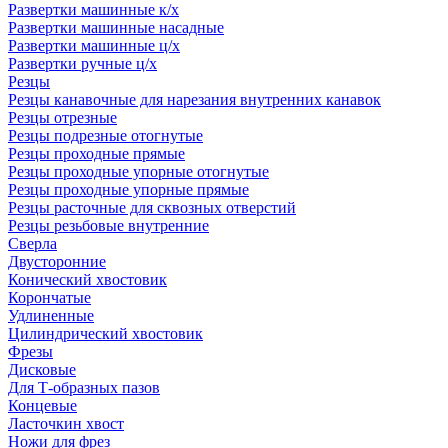
Развертки машинные к/х
Развертки машинные насадные
Развертки машинные ц/х
Развертки ручные ц/х
Резцы
Резцы канавочные для нарезания внутренних канавок
Резцы отрезные
Резцы подрезные отогнутые
Резцы проходные прямые
Резцы проходные упорные отогнутые
Резцы проходные упорные прямые
Резцы расточные для сквозных отверстий
Резцы резьбовые внутренние
Сверла
Двусторонние
Конический хвостовик
Корончатые
Удлиненные
Цилиндрический хвостовик
Фрезы
Дисковые
Для Т-образных пазов
Концевые
Ласточкин хвост
Ножи для фрез