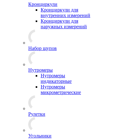
Кронциркули
Кронциркули для
внутренних измерений
Кронциркули для
наружных измерений
Набор щупов
Нутромеры
Нутромеры
индикаторные
Нутромеры
микрометрические
Рулетки
Угольники