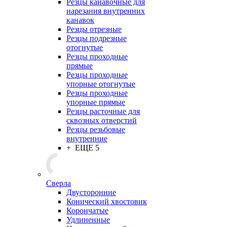
Резцы канавочные для
нарезания внутренних
канавок
Резцы отрезные
Резцы подрезные
отогнутые
Резцы проходные
прямые
Резцы проходные
упорные отогнутые
Резцы проходные
упорные прямые
Резцы расточные для
сквозных отверстий
Резцы резьбовые
внутренние
+ ЕЩЕ 5
Сверла
Двусторонние
Конический хвостовик
Корончатые
Удлиненные