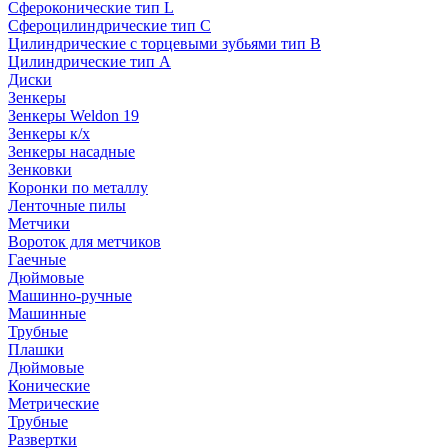
Сфероконические тип L
Сфероцилиндрические тип C
Цилиндрические с торцевыми зубьями тип B
Цилиндрические тип А
Диски
Зенкеры
Зенкеры Weldon 19
Зенкеры к/х
Зенкеры насадные
Зенковки
Коронки по металлу
Ленточные пилы
Метчики
Вороток для метчиков
Гаечные
Дюймовые
Машинно-ручные
Машинные
Трубные
Плашки
Дюймовые
Конические
Метрические
Трубные
Развертки