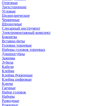
Отрезные
Трехсторонние
Угловые
Цилиндрические
Червячные
Шпоночные
Слесарный инструмент
Электромонтажный комплект
Бокорезы
Вставки-биты
Головки торцевые
Наборы головок торцевых
Длинногубцы
Зажимы
Зубила
Кабели
Клейма
Клейма буквенные
Клейма цифровые
Ключи
Гаечные
Набор головок
Наборы
Разводные
Рожковые