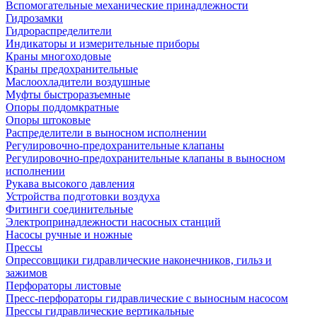
Вспомогательные механические принадлежности
Гидрозамки
Гидрораспределители
Индикаторы и измерительные приборы
Краны многоходовые
Краны предохранительные
Маслоохладители воздушные
Муфты быстроразъемные
Опоры поддомкратные
Опоры штоковые
Распределители в выносном исполнении
Регулировочно-предохранительные клапаны
Регулировочно-предохранительные клапаны в выносном
исполнении
Рукава высокого давления
Устройства подготовки воздуха
Фитинги соединительные
Электропринадлежности насосных станций
Насосы ручные и ножные
Прессы
Опрессовщики гидравлические наконечников, гильз и
зажимов
Перфораторы листовые
Пресс-перфораторы гидравлические с выносным насосом
Прессы гидравлические вертикальные