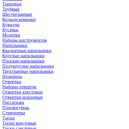
Торцевые
Трубные
Шестигранные
Кольцесъемники
Кувалды
Кусачки
Молотки
Наборы инструментов
Напильники
Квадратные напильники
Круглые напильники
Плоские напильники
Полукруглые напильники
Трехгранные напильники
Ножницы
Отвертки
Наборы отверток
Отвертки крестовые
Отвертки шлицевые
Пассатижи
Плоскогубцы
Стрипперы
Тиски
Тиски крестовые
Тиски слесарные