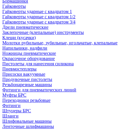
Бормашинки
Гайковерты
Гайковерты ударные с квадратом 1
Гайковерты ударные с квадратом 1/2
Гайковерты ударные с квадратом 3/4
Дрели пневматические
Заклепочные (клепальные) инструменты
Клещи (кусачки)
Молотки рубильные, зубильные, игольчатые, клепальные
Напильники, надфили
Ножницы пневматические
Окрасочное оборудование
Пистолеты для нанесения силикона
Пневмостеплеры
Присоски вакуумные
Продувочные пистолеты
Резьбонарезные машины
Фитинги для пневматических линий
Муфты БРС
Переходники резьбовые
Фитинги
Штуцеры БРС
Шланги
Шлифовальные машины
Ленточные шлифмашины