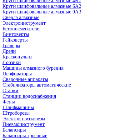
Круги шлифовальные алмазные 4В2
Круги шлифовальные алмазные 6A2
Круги шлифовальные алмазные 9А3
Сверла алмазные
Электроинструмент
Бетоносмесители
Винтоверты
Гайковерты
Граверы
Дрели
Краскопульты
Лобзики
Машины алмазного бурения
Перфораторы
Сварочные аппараты
Стабилизаторы автоматические
Станки
Станции водоснабжения
Фены
Шлифмашины
Штроборезы
Электроплиткорезы
Пневмоинструмент
Балансиры
Балансиры тросовые