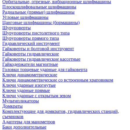
Орбитальные, отрезные, вибрационные шлифмашины
Плоскошлифовальные шлифмашины
Радиальные (прямые) шлифмашины
Угловые шлифмашины
Цанговые шлифмашины (бормашины)
Шуруповерты
Шуруповерты пистолетного типа
Шуруповерты прямого типа
Гидравлический инструмент
Гайковерты и болтовой инструмент
Гайковерты гидравлические
Гайковерты гидравлические кассетные
Гайкодержатели магнитные
Головки торцевые ударные для гайковерта
Ключи динамометрические
Ключи динамометрические со встроенным храповиком
Ключи ударные изогнутые
Ключи ударные прямые
Ключи ударные с открытым зевом
Мультипликаторы
Домкраты
Комплектующие для домкратов, гидравлических станций,
съемников
Адаптеры для манометров
Баки дополнительные