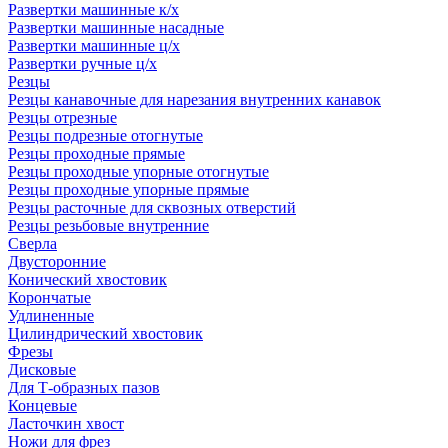
Развертки машинные к/х
Развертки машинные насадные
Развертки машинные ц/х
Развертки ручные ц/х
Резцы
Резцы канавочные для нарезания внутренних канавок
Резцы отрезные
Резцы подрезные отогнутые
Резцы проходные прямые
Резцы проходные упорные отогнутые
Резцы проходные упорные прямые
Резцы расточные для сквозных отверстий
Резцы резьбовые внутренние
Сверла
Двусторонние
Конический хвостовик
Корончатые
Удлиненные
Цилиндрический хвостовик
Фрезы
Дисковые
Для Т-образных пазов
Концевые
Ласточкин хвост
Ножи для фрез