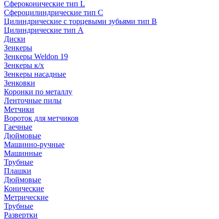
Сфероконические тип L
Сфероцилиндрические тип C
Цилиндрические с торцевыми зубьями тип B
Цилиндрические тип А
Диски
Зенкеры
Зенкеры Weldon 19
Зенкеры к/х
Зенкеры насадные
Зенковки
Коронки по металлу
Ленточные пилы
Метчики
Вороток для метчиков
Гаечные
Дюймовые
Машинно-ручные
Машинные
Трубные
Плашки
Дюймовые
Конические
Метрические
Трубные
Развертки