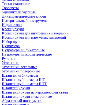
Тиски станочные
Тросорезы
Удлинители ударные
Динамометрические ключи
Измерительный инструмент
Индикаторы
Кронциркули
Кронциркули для внутренних измерений
Кронциркули для наружных измерений
Набор щупов
Нутромеры
Нутромеры индикаторные
Нутромеры микрометрические
Рулетки
Угольники
Угольники лекальные
Угольники поверочные
Штангенглубиномеры
Штангенглубиномеры ШГ
Штангенглубиномеры ШГЦ
Штангенциркули
Штангенциркули из нержавеющей стали
Штангенциркули электронные
Абразивный инструмент
Круги зачистные