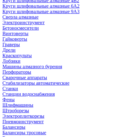
Круги шлифовальные алмазные 4В2
Круги шлифовальные алмазные 6A2
Круги шлифовальные алмазные 9А3
Сверла алмазные
Электроинструмент
Бетоносмесители
Винтоверты
Гайковерты
Граверы
Дрели
Краскопульты
Лобзики
Машины алмазного бурения
Перфораторы
Сварочные аппараты
Стабилизаторы автоматические
Станки
Станции водоснабжения
Фены
Шлифмашины
Штроборезы
Электроплиткорезы
Пневмоинструмент
Балансиры
Балансиры тросовые