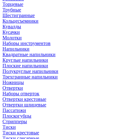
Торцевые
Трубные
Шестигранные
Кольцесъемники
Кувалды
Кусачки
Молотки
Наборы инструментов
Напильники
Квадратные напильники
Круглые напильники
Плоские напильники
Полукруглые напильники
Трехгранные напильники
Ножницы
Отвертки
Наборы отверток
Отвертки крестовые
Отвертки шлицевые
Пассатижи
Плоскогубцы
Стрипперы
Тиски
Тиски крестовые
Тиски слесарные