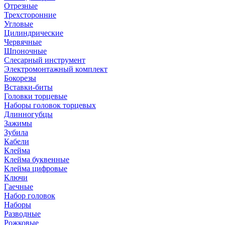
Отрезные
Трехсторонние
Угловые
Цилиндрические
Червячные
Шпоночные
Слесарный инструмент
Электромонтажный комплект
Бокорезы
Вставки-биты
Головки торцевые
Наборы головок торцевых
Длинногубцы
Зажимы
Зубила
Кабели
Клейма
Клейма буквенные
Клейма цифровые
Ключи
Гаечные
Набор головок
Наборы
Разводные
Рожковые