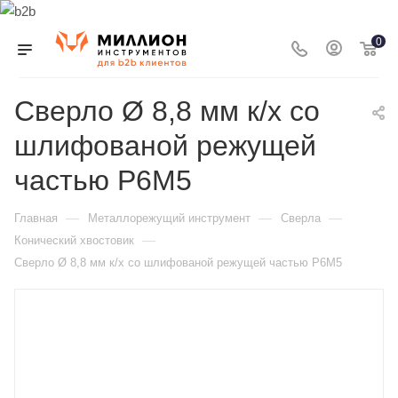
0
Сверло Ø 8,8 мм к/х со
шлифованой режущей
частью Р6М5
—
—
—
Главная
Металлорежущий инструмент
Сверла
—
Конический хвостовик
Сверло Ø 8,8 мм к/х со шлифованой режущей частью Р6М5