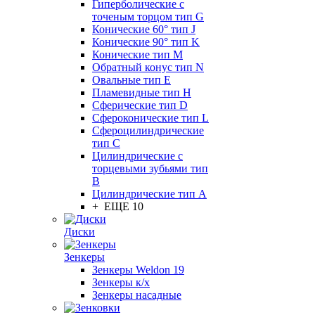
Гиперболические с
точеным торцом тип G
Конические 60° тип J
Конические 90° тип K
Конические тип M
Обратный конус тип N
Овальные тип E
Пламевидные тип H
Сферические тип D
Сфероконические тип L
Сфероцилиндрические
тип C
Цилиндрические с
торцевыми зубьями тип
B
Цилиндрические тип А
+ ЕЩЕ 10
Диски
Зенкеры
Зенкеры Weldon 19
Зенкеры к/х
Зенкеры насадные