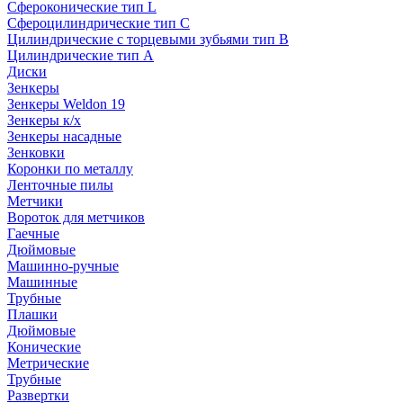
Сфероконические тип L
Сфероцилиндрические тип C
Цилиндрические с торцевыми зубьями тип B
Цилиндрические тип А
Диски
Зенкеры
Зенкеры Weldon 19
Зенкеры к/х
Зенкеры насадные
Зенковки
Коронки по металлу
Ленточные пилы
Метчики
Вороток для метчиков
Гаечные
Дюймовые
Машинно-ручные
Машинные
Трубные
Плашки
Дюймовые
Конические
Метрические
Трубные
Развертки