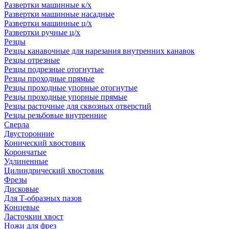
Развертки машинные к/х
Развертки машинные насадные
Развертки машинные ц/х
Развертки ручные ц/х
Резцы
Резцы канавочные для нарезания внутренних канавок
Резцы отрезные
Резцы подрезные отогнутые
Резцы проходные прямые
Резцы проходные упорные отогнутые
Резцы проходные упорные прямые
Резцы расточные для сквозных отверстий
Резцы резьбовые внутренние
Сверла
Двусторонние
Конический хвостовик
Корончатые
Удлиненные
Цилиндрический хвостовик
Фрезы
Дисковые
Для Т-образных пазов
Концевые
Ласточкин хвост
Ножи для фрез