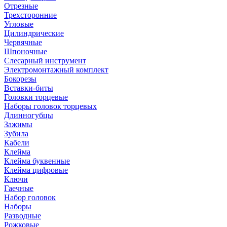
Отрезные
Трехсторонние
Угловые
Цилиндрические
Червячные
Шпоночные
Слесарный инструмент
Электромонтажный комплект
Бокорезы
Вставки-биты
Головки торцевые
Наборы головок торцевых
Длинногубцы
Зажимы
Зубила
Кабели
Клейма
Клейма буквенные
Клейма цифровые
Ключи
Гаечные
Набор головок
Наборы
Разводные
Рожковые