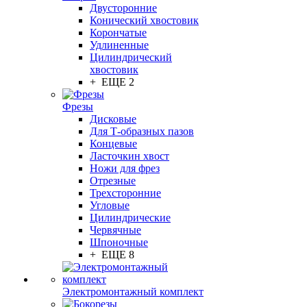
Двусторонние
Конический хвостовик
Корончатые
Удлиненные
Цилиндрический
хвостовик
+ ЕЩЕ 2
Фрезы
Дисковые
Для Т-образных пазов
Концевые
Ласточкин хвост
Ножи для фрез
Отрезные
Трехсторонние
Угловые
Цилиндрические
Червячные
Шпоночные
+ ЕЩЕ 8
Электромонтажный комплект