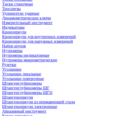
Тиски станочные
Тросорезы
Удлинители ударные
Динамометрические ключи
Измерительный инструмент
Индикаторы
Кронциркули
Кронциркули для внутренних измерений
Кронциркули для наружных измерений
Набор щупов
Нутромеры
Нутромеры индикаторные
Нутромеры микрометрические
Рулетки
Угольники
Угольники лекальные
Угольники поверочные
Штангенглубиномеры
Штангенглубиномеры ШГ
Штангенглубиномеры ШГЦ
Штангенциркули
Штангенциркули из нержавеющей стали
Штангенциркули электронные
Абразивный инструмент
Круги зачистные