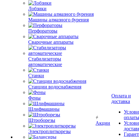
Лобзики
Машины алмазного бурения
Перфораторы
Сварочные аппараты
Стабилизаторы
автоматические
Станки
Станции водоснабжения
Оплата и
Фены
доставка
Шлифмашины
Услови
оплат
Штроборезы
Акции
Услови
достав
Электроплиткорезы
Гарант