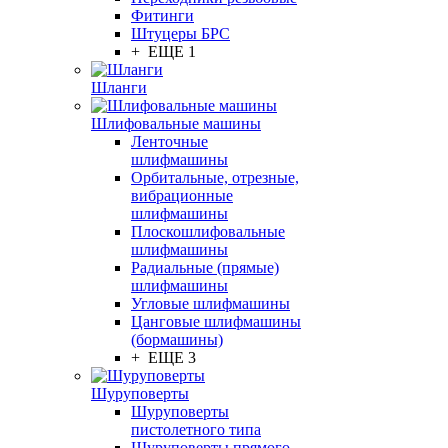
Фитинги
Штуцеры БРС
+ ЕЩЕ 1
Шланги
Шлифовальные машины
Ленточные
шлифмашины
Орбитальные, отрезные,
вибрационные
шлифмашины
Плоскошлифовальные
шлифмашины
Радиальные (прямые)
шлифмашины
Угловые шлифмашины
Цанговые шлифмашины
(бормашины)
+ ЕЩЕ 3
Шуруповерты
Шуруповерты
пистолетного типа
Шуруповерты прямого