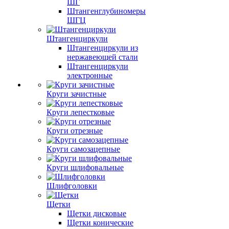
ШГ
Штангенглубиномеры
ШГЦ
Штангенциркули
Штангенциркули из
нержавеющей стали
Штангенциркули
электронные
Круги зачистные
Круги лепестковые
Круги отрезные
Круги самозацепные
Круги шлифовальные
Шлифголовки
Щетки
Щетки дисковые
Щетки конические