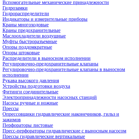
Вспомогательные механические принадлежности
Гидрозамки
Гидрораспределители
Индикаторы и измерительные приборы
Краны многоходовые
Краны предохранительные
Маслоохладители воздушные
Муфты быстроразъемные
Опоры поддомкратные
Опоры штоковые
Распределители в выносном исполнении
Регулировочно-предохранительные клапаны
Регулировочно-предохранительные клапаны в выносном
исполнении
Рукава высокого давления
Устройства подготовки воздуха
Фитинги соединительные
Электропринадлежности насосных станций
Насосы ручные и ножные
Прессы
Опрессовщики гидравлические наконечников, гильз и
зажимов
Перфораторы листовые
Пресс-перфораторы гидравлические с выносным насосом
Прессы гидравлические вертикальные