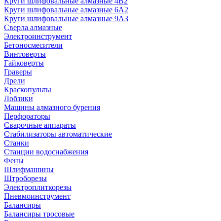
Круги шлифовальные алмазные 4В2
Круги шлифовальные алмазные 6A2
Круги шлифовальные алмазные 9А3
Сверла алмазные
Электроинструмент
Бетоносмесители
Винтоверты
Гайковерты
Граверы
Дрели
Краскопульты
Лобзики
Машины алмазного бурения
Перфораторы
Сварочные аппараты
Стабилизаторы автоматические
Станки
Станции водоснабжения
Фены
Шлифмашины
Штроборезы
Электроплиткорезы
Пневмоинструмент
Балансиры
Балансиры тросовые