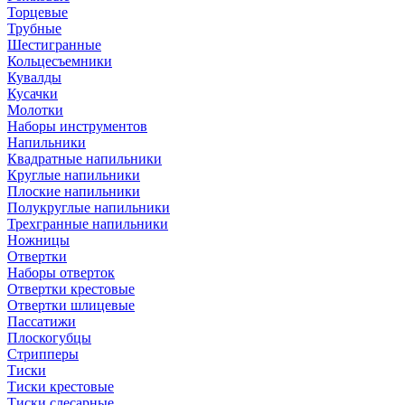
Торцевые
Трубные
Шестигранные
Кольцесъемники
Кувалды
Кусачки
Молотки
Наборы инструментов
Напильники
Квадратные напильники
Круглые напильники
Плоские напильники
Полукруглые напильники
Трехгранные напильники
Ножницы
Отвертки
Наборы отверток
Отвертки крестовые
Отвертки шлицевые
Пассатижи
Плоскогубцы
Стрипперы
Тиски
Тиски крестовые
Тиски слесарные