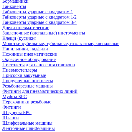
Бормашинки
Гайковерты
Гайковерты ударные с квадратом 1
Гайковерты ударные с квадратом 1/2
Гайковерты ударные с квадратом 3/4
Дрели пневматические
Заклепочные (клепальные) инструменты
Клещи (кусачки)
Молотки рубильные, зубильные, игольчатые, клепальные
Напильники, надфили
Ножницы пневматические
Окрасочное оборудование
Пистолеты для нанесения силикона
Пневмостеплеры
Присоски вакуумные
Продувочные пистолеты
Резьбонарезные машины
Фитинги для пневматических линий
Муфты БРС
Переходники резьбовые
Фитинги
Штуцеры БРС
Шланги
Шлифовальные машины
Ленточные шлифмашины