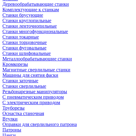
Деревообрабатывающие станки
Комплектующие к станкам
Станки брусующие
Станки круглопильные
Станки ленточнопильные
Станки многофункциональные
Станки токарные
Станки торцовочные
Станки фуговальные
Станки шлифовальные
Металлообрабатывающие станки
Кромкорезы
Магнитные сверлильные станки
Машины для снятия фаски
Станки заточные
Станки сверлильные
Резьбонарезные манипуляторы
С пневматическим приводом
С электрическим приводом
Труборезы
Оснастка станочная
Втулки
Оправки для сверлильного патрона
Патроны
Цанги