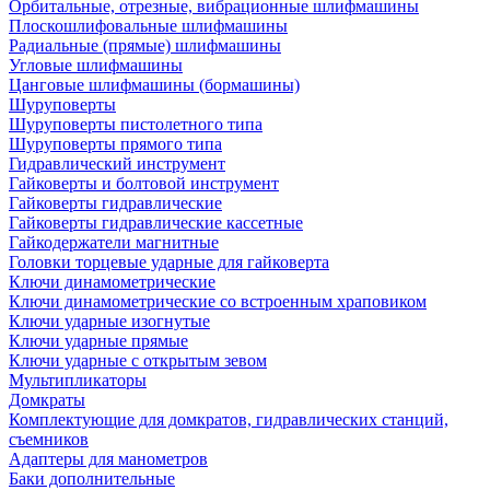
Орбитальные, отрезные, вибрационные шлифмашины
Плоскошлифовальные шлифмашины
Радиальные (прямые) шлифмашины
Угловые шлифмашины
Цанговые шлифмашины (бормашины)
Шуруповерты
Шуруповерты пистолетного типа
Шуруповерты прямого типа
Гидравлический инструмент
Гайковерты и болтовой инструмент
Гайковерты гидравлические
Гайковерты гидравлические кассетные
Гайкодержатели магнитные
Головки торцевые ударные для гайковерта
Ключи динамометрические
Ключи динамометрические со встроенным храповиком
Ключи ударные изогнутые
Ключи ударные прямые
Ключи ударные с открытым зевом
Мультипликаторы
Домкраты
Комплектующие для домкратов, гидравлических станций,
съемников
Адаптеры для манометров
Баки дополнительные