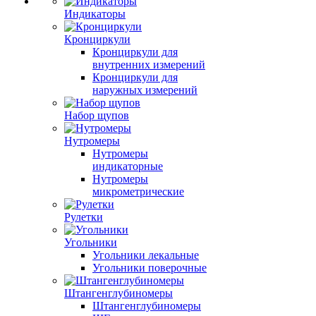
Индикаторы
Кронциркули
Кронциркули для
внутренних измерений
Кронциркули для
наружных измерений
Набор щупов
Нутромеры
Нутромеры
индикаторные
Нутромеры
микрометрические
Рулетки
Угольники
Угольники лекальные
Угольники поверочные
Штангенглубиномеры
Штангенглубиномеры