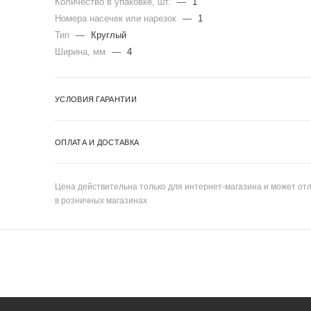
Количество в упаковке, шт.
—
1
Номера насечек или нарезок
—
1
Тип
—
Круглый
Ширина, мм
—
4
УСЛОВИЯ ГАРАНТИИ
ОПЛАТА И ДОСТАВКА
Цена действительна только для интернет-магазина и может отл
в розничных магазинах