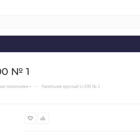
0 № 1
—
ые напильники
Напильник круглый L=100 № 1