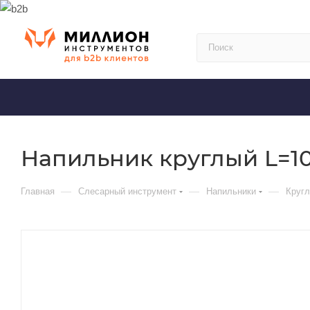
Напильник круглый L=10
—
—
—
Главная
Слесарный инструмент
Напильники
Кругл