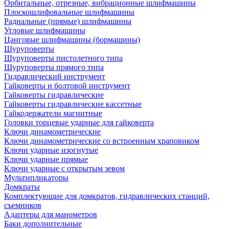
Орбитальные, отрезные, вибрационные шлифмашины
Плоскошлифовальные шлифмашины
Радиальные (прямые) шлифмашины
Угловые шлифмашины
Цанговые шлифмашины (бормашины)
Шуруповерты
Шуруповерты пистолетного типа
Шуруповерты прямого типа
Гидравлический инструмент
Гайковерты и болтовой инструмент
Гайковерты гидравлические
Гайковерты гидравлические кассетные
Гайкодержатели магнитные
Головки торцевые ударные для гайковерта
Ключи динамометрические
Ключи динамометрические со встроенным храповиком
Ключи ударные изогнутые
Ключи ударные прямые
Ключи ударные с открытым зевом
Мультипликаторы
Домкраты
Комплектующие для домкратов, гидравлических станций,
съемников
Адаптеры для манометров
Баки дополнительные