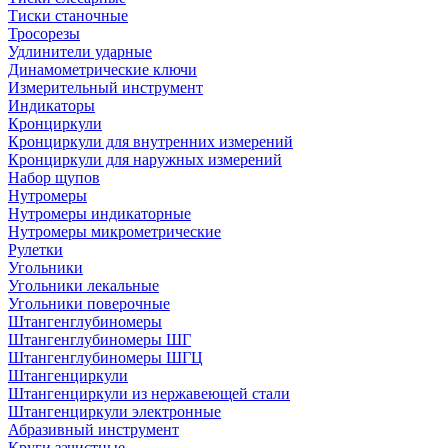
Тиски станочные
Тросорезы
Удлинители ударные
Динамометрические ключи
Измерительный инструмент
Индикаторы
Кронциркули
Кронциркули для внутренних измерений
Кронциркули для наружных измерений
Набор щупов
Нутромеры
Нутромеры индикаторные
Нутромеры микрометрические
Рулетки
Угольники
Угольники лекальные
Угольники поверочные
Штангенглубиномеры
Штангенглубиномеры ШГ
Штангенглубиномеры ШГЦ
Штангенциркули
Штангенциркули из нержавеющей стали
Штангенциркули электронные
Абразивный инструмент
Круги зачистные