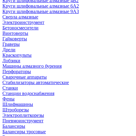
Круги шлифовальные алмазные 4В2
Круги шлифовальные алмазные 6A2
Круги шлифовальные алмазные 9А3
Сверла алмазные
Электроинструмент
Бетоносмесители
Винтоверты
Гайковерты
Граверы
Дрели
Краскопульты
Лобзики
Машины алмазного бурения
Перфораторы
Сварочные аппараты
Стабилизаторы автоматические
Станки
Станции водоснабжения
Фены
Шлифмашины
Штроборезы
Электроплиткорезы
Пневмоинструмент
Балансиры
Балансиры тросовые