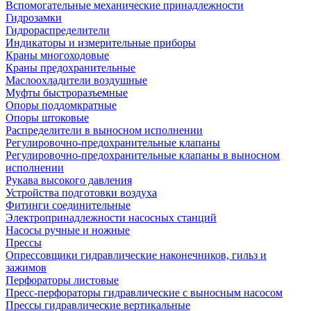
Вспомогательные механические принадлежности
Гидрозамки
Гидрораспределители
Индикаторы и измерительные приборы
Краны многоходовые
Краны предохранительные
Маслоохладители воздушные
Муфты быстроразъемные
Опоры поддомкратные
Опоры штоковые
Распределители в выносном исполнении
Регулировочно-предохранительные клапаны
Регулировочно-предохранительные клапаны в выносном
исполнении
Рукава высокого давления
Устройства подготовки воздуха
Фитинги соединительные
Электропринадлежности насосных станций
Насосы ручные и ножные
Прессы
Опрессовщики гидравлические наконечников, гильз и
зажимов
Перфораторы листовые
Пресс-перфораторы гидравлические с выносным насосом
Прессы гидравлические вертикальные