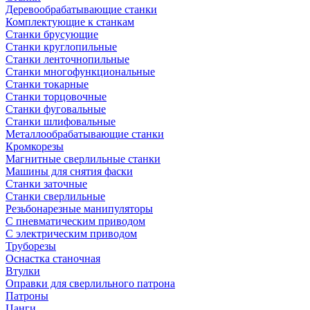
Деревообрабатывающие станки
Комплектующие к станкам
Станки брусующие
Станки круглопильные
Станки ленточнопильные
Станки многофункциональные
Станки токарные
Станки торцовочные
Станки фуговальные
Станки шлифовальные
Металлообрабатывающие станки
Кромкорезы
Магнитные сверлильные станки
Машины для снятия фаски
Станки заточные
Станки сверлильные
Резьбонарезные манипуляторы
С пневматическим приводом
С электрическим приводом
Труборезы
Оснастка станочная
Втулки
Оправки для сверлильного патрона
Патроны
Цанги