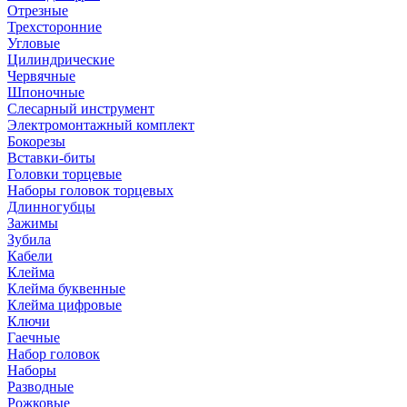
Отрезные
Трехсторонние
Угловые
Цилиндрические
Червячные
Шпоночные
Слесарный инструмент
Электромонтажный комплект
Бокорезы
Вставки-биты
Головки торцевые
Наборы головок торцевых
Длинногубцы
Зажимы
Зубила
Кабели
Клейма
Клейма буквенные
Клейма цифровые
Ключи
Гаечные
Набор головок
Наборы
Разводные
Рожковые