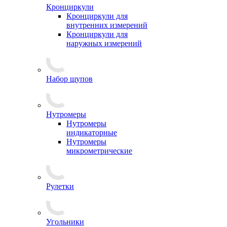
Кронциркули
Кронциркули для
внутренних измерений
Кронциркули для
наружных измерений
Набор щупов
Нутромеры
Нутромеры
индикаторные
Нутромеры
микрометрические
Рулетки
Угольники