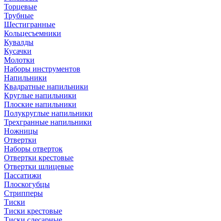
Торцевые
Трубные
Шестигранные
Кольцесъемники
Кувалды
Кусачки
Молотки
Наборы инструментов
Напильники
Квадратные напильники
Круглые напильники
Плоские напильники
Полукруглые напильники
Трехгранные напильники
Ножницы
Отвертки
Наборы отверток
Отвертки крестовые
Отвертки шлицевые
Пассатижи
Плоскогубцы
Стрипперы
Тиски
Тиски крестовые
Тиски слесарные