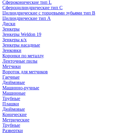
Сфероконические тип L
Сфероцилиндрические тип C
Цилиндрические с торцевыми зубьями тип B
Цилиндрические тип А
Диски
Зенкеры
Зенкеры Weldon 19
Зенкеры к/х
Зенкеры насадные
Зенковки
Коронки по металлу
Ленточные пилы
Метчики
Вороток для метчиков
Гаечные
Дюймовые
Машинно-ручные
Машинные
Трубные
Плашки
Дюймовые
Конические
Метрические
Трубные
Развертки