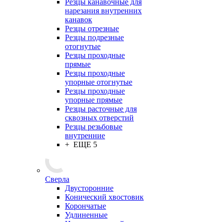
Резцы канавочные для
нарезания внутренних
канавок
Резцы отрезные
Резцы подрезные
отогнутые
Резцы проходные
прямые
Резцы проходные
упорные отогнутые
Резцы проходные
упорные прямые
Резцы расточные для
сквозных отверстий
Резцы резьбовые
внутренние
+ ЕЩЕ 5
Сверла
Двусторонние
Конический хвостовик
Корончатые
Удлиненные