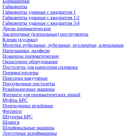
Бормашинки
Гайковерты
Гайковерты ударные с квадратом 1
Гайковерты ударные с квадратом 1/2
Гайковерты ударные с квадратом 3/4
Дрели пневматические
Заклепочные (клепальные) инструменты
Клещи (кусачки)
Молотки рубильные, зубильные, игольчатые, клепальные
Напильники, надфили
Ножницы пневматические
Окрасочное оборудование
Пистолеты для нанесения силикона
Пневмостеплеры
Присоски вакуумные
Продувочные пистолеты
Резьбонарезные машины
Фитинги для пневматических линий
Муфты БРС
Переходники резьбовые
Фитинги
Штуцеры БРС
Шланги
Шлифовальные машины
Ленточные шлифмашины