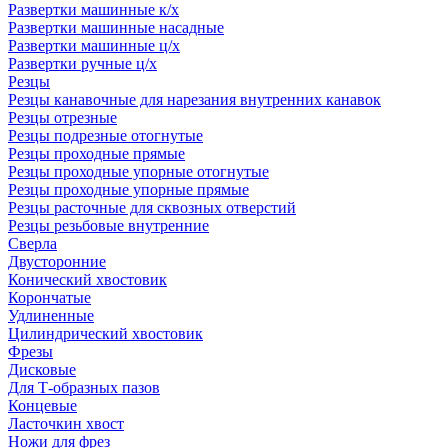
Развертки машинные к/х
Развертки машинные насадные
Развертки машинные ц/х
Развертки ручные ц/х
Резцы
Резцы канавочные для нарезания внутренних канавок
Резцы отрезные
Резцы подрезные отогнутые
Резцы проходные прямые
Резцы проходные упорные отогнутые
Резцы проходные упорные прямые
Резцы расточные для сквозных отверстий
Резцы резьбовые внутренние
Сверла
Двусторонние
Конический хвостовик
Корончатые
Удлиненные
Цилиндрический хвостовик
Фрезы
Дисковые
Для Т-образных пазов
Концевые
Ласточкин хвост
Ножи для фрез