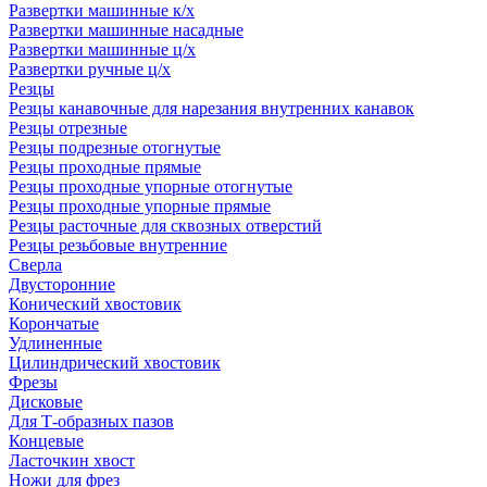
Развертки машинные к/х
Развертки машинные насадные
Развертки машинные ц/х
Развертки ручные ц/х
Резцы
Резцы канавочные для нарезания внутренних канавок
Резцы отрезные
Резцы подрезные отогнутые
Резцы проходные прямые
Резцы проходные упорные отогнутые
Резцы проходные упорные прямые
Резцы расточные для сквозных отверстий
Резцы резьбовые внутренние
Сверла
Двусторонние
Конический хвостовик
Корончатые
Удлиненные
Цилиндрический хвостовик
Фрезы
Дисковые
Для Т-образных пазов
Концевые
Ласточкин хвост
Ножи для фрез