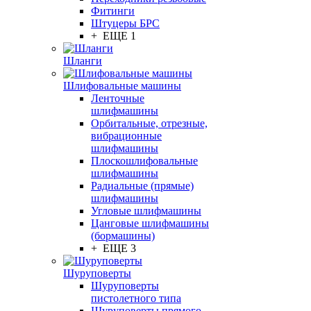
Фитинги
Штуцеры БРС
+ ЕЩЕ 1
Шланги
Шлифовальные машины
Ленточные
шлифмашины
Орбитальные, отрезные,
вибрационные
шлифмашины
Плоскошлифовальные
шлифмашины
Радиальные (прямые)
шлифмашины
Угловые шлифмашины
Цанговые шлифмашины
(бормашины)
+ ЕЩЕ 3
Шуруповерты
Шуруповерты
пистолетного типа
Шуруповерты прямого