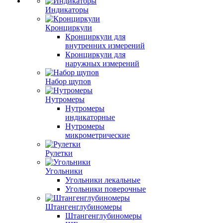
Индикаторы
Кронциркули
Кронциркули для
внутренних измерений
Кронциркули для
наружных измерений
Набор щупов
Нутромеры
Нутромеры
индикаторные
Нутромеры
микрометрические
Рулетки
Угольники
Угольники лекальные
Угольники поверочные
Штангенглубиномеры
Штангенглубиномеры