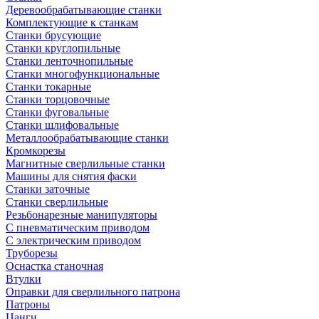
Деревообрабатывающие станки
Комплектующие к станкам
Станки брусующие
Станки круглопильные
Станки ленточнопильные
Станки многофункциональные
Станки токарные
Станки торцовочные
Станки фуговальные
Станки шлифовальные
Металлообрабатывающие станки
Кромкорезы
Магнитные сверлильные станки
Машины для снятия фаски
Станки заточные
Станки сверлильные
Резьбонарезные манипуляторы
С пневматическим приводом
С электрическим приводом
Труборезы
Оснастка станочная
Втулки
Оправки для сверлильного патрона
Патроны
Цанги