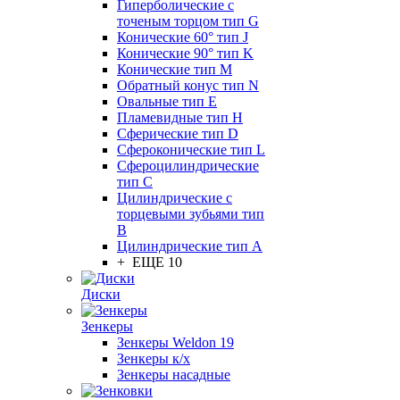
Гиперболические с
точеным торцом тип G
Конические 60° тип J
Конические 90° тип K
Конические тип M
Обратный конус тип N
Овальные тип E
Пламевидные тип H
Сферические тип D
Сфероконические тип L
Сфероцилиндрические
тип C
Цилиндрические с
торцевыми зубьями тип
B
Цилиндрические тип А
+ ЕЩЕ 10
Диски
Зенкеры
Зенкеры Weldon 19
Зенкеры к/х
Зенкеры насадные