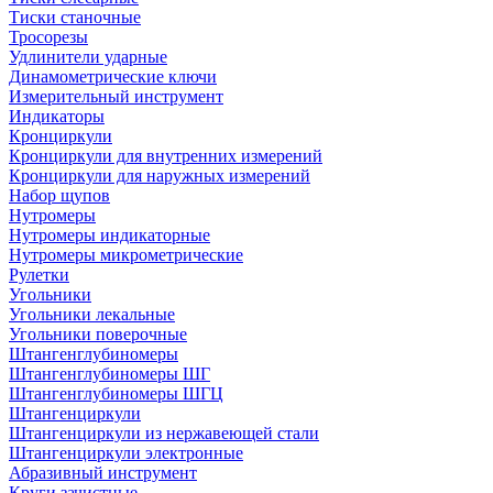
Тиски станочные
Тросорезы
Удлинители ударные
Динамометрические ключи
Измерительный инструмент
Индикаторы
Кронциркули
Кронциркули для внутренних измерений
Кронциркули для наружных измерений
Набор щупов
Нутромеры
Нутромеры индикаторные
Нутромеры микрометрические
Рулетки
Угольники
Угольники лекальные
Угольники поверочные
Штангенглубиномеры
Штангенглубиномеры ШГ
Штангенглубиномеры ШГЦ
Штангенциркули
Штангенциркули из нержавеющей стали
Штангенциркули электронные
Абразивный инструмент
Круги зачистные