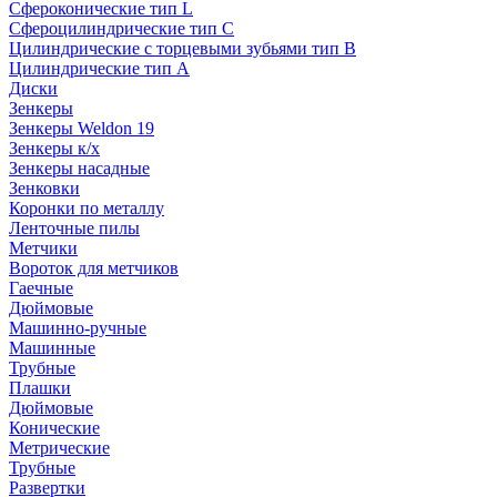
Сфероконические тип L
Сфероцилиндрические тип C
Цилиндрические с торцевыми зубьями тип B
Цилиндрические тип А
Диски
Зенкеры
Зенкеры Weldon 19
Зенкеры к/х
Зенкеры насадные
Зенковки
Коронки по металлу
Ленточные пилы
Метчики
Вороток для метчиков
Гаечные
Дюймовые
Машинно-ручные
Машинные
Трубные
Плашки
Дюймовые
Конические
Метрические
Трубные
Развертки