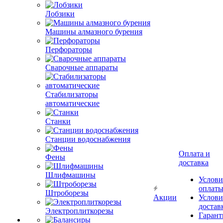
Лобзики
Машины алмазного бурения
Перфораторы
Сварочные аппараты
Стабилизаторы
автоматические
Станки
Станции водоснабжения
Оплата и
Фены
доставка
Шлифмашины
Услови
оплат
Штроборезы
Акции
Услови
достав
Электроплиткорезы
Гарант