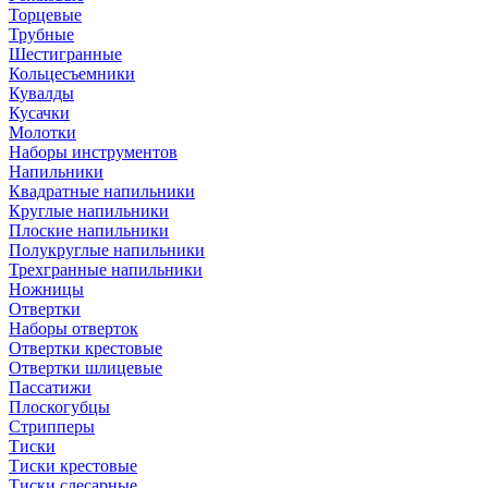
Торцевые
Трубные
Шестигранные
Кольцесъемники
Кувалды
Кусачки
Молотки
Наборы инструментов
Напильники
Квадратные напильники
Круглые напильники
Плоские напильники
Полукруглые напильники
Трехгранные напильники
Ножницы
Отвертки
Наборы отверток
Отвертки крестовые
Отвертки шлицевые
Пассатижи
Плоскогубцы
Стрипперы
Тиски
Тиски крестовые
Тиски слесарные