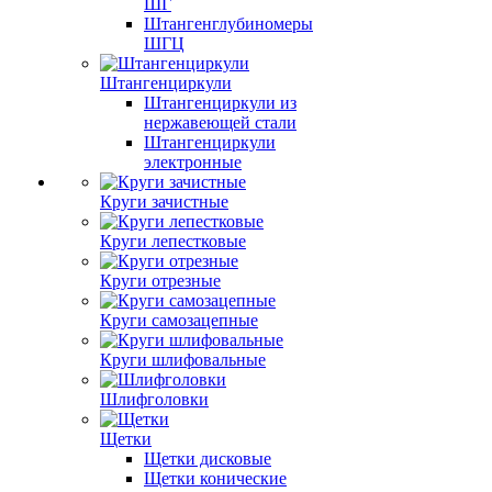
ШГ
Штангенглубиномеры
ШГЦ
Штангенциркули
Штангенциркули из
нержавеющей стали
Штангенциркули
электронные
Круги зачистные
Круги лепестковые
Круги отрезные
Круги самозацепные
Круги шлифовальные
Шлифголовки
Щетки
Щетки дисковые
Щетки конические