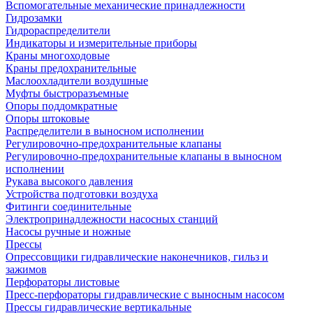
Вспомогательные механические принадлежности
Гидрозамки
Гидрораспределители
Индикаторы и измерительные приборы
Краны многоходовые
Краны предохранительные
Маслоохладители воздушные
Муфты быстроразъемные
Опоры поддомкратные
Опоры штоковые
Распределители в выносном исполнении
Регулировочно-предохранительные клапаны
Регулировочно-предохранительные клапаны в выносном
исполнении
Рукава высокого давления
Устройства подготовки воздуха
Фитинги соединительные
Электропринадлежности насосных станций
Насосы ручные и ножные
Прессы
Опрессовщики гидравлические наконечников, гильз и
зажимов
Перфораторы листовые
Пресс-перфораторы гидравлические с выносным насосом
Прессы гидравлические вертикальные