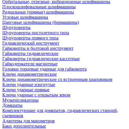
Орбитальные, отрезные, вибрационные шлифмашины
Плоскошлифовальные шлифмашины
Радиальные (прямые) шлифмашины
Угловые шлифмашины
Цанговые шлифмашины (бормашины)
Шуруповерты
Шуруповерты пистолетного типа
Шуруповерты прямого типа
Гидравлический инструмент
Гайковерты и болтовой инструмент
Гайковерты гидравлические
Гайковерты гидравлические кассетные
Гайкодержатели магнитные
Головки торцевые ударные для гайковерта
Ключи динамометрические
Ключи динамометрические со встроенным храповиком
Ключи ударные изогнутые
Ключи ударные прямые
Ключи ударные с открытым зевом
Мультипликаторы
Домкраты
Комплектующие для домкратов, гидравлических станций,
съемников
Адаптеры для манометров
Баки дополнительные