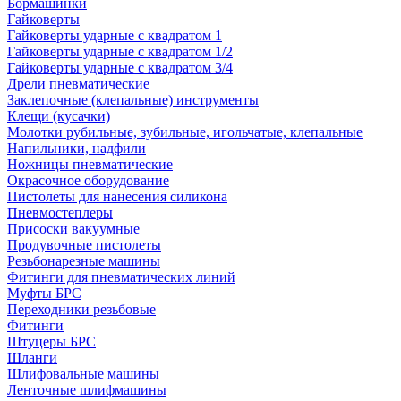
Бормашинки
Гайковерты
Гайковерты ударные с квадратом 1
Гайковерты ударные с квадратом 1/2
Гайковерты ударные с квадратом 3/4
Дрели пневматические
Заклепочные (клепальные) инструменты
Клещи (кусачки)
Молотки рубильные, зубильные, игольчатые, клепальные
Напильники, надфили
Ножницы пневматические
Окрасочное оборудование
Пистолеты для нанесения силикона
Пневмостеплеры
Присоски вакуумные
Продувочные пистолеты
Резьбонарезные машины
Фитинги для пневматических линий
Муфты БРС
Переходники резьбовые
Фитинги
Штуцеры БРС
Шланги
Шлифовальные машины
Ленточные шлифмашины