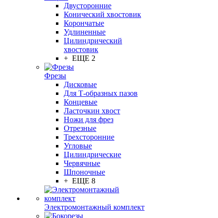
Двусторонние
Конический хвостовик
Корончатые
Удлиненные
Цилиндрический
хвостовик
+ ЕЩЕ 2
Фрезы
Дисковые
Для Т-образных пазов
Концевые
Ласточкин хвост
Ножи для фрез
Отрезные
Трехсторонние
Угловые
Цилиндрические
Червячные
Шпоночные
+ ЕЩЕ 8
Электромонтажный комплект