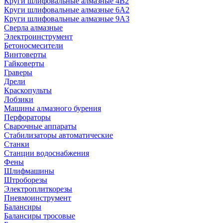
Круги шлифовальные алмазные 4В2
Круги шлифовальные алмазные 6A2
Круги шлифовальные алмазные 9А3
Сверла алмазные
Электроинструмент
Бетоносмесители
Винтоверты
Гайковерты
Граверы
Дрели
Краскопульты
Лобзики
Машины алмазного бурения
Перфораторы
Сварочные аппараты
Стабилизаторы автоматические
Станки
Станции водоснабжения
Фены
Шлифмашины
Штроборезы
Электроплиткорезы
Пневмоинструмент
Балансиры
Балансиры тросовые