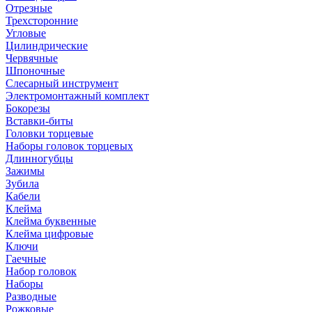
Отрезные
Трехсторонние
Угловые
Цилиндрические
Червячные
Шпоночные
Слесарный инструмент
Электромонтажный комплект
Бокорезы
Вставки-биты
Головки торцевые
Наборы головок торцевых
Длинногубцы
Зажимы
Зубила
Кабели
Клейма
Клейма буквенные
Клейма цифровые
Ключи
Гаечные
Набор головок
Наборы
Разводные
Рожковые