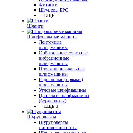
Фитинги
Штуцеры БРС
+ ЕЩЕ 1
Шланги
Шлифовальные машины
Ленточные
шлифмашины
Орбитальные, отрезные,
вибрационные
шлифмашины
Плоскошлифовальные
шлифмашины
Радиальные (прямые)
шлифмашины
Угловые шлифмашины
Цанговые шлифмашины
(бормашины)
+ ЕЩЕ 3
Шуруповерты
Шуруповерты
пистолетного типа
Шуруповерты прямого