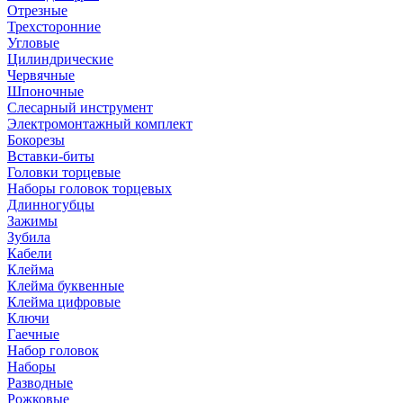
Отрезные
Трехсторонние
Угловые
Цилиндрические
Червячные
Шпоночные
Слесарный инструмент
Электромонтажный комплект
Бокорезы
Вставки-биты
Головки торцевые
Наборы головок торцевых
Длинногубцы
Зажимы
Зубила
Кабели
Клейма
Клейма буквенные
Клейма цифровые
Ключи
Гаечные
Набор головок
Наборы
Разводные
Рожковые