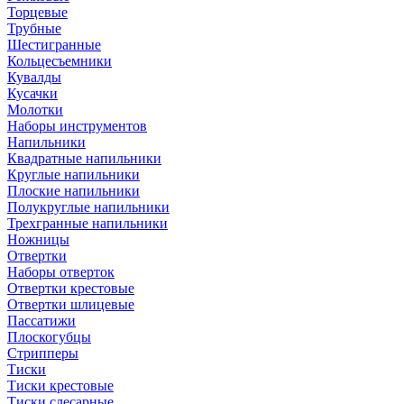
Торцевые
Трубные
Шестигранные
Кольцесъемники
Кувалды
Кусачки
Молотки
Наборы инструментов
Напильники
Квадратные напильники
Круглые напильники
Плоские напильники
Полукруглые напильники
Трехгранные напильники
Ножницы
Отвертки
Наборы отверток
Отвертки крестовые
Отвертки шлицевые
Пассатижи
Плоскогубцы
Стрипперы
Тиски
Тиски крестовые
Тиски слесарные