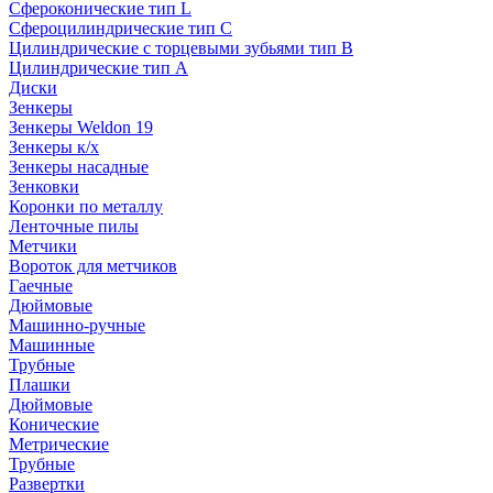
Сфероконические тип L
Сфероцилиндрические тип C
Цилиндрические с торцевыми зубьями тип B
Цилиндрические тип А
Диски
Зенкеры
Зенкеры Weldon 19
Зенкеры к/х
Зенкеры насадные
Зенковки
Коронки по металлу
Ленточные пилы
Метчики
Вороток для метчиков
Гаечные
Дюймовые
Машинно-ручные
Машинные
Трубные
Плашки
Дюймовые
Конические
Метрические
Трубные
Развертки