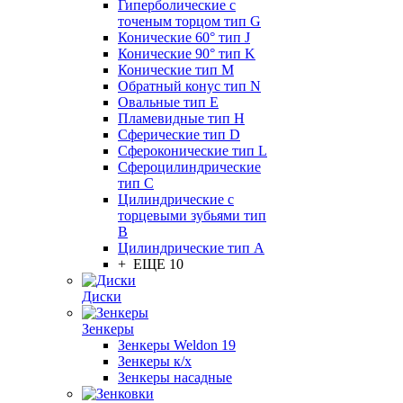
Гиперболические с
точеным торцом тип G
Конические 60° тип J
Конические 90° тип K
Конические тип M
Обратный конус тип N
Овальные тип E
Пламевидные тип H
Сферические тип D
Сфероконические тип L
Сфероцилиндрические
тип C
Цилиндрические с
торцевыми зубьями тип
B
Цилиндрические тип А
+ ЕЩЕ 10
Диски
Зенкеры
Зенкеры Weldon 19
Зенкеры к/х
Зенкеры насадные