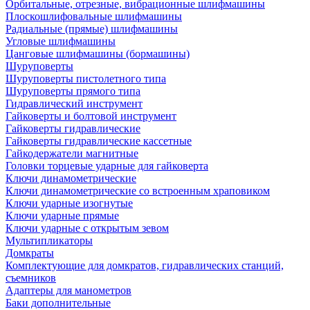
Орбитальные, отрезные, вибрационные шлифмашины
Плоскошлифовальные шлифмашины
Радиальные (прямые) шлифмашины
Угловые шлифмашины
Цанговые шлифмашины (бормашины)
Шуруповерты
Шуруповерты пистолетного типа
Шуруповерты прямого типа
Гидравлический инструмент
Гайковерты и болтовой инструмент
Гайковерты гидравлические
Гайковерты гидравлические кассетные
Гайкодержатели магнитные
Головки торцевые ударные для гайковерта
Ключи динамометрические
Ключи динамометрические со встроенным храповиком
Ключи ударные изогнутые
Ключи ударные прямые
Ключи ударные с открытым зевом
Мультипликаторы
Домкраты
Комплектующие для домкратов, гидравлических станций,
съемников
Адаптеры для манометров
Баки дополнительные