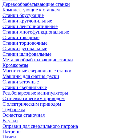
Деревообрабатывающие станки
Комплектующие к станкам
Станки брусующие
Станки круглопильные
Станки ленточнопильные
Станки многофункциональные
Станки токарные
Станки торцовочные
Станки фуговальные
Станки шлифовальные
Металлообрабатывающие станки
Кромкорезы
Магнитные сверлильные станки
Машины для снятия фаски
Станки заточные
Станки сверлильные
Резьбонарезные манипуляторы
С пневматическим приводом
С электрическим приводом
Труборезы
Оснастка станочная
Втулки
Оправки для сверлильного патрона
Патроны
Цанги