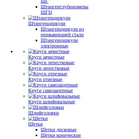
ШГ
Штангенглубиномеры
ШГЦ
Штангенциркули
Штангенциркули из
нержавеющей стали
Штангенциркули
электронные
Круги зачистные
Круги лепестковые
Круги отрезные
Круги самозацепные
Круги шлифовальные
Шлифголовки
Щетки
Щетки дисковые
Щетки конические