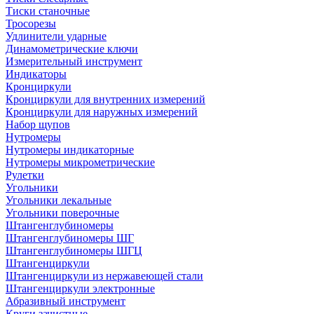
Тиски станочные
Тросорезы
Удлинители ударные
Динамометрические ключи
Измерительный инструмент
Индикаторы
Кронциркули
Кронциркули для внутренних измерений
Кронциркули для наружных измерений
Набор щупов
Нутромеры
Нутромеры индикаторные
Нутромеры микрометрические
Рулетки
Угольники
Угольники лекальные
Угольники поверочные
Штангенглубиномеры
Штангенглубиномеры ШГ
Штангенглубиномеры ШГЦ
Штангенциркули
Штангенциркули из нержавеющей стали
Штангенциркули электронные
Абразивный инструмент
Круги зачистные