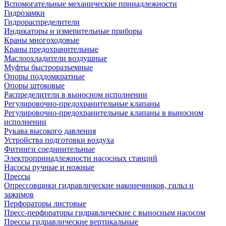
Вспомогательные механические принадлежности
Гидрозамки
Гидрораспределители
Индикаторы и измерительные приборы
Краны многоходовые
Краны предохранительные
Маслоохладители воздушные
Муфты быстроразъемные
Опоры поддомкратные
Опоры штоковые
Распределители в выносном исполнении
Регулировочно-предохранительные клапаны
Регулировочно-предохранительные клапаны в выносном
исполнении
Рукава высокого давления
Устройства подготовки воздуха
Фитинги соединительные
Электропринадлежности насосных станций
Насосы ручные и ножные
Прессы
Опрессовщики гидравлические наконечников, гильз и
зажимов
Перфораторы листовые
Пресс-перфораторы гидравлические с выносным насосом
Прессы гидравлические вертикальные