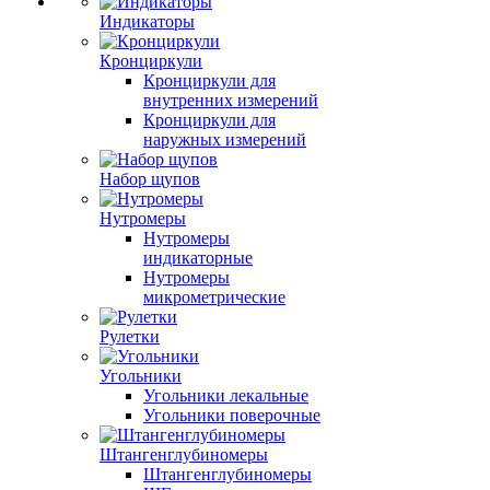
Индикаторы
Кронциркули
Кронциркули для
внутренних измерений
Кронциркули для
наружных измерений
Набор щупов
Нутромеры
Нутромеры
индикаторные
Нутромеры
микрометрические
Рулетки
Угольники
Угольники лекальные
Угольники поверочные
Штангенглубиномеры
Штангенглубиномеры