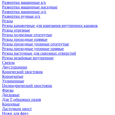
Развертки машинные к/х
Развертки машинные насадные
Развертки машинные ц/х
Развертки ручные ц/х
Резцы
Резцы канавочные для нарезания внутренних канавок
Резцы отрезные
Резцы подрезные отогнутые
Резцы проходные прямые
Резцы проходные упорные отогнутые
Резцы проходные упорные прямые
Резцы расточные для сквозных отверстий
Резцы резьбовые внутренние
Сверла
Двусторонние
Конический хвостовик
Корончатые
Удлиненные
Цилиндрический хвостовик
Фрезы
Дисковые
Для Т-образных пазов
Концевые
Ласточкин хвост
Ножи для фрез