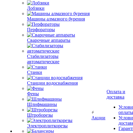
Лобзики
Машины алмазного бурения
Перфораторы
Сварочные аппараты
Стабилизаторы
автоматические
Станки
Станции водоснабжения
Оплата и
Фены
доставка
Шлифмашины
Услови
оплат
Штроборезы
Акции
Услови
достав
Электроплиткорезы
Гарант