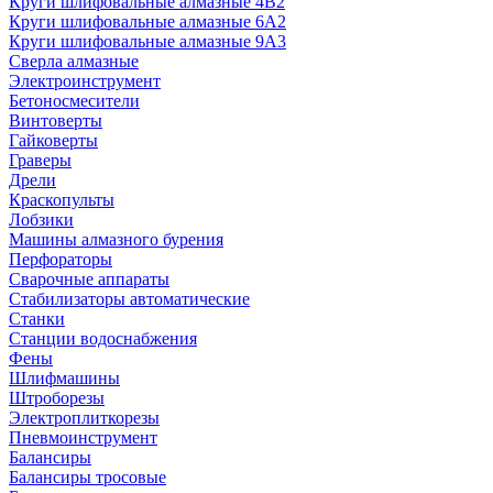
Круги шлифовальные алмазные 4В2
Круги шлифовальные алмазные 6A2
Круги шлифовальные алмазные 9А3
Сверла алмазные
Электроинструмент
Бетоносмесители
Винтоверты
Гайковерты
Граверы
Дрели
Краскопульты
Лобзики
Машины алмазного бурения
Перфораторы
Сварочные аппараты
Стабилизаторы автоматические
Станки
Станции водоснабжения
Фены
Шлифмашины
Штроборезы
Электроплиткорезы
Пневмоинструмент
Балансиры
Балансиры тросовые