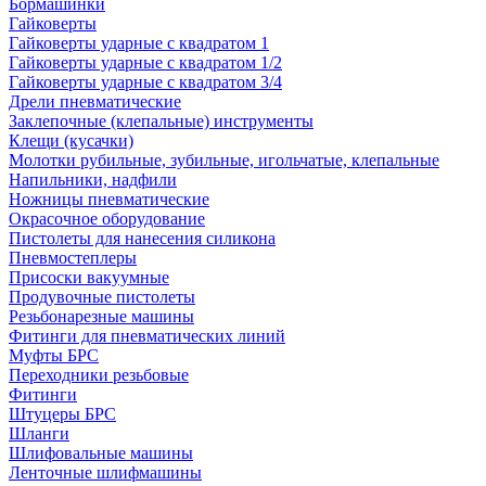
Бормашинки
Гайковерты
Гайковерты ударные с квадратом 1
Гайковерты ударные с квадратом 1/2
Гайковерты ударные с квадратом 3/4
Дрели пневматические
Заклепочные (клепальные) инструменты
Клещи (кусачки)
Молотки рубильные, зубильные, игольчатые, клепальные
Напильники, надфили
Ножницы пневматические
Окрасочное оборудование
Пистолеты для нанесения силикона
Пневмостеплеры
Присоски вакуумные
Продувочные пистолеты
Резьбонарезные машины
Фитинги для пневматических линий
Муфты БРС
Переходники резьбовые
Фитинги
Штуцеры БРС
Шланги
Шлифовальные машины
Ленточные шлифмашины