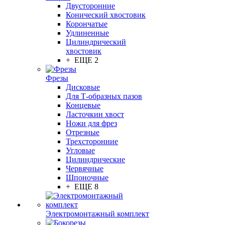
Двусторонние
Конический хвостовик
Корончатые
Удлиненные
Цилиндрический
хвостовик
+ ЕЩЕ 2
Фрезы
Дисковые
Для Т-образных пазов
Концевые
Ласточкин хвост
Ножи для фрез
Отрезные
Трехсторонние
Угловые
Цилиндрические
Червячные
Шпоночные
+ ЕЩЕ 8
Электромонтажный комплект