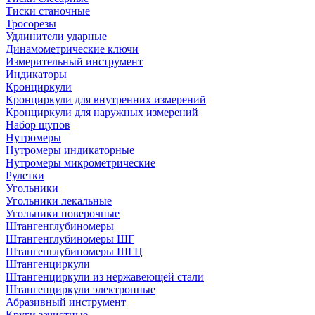
Тиски станочные
Тросорезы
Удлинители ударные
Динамометрические ключи
Измерительный инструмент
Индикаторы
Кронциркули
Кронциркули для внутренних измерений
Кронциркули для наружных измерений
Набор щупов
Нутромеры
Нутромеры индикаторные
Нутромеры микрометрические
Рулетки
Угольники
Угольники лекальные
Угольники поверочные
Штангенглубиномеры
Штангенглубиномеры ШГ
Штангенглубиномеры ШГЦ
Штангенциркули
Штангенциркули из нержавеющей стали
Штангенциркули электронные
Абразивный инструмент
Круги зачистные