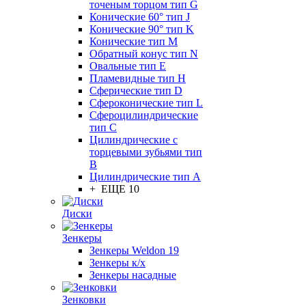
точеным торцом тип G
Конические 60° тип J
Конические 90° тип K
Конические тип M
Обратный конус тип N
Овальные тип E
Пламевидные тип H
Сферические тип D
Сфероконические тип L
Сфероцилиндрические
тип C
Цилиндрические с
торцевыми зубьями тип
B
Цилиндрические тип А
+ ЕЩЕ 10
Диски
Зенкеры
Зенкеры Weldon 19
Зенкеры к/х
Зенкеры насадные
Зенковки