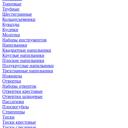
Торцевые
Трубные
Шестигранные
Кольцесъемники
Кувалды
Кусачки
Молотки
Наборы инструментов
Напильники
Квадратные напильники
Круглые напильники
Плоские напильники
Полукруглые напильники
Трехгранные напильники
Ножницы
Отвертки
Наборы отверток
Отвертки крестовые
Отвертки шлицевые
Пассатижи
Плоскогубцы
Стрипперы
Тиски
Тиски крестовые
Тиски слесарные