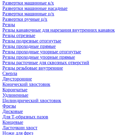
Развертки машинные к/х
Развертки машинные насадные
Развертки машинные ц/х
Развертки ручные ц/х
Резцы
Резцы канавочные для нарезания внутренних канавок
Резцы отрезные
Резцы подрезные отогнутые
Резцы проходные прямые
Резцы проходные упорные отогнутые
Резцы проходные упорные прямые
Резцы расточные для сквозных отверстий
Резцы резьбовые внутренние
Сверла
Двусторонние
Конический хвостовик
Корончатые
Удлиненные
Цилиндрический хвостовик
Фрезы
Дисковые
Для Т-образных пазов
Концевые
Ласточкин хвост
Ножи для фрез