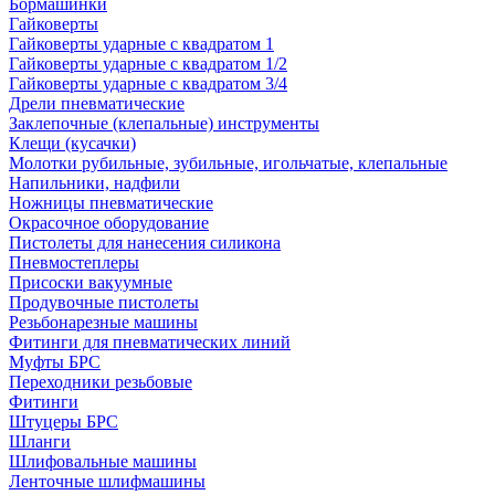
Бормашинки
Гайковерты
Гайковерты ударные с квадратом 1
Гайковерты ударные с квадратом 1/2
Гайковерты ударные с квадратом 3/4
Дрели пневматические
Заклепочные (клепальные) инструменты
Клещи (кусачки)
Молотки рубильные, зубильные, игольчатые, клепальные
Напильники, надфили
Ножницы пневматические
Окрасочное оборудование
Пистолеты для нанесения силикона
Пневмостеплеры
Присоски вакуумные
Продувочные пистолеты
Резьбонарезные машины
Фитинги для пневматических линий
Муфты БРС
Переходники резьбовые
Фитинги
Штуцеры БРС
Шланги
Шлифовальные машины
Ленточные шлифмашины