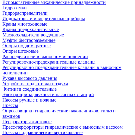
Вспомогательные механические принадлежности
Гидрозамки
Гидрораспределители
Индикаторы и измерительные приборы
Краны многоходовые
Краны предохранительные
Маслоохладители воздушные
Муфты быстроразъемные
Опоры поддомкратные
Опоры штоковые
Распределители в выносном исполнении
Регулировочно-предохранительные клапаны
Регулировочно-предохранительные клапаны в выносном
исполнении
Рукава высокого давления
Устройства подготовки воздуха
Фитинги соединительные
Электропринадлежности насосных станций
Насосы ручные и ножные
Прессы
Опрессовщики гидравлические наконечников, гильз и
зажимов
Перфораторы листовые
Пресс-перфораторы гидравлические с выносным насосом
Прессы гидравлические вертикальные