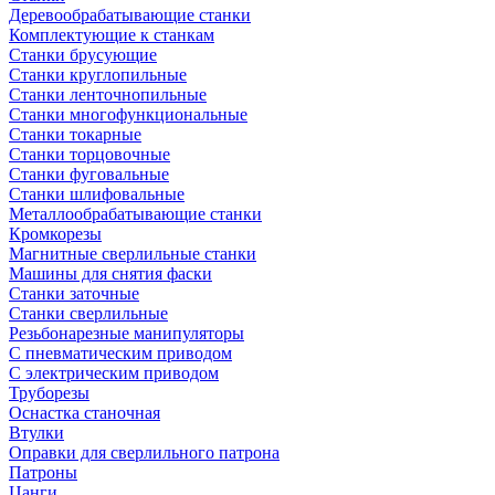
Деревообрабатывающие станки
Комплектующие к станкам
Станки брусующие
Станки круглопильные
Станки ленточнопильные
Станки многофункциональные
Станки токарные
Станки торцовочные
Станки фуговальные
Станки шлифовальные
Металлообрабатывающие станки
Кромкорезы
Магнитные сверлильные станки
Машины для снятия фаски
Станки заточные
Станки сверлильные
Резьбонарезные манипуляторы
С пневматическим приводом
С электрическим приводом
Труборезы
Оснастка станочная
Втулки
Оправки для сверлильного патрона
Патроны
Цанги