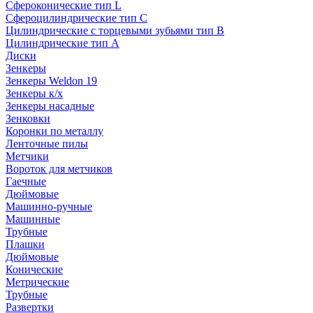
Сфероконические тип L
Сфероцилиндрические тип C
Цилиндрические с торцевыми зубьями тип B
Цилиндрические тип А
Диски
Зенкеры
Зенкеры Weldon 19
Зенкеры к/х
Зенкеры насадные
Зенковки
Коронки по металлу
Ленточные пилы
Метчики
Вороток для метчиков
Гаечные
Дюймовые
Машинно-ручные
Машинные
Трубные
Плашки
Дюймовые
Конические
Метрические
Трубные
Развертки