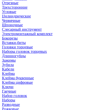
Отрезные
Трехсторонние
Угловые
Цилиндрические
Червячные
Шпоночные
Слесарный инструмент
Электромонтажный комплект
Бокорезы
Вставки-биты
Головки торцевые
Наборы головок торцевых
Длинногубцы
Зажимы
Зубила
Кабели
Клейма
Клейма буквенные
Клейма цифровые
Ключи
Гаечные
Набор головок
Наборы
Разводные
Рожковые