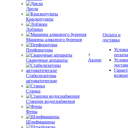
Дрели
Краскопульты
Лобзики
Оплата и
Машины алмазного бурения
доставка
Перфораторы
Услови
оплат
Сварочные аппараты
Акции
Услови
достав
Гарант
Стабилизаторы
возвра
автоматические
Станки
Станции водоснабжения
Фены
Шлифмашины