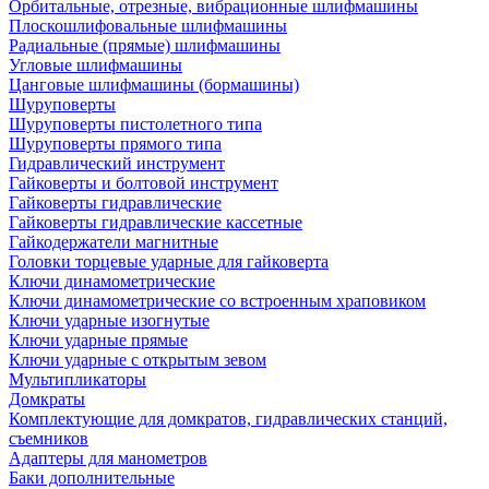
Орбитальные, отрезные, вибрационные шлифмашины
Плоскошлифовальные шлифмашины
Радиальные (прямые) шлифмашины
Угловые шлифмашины
Цанговые шлифмашины (бормашины)
Шуруповерты
Шуруповерты пистолетного типа
Шуруповерты прямого типа
Гидравлический инструмент
Гайковерты и болтовой инструмент
Гайковерты гидравлические
Гайковерты гидравлические кассетные
Гайкодержатели магнитные
Головки торцевые ударные для гайковерта
Ключи динамометрические
Ключи динамометрические со встроенным храповиком
Ключи ударные изогнутые
Ключи ударные прямые
Ключи ударные с открытым зевом
Мультипликаторы
Домкраты
Комплектующие для домкратов, гидравлических станций,
съемников
Адаптеры для манометров
Баки дополнительные