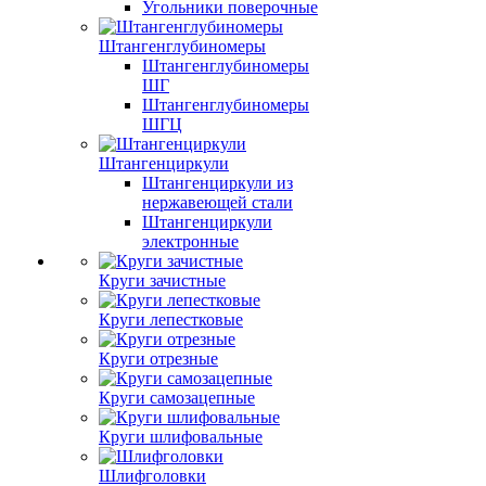
Угольники поверочные
Штангенглубиномеры
Штангенглубиномеры
ШГ
Штангенглубиномеры
ШГЦ
Штангенциркули
Штангенциркули из
нержавеющей стали
Штангенциркули
электронные
Круги зачистные
Круги лепестковые
Круги отрезные
Круги самозацепные
Круги шлифовальные
Шлифголовки