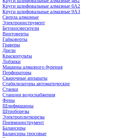
Круги шлифовальные алмазные 4В2
Круги шлифовальные алмазные 6A2
Круги шлифовальные алмазные 9А3
Сверла алмазные
Электроинструмент
Бетоносмесители
Винтоверты
Гайковерты
Граверы
Дрели
Краскопульты
Лобзики
Машины алмазного бурения
Перфораторы
Сварочные аппараты
Стабилизаторы автоматические
Станки
Станции водоснабжения
Фены
Шлифмашины
Штроборезы
Электроплиткорезы
Пневмоинструмент
Балансиры
Балансиры тросовые