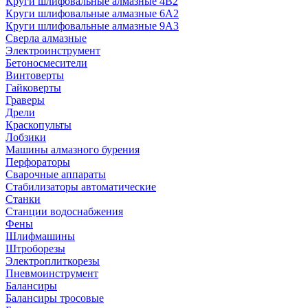
Круги шлифовальные алмазные 4В2
Круги шлифовальные алмазные 6A2
Круги шлифовальные алмазные 9А3
Сверла алмазные
Электроинструмент
Бетоносмесители
Винтоверты
Гайковерты
Граверы
Дрели
Краскопульты
Лобзики
Машины алмазного бурения
Перфораторы
Сварочные аппараты
Стабилизаторы автоматические
Станки
Станции водоснабжения
Фены
Шлифмашины
Штроборезы
Электроплиткорезы
Пневмоинструмент
Балансиры
Балансиры тросовые