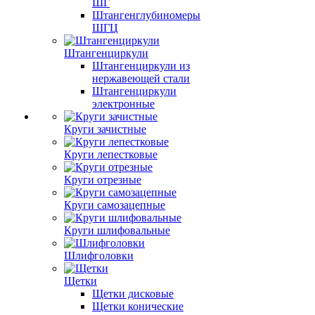
ШГ
Штангенглубиномеры
ШГЦ
Штангенциркули
Штангенциркули из
нержавеющей стали
Штангенциркули
электронные
Круги зачистные
Круги лепестковые
Круги отрезные
Круги самозацепные
Круги шлифовальные
Шлифголовки
Щетки
Щетки дисковые
Щетки конические