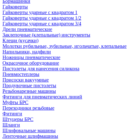
Бормашинки
Гайковерты
Гайковерты ударные с квадратом 1
Гайковерты ударные с квадратом 1/2
Гайковерты ударные с квадратом 3/4
Дрели пневматические
Заклепочные (клепальные) инструменты
Клещи (кусачки)
Молотки рубильные, зубильные, игольчатые, клепальные
Напильники, надфили
Ножницы пневматические
Окрасочное оборудование
Пистолеты для нанесения силикона
Пневмостеплеры
Присоски вакуумные
Продувочные пистолеты
Резьбонарезные машины
Фитинги для пневматических линий
Муфты БРС
Переходники резьбовые
Фитинги
Штуцеры БРС
Шланги
Шлифовальные машины
Ленточные шлифмашины