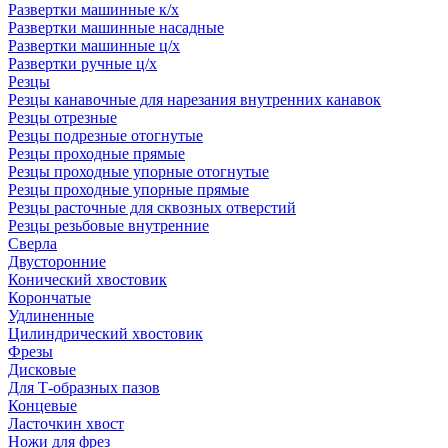
Развертки машинные к/х
Развертки машинные насадные
Развертки машинные ц/х
Развертки ручные ц/х
Резцы
Резцы канавочные для нарезания внутренних канавок
Резцы отрезные
Резцы подрезные отогнутые
Резцы проходные прямые
Резцы проходные упорные отогнутые
Резцы проходные упорные прямые
Резцы расточные для сквозных отверстий
Резцы резьбовые внутренние
Сверла
Двусторонние
Конический хвостовик
Корончатые
Удлиненные
Цилиндрический хвостовик
Фрезы
Дисковые
Для Т-образных пазов
Концевые
Ласточкин хвост
Ножи для фрез