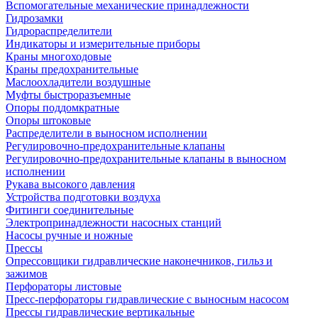
Вспомогательные механические принадлежности
Гидрозамки
Гидрораспределители
Индикаторы и измерительные приборы
Краны многоходовые
Краны предохранительные
Маслоохладители воздушные
Муфты быстроразъемные
Опоры поддомкратные
Опоры штоковые
Распределители в выносном исполнении
Регулировочно-предохранительные клапаны
Регулировочно-предохранительные клапаны в выносном
исполнении
Рукава высокого давления
Устройства подготовки воздуха
Фитинги соединительные
Электропринадлежности насосных станций
Насосы ручные и ножные
Прессы
Опрессовщики гидравлические наконечников, гильз и
зажимов
Перфораторы листовые
Пресс-перфораторы гидравлические с выносным насосом
Прессы гидравлические вертикальные