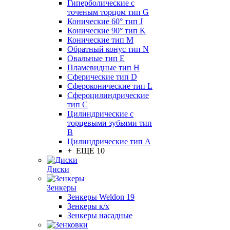
Гиперболические с
точеным торцом тип G
Конические 60° тип J
Конические 90° тип K
Конические тип M
Обратный конус тип N
Овальные тип E
Пламевидные тип H
Сферические тип D
Сфероконические тип L
Сфероцилиндрические
тип C
Цилиндрические с
торцевыми зубьями тип
B
Цилиндрические тип А
+ ЕЩЕ 10
Диски
Зенкеры
Зенкеры Weldon 19
Зенкеры к/х
Зенкеры насадные