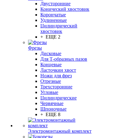
Двусторонние
Конический хвостовик
Корончатые
Удлиненные
Цилиндрический
хвостовик
+ ЕЩЕ 2
Фрезы
Дисковые
Для Т-образных пазов
Концевые
Ласточкин хвост
Ножи для фрез
Отрезные
Трехсторонние
Угловые
Цилиндрические
Червячные
Шпоночные
+ ЕЩЕ 8
Электромонтажный комплект