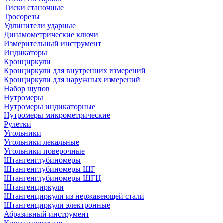
Тиски станочные
Тросорезы
Удлинители ударные
Динамометрические ключи
Измерительный инструмент
Индикаторы
Кронциркули
Кронциркули для внутренних измерений
Кронциркули для наружных измерений
Набор щупов
Нутромеры
Нутромеры индикаторные
Нутромеры микрометрические
Рулетки
Угольники
Угольники лекальные
Угольники поверочные
Штангенглубиномеры
Штангенглубиномеры ШГ
Штангенглубиномеры ШГЦ
Штангенциркули
Штангенциркули из нержавеющей стали
Штангенциркули электронные
Абразивный инструмент
Круги зачистные