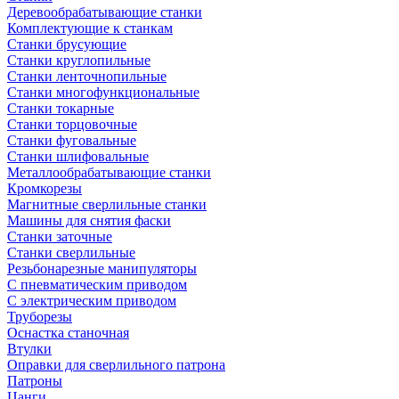
Деревообрабатывающие станки
Комплектующие к станкам
Станки брусующие
Станки круглопильные
Станки ленточнопильные
Станки многофункциональные
Станки токарные
Станки торцовочные
Станки фуговальные
Станки шлифовальные
Металлообрабатывающие станки
Кромкорезы
Магнитные сверлильные станки
Машины для снятия фаски
Станки заточные
Станки сверлильные
Резьбонарезные манипуляторы
С пневматическим приводом
С электрическим приводом
Труборезы
Оснастка станочная
Втулки
Оправки для сверлильного патрона
Патроны
Цанги