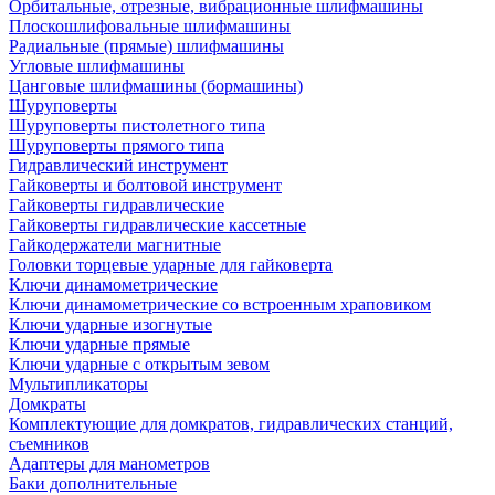
Орбитальные, отрезные, вибрационные шлифмашины
Плоскошлифовальные шлифмашины
Радиальные (прямые) шлифмашины
Угловые шлифмашины
Цанговые шлифмашины (бормашины)
Шуруповерты
Шуруповерты пистолетного типа
Шуруповерты прямого типа
Гидравлический инструмент
Гайковерты и болтовой инструмент
Гайковерты гидравлические
Гайковерты гидравлические кассетные
Гайкодержатели магнитные
Головки торцевые ударные для гайковерта
Ключи динамометрические
Ключи динамометрические со встроенным храповиком
Ключи ударные изогнутые
Ключи ударные прямые
Ключи ударные с открытым зевом
Мультипликаторы
Домкраты
Комплектующие для домкратов, гидравлических станций,
съемников
Адаптеры для манометров
Баки дополнительные