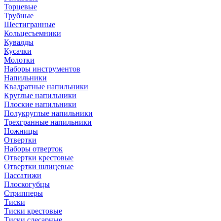
Торцевые
Трубные
Шестигранные
Кольцесъемники
Кувалды
Кусачки
Молотки
Наборы инструментов
Напильники
Квадратные напильники
Круглые напильники
Плоские напильники
Полукруглые напильники
Трехгранные напильники
Ножницы
Отвертки
Наборы отверток
Отвертки крестовые
Отвертки шлицевые
Пассатижи
Плоскогубцы
Стрипперы
Тиски
Тиски крестовые
Тиски слесарные