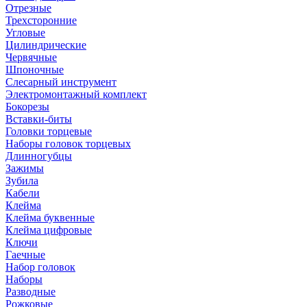
Отрезные
Трехсторонние
Угловые
Цилиндрические
Червячные
Шпоночные
Слесарный инструмент
Электромонтажный комплект
Бокорезы
Вставки-биты
Головки торцевые
Наборы головок торцевых
Длинногубцы
Зажимы
Зубила
Кабели
Клейма
Клейма буквенные
Клейма цифровые
Ключи
Гаечные
Набор головок
Наборы
Разводные
Рожковые