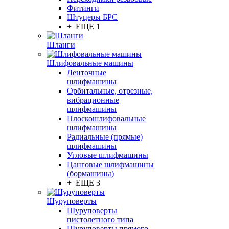
Фитинги
Штуцеры БРС
+ ЕЩЕ 1
Шланги
Шлифовальные машины
Ленточные
шлифмашины
Орбитальные, отрезные,
вибрационные
шлифмашины
Плоскошлифовальные
шлифмашины
Радиальные (прямые)
шлифмашины
Угловые шлифмашины
Цанговые шлифмашины
(бормашины)
+ ЕЩЕ 3
Шуруповерты
Шуруповерты
пистолетного типа
Шуруповерты прямого