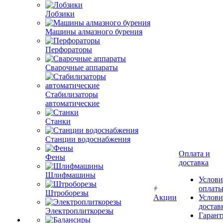
Лобзики
Машины алмазного бурения
Перфораторы
Сварочные аппараты
Стабилизаторы
автоматические
Станки
Станции водоснабжения
Оплата и
Фены
доставка
Шлифмашины
Услови
оплат
Штроборезы
Акции
Услови
достав
Электроплиткорезы
Гарант