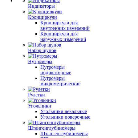
Индикаторы
Кронциркули
Кронциркули для
внутренних измерений
Кронциркули для
наружных измерений
Набор щупов
Нутромеры
Нутромеры
индикаторные
Нутромеры
микрометрические
Рулетки
Угольники
Угольники лекальные
Угольники поверочные
Штангенглубиномеры
Штангенглубиномеры