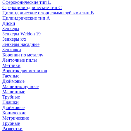
Сфероконические тип L
Сфероцилиндрические тип C
Цилиндрические с торцевыми зубьями тип B
Цилиндрические тип А
Диски
Зенкеры
Зенкеры Weldon 19
Зенкеры к/х
Зенкеры насадные
Зенковки
Коронки по металлу
Ленточные пилы
Метчики
Вороток для метчиков
Гаечные
Дюймовые
Машинно-ручные
Машинные
Трубные
Плашки
Дюймовые
Конические
Метрические
Трубные
Развертки