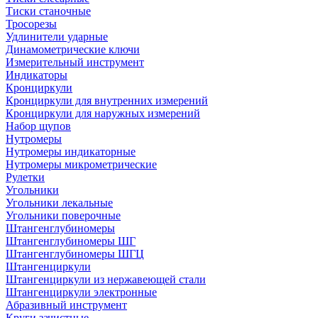
Тиски станочные
Тросорезы
Удлинители ударные
Динамометрические ключи
Измерительный инструмент
Индикаторы
Кронциркули
Кронциркули для внутренних измерений
Кронциркули для наружных измерений
Набор щупов
Нутромеры
Нутромеры индикаторные
Нутромеры микрометрические
Рулетки
Угольники
Угольники лекальные
Угольники поверочные
Штангенглубиномеры
Штангенглубиномеры ШГ
Штангенглубиномеры ШГЦ
Штангенциркули
Штангенциркули из нержавеющей стали
Штангенциркули электронные
Абразивный инструмент
Круги зачистные