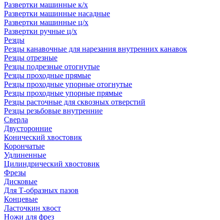
Развертки машинные к/х
Развертки машинные насадные
Развертки машинные ц/х
Развертки ручные ц/х
Резцы
Резцы канавочные для нарезания внутренних канавок
Резцы отрезные
Резцы подрезные отогнутые
Резцы проходные прямые
Резцы проходные упорные отогнутые
Резцы проходные упорные прямые
Резцы расточные для сквозных отверстий
Резцы резьбовые внутренние
Сверла
Двусторонние
Конический хвостовик
Корончатые
Удлиненные
Цилиндрический хвостовик
Фрезы
Дисковые
Для Т-образных пазов
Концевые
Ласточкин хвост
Ножи для фрез