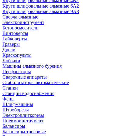
Круги шлифовальные алмазные 4В2
Круги шлифовальные алмазные 6A2
Круги шлифовальные алмазные 9А3
Сверла алмазные
Электроинструмент
Бетоносмесители
Винтоверты
Гайковерты
Граверы
Дрели
Краскопульты
Лобзики
Машины алмазного бурения
Перфораторы
Сварочные аппараты
Стабилизаторы автоматические
Станки
Станции водоснабжения
Фены
Шлифмашины
Штроборезы
Электроплиткорезы
Пневмоинструмент
Балансиры
Балансиры тросовые