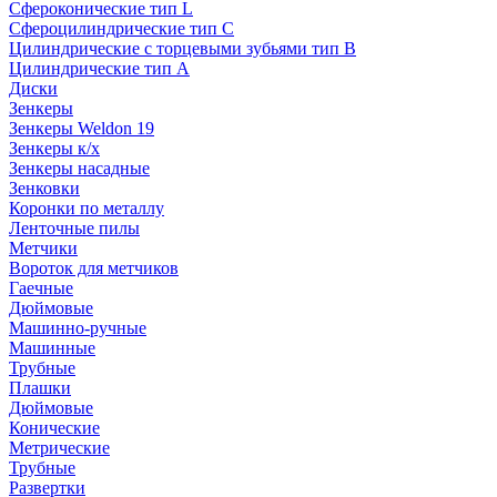
Сфероконические тип L
Сфероцилиндрические тип C
Цилиндрические с торцевыми зубьями тип B
Цилиндрические тип А
Диски
Зенкеры
Зенкеры Weldon 19
Зенкеры к/х
Зенкеры насадные
Зенковки
Коронки по металлу
Ленточные пилы
Метчики
Вороток для метчиков
Гаечные
Дюймовые
Машинно-ручные
Машинные
Трубные
Плашки
Дюймовые
Конические
Метрические
Трубные
Развертки