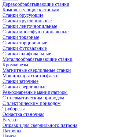
Деревообрабатывающие станки
Комплектующие к станкам
Станки брусующие
Станки круглопильные
Станки ленточнопильные
Станки многофункциональные
Станки токарные
Станки торцовочные
Станки фуговальные
Станки шлифовальные
Металлообрабатывающие станки
Кромкорезы
Магнитные сверлильные станки
Машины для снятия фаски
Станки заточные
Станки сверлильные
Резьбонарезные манипуляторы
С пневматическим приводом
С электрическим приводом
Труборезы
Оснастка станочная
Втулки
Оправки для сверлильного патрона
Патроны
Цанги