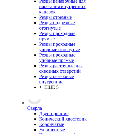
Резцы канавочные для
нарезания внутренних
канавок
Резцы отрезные
Резцы подрезные
отогнутые
Резцы проходные
прямые
Резцы проходные
упорные отогнутые
Резцы проходные
упорные прямые
Резцы расточные для
сквозных отверстий
Резцы резьбовые
внутренние
+ ЕЩЕ 5
Сверла
Двусторонние
Конический хвостовик
Корончатые
Удлиненные