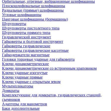
Орбитальные, отрезные, вибрационные шлифмашины
Плоскошлифовальные шлифмашины
Радиальные (прямые) шлифмашины
Угловые шлифмашины
Цанговые шлифмашины (бормашины)
Шуруповерты
Шуруповерты пистолетного типа
Шуруповерты прямого типа
Гидравлический инструмент
Гайковерты и болтовой инструмент
Гайковерты гидравлические
Гайковерты гидравлические кассетные
Гайкодержатели магнитные
Головки торцевые ударные для гайковерта
Ключи динамометрические
Ключи динамометрические со встроенным храповиком
Ключи ударные изогнутые
Ключи ударные прямые
Ключи ударные с открытым зевом
Мультипликаторы
Домкраты
Комплектующие для домкратов, гидравлических станций,
съемников
Адаптеры для манометров
Баки дополнительные