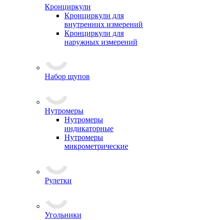
Кронциркули
Кронциркули для
внутренних измерений
Кронциркули для
наружных измерений
Набор щупов
Нутромеры
Нутромеры
индикаторные
Нутромеры
микрометрические
Рулетки
Угольники