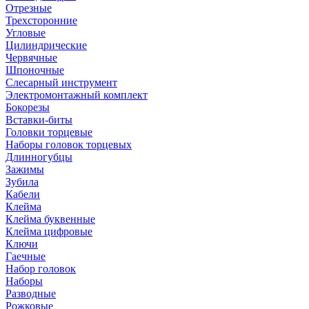
Отрезные
Трехсторонние
Угловые
Цилиндрические
Червячные
Шпоночные
Слесарный инструмент
Электромонтажный комплект
Бокорезы
Вставки-биты
Головки торцевые
Наборы головок торцевых
Длинногубцы
Зажимы
Зубила
Кабели
Клейма
Клейма буквенные
Клейма цифровые
Ключи
Гаечные
Набор головок
Наборы
Разводные
Рожковые