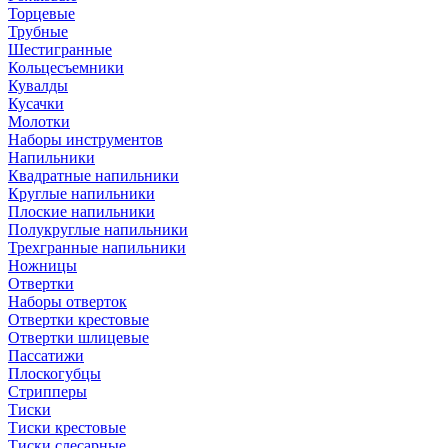
Торцевые
Трубные
Шестигранные
Кольцесъемники
Кувалды
Кусачки
Молотки
Наборы инструментов
Напильники
Квадратные напильники
Круглые напильники
Плоские напильники
Полукруглые напильники
Трехгранные напильники
Ножницы
Отвертки
Наборы отверток
Отвертки крестовые
Отвертки шлицевые
Пассатижи
Плоскогубцы
Стрипперы
Тиски
Тиски крестовые
Тиски слесарные