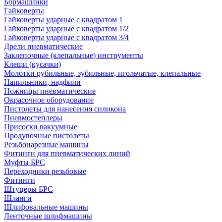
Бормашинки
Гайковерты
Гайковерты ударные с квадратом 1
Гайковерты ударные с квадратом 1/2
Гайковерты ударные с квадратом 3/4
Дрели пневматические
Заклепочные (клепальные) инструменты
Клещи (кусачки)
Молотки рубильные, зубильные, игольчатые, клепальные
Напильники, надфили
Ножницы пневматические
Окрасочное оборудование
Пистолеты для нанесения силикона
Пневмостеплеры
Присоски вакуумные
Продувочные пистолеты
Резьбонарезные машины
Фитинги для пневматических линий
Муфты БРС
Переходники резьбовые
Фитинги
Штуцеры БРС
Шланги
Шлифовальные машины
Ленточные шлифмашины