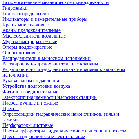
Вспомогательные механические принадлежности
Гидрозамки
Гидрораспределители
Индикаторы и измерительные приборы
Краны многоходовые
Краны предохранительные
Маслоохладители воздушные
Муфты быстроразъемные
Опоры поддомкратные
Опоры штоковые
Распределители в выносном исполнении
Регулировочно-предохранительные клапаны
Регулировочно-предохранительные клапаны в выносном
исполнении
Рукава высокого давления
Устройства подготовки воздуха
Фитинги соединительные
Электропринадлежности насосных станций
Насосы ручные и ножные
Прессы
Опрессовщики гидравлические наконечников, гильз и
зажимов
Перфораторы листовые
Пресс-перфораторы гидравлические с выносным насосом
Прессы гидравлические вертикальные