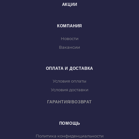
электроэнергии: есть;
АКЦИИ
Регулировка мощности: нет;
Вес нетто: 5,7 кг;
Цвет: черный;
КОМПАНИЯ
Взрывозащищенный: нет;
Новости
Форма: круглая;
Вакансии
ОПЛАТА И ДОСТАВКА
Условия оплаты
Условия доставки
ГАРАНТИЯ/ВОЗВРАТ
ПОМОЩЬ
Политика конфиденциальности