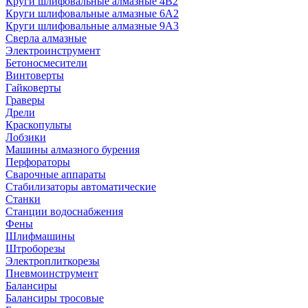
Круги шлифовальные алмазные 4В2
Круги шлифовальные алмазные 6A2
Круги шлифовальные алмазные 9А3
Сверла алмазные
Электроинструмент
Бетоносмесители
Винтоверты
Гайковерты
Граверы
Дрели
Краскопульты
Лобзики
Машины алмазного бурения
Перфораторы
Сварочные аппараты
Стабилизаторы автоматические
Станки
Станции водоснабжения
Фены
Шлифмашины
Штроборезы
Электроплиткорезы
Пневмоинструмент
Балансиры
Балансиры тросовые