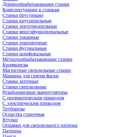
Деревообрабатывающие станки
Комплектующие к станкам
Станки брусующие
Станки круглопильные
Станки ленточнопильные
Станки многофункциональные
Станки токарные
Станки торцовочные
Станки фуговальные
Станки шлифовальные
Металлообрабатывающие станки
Кромкорезы
Магнитные сверлильные станки
Машины для снятия фаски
Станки заточные
Станки сверлильные
Резьбонарезные манипуляторы
С пневматическим приводом
С электрическим приводом
Труборезы
Оснастка станочная
Втулки
Оправки для сверлильного патрона
Патроны
Цанги