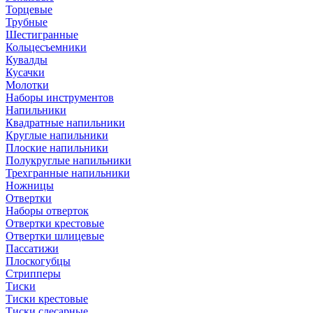
Торцевые
Трубные
Шестигранные
Кольцесъемники
Кувалды
Кусачки
Молотки
Наборы инструментов
Напильники
Квадратные напильники
Круглые напильники
Плоские напильники
Полукруглые напильники
Трехгранные напильники
Ножницы
Отвертки
Наборы отверток
Отвертки крестовые
Отвертки шлицевые
Пассатижи
Плоскогубцы
Стрипперы
Тиски
Тиски крестовые
Тиски слесарные