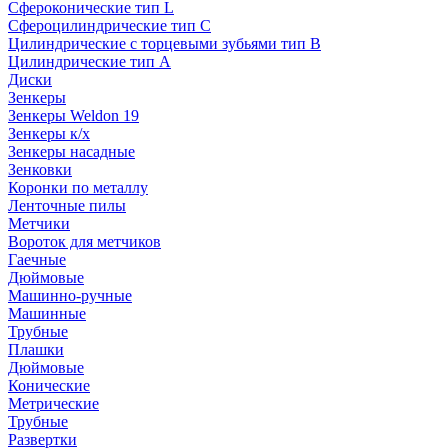
Сфероконические тип L
Сфероцилиндрические тип C
Цилиндрические с торцевыми зубьями тип B
Цилиндрические тип А
Диски
Зенкеры
Зенкеры Weldon 19
Зенкеры к/х
Зенкеры насадные
Зенковки
Коронки по металлу
Ленточные пилы
Метчики
Вороток для метчиков
Гаечные
Дюймовые
Машинно-ручные
Машинные
Трубные
Плашки
Дюймовые
Конические
Метрические
Трубные
Развертки