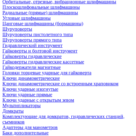
Орбитальные, отрезные, вибрационные шлифмашины
Плоскошлифовальные шлифмашины
Радиальные (прямые) шлифмашины
Угловые шлифмашины
Цанговые шлифмашины (бормашины)
Шуруповерты
Шуруповерты пистолетного типа
Шуруповерты прямого типа
Гидравлический инструмент
Гайковерты и болтовой инструмент
Гайковерты гидравлические
Гайковерты гидравлические кассетные
Гайкодержатели магнитные
Головки торцевые ударные для гайковерта
Ключи динамометрические
Ключи динамометрические со встроенным храповиком
Ключи ударные изогнутые
Ключи ударные прямые
Ключи ударные с открытым зевом
Мультипликаторы
Домкраты
Комплектующие для домкратов, гидравлических станций,
съемников
Адаптеры для манометров
Баки дополнительные