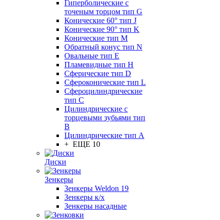
Гиперболические с
точеным торцом тип G
Конические 60° тип J
Конические 90° тип K
Конические тип M
Обратный конус тип N
Овальные тип E
Пламевидные тип H
Сферические тип D
Сфероконические тип L
Сфероцилиндрические
тип C
Цилиндрические с
торцевыми зубьями тип
B
Цилиндрические тип А
+ ЕЩЕ 10
Диски
Зенкеры
Зенкеры Weldon 19
Зенкеры к/х
Зенкеры насадные