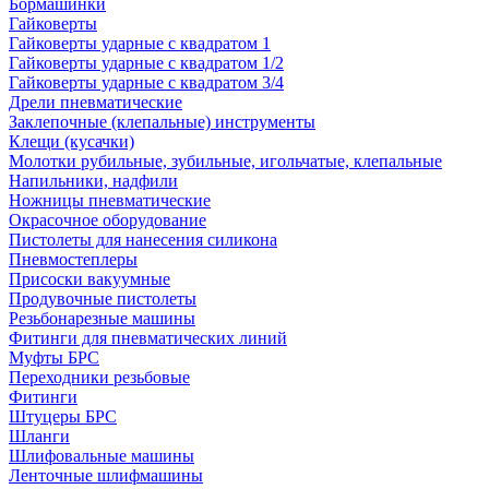
Бормашинки
Гайковерты
Гайковерты ударные с квадратом 1
Гайковерты ударные с квадратом 1/2
Гайковерты ударные с квадратом 3/4
Дрели пневматические
Заклепочные (клепальные) инструменты
Клещи (кусачки)
Молотки рубильные, зубильные, игольчатые, клепальные
Напильники, надфили
Ножницы пневматические
Окрасочное оборудование
Пистолеты для нанесения силикона
Пневмостеплеры
Присоски вакуумные
Продувочные пистолеты
Резьбонарезные машины
Фитинги для пневматических линий
Муфты БРС
Переходники резьбовые
Фитинги
Штуцеры БРС
Шланги
Шлифовальные машины
Ленточные шлифмашины