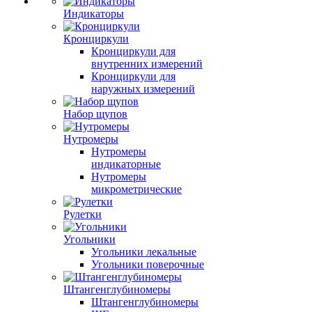
Индикаторы
Кронциркули
Кронциркули для
внутренних измерений
Кронциркули для
наружных измерений
Набор щупов
Нутромеры
Нутромеры
индикаторные
Нутромеры
микрометрические
Рулетки
Угольники
Угольники лекальные
Угольники поверочные
Штангенглубиномеры
Штангенглубиномеры