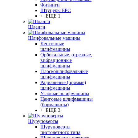
Фитинги
Штуцеры БРС
+ ЕЩЕ 1
Шланги
Шлифовальные машины
Ленточные
шлифмашины
Орбитальные, отрезные,
вибрационные
шлифмашины
Плоскошлифовальные
шлифмашины
Радиальные (прямые)
шлифмашины
Угловые шлифмашины
Цанговые шлифмашины
(бормашины)
+ ЕЩЕ 3
Шуруповерты
Шуруповерты
пистолетного типа
Шуруповерты прямого