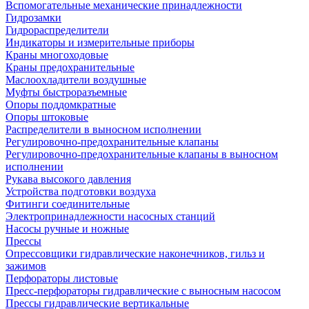
Вспомогательные механические принадлежности
Гидрозамки
Гидрораспределители
Индикаторы и измерительные приборы
Краны многоходовые
Краны предохранительные
Маслоохладители воздушные
Муфты быстроразъемные
Опоры поддомкратные
Опоры штоковые
Распределители в выносном исполнении
Регулировочно-предохранительные клапаны
Регулировочно-предохранительные клапаны в выносном
исполнении
Рукава высокого давления
Устройства подготовки воздуха
Фитинги соединительные
Электропринадлежности насосных станций
Насосы ручные и ножные
Прессы
Опрессовщики гидравлические наконечников, гильз и
зажимов
Перфораторы листовые
Пресс-перфораторы гидравлические с выносным насосом
Прессы гидравлические вертикальные