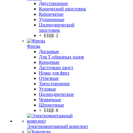
Двусторонние
Конический хвостовик
Корончатые
Удлиненные
Цилиндрический
хвостовик
+ ЕЩЕ 2
Фрезы
Дисковые
Для Т-образных пазов
Концевые
Ласточкин хвост
Ножи для фрез
Отрезные
Трехсторонние
Угловые
Цилиндрические
Червячные
Шпоночные
+ ЕЩЕ 8
Электромонтажный комплект