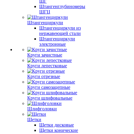
ШГ
Штангенглубиномеры
ШГЦ
Штангенциркули
Штангенциркули из
нержавеющей стали
Штангенциркули
электронные
Круги зачистные
Круги лепестковые
Круги отрезные
Круги самозацепные
Круги шлифовальные
Шлифголовки
Щетки
Щетки дисковые
Щетки конические