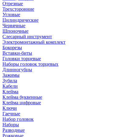
Отрезные
Трехсторонние
Угловые
Цилиндрические
Червячные
Шпоночные
Слесарный инструмент
Электромонтажный комплект
Бокорезы
Вставки-биты
Головки торцевые
Наборы головок торцевых
Длинногубцы
Зажимы
Зубила
Кабели
Клейма
Клейма буквенные
Клейма цифровые
Ключи
Гаечные
Набор головок
Наборы
Разводные
Рожковые