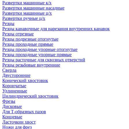
Развертки машинные к/х
Развертки машинные насадные
Развертки машинные ц/х
Развертки ручные ц/х
Резцы
Резцы канавочные для нарезания внутренних канавок
Резцы отрезные
Резцы подрезные отогнутые
Резцы проходные прямые
Резцы проходные упорные отогнутые
Резцы проходные упорные прямые
Резцы расточные для сквозных отверстий
Резцы резьбовые внутренние
Сверла
Двусторонние
Конический хвостовик
Корончатые
Удлиненные
Цилиндрический хвостовик
Фрезы
Дисковые
Для Т-образных пазов
Концевые
Ласточкин хвост
Ножи для фрез