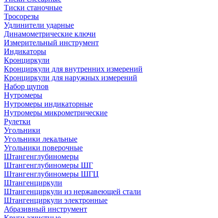
Тиски станочные
Тросорезы
Удлинители ударные
Динамометрические ключи
Измерительный инструмент
Индикаторы
Кронциркули
Кронциркули для внутренних измерений
Кронциркули для наружных измерений
Набор щупов
Нутромеры
Нутромеры индикаторные
Нутромеры микрометрические
Рулетки
Угольники
Угольники лекальные
Угольники поверочные
Штангенглубиномеры
Штангенглубиномеры ШГ
Штангенглубиномеры ШГЦ
Штангенциркули
Штангенциркули из нержавеющей стали
Штангенциркули электронные
Абразивный инструмент
Круги зачистные