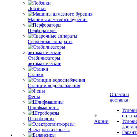
Лобзики
Машины алмазного бурения
Перфораторы
Сварочные аппараты
Стабилизаторы
автоматические
Станки
Станции водоснабжения
Оплата и
Фены
доставка
Шлифмашины
Услови
оплат
Штроборезы
Акции
Услови
достав
Электроплиткорезы
Гарант