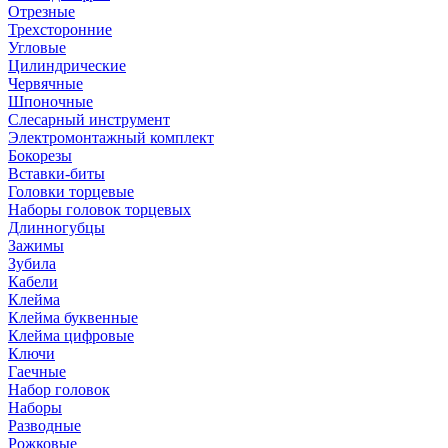
Отрезные
Трехсторонние
Угловые
Цилиндрические
Червячные
Шпоночные
Слесарный инструмент
Электромонтажный комплект
Бокорезы
Вставки-биты
Головки торцевые
Наборы головок торцевых
Длинногубцы
Зажимы
Зубила
Кабели
Клейма
Клейма буквенные
Клейма цифровые
Ключи
Гаечные
Набор головок
Наборы
Разводные
Рожковые