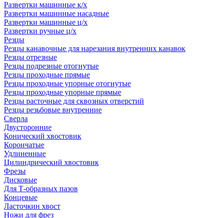
Развертки машинные к/х
Развертки машинные насадные
Развертки машинные ц/х
Развертки ручные ц/х
Резцы
Резцы канавочные для нарезания внутренних канавок
Резцы отрезные
Резцы подрезные отогнутые
Резцы проходные прямые
Резцы проходные упорные отогнутые
Резцы проходные упорные прямые
Резцы расточные для сквозных отверстий
Резцы резьбовые внутренние
Сверла
Двусторонние
Конический хвостовик
Корончатые
Удлиненные
Цилиндрический хвостовик
Фрезы
Дисковые
Для Т-образных пазов
Концевые
Ласточкин хвост
Ножи для фрез