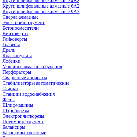
Круги шлифовальные алмазные 4В2
Круги шлифовальные алмазные 6A2
Круги шлифовальные алмазные 9А3
Сверла алмазные
Электроинструмент
Бетоносмесители
Винтоверты
Гайковерты
Граверы
Дрели
Краскопульты
Лобзики
Машины алмазного бурения
Перфораторы
Сварочные аппараты
Стабилизаторы автоматические
Станки
Станции водоснабжения
Фены
Шлифмашины
Штроборезы
Электроплиткорезы
Пневмоинструмент
Балансиры
Балансиры тросовые