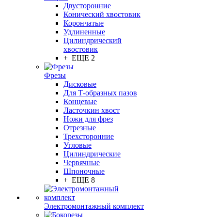
Двусторонние
Конический хвостовик
Корончатые
Удлиненные
Цилиндрический
хвостовик
+ ЕЩЕ 2
Фрезы
Дисковые
Для Т-образных пазов
Концевые
Ласточкин хвост
Ножи для фрез
Отрезные
Трехсторонние
Угловые
Цилиндрические
Червячные
Шпоночные
+ ЕЩЕ 8
Электромонтажный комплект