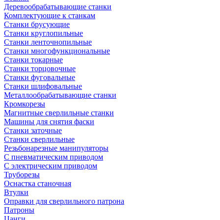
Деревообрабатывающие станки
Комплектующие к станкам
Станки брусующие
Станки круглопильные
Станки ленточнопильные
Станки многофункциональные
Станки токарные
Станки торцовочные
Станки фуговальные
Станки шлифовальные
Металлообрабатывающие станки
Кромкорезы
Магнитные сверлильные станки
Машины для снятия фаски
Станки заточные
Станки сверлильные
Резьбонарезные манипуляторы
С пневматическим приводом
С электрическим приводом
Труборезы
Оснастка станочная
Втулки
Оправки для сверлильного патрона
Патроны
Цанги