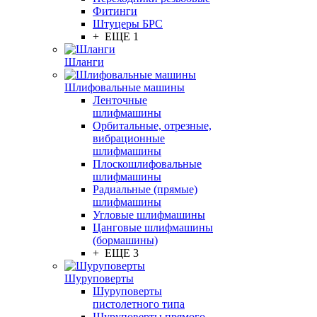
Фитинги
Штуцеры БРС
+ ЕЩЕ 1
Шланги
Шлифовальные машины
Ленточные
шлифмашины
Орбитальные, отрезные,
вибрационные
шлифмашины
Плоскошлифовальные
шлифмашины
Радиальные (прямые)
шлифмашины
Угловые шлифмашины
Цанговые шлифмашины
(бормашины)
+ ЕЩЕ 3
Шуруповерты
Шуруповерты
пистолетного типа
Шуруповерты прямого