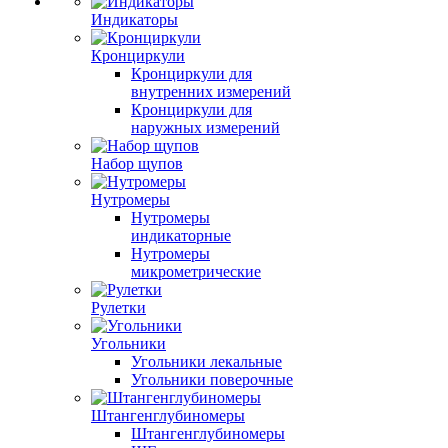
Индикаторы
Кронциркули
Кронциркули для
внутренних измерений
Кронциркули для
наружных измерений
Набор щупов
Нутромеры
Нутромеры
индикаторные
Нутромеры
микрометрические
Рулетки
Угольники
Угольники лекальные
Угольники поверочные
Штангенглубиномеры
Штангенглубиномеры