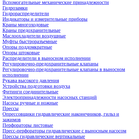
Вспомогательные механические принадлежности
Гидрозамки
Гидрораспределители
Индикаторы и измерительные приборы
Краны многоходовые
Краны предохранительные
Маслоохладители воздушные
Муфты быстроразъемные
Опоры поддомкратные
Опоры штоковые
Распределители в выносном исполнении
Регулировочно-предохранительные клапаны
Регулировочно-предохранительные клапаны в выносном
исполнении
Рукава высокого давления
Устройства подготовки воздуха
Фитинги соединительные
Электропринадлежности насосных станций
Насосы ручные и ножные
Прессы
Опрессовщики гидравлические наконечников, гильз и
зажимов
Перфораторы листовые
Пресс-перфораторы гидравлические с выносным насосом
Прессы гидравлические вертикальные