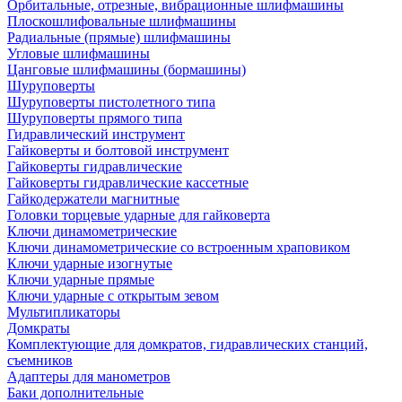
Орбитальные, отрезные, вибрационные шлифмашины
Плоскошлифовальные шлифмашины
Радиальные (прямые) шлифмашины
Угловые шлифмашины
Цанговые шлифмашины (бормашины)
Шуруповерты
Шуруповерты пистолетного типа
Шуруповерты прямого типа
Гидравлический инструмент
Гайковерты и болтовой инструмент
Гайковерты гидравлические
Гайковерты гидравлические кассетные
Гайкодержатели магнитные
Головки торцевые ударные для гайковерта
Ключи динамометрические
Ключи динамометрические со встроенным храповиком
Ключи ударные изогнутые
Ключи ударные прямые
Ключи ударные с открытым зевом
Мультипликаторы
Домкраты
Комплектующие для домкратов, гидравлических станций,
съемников
Адаптеры для манометров
Баки дополнительные