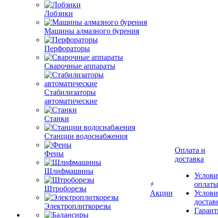
Лобзики
Машины алмазного бурения
Перфораторы
Сварочные аппараты
Стабилизаторы
автоматические
Станки
Станции водоснабжения
Оплата и
Фены
доставка
Шлифмашины
Услови
оплат
Штроборезы
Акции
Услови
достав
Электроплиткорезы
Гарант