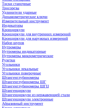
Тиски станочные
Тросорезы
Удлинители ударные
Динамометрические ключи
Измерительный инструмент
Индикаторы
Кронциркули
Кронциркули для внутренних измерений
Кронциркули для наружных измерений
Набор щупов
Нутромеры
Нутромеры индикаторные
Нутромеры микрометрические
Рулетки
Угольники
Угольники лекальные
Угольники поверочные
Штангенглубиномеры
Штангенглубиномеры ШГ
Штангенглубиномеры ШГЦ
Штангенциркули
Штангенциркули из нержавеющей стали
Штангенциркули электронные
Абразивный инструмент
Круги зачистные