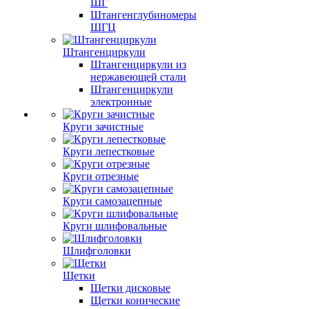
ШГ
Штангенглубиномеры
ШГЦ
Штангенциркули
Штангенциркули из
нержавеющей стали
Штангенциркули
электронные
Круги зачистные
Круги лепестковые
Круги отрезные
Круги самозацепные
Круги шлифовальные
Шлифголовки
Щетки
Щетки дисковые
Щетки конические