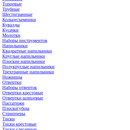
Торцевые
Трубные
Шестигранные
Кольцесъемники
Кувалды
Кусачки
Молотки
Наборы инструментов
Напильники
Квадратные напильники
Круглые напильники
Плоские напильники
Полукруглые напильники
Трехгранные напильники
Ножницы
Отвертки
Наборы отверток
Отвертки крестовые
Отвертки шлицевые
Пассатижи
Плоскогубцы
Стрипперы
Тиски
Тиски крестовые
Тиски слесарные