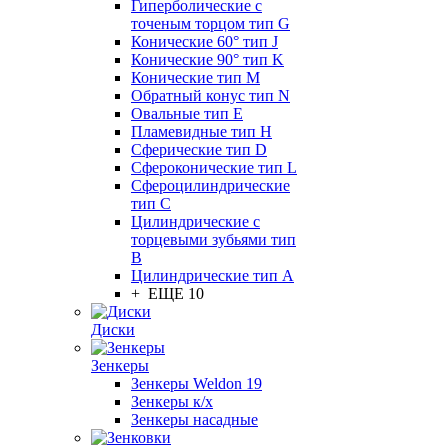
Гиперболические с
точеным торцом тип G
Конические 60° тип J
Конические 90° тип K
Конические тип M
Обратный конус тип N
Овальные тип E
Пламевидные тип H
Сферические тип D
Сфероконические тип L
Сфероцилиндрические
тип C
Цилиндрические с
торцевыми зубьями тип
B
Цилиндрические тип А
+ ЕЩЕ 10
Диски
Зенкеры
Зенкеры Weldon 19
Зенкеры к/х
Зенкеры насадные