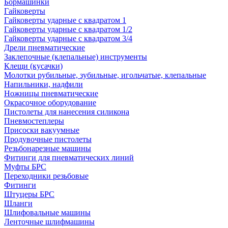
Бормашинки
Гайковерты
Гайковерты ударные с квадратом 1
Гайковерты ударные с квадратом 1/2
Гайковерты ударные с квадратом 3/4
Дрели пневматические
Заклепочные (клепальные) инструменты
Клещи (кусачки)
Молотки рубильные, зубильные, игольчатые, клепальные
Напильники, надфили
Ножницы пневматические
Окрасочное оборудование
Пистолеты для нанесения силикона
Пневмостеплеры
Присоски вакуумные
Продувочные пистолеты
Резьбонарезные машины
Фитинги для пневматических линий
Муфты БРС
Переходники резьбовые
Фитинги
Штуцеры БРС
Шланги
Шлифовальные машины
Ленточные шлифмашины