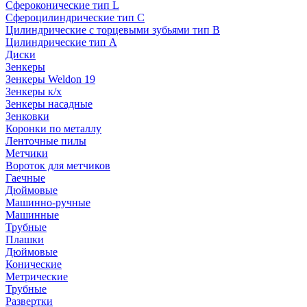
Сфероконические тип L
Сфероцилиндрические тип C
Цилиндрические с торцевыми зубьями тип B
Цилиндрические тип А
Диски
Зенкеры
Зенкеры Weldon 19
Зенкеры к/х
Зенкеры насадные
Зенковки
Коронки по металлу
Ленточные пилы
Метчики
Вороток для метчиков
Гаечные
Дюймовые
Машинно-ручные
Машинные
Трубные
Плашки
Дюймовые
Конические
Метрические
Трубные
Развертки