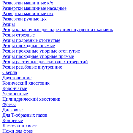
Развертки машинные к/х
Развертки машинные насадные
Развертки машинные ц/х
Развертки ручные ц/х
Резцы
Резцы канавочные для нарезания внутренних канавок
Резцы отрезные
Резцы подрезные отогнутые
Резцы проходные прямые
Резцы проходные упорные отогнутые
Резцы проходные упорные прямые
Резцы расточные для сквозных отверстий
Резцы резьбовые внутренние
Сверла
Двусторонние
Конический хвостовик
Корончатые
Удлиненные
Цилиндрический хвостовик
Фрезы
Дисковые
Для Т-образных пазов
Концевые
Ласточкин хвост
Ножи для фрез