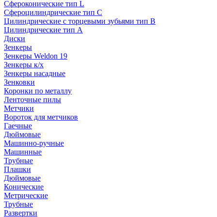
Сфероконические тип L
Сфероцилиндрические тип C
Цилиндрические с торцевыми зубьями тип B
Цилиндрические тип А
Диски
Зенкеры
Зенкеры Weldon 19
Зенкеры к/х
Зенкеры насадные
Зенковки
Коронки по металлу
Ленточные пилы
Метчики
Вороток для метчиков
Гаечные
Дюймовые
Машинно-ручные
Машинные
Трубные
Плашки
Дюймовые
Конические
Метрические
Трубные
Развертки