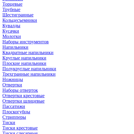
Торцевые
Трубные
Шестигранные
Кольцесъемники
Кувалды
Кусачки
Молотки
Наборы инструментов
Напильники
Квадратные напильники
Круглые напильники
Плоские напильники
Полукруглые напильники
Трехгранные напильники
Ножницы
Отвертки
Наборы отверток
Отвертки крестовые
Отвертки шлицевые
Пассатижи
Плоскогубцы
Стрипперы
Тиски
Тиски крестовые
Тиски слесарные