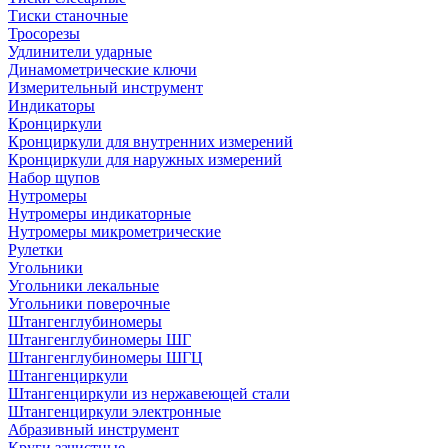
Тиски станочные
Тросорезы
Удлинители ударные
Динамометрические ключи
Измерительный инструмент
Индикаторы
Кронциркули
Кронциркули для внутренних измерений
Кронциркули для наружных измерений
Набор щупов
Нутромеры
Нутромеры индикаторные
Нутромеры микрометрические
Рулетки
Угольники
Угольники лекальные
Угольники поверочные
Штангенглубиномеры
Штангенглубиномеры ШГ
Штангенглубиномеры ШГЦ
Штангенциркули
Штангенциркули из нержавеющей стали
Штангенциркули электронные
Абразивный инструмент
Круги зачистные