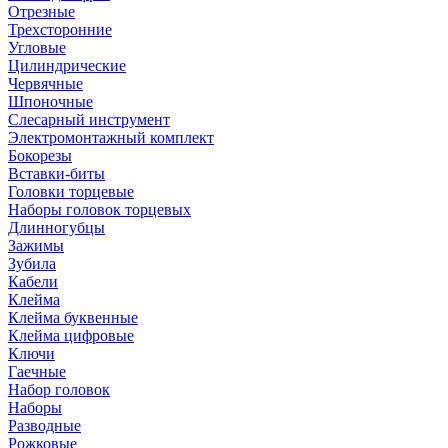
Отрезные
Трехсторонние
Угловые
Цилиндрические
Червячные
Шпоночные
Слесарный инструмент
Электромонтажный комплект
Бокорезы
Вставки-биты
Головки торцевые
Наборы головок торцевых
Длинногубцы
Зажимы
Зубила
Кабели
Клейма
Клейма буквенные
Клейма цифровые
Ключи
Гаечные
Набор головок
Наборы
Разводные
Рожковые