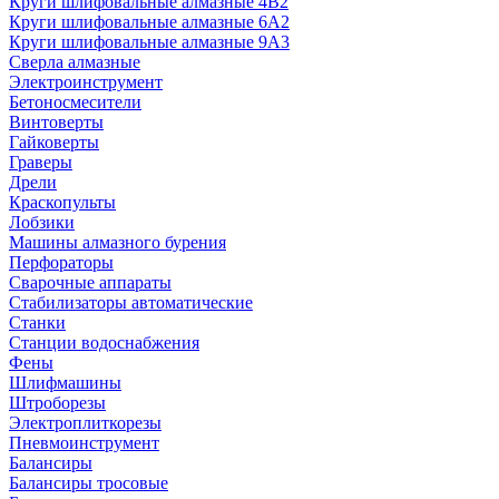
Круги шлифовальные алмазные 4В2
Круги шлифовальные алмазные 6A2
Круги шлифовальные алмазные 9А3
Сверла алмазные
Электроинструмент
Бетоносмесители
Винтоверты
Гайковерты
Граверы
Дрели
Краскопульты
Лобзики
Машины алмазного бурения
Перфораторы
Сварочные аппараты
Стабилизаторы автоматические
Станки
Станции водоснабжения
Фены
Шлифмашины
Штроборезы
Электроплиткорезы
Пневмоинструмент
Балансиры
Балансиры тросовые